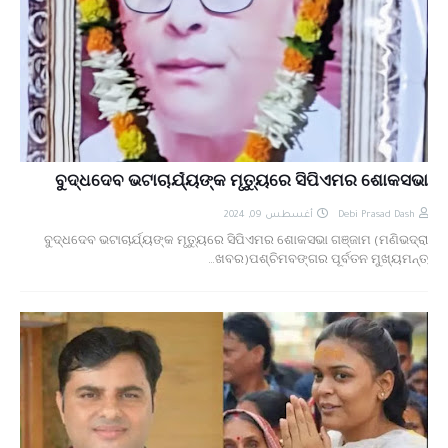
ବୁଦ୍ଧଦେବ ଭଟାଚାର୍ଯ୍ୟଙ୍କ ମୃତ୍ୟୁରେ ସିପିଏମର ଶୋକସଭା
أغسطس 09, 2024
Debi Prasad Dash
ବୁଦ୍ଧଦେବ ଭଟାଚାର୍ଯ୍ୟଙ୍କ ମୃତ୍ୟୁରେ ସିପିଏମର ଶୋକସଭା ଗଞ୍ଜାମ (ମଣିଭଦ୍ରା
ଖବର)ପଶ୍ଚିମବଙ୍ଗର ପୂର୍ବତନ ମୁଖ୍ୟମନ୍ତ୍…