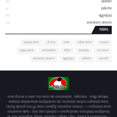
ରାଜନୀତି
(30)
ରାଶିଫଳ
(2)
ସ୍ୱାସ୍ଥ୍ୟ
(14)
ହାଇଲାଇଟ୍ ସମ୍ବାଦ
(58)
ଟ୍ୟାଗ୍
ପ୍ରମୁଖ ଖବର
ଗାଁ କଥା
ଖେଳ
ଓଡ଼ିଶା ଖବର
ଅପରାଧ
ମୁଖ୍ୟ ଖବର
ମନୋରଞ୍ଜନ
ଭିଡ଼ିଓ
ଭାଇରାଲ୍
ବଡ଼ ଖବର
ହାଇଲାଇଟ୍ ସମ୍ବାଦ
ସ୍ୱାସ୍ଥ୍ୟ
ରାଶିଫଳ
ରାଜନୀତି
ଦେଶ ବିଦେଶ ର ଛୋଟ ବଡ଼ ଖବର ସହ ମନୋରଞ୍ଜନ , ରାଶିଚକ୍ର , ବାସ୍ତୁ ସମସ୍ୟା ,
କଳାକାର ସାକ୍ଷାତକାର କାର୍ଯ୍ୟକ୍ରମ ସହ ଆପଣଙ୍କ ସାଥ୍‌ରେ ମଣିଭଦ୍ରା ଖବର
ଆମକୁ ସମ୍ପର୍କ କରନ୍ତୁ ଆମେ ପହଞ୍ଚିବୁ ଆପଣଙ୍କ ପାଖରେ । ।। ମଣିଭଦ୍ରା ଖବର
ଆପଣଙ୍କ ସ୍ଵର , ଆଉ ଆମ ପ୍ରୟାସ ।। ଦେବୀପ୍ରସାଦ ଦାସ ମୁଖ୍ୟ କାର୍ଯ୍ୟାଳୟ