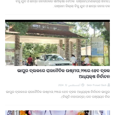
ବିଜୁ ଯୁବ ଓ ଛାତ୍ର ଜନତାଦଳର ସମୀକ୍ଷା ବୈଠକ ଗଞ୍ଜାମ(ମଣିଭଦ୍ରା ଖବର)
ଗଞ୍ଜାମ ଜିଲ୍ଲା ବିଜୁ ଯୁବ ଓ ଛାତ୍ର ଜନତା ଦଳ…
ଭାପୁର ବ୍ଲକରେ ରାଜନୈତିକ ଉଷ୍ମତା,୨୨ରେ ହେବ ବ୍ଳକ
ଅଧ୍ୟକ୍ଷ ନିର୍ବାଚନ
أغسطس 12, 2024
Debi Prasad Dash
ଭାପୁର ବ୍ଲକରେ ରାଜନୈତିକ ଉଷ୍ମତା,୨୨ରେ ହେବ ବ୍ଳକ ଅଧ୍ୟକ୍ଷ ନିର୍ବାଚନ ଭାପୁର
(ବିଭୂତି ମହାପାତ୍ର) ଗତ ପଞ୍ଚାୟତ ନିର…