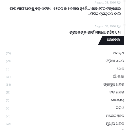
August 08, 2026
ବାଲି ମାଫିଆଙ୍କୁ ବଡ଼ ଝଟକା ! ୧୫୦୦ କି ୨ ହଜାର ନୁହେଁ...ଏବେ ୬୮୦ ଟଙ୍କାରେ
ମିଳିବ ଟ୍ରାକ୍ଟର ବାଲି..
August 08, 2026
ଗ୍ରାହକଙ୍କ ପାଇଁ ମାଗଣା ରହିବ UPI
ଲେବେଲ
ଅପରାଧ
(35)
ଓଡ଼ିଶା ଖବର
(79)
ଖେଳ
(3)
ଗାଁ କଥା
(38)
ପ୍ରମୁଖ ଖବର
(84)
ବଡ଼ ଖବର
(33)
ଭାଇରାଲ୍
(3)
ଭିଡ଼ିଓ
(2)
ମନୋରଞ୍ଜନ
(21)
ମୁଖ୍ୟ ଖବର
(20)