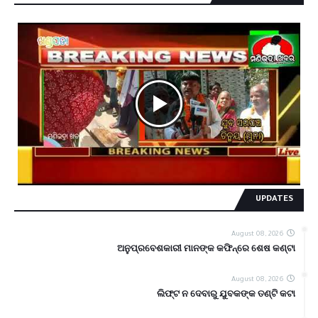
UPDATES
August 08, 2026
ଅନୁପ୍ରବେଶକାରୀ ମାନଙ୍କ କଫିନ୍‌ରେ ଶେଷ କଣ୍ଟା
August 08, 2026
ଲିଫ୍ଟ ନ ଦେବାରୁ ଯୁବକଙ୍କ ତଣ୍ଟି କଟା