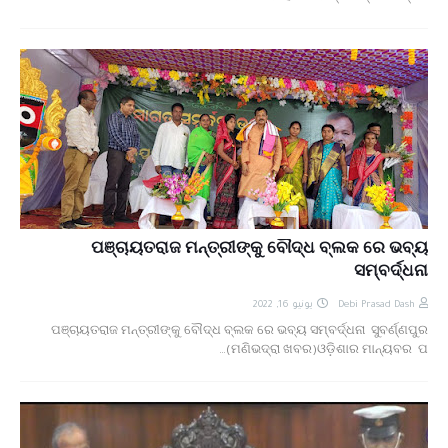
ପଞ୍ଚାୟତରାଜ ମନ୍ତ୍ରୀଙ୍କୁ ବୌଦ୍ଧ ବ୍ଲକ ରେ ଭବ୍ୟ
ସମ୍ବର୍ଦ୍ଧନା
يونيو 16, 2022
Debi Prasad Dash
ପଞ୍ଚାୟତରାଜ ମନ୍ତ୍ରୀଙ୍କୁ ବୌଦ୍ଧ ବ୍ଲକ ରେ ଭବ୍ୟ ସମ୍ବର୍ଦ୍ଧନା ସୁବର୍ଣ୍ଣପୁର
(ମଣିଭଦ୍ରା ଖବର)ଓଡ଼ିଶାର ମାନ୍ୟବର ପ…