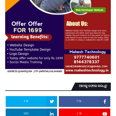
ଆମକୁ ଫୋଲ କରନ୍ତୁ
3.1k
1.5k
500
2.7k