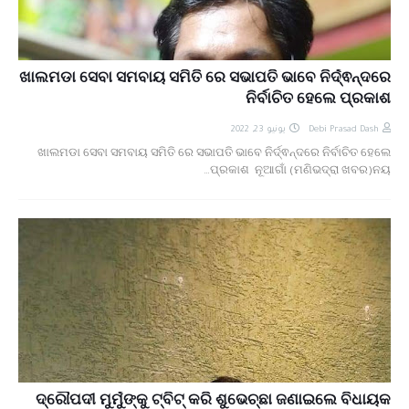
ଖାଲମଡା ସେବା ସମବାୟ ସମିତି ରେ ସଭାପତି ଭାବେ ନିର୍ଦ୍ଵନ୍ଦରେ
ନିର୍ବାଚିତ ହେଲେ ପ୍ରକାଶ
يونيو 23, 2022
Debi Prasad Dash
ଖାଲମଡା ସେବା ସମବାୟ ସମିତି ରେ ସଭାପତି ଭାବେ ନିର୍ଦ୍ଵନ୍ଦରେ ନିର୍ବାଚିତ ହେଲେ
ପ୍ରକାଶ ନୂଆଗାଁ (ମଣିଭଦ୍ରା ଖବର)ନୟ…
ଦ୍ରୌପଦୀ ମୁର୍ମୁଙ୍କୁ ଟ୍ବିଟ୍ କରି ଶୁଭେଚ୍ଛା ଜଣାଇଲେ ବିଧାୟକ