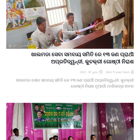
ଖାଲମଡା ସେବା ସମବାୟ ସମିତି ରେ ୧୩ ଜଣ ପ୍ରାର୍ଥୀ
ଅପ୍ରତିଦ୍ୱନ୍ଦୀ, କୁଚକ୍ରୀ ଗୋଷ୍ଠୀ ନିରାଶ
مايو 30, 2022
Debi Prasad Dash
ଖାଲମଡା ସେବା ସମବାୟ ସମିତି ରେ ୧୩ ଜଣ ପ୍ରାର୍ଥୀ ଅପ୍ରତିଦ୍ୱନ୍ଦୀ, କୁଚକ୍ରୀ
ଗୋଷ୍ଠୀ ନିରାଶ ନୂଆଗାଁ (ମଣିଭଦ୍ରା ଖବର…