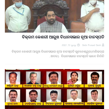
ବିକ୍ରମ କେଶରୀ ଆରୁଖ ବିଧାନସଭାର ନୂଆ ବାଚସ୍ପତି
يونيو 13, 2022
Debi Prasad Dash
ବିକ୍ରମ କେଶରୀ ଆରୁଖ ବିଧାନସଭାର ନୂଆ ବାଚସ୍ପତି ଭୁବନେଶ୍ୱର(ମଣିଭଦ୍ରା
ଖବର): ବିଧାନସଭାର ବାଚସ୍ପତି ଭାବେ ନିର୍ବାଚି…