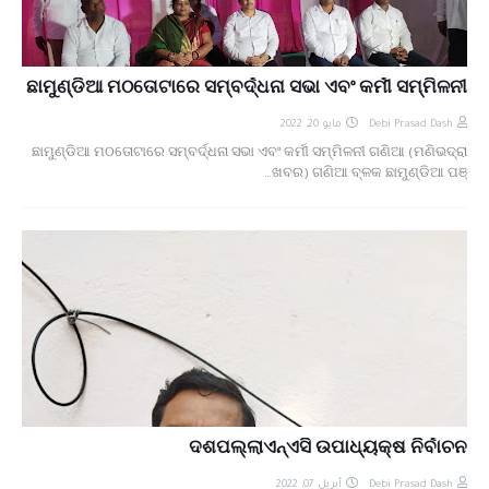
ଛାମୁଣ୍ଡିଆ ମଠତୋଟାରେ ସମ୍ବର୍ଦ୍ଧନା ସଭା ଏବଂ କର୍ମୀ ସମ୍ମିଳନୀ
مايو 20, 2022
Debi Prasad Dash
ଛାମୁଣ୍ଡିଆ ମଠତୋଟାରେ ସମ୍ବର୍ଦ୍ଧନା ସଭା ଏବଂ କର୍ମୀ ସମ୍ମିଳନୀ ଗଣିଆ (ମଣିଭଦ୍ରା
ଖବର) ଗଣିଆ ବ୍ଳକ ଛାମୁଣ୍ଡିଆ ପଞ୍…
ଦଶପଲ୍ଲାଏନ୍ଏସି ଉପାଧ୍ୟକ୍ଷ ନିର୍ବାଚନ
أبريل 07, 2022
Debi Prasad Dash