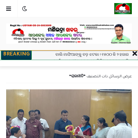
BREAKING
ବାଲି ମାଫିଆଙ୍କୁ ବଡ଼ ଝଟକା ! ୧୫୦୦ କି ୨ ହଜାର
ନୁହେଁ...ଏବେ ୬୮୦ ଟଙ୍କାରେ ମିଳିବ ଟ୍ରାକ୍ଟର ବାଲି..
ଗ୍ରାହକଙ୍କ ପାଇଁ ମାଗଣା ରହିବ UPI
ରାକ୍ଷୀ ପୂର୍ଣ୍ଣିମାରେ ମିଳିବ ସୁଭଦ୍ରା ଟଙ୍କା
ରାଜନୀତି
عرض الرسائل ذات التصنيف
କୋଲନରା ବ୍ଲକ୍‌ର ରିଭଲକଣା ଏସ୍‌ଏସ୍‌ଡି ଉଚ୍ଚ ବିଦ୍ୟାଳୟ
ଛାତ୍ରାବାସରେ ଉଘଟିଥିବା ଘଟଣା ସମ୍ପର୍କରେ ।
ସ୍କୁଲରୁ ୫ଫୁଟ ଅଜଗର ସାପ ଉଦ୍ଧାର
ଓଡିଶା ମାଧ୍ୟମିକ ସ୍କୁଲ ଶିକ୍ଷକ ସଙ୍ଘ (ଓଷ୍ଠା )
କାଶୀପୁର ପକ୍ଷରୁ ଧାରଣା ଓ ବିଡ଼ିଓ ଙ୍କୁ ଦାବୀପତ୍ର
ପ୍ରଦାନ
ବିଧାୟକଙ୍କ ହସ୍ତକ୍ଷେପ ପରେ ବେଲଗୁଣ୍ଠା ୧୨ ଓ ୧୩
ନମ୍ବର ୱାର୍ଡ଼ ବାସୀଙ୍କୁ ମିଳିଲା ଶୁଦ୍ଧ ପାନୀୟ ଜଳ
ବାଇକରୁ ଖସିପଡି ମହିଳା ମୃତ, ହତ୍ୟା ଅଭିଯୋଗ ଆଣିଲେ