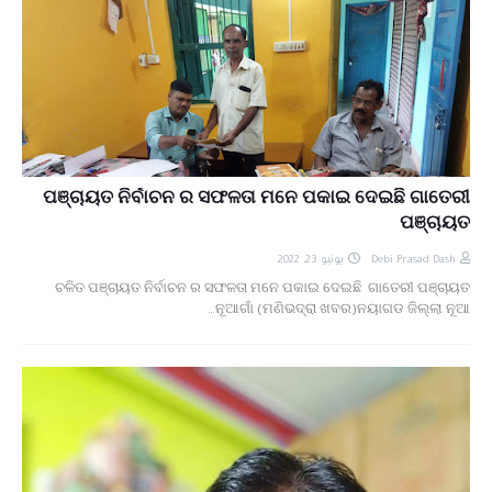
ପଞ୍ଚାୟତ ନିର୍ବାଚନ ର ସଫଳତା ମନେ ପକାଇ ଦେଇଛି ଗାତେରୀ
ପଞ୍ଚାୟତ
يونيو 23, 2022
Debi Prasad Dash
ଚଳିତ ପଞ୍ଚାୟତ ନିର୍ବାଚନ ର ସଫଳତା ମନେ ପକାଇ ଦେଇଛି ଗାତେରୀ ପଞ୍ଚାୟତ
ନୂଆଗାଁ (ମଣିଭଦ୍ରା ଖବର)ନୟାଗଡ ଜିଲ୍ଲା ନୂଆ…