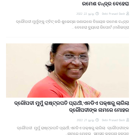
ରମେଶ ଚନ୍ଦ୍ର ବେହେରା
يونيو 22, 2022
Debi Prasad Dash
ଦ୍ରୌପଦୀ ମୁର୍ମୁଙ୍କୁ ଟ୍ବିଟ୍ କରି ଶୁଭେଚ୍ଛା ଜଣାଇଲେ ବିଧାୟକ ରମେଶ ଚନ୍ଦ୍ର
ବେହେରା ବ୍ୟୁରୋ ରିପୋର୍ଟ (ମଣିଭଦ୍ରା …
ଦ୍ରୌପଦୀ ମୁର୍ମୁ ରାଷ୍ଟ୍ରପତି ପ୍ରାର୍ଥୀ,ଏନଡିଏ ପକ୍ଷରୁ ଲାଗିଲା
ଦ୍ରୌପଦୀଙ୍କ ନାମରେ ମୋହର
يونيو 21, 2022
Debi Prasad Dash
ଦ୍ରୌପଦୀ ମୁର୍ମୁ ରାଷ୍ଟ୍ରପତି ପ୍ରାର୍ଥୀ,ଏନଡିଏ ପକ୍ଷରୁ ଲାଗିଲା ଦ୍ରୌପଦୀଙ୍କ
ନାମରେ ମୋହର ସମସ୍ତ କଳ୍ପନା ଜଳ୍ପନ…