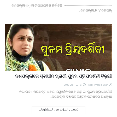
ଦଶପଲ୍ଲାଏନ୍ଏସି ଉପାଧ୍ୟକ୍ଷ ନିର୍ବାଚନ -‐--------------------------------------------
ଦଶପଲ୍ଲା,୭।୪ ଦଶପଲ୍…
ଦଶପଲ୍ଲାରେ ସ୍ବାଧୀନ ପ୍ରାର୍ଥୀ ପୁନମ ପ୍ରିୟଦର୍ଶିନୀ ବିଜ଼ୟୀ
مارس 26, 2022
Debi Prasad Dash
ନୟାଗଡ ( ମଣିଭଦ୍ରା ଖବର )ସ୍ୱାଧୀନ ଭାବେ ଲଢ଼ି ଇଂ ପୁନମ ପ୍ରିୟଦର୍ଶିନୀ
ଦଶପଲ୍ଲା ବିଜ୍ଞାପିତ ଅଞ୍ଚଳ ପରିଷଦର ଅଧକ୍ଷା…
تحميل المزيد من المشاركات