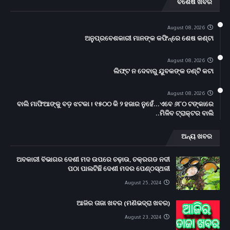
ବିଶେଷ ଖବର
August 08, 2026
ଅନୁପ୍ରବେଶକାରୀ ମାନଙ୍କ କଫିନ୍‌ରେ ଶେଷ କଣ୍ଟା
August 08, 2026
ଲିଫ୍ଟ ନ ଦେବାରୁ ଯୁବକଙ୍କ ତଣ୍ଟି କଟା
August 08, 2026
ବାଲି ମାଫିଆଙ୍କୁ ବଡ଼ ଝଟକା ! ୧୫୦୦ କି ୨ ହଜାର ନୁହେଁ...ଏବେ ୬୮୦ ଟଙ୍କାରେ
ମିଳିବ ଟ୍ରାକ୍ଟର ବାଲି..
ଅନ୍ୟ ଖବର
ଅବକାରୀ ବିଭାଗର ଦେଶୀ ମଦ ଉପରେ ଚଢ଼ାଉ, ଚକ୍ରଗଡ ନଦୀ
ପଠା ପାଲଟିଛି ଦେଶୀ ମଦର ପେଣ୍ଠସ୍ଥଳୀ
August 25, 2024
ଆଜିର ତାଜା ଖବର (ମଣିଭଦ୍ରା ଖବର)
August 23, 2024