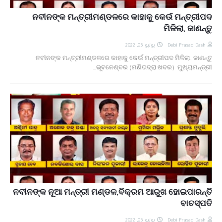
ନବୀନଙ୍କ ମନ୍ତ୍ରୀମଣ୍ଡଳରେ କାହାକୁ କେଉଁ ମନ୍ତ୍ରୀପଦ
ମିଳିଲା, ଜାଣନ୍ତୁ
يونيو 05, 2022
Debi Prasad Dash
ନବୀନଙ୍କ ମନ୍ତ୍ରୀମଣ୍ଡଳରେ କାହାକୁ କେଉଁ ମନ୍ତ୍ରୀପଦ ମିଳିଲା, ଜାଣନ୍ତୁ
ଭୂବନେଶ୍ବର (ମଣିଭଦ୍ରା ଖବର) ମୁଖ୍ୟମନ୍ତ୍ରୀ…
ନବୀନଙ୍କ ନୂଆ ମନ୍ତ୍ରୀ ମଣ୍ଡଳ,ବିକ୍ରମ ଆରୁଖ ହୋଇପାରନ୍ତି
ବାଚସ୍ପତି
يونيو 05, 2022
Debi Prasad Dash