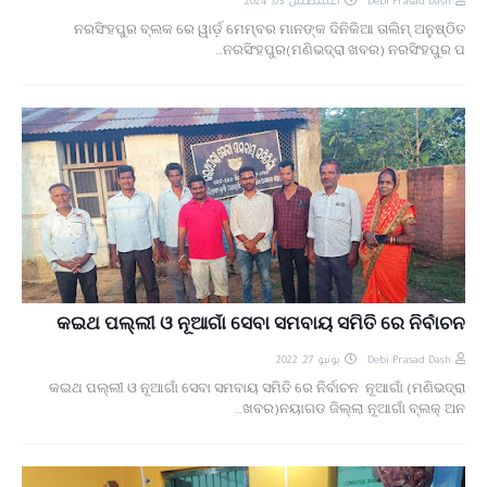
أغسطس 03, 2024
Debi Prasad Dash
ନରସିଂହପୁର ବ୍ଲକ ରେ ୱାର୍ଡ଼ ମେମ୍ବର ମାନଙ୍କ ଦିନିକିଆ ତାଲିମ୍ ଅନୁଷ୍ଠିତ
ନରସିଂହପୁର(ମଣିଭଦ୍ରା ଖବର) ନରସିଂହପୁର ପ…
କଇଥ ପଲ୍ଲୀ ଓ ନୂଆଗାଁ ସେବା ସମବାୟ ସମିତି ରେ ନିର୍ବାଚନ
يونيو 27, 2022
Debi Prasad Dash
କଇଥ ପଲ୍ଲୀ ଓ ନୂଆଗାଁ ସେବା ସମବାୟ ସମିତି ରେ ନିର୍ବାଚନ ନୂଆଗାଁ (ମଣିଭଦ୍ରା
ଖବର)ନୟାଗଡ ଜିଲ୍ଲା ନୂଆଗାଁ ବ୍ଲକ୍ ଅନ…