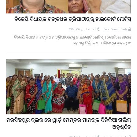
ବିଜେପି ବିଧାୟକ ଟଙ୍କଧର ତ୍ରିପାଠୀଙ୍କୁ ହାଇକୋର୍ଟ ନୋଟିସ୍
أغسطس 06, 2024
Debi Prasad Dash
ବିଜେପି ବିଧାୟକ ଟଙ୍କଧର ତ୍ରିପାଠୀଙ୍କୁ ହାଇକୋର୍ଟ ନୋଟିସ୍ । କୋର୍ଟରେ ହାଜର
ହେବାକୁ ନିର୍ଦ୍ଦେଶ (ମଣିଭଦ୍ରା ଖବର) ଝ…
ନରସିଂହପୁର ବ୍ଲକ ରେ ୱାର୍ଡ଼ ମେମ୍ବର ମାନଙ୍କ ଦିନିକିଆ ତାଲିମ୍
ଅନୁଷ୍ଠିତ