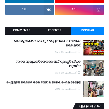
1.2k
1.8k
COMMENTS
RECENTS
POPULAR
ବାଇକରୁ ଖସିପଡି ମହିଳା ମୃତ, ହତ୍ୟା ଅଭିଯୋଗ ଆଣିଲେ
ପରିବାରବର୍ଗ
أغسطس 06, 2026
୮୦ ତମ ସ୍ବାଧିନତା ଦିବସ ପାଳନ ପାଇଁ ପ୍ରସ୍ତୁତି ବୈଠକ
ଅନୁଷ୍ଠିତ
أغسطس 04, 2026
ବନ୍ୟାଞ୍ଚଳ ପରିଦର୍ଶନ କଲେ ବିଧାୟକ ରମେଶ ଚନ୍ଦ୍ର ବେହେରା
أغسطس 02, 2026
ୟୁଟ୍ୟୁବ ଚ୍ୟାନାଲ