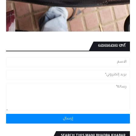
ଯୋଗାଯୋଗ ଫର୍ମ
SEARCH THIS MANI BHADRA KHABAR