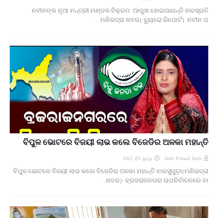
ନବୀନଙ୍କ ନୂଆ ମନ୍ତ୍ରୀ ମଣ୍ଡଳ,ବିକ୍ରମ ଆରୁଖ ହୋଇପାରନ୍ତି ବାଚସ୍ପତି
ମଣିଭଦ୍ରା ଖବର( ବ୍ୟୁରୋ ରିପୋର୍ଟ) ନବୀନ ପ…
ବିପୁଳ ଭୋଟରେ ବିଜୟୀ ଲାଭ କଲେ ବିଜେଡିର ଅଳକା ମହାନ୍ତି
يونيو 03, 2022
Debi Prasad Dash
ବିପୁଳ ଭୋଟରେ ବିଜୟୀ ଲାଭ କଲେ ବିଜେଡିର ଅଳକା ମହାନ୍ତି ଝାରସୁଗୁଡ଼ା(ମଣିଭଦ୍ରା
ଖବର): ବ୍ରଜରାଜନଗର ଉପନିର୍ବାଚନରେ ବା…