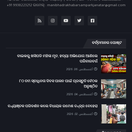
,ସା ,ପୋ- ପୋଗଣିଆ, ଜିଲ୍ଲା- ନୟାଗଡ଼ ( ଓଡିଶା ) ପିନ - ୭୫୨୦୮୫ ଯୋଗାଯୋଗ : -
+91 9938223212 ଇମେଲ୍ : manibhadrakhabarsamparkjanatar@gmail.com
ବର୍ତ୍ତମାନର ପୋଷ୍ଟ
ବାଇକରୁ ଖସିପଡି ମହିଳା ମୃତ, ହତ୍ୟା ଅଭିଯୋଗ ଆଣିଲେ
ପରିବାରବର୍ଗ
أغسطس 06, 2026
୮୦ ତମ ସ୍ବାଧିନତା ଦିବସ ପାଳନ ପାଇଁ ପ୍ରସ୍ତୁତି ବୈଠକ
ଅନୁଷ୍ଠିତ
أغسطس 04, 2026
ବନ୍ୟାଞ୍ଚଳ ପରିଦର୍ଶନ କଲେ ବିଧାୟକ ରମେଶ ଚନ୍ଦ୍ର ବେହେରା
أغسطس 02, 2026