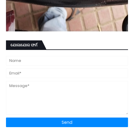
ଯୋଗାଯୋଗ ଫର୍ମ