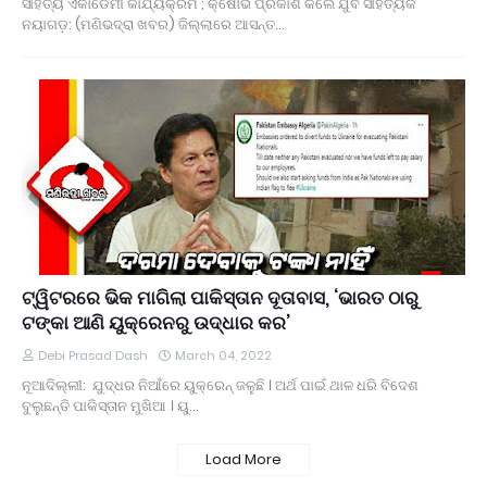
ସାହିତ୍ୟ ଏକାଡେମୀ କାର୍ଯ୍ୟକ୍ରମ ; କ୍ଷୋଭ ପ୍ରକାଶ କଲେ ଯୁବ ସାହିତ୍ୟିକ
ନୟାଗଡ଼: (ମଣିଭଦ୍ରା ଖବର) ଜିଲ୍ଲାରେ ଆସନ୍ତ…
ଟ୍ୱିଟରରେ ଭିକ ମାଗିଲା ପାକିସ୍ତାନ ଦୂତାବାସ, ‘ଭାରତ ଠାରୁ
ଟଙ୍କା ଆଣି ୟୁକ୍ରେନରୁ ଉଦ୍ଧାର କର’
Debi Prasad Dash
March 04, 2022
ନୂଆଦିଲ୍ଲୀ: ଯୁଦ୍ଧର ନିଆଁରେ ୟୁକ୍ରେନ୍ ଜଳୁଛି । ଅର୍ଥ ପାଇଁ ଥାଳ ଧରି ବିଦେଶ
ବୁଲୁଛନ୍ତି ପାକିସ୍ତାନ ମୁଖିଆ । ୟୁ…
Load More