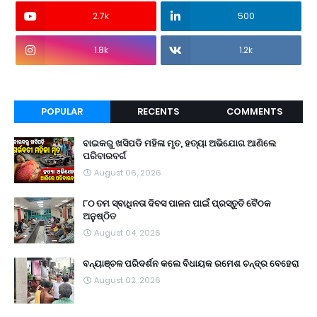
2.7k
500
1.8k
1.2k
POPULAR
RECENTS
COMMENTS
ବାଇକରୁ ଖସିପଡି ମହିଳା ମୃତ, ହତ୍ୟା ଅଭିଯୋଗ ଆଣିଲେ
ପରିବାରବର୍ଗ
August 06, 2026
୮୦ ତମ ସ୍ବାଧିନତା ଦିବସ ପାଳନ ପାଇଁ ପ୍ରସ୍ତୁତି ବୈଠକ
ଅନୁଷ୍ଠିତ
August 04, 2026
ବନ୍ୟାଞ୍ଚଳ ପରିଦର୍ଶନ କଲେ ବିଧାୟକ ରମେଶ ଚନ୍ଦ୍ର ବେହେରା
August 02, 2026