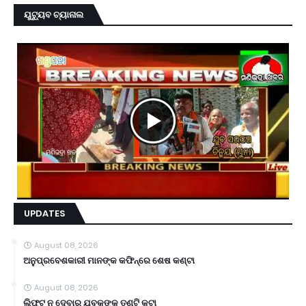
ୟୁଟ୍ୟୁବ ଚ୍ୟାନାଲ
UPDATES
August 08, 2026
ଅନୁପ୍ରବେଶକାରୀ ମାନଙ୍କ କଫିନ୍‌ରେ ଶେଷ କଣ୍ଟା
August 08, 2026
ଲିଫ୍ଟ ନ ଦେବାରୁ ଯୁବକଙ୍କ ତଣ୍ଟି କଟା