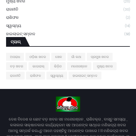
ମୁଖ୍ୟ ଖବର
(20)
ରାଜନୀତି
(30)
ରାଶିଫଳ
(2)
ସ୍ୱାସ୍ଥ୍ୟ
(14)
ହାଇଲାଇଟ୍ ସମ୍ବାଦ
(58)
ଟ୍ୟାଗ୍
ଅପରାଧ
ଓଡ଼ିଶା ଖବର
ଖେଳ
ଗାଁ କଥା
ପ୍ରମୁଖ ଖବର
ବଡ଼ ଖବର
ଭାଇରାଲ୍
ଭିଡ଼ିଓ
ମନୋରଞ୍ଜନ
ମୁଖ୍ୟ ଖବର
ରାଜନୀତି
ରାଶିଫଳ
ସ୍ୱାସ୍ଥ୍ୟ
ହାଇଲାଇଟ୍ ସମ୍ବାଦ
ଦେଶ ବିଦେଶ ର ଛୋଟ ବଡ଼ ଖବର ସହ ମନୋରଞ୍ଜନ , ରାଶିଚକ୍ର , ବାସ୍ତୁ ସମସ୍ୟା ,
କଳାକାର ସାକ୍ଷାତକାର କାର୍ଯ୍ୟକ୍ରମ ସହ ଆପଣଙ୍କ ସାଥ୍‌ରେ ମଣିଭଦ୍ରା ଖବର
ଆମକୁ ସମ୍ପର୍କ କରନ୍ତୁ ଆମେ ପହଞ୍ଚିବୁ ଆପଣଙ୍କ ପାଖରେ । ।। ମଣିଭଦ୍ରା ଖବର