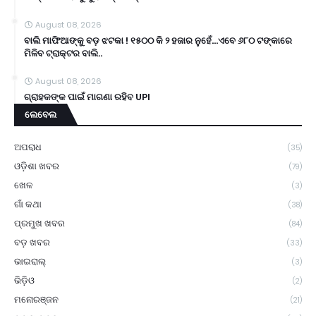
August 08, 2026
ବାଲି ମାଫିଆଙ୍କୁ ବଡ଼ ଝଟକା ! ୧୫୦୦ କି ୨ ହଜାର ନୁହେଁ...ଏବେ ୬୮୦ ଟଙ୍କାରେ
ମିଳିବ ଟ୍ରାକ୍ଟର ବାଲି..
August 08, 2026
ଗ୍ରାହକଙ୍କ ପାଇଁ ମାଗଣା ରହିବ UPI
ଲେବେଲ
ଅପରାଧ
(35)
ଓଡ଼ିଶା ଖବର
(79)
ଖେଳ
(3)
ଗାଁ କଥା
(38)
ପ୍ରମୁଖ ଖବର
(84)
ବଡ଼ ଖବର
(33)
ଭାଇରାଲ୍
(3)
ଭିଡ଼ିଓ
(2)
ମନୋରଞ୍ଜନ
(21)