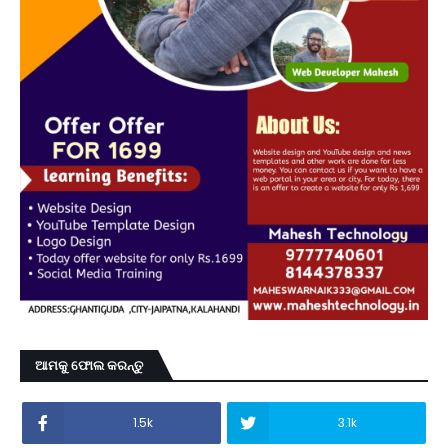
ଆମକୁ ଫୋଲ କରନ୍ତୁ
1.5k
3.1k