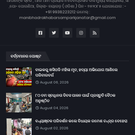
ଆପଣଙ୍କ ସ୍ଵର , ଆଉ ଆମ ପ୍ରୟାସ ।। ଦେବୀପ୍ରସାଦ ଦାସ ମୁଖ୍ୟ କାର୍ଯ୍ୟାଳୟ ,ସା
,ପୋ- ପୋଗଣିଆ, ଜିଲ୍ଲା- ନୟାଗଡ଼ ( ଓଡିଶା ) ପିନ - ୭୫୨୦୮୫ ଯୋଗାଯୋଗ : -
+91 9938223212 ଇମେଲ୍ :
manibhadrakhabarsamparkjanatar@gmail.com
ବର୍ତ୍ତମାନର ପୋଷ୍ଟ
ବାଇକରୁ ଖସିପଡି ମହିଳା ମୃତ, ହତ୍ୟା ଅଭିଯୋଗ ଆଣିଲେ
ପରିବାରବର୍ଗ
August 06, 2026
୮୦ ତମ ସ୍ବାଧିନତା ଦିବସ ପାଳନ ପାଇଁ ପ୍ରସ୍ତୁତି ବୈଠକ
ଅନୁଷ୍ଠିତ
August 04, 2026
ବନ୍ୟାଞ୍ଚଳ ପରିଦର୍ଶନ କଲେ ବିଧାୟକ ରମେଶ ଚନ୍ଦ୍ର ବେହେରା
August 02, 2026