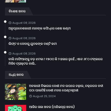
ବିଶେଷ ଖବର
August 08, 2026
ଅନୁପ୍ରବେଶକାରୀ ମାନଙ୍କ କଫିନ୍‌ରେ ଶେଷ କଣ୍ଟା
August 08, 2026
ଲିଫ୍ଟ ନ ଦେବାରୁ ଯୁବକଙ୍କ ତଣ୍ଟି କଟା
August 08, 2026
ବାଲି ମାଫିଆଙ୍କୁ ବଡ଼ ଝଟକା ! ୧୫୦୦ କି ୨ ହଜାର ନୁହେଁ...ଏବେ ୬୮୦ ଟଙ୍କାରେ
ମିଳିବ ଟ୍ରାକ୍ଟର ବାଲି..
ଅନ୍ୟ ଖବର
ଅବକାରୀ ବିଭାଗର ଦେଶୀ ମଦ ଉପରେ ଚଢ଼ାଉ, ଚକ୍ରଗଡ ନଦୀ
ପଠା ପାଲଟିଛି ଦେଶୀ ମଦର ପେଣ୍ଠସ୍ଥଳୀ
August 25, 2024
ଆଜିର ତାଜା ଖବର (ମଣିଭଦ୍ରା ଖବର)