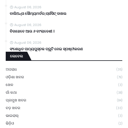
August 06, 2026
ବାଲିଅନ୍ତା ସୌମ୍ୟମର୍ଡର;ଚାର୍ଜସିଟ୍ ଦାଖଲ
August 06, 2026
ବିଦାହେବେ ଆଉ ୬ ବାଂଲାଦେଶୀ ।
August 06, 2026
ସଂଶୋଧିତ ପାଠ୍ୟପୁସ୍ତକ ତ୍ରୁଟି ନେଇ ସ୍ପଷ୍ଟୀକରଣ
ଲେବେଲ
ଅପରାଧ
(35)
ଓଡ଼ିଶା ଖବର
(79)
ଖେଳ
(3)
ଗାଁ କଥା
(38)
ପ୍ରମୁଖ ଖବର
(84)
ବଡ଼ ଖବର
(33)
ଭାଇରାଲ୍
(3)
ଭିଡ଼ିଓ
(2)