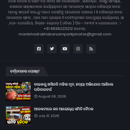
ଦେଶ ବିଦେଶ ର ଛୋଟ ବଡ଼ ଖବର ସହ ମନୋରଞ୍ଜନ , ରାଶିଚକ୍ର , ବାସ୍ତୁ ସମସ୍ୟା ,
କଳାକାର ସାକ୍ଷାତକାର କାର୍ଯ୍ୟକ୍ରମ ସହ ଆପଣଙ୍କ ସାଥ୍‌ରେ ମଣିଭଦ୍ରା ଖବର
ଆମକୁ ସମ୍ପର୍କ କରନ୍ତୁ ଆମେ ପହଞ୍ଚିବୁ ଆପଣଙ୍କ ପାଖରେ । ।। ମଣିଭଦ୍ରା ଖବର
ଆପଣଙ୍କ ସ୍ଵର , ଆଉ ଆମ ପ୍ରୟାସ ।। ଦେବୀପ୍ରସାଦ ଦାସ ମୁଖ୍ୟ କାର୍ଯ୍ୟାଳୟ ,ସା
,ପୋ- ପୋଗଣିଆ, ଜିଲ୍ଲା- ନୟାଗଡ଼ ( ଓଡିଶା ) ପିନ - ୭୫୨୦୮୫ ଯୋଗାଯୋଗ : -
+91 9938223212 ଇମେଲ୍ :
manibhadrakhabarsamparkjanatar@gmail.com
ବର୍ତ୍ତମାନର ପୋଷ୍ଟ
ବାଇକରୁ ଖସିପଡି ମହିଳା ମୃତ, ହତ୍ୟା ଅଭିଯୋଗ ଆଣିଲେ
ପରିବାରବର୍ଗ
August 06, 2026
ଆଡକଟାରେ ଜନ ଆରୋଗ୍ୟ ସମିତି ବୈଠକ
July 31, 2026