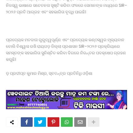
ନିଜସ୍ୱ ଭାଷାରେ ସଚେତନତା ସୃଷ୍ଟି କରିବା ଫଳରେ ସେମାନଙ୍କ ମଧ୍ୟରେ SIR–
୨୦୨୬ ପ୍ରତି ଆଗ୍ରହ ଏବଂ ସହଭାଗିତା ବୃଦ୍ଧି ପାଇଛି।
ପ୍ରତ୍ୟେକ ମତଦାତା ଗୁରୁତ୍ୱପୂର୍ଣ୍ଣ ଏବଂ ପ୍ରତ୍ୟେକ କଣ୍ଠସ୍ୱର ମୂଲ୍ୟବାନ
ବୋଲି ବିଶ୍ୱାସ ରଖି ରାୟଗଡ଼ ଜିଲ୍ଲା ପ୍ରଶାସନ SIR–୨୦୨୬ ପ୍ରକ୍ରିୟାରେ
ସମସ୍ତଙ୍କ ସହଭାଗିତା ସୁନିଶ୍ଚିତ କରିବା ଦିଗରେ ନିରନ୍ତର ପଦକ୍ଷେପ ଗ୍ରହଣ
କରୁଛି।
ଡ଼ ପ୍ରଦୀପ୍ତ କୁମାର ମିଶ୍ର, ସ୍ବତନ୍ତ୍ର ପ୍ରତିନିଧି ଓଡ଼ିଶା