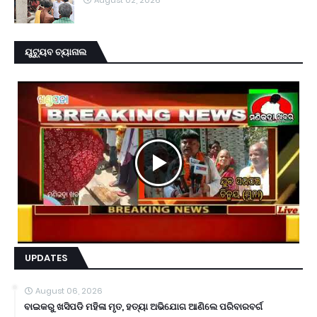
ୟୁଟ୍ୟୁବ ଚ୍ୟାନାଲ
UPDATES
August 06, 2026
ବାଇକରୁ ଖସିପଡି ମହିଳା ମୃତ, ହତ୍ୟା ଅଭିଯୋଗ ଆଣିଲେ ପରିବାରବର୍ଗ