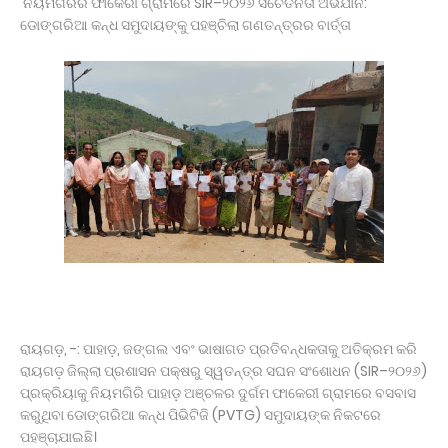
ନିୟମଗିରିର ଫାକେରୀ ଗ୍ରାମରେ SIR–୨୦୨୬ ସଚେତନତା ଅଭିଯାନ:
ମୃତ, ଜଗନ୍ନାଥପ୍ରସାଦ ପୋଲିସ ଦ୍ୱାରା ଗାଡ଼ି ଓ ଡ୍ରାଇଭର
ଡୋଙ୍ଗରିଆ କନ୍ଧ ସମୁଦାୟଙ୍କୁ ପହଞ୍ଚିଲା ଗଣତନ୍ତ୍ରର ବାର୍ତ୍ତା
ଅଟକ ।
ଉପଜିଲ୍ଲାପାଳଙ୍କ ଅଚାନକ ପରିଦର୍ଶନ: ୬ଟି ବଳଦ ସହ ଗାଡ଼ି
ଓ ସାର ବୋଝେଇ ଟ୍ରକ ଜବତ।
ସାମ୍ବାଦିକ ଭବନରେ ମେଗା ରକ୍ତଦାନ ଶିବିର, ୯୩ ୟୁନିଟ୍
ସଂଗୃହିତ
ପୂର୍ବତନ ସେନା ଅଧିକାରୀଙ୍କ ନାଁରେ ପୋଲିସର ମିଥ୍ୟା
ମାମଲା , ନ୍ୟାୟ ପାଇଁ ଉଚ୍ଚ ନ୍ୟାୟାଳୟଙ୍କ ଦ୍ବାରସ୍ଥ
ରାଷ୍ଟ୍ରପତିଙ୍କୁ ଓଡ଼ିଶାର ହସ୍ତତନ୍ତ ଓ ହସ୍ତଶିଳ୍ପର
କଳାକୃତି ଉପହାର ପ୍ରଦାନ କଲେ ରାଜ୍ୟପାଳ*
ମାନ୍ୟବର ରାଷ୍ଟ୍ରପତିଙ୍କୁ ବ୍ରହ୍ମପୁର ରେଳଷ୍ଟେସନରେ
ବିପୁଳ ସ୍ୱାଗତ ସମ୍ବର୍ଦ୍ଧନା
ପ୍ରାରମ୍ଭିକ ପର୍ଯ୍ୟାୟରେ ମୁଖ୍ୟମନ୍ତ୍ରୀଙ୍କ ୧୧୦ କୋଟି
ଟଙ୍କାର ସହାୟତା ପ୍ୟାକେଜ୍ ଘୋଷଣା
ମୋବାଇଲ ବ୍ଲାଷ୍ଟ ହୋଇ ଘରେ ଲାଗିଲା ନିଆଁ ଅଳ୍ପକେ
ବର୍ତିଲେ ୫ ଜଣ ପରିବାର
ଡାକ୍ତରୀ ପିଜି ପରୀକ୍ଷାର ପ୍ରଶ୍ନ ପତ୍ର ଲିକ୍ ଘଟଣାର
ରାୟଗଡ଼, -: ପାହାଡ଼, ଜଙ୍ଗଲ ଏବଂ ଭାଷାଗତ ପ୍ରତିବନ୍ଧକତାକୁ ଅତିକ୍ରମ କରି
କ୍ରାଇମ୍ ବ୍ରାଞ୍ଚ ତଦନ୍ତ ଦାବି କଲା ମାନବ ଅଧିକାର
ରାୟଗଡ଼ ଜିଲ୍ଲା ପ୍ରଶାସନ ପକ୍ଷରୁ ସ୍ୱତନ୍ତ୍ର ସଘନ ସଂଶୋଧନ (SIR–୨୦୨୬)
ସୁରକ୍ଷା ମଞ୍ଚ
ପ୍ରକ୍ରିୟାକୁ ନିୟମଗିରି ପାହାଡ଼ ଅଞ୍ଚଳର ଦୁର୍ଗମ ଫାକେରୀ ଗ୍ରାମରେ ବସବାସ
ବାଇକରୁ ଖସିପଡି ମହିଳା ମୃତ, ହତ୍ୟା ଅଭିଯୋଗ ଆଣିଲେ
କରୁଥିବା ଡୋଙ୍ଗରିଆ କନ୍ଧ ପିଭିଟିଜି (PVTG) ସମୁଦାୟଙ୍କ ନିକଟରେ
ପରିବାରବର୍ଗ
ପହଞ୍ଚାଯାଇଛି।
ବାଲିଅନ୍ତା ସୌମ୍ୟମର୍ଡର;ଚାର୍ଜସିଟ୍ ଦାଖଲ