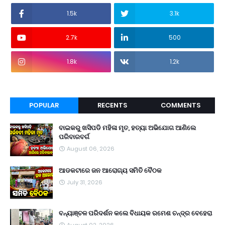
1.5k
3.1k
2.7k
500
1.8k
1.2k
POPULAR
RECENTS
COMMENTS
ବାଇକରୁ ଖସିପଡି ମହିଳା ମୃତ, ହତ୍ୟା ଅଭିଯୋଗ ଆଣିଲେ
ପରିବାରବର୍ଗ
August 06, 2026
ଆଡକଟାରେ ଜନ ଆରୋଗ୍ୟ ସମିତି ବୈଠକ
July 31, 2026
ବନ୍ୟାଞ୍ଚଳ ପରିଦର୍ଶନ କଲେ ବିଧାୟକ ରମେଶ ଚନ୍ଦ୍ର ବେହେରା
August 02, 2026