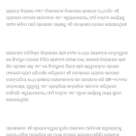
ରାୟଗଡ଼ ଜିଲ୍ଲାର ୧୩୯–ବିଷମକଟକ ବିଧାନସଭା କ୍ଷେତ୍ର ଅନ୍ତର୍ଗତ ଏହି
ଗ୍ରାମରେ ମତଦାତା ସଚେତନତା ଏବଂ ଏନ୍ୟୁମେରେସନ୍ ଫର୍ମ ବଣ୍ଟନ କାର୍ଯ୍ୟକୁ
ସଫଳ କରିବା ପାଇଁ ପ୍ରଶାସନ ପକ୍ଷରୁ ଏହି ପଦକ୍ଷେପ ଗ୍ରହଣ କରାଯାଇଥିଲା।
ରାୟଗଡ଼ର ଅତିରିକ୍ତ ଜିଲ୍ଲାପାଳ ଶ୍ରୀ ନବୀନ ଚନ୍ଦ୍ର ନାୟକଙ୍କ ନେତୃତ୍ୱରେ
କେ.ସିଂହପୁର ବ୍ଲକର ବିଡିଓ ଶ୍ରୀମତୀ ମନୀଷା ଦାଶ, ସହକାରୀ ଜିଲ୍ଲାପାଳ ଶ୍ରୀ
ଶିବ ପ୍ରସାଦ ସାହୁ ଏବଂ କେ.ସିଂହପୁରର ପିଇଓ ଶ୍ରୀ ଶ୍ୱେତାମ୍ବର ପ୍ରଧାନ
ଫାକେରୀ ଗ୍ରାମ ପରିଦର୍ଶନ କରିଥିଲେ। ଏହି ଅବସରରେ ଗ୍ରାମର ସରପଞ୍ଚ
ଡୋଙ୍ଗରିଆ କନ୍ଧ ଭାଷାରେ ଲୋକମାନଙ୍କ ସହ ଆଲୋଚନା କରି SIR–୨୦୨୬ର
ଉଦ୍ଦେଶ୍ୟ, ଗୁରୁତ୍ୱ ଏବଂ ପ୍ରକ୍ରିୟା ସମ୍ପର୍କରେ ସଚେତନ କରିଥିଲେ।
ସେହିପରି ଏନ୍ୟୁମେରେସନ୍ ଫର୍ମ ବଣ୍ଟନ ଏବଂ ପୂରଣ କାର୍ଯ୍ୟକୁ ମଧ୍ୟ ସୁଗମ
କରାଯାଇଥିଲା।
ପ୍ରଶାସନର ଏହି ପ୍ରୟାସ ଦ୍ୱାରା ଦୁର୍ଗମ ଅଞ୍ଚଳର ଆଦିବାସୀ ସମୁଦାୟଙ୍କୁ
ଗଣତାନ୍ତ୍ରିକ ପ୍ରକ୍ରିୟା ସହ ଅଧିକ ସଂଯୁକ୍ତ କରାଯାଇପାରିଛି। ଲୋକଙ୍କ