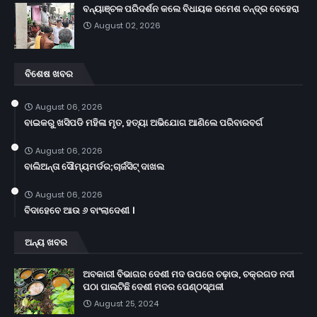
ବନ୍ୟାଞ୍ଚଳ ପରିଦର୍ଶନ କଲେ ବିଧାୟକ ରମେଶ ଚନ୍ଦ୍ର ବେହେରା
August 02, 2026
ବିଶେଷ ଖବର
August 06, 2026
ବାଇକରୁ ଖସିପଡି ମହିଳା ମୃତ, ହତ୍ୟା ଅଭିଯୋଗ ଆଣିଲେ ପରିବାରବର୍ଗ
August 06, 2026
ବାଲିଅନ୍ତା ସୌମ୍ୟମର୍ଡର;ଚାର୍ଜସିଟ୍ ଦାଖଲ
August 06, 2026
ବିଦାହେବେ ଆଉ ୬ ବାଂଲାଦେଶୀ ।
ଅନ୍ୟ ଖବର
ଅବକାରୀ ବିଭାଗର ଦେଶୀ ମଦ ଉପରେ ଚଢ଼ାଉ, ଚକ୍ରଗଡ ନଦୀ
ପଠା ପାଲଟିଛି ଦେଶୀ ମଦର ପେଣ୍ଠସ୍ଥଳୀ
August 25, 2024