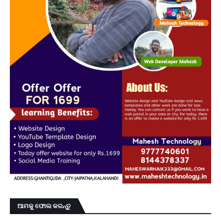
ଆମକୁ ଫୋଲ କରନ୍ତୁ