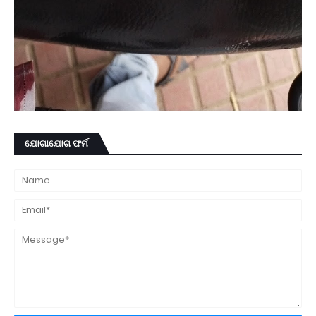
ଯୋଗାଯୋଗ ଫର୍ମ