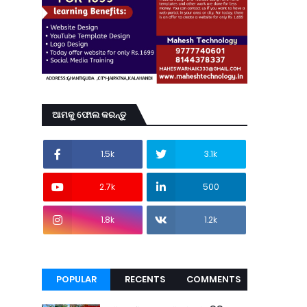
ଆମକୁ ଫୋଲ କରନ୍ତୁ
1.5k
3.1k
2.7k
500
1.8k
1.2k
POPULAR
RECENTS
COMMENTS