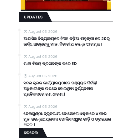
UPDATES
August 05, 2026
ଆବାସିକ ବିଦ୍ୟାଳୟରେ ହିଂସା! ନଡ଼ିଆ ବାହୁଙ୍ଗା ରେ 20ରୁ
ଉର୍ଦ୍ଧ ଛାତ୍ରଙ୍କୁ ମାଡ, ବିଭାଗୀୟ ତଦନ୍ତ ଆରମ୍ଭ l
August 05, 2026
ମାଲା ବିଜୟ ପ୍ରସାଦଙ୍କ ଘରେ ED
August 05, 2026
ସଦର ବ୍ଲକ କାର୍ଯ୍ୟାଳୟଠାରେ ପଞ୍ଚାୟତ ନିର୍ବାହୀ
ଅଧିକାରୀଙ୍କ ଉପରେ ହୋଇଥିବା ଦୁର୍ବ୍ୟବହାର
ପ୍ରତିବାଦରେ ଗଣ ଧାରଣା।
August 05, 2026
ବେଲଗୁଣ୍ଠା: ଦ୍ରୁତଗାମୀ ବୋଲେରୋ ଧକ୍କାରେ ୪ ଗାଈ
ମୃତ, ଜଗନ୍ନାଥପ୍ରସାଦ ପୋଲିସ ଦ୍ୱାରା ଗାଡ଼ି ଓ ଡ୍ରାଇଭର
ଅଟକ ।
ଲେବେଲ