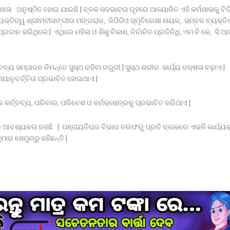
ଶାଳା ଅନୁଷ୍ଠିତ ହୋଇ ଯାଇଛି | ବ୍ଳକ ସଦଭାବନା ଗୃହରେ ଆୟୋଜିତ ଏହି କର୍ମଶାଳାକୁ ବିଡ
ୟକ୍ତିତ୍ୱ ଶ୍ରୀମତୀସଙ୍ଗୀତା ମଙ୍ଗରାଜ, ଜିପିଡିଓ ସ୍ମୃତିରେଖା ନାୟକ, ସମ୍ବଳ ବ୍ୟକ୍ତି
ନ କରିଥିଲେ | ଏଥିରେ ମହିଳା ଓ ଶିଶୁ ବିକାଶ, ନିର୍ବାଚିତ ପ୍ରତିନିଧି, ଏମ ବି କେ, ସି ଆର
ୟ ସମ୍ପାଦନ ନିମନ୍ତେ ସୁସ୍ଥ ରହିବା ଜରୁରୀ | ସୁସ୍ଥ ଶରୀର କାର୍ଯ୍ୟ ଦକ୍ଷତା ବଢ଼ାଏ |
ସମୟାନୁବର୍ତ୍ତିତା ପ୍ରଭାବିତ ହୋଇଥାଏ |
କର୍ତ୍ତବ୍ୟ, ପରିବାର, ପରିବେଶ ଓ କର୍ମକ୍ଷେତ୍ରକୁ ପ୍ରଭାବିତ କରିଥାଏ |
ବଶ୍ୟକତା ରହଛି | ପଞ୍ଚାୟତିରାଜ ବିଭାଗ ତରଫରୁ ପ୍ରତି ବ୍ଲକରେ ଏଭଳି କାର୍ଯ୍ୟ
ାର ଖେମୁଣ୍ଡୁ କହିଛନ୍ତି |