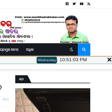
ପ୍ରମୁଖ ଖବର
ଅଧିକ
:
10:51:04 PM
Wednesday
AD
ତ
0