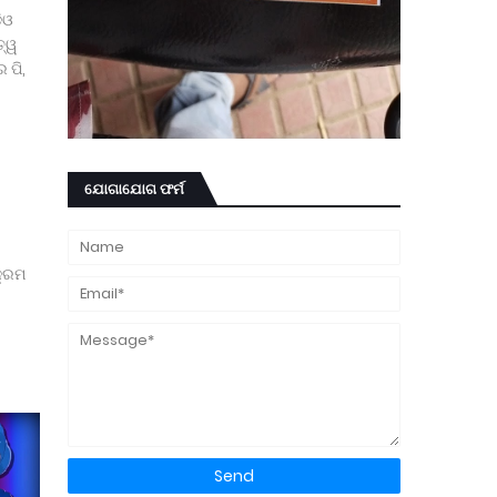
ିଓ
ତ୍ୱ
 ପି,
ଯୋଗାଯୋଗ ଫର୍ମ
କ୍ରମ