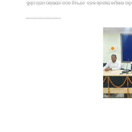
ଡାକ୍ତରୀ ପିଜି ପରୀକ୍ଷାର ପ୍ରଶ୍ନ ପତ୍ର ଲିକ୍ ଘଟଣାର କ୍ରାଇମ୍ 
ସୁସ୍ଥ ଗ୍ରାମ ପଞ୍ଚାୟତ ଗଠନ ନିମନ୍ତେ ବ୍ଳକ ସ୍ତରୀୟ କର୍ମଶାଳା ଅନୁ
୮୦ ତମ ସ୍ବାଧିନତା ଦିବସ ପାଳନ ପାଇଁ ପ୍ରସ୍ତୁତି ବୈଠକ ଅନୁଷ୍ଠିତ
ଲୋକଭବନରେ ରାଷ୍ଟ୍ରପତି
,,,,,,,,,,,,,,,,,,,,,,,,,,,,,,,,,,,,,,,,
ଲିଙ୍ଗରାଜଙ୍କ ନୀତିକାନ୍ତି ବନ୍ଦ ।
ଜାତୀୟ ସ୍ତରର ପ୍ରତିଯୋଗିତାରେ ଓଡ଼ିଶା ପୋଲିସ କ୍ରୀଡାବିତଙ୍
ହାଉସ କିପିଙ୍ଗ୍ ଫେଡେରେସନ୍ ବ୍ରହ୍ମପୁର ଜୋନର ସାଧାରଣ ପ
ବାଇକ ଦୁର୍ଘଟଣାରେ କନେଷ୍ଟବଳଙ୍କ ମୃତ୍ୟୁ
ଆଠଗଡ ରେ 1983 ବ୍ୟାଚ ତରଫରୁ ବିଶ୍ୱ ବନ୍ଧୁତା ଦିବସ ପାଳିତ ।
ସାପ କାମୁଡ଼ାରେ ନାବାଳିକାଙ୍କ ମୃତ୍ୟୁ, ପୋଲିସ ଭୂମିକାକୁ ନେଇ ପ୍
ଆବାସିକ ବିଦ୍ୟାଳୟରେ ହିଂସା! ନଡ଼ିଆ ବାହୁଙ୍ଗା ରେ 20ରୁ ଉର୍ଦ୍ଧ