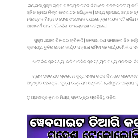
ରାୟଗଡା,ସୁସ୍ଥ ଗ୍ରାମ ପଞ୍ଚାୟତ ଗଠନ ନିମନ୍ତେ ବ୍ଳକ ସ୍ତରୀୟ କର୍ମ
ସୁଜିତ କୁମାର ମିଶ୍ର ଉଦଘାଟନ କରିଥିଲେ | ରାଜ୍ୟ ସ୍ତରୀୟ ସମ୍ବଳ ବ୍
ନୀଳାଞ୍ଚଳ ମିଶ୍ର ଓ ପେସା ସଂଯୋଜକ ଯୋଗେନ୍ଦ୍ର ନାୟକ ଏହି ତାଲିମ ପ୍ରଦା
ଆଶାକର୍ମୀ ଆଦି କର୍ମକର୍ତ୍ତା ଅଂଶଗ୍ରହଣ କରିଥିଲେ |
ସୁସ୍ଥ ଶରୀର ବିକାଶର ଚାବିକାଠି | ଜନସାଧାରଣ ସମାଜରେ ନିଜ କର୍ତ୍ତବ୍
ସ୍ଵାସ୍ଥ୍ୟ ଦୁର୍ବଳ ହେଲେ କାର୍ଯ୍ୟ ଦକ୍ଷତା କମିବା ସହ କାର୍ଯ୍ୟଶୈଳୀ ଓ 
ଶାରୀରିକ ସ୍ଵାସ୍ଥ୍ୟ ଭଳି ମାନସିକ ସ୍ଵାସ୍ଥ୍ୟର ମଧ୍ୟ ପ୍ରଭାବ ନିଜ 
ଗ୍ରାମ ପଞ୍ଚାୟତ ସ୍ତରରେ ସୁସ୍ଥ ସମାଜ ଗଠନ ନିମନ୍ତେ ସଚେତନର ଆ
ଅନୁଷ୍ଠିତ ହେଉଥିବା ମୁଖ୍ୟ ଉନ୍ନୟନ ଅଧିକାରୀ ଶ୍ରୀଯୁକ୍ତ ଅକ୍ଷୟ କୁମ
ଡ଼ ପ୍ରଦୀପ୍ତ କୁମାର ମିଶ୍ର, ସ୍ବତନ୍ତ୍ର ପ୍ରତିନିଧି ଓଡ଼ିଶା