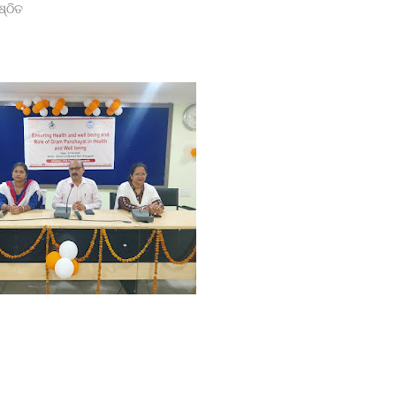
ବ୍ରାଞ୍ଚ ତଦନ୍ତ ଦାବି କଲା ମାନବ ଅଧିକାର ସୁରକ୍ଷା ମଞ୍ଚ
ଷ୍ଠିତ
କ ଚମକ:
ରିଷଦ ବୈଠକ
ରଶ୍ନ ।
 ଛାତ୍ରଙ୍କୁ ମାଡ, ବିଭାଗୀୟ ତଦନ୍ତ ଆରମ୍ଭ l