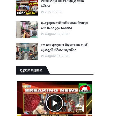
ଆଡକଟାରେ ଜନ ଆରୋଗ୍ୟ ସମିତି
ବୈଠକ
July 31, 2026
ବନ୍ୟାଞ୍ଚଳ ପରିଦର୍ଶନ କଲେ ବିଧାୟକ
ରମେଶ ଚନ୍ଦ୍ର ବେହେରା
August 02, 2026
୮୦ ତମ ସ୍ବାଧିନତା ଦିବସ ପାଳନ ପାଇଁ
ପ୍ରସ୍ତୁତି ବୈଠକ ଅନୁଷ୍ଠିତ
August 04, 2026
ୟୁଟ୍ୟୁବ ଚ୍ୟାନାଲ