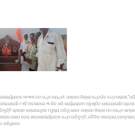
ବ୍ରାଞ୍ଚ ତଦନ୍ତ ଦାବି କଲା ମାନବ ଅଧିକାର ସୁରକ୍ଷା ମଞ୍ଚ
କ ଚମକ:
ରିଷଦ ବୈଠକ
ରଶ୍ନ ।
 ଛାତ୍ରଙ୍କୁ ମାଡ, ବିଭାଗୀୟ ତଦନ୍ତ ଆରମ୍ଭ l
ରାଚାର୍ଯ୍ୟଙ୍କ ୨୫୩୩ ତମ ଜନ୍ମ ଜୟନ୍ତୀ ଗଞ୍ଜାମ ଜିଲ୍ଲା ଅନ୍ତର୍ଗତ ବନ୍ତପଲ୍ଲୀ,"ଓଡ଼
ହୋଇଯାଇଛି । ଏହି ଅବସରରେ ୩ ଦିନ ଧରି କାର୍ଯ୍ୟକ୍ରମ ଅନୁଷ୍ଠିତ ହୋଇଯାଇଛି। ପ୍ରଥ
ମୂର୍ତ୍ତି ସ୍ଥାପନ କରାଯାଇଥିଲା । ମୁଖ୍ୟ ଅତିଥି ଭାବେ ଗଞ୍ଜାମ ଜିଲ୍ଲା ମଠ ମହନ୍ତ ସମ୍ପ
ହାରାଜ ଯୋଗ ଦେଇ ଶଙ୍କରାଚାର୍ଯ୍ୟଙ୍କ ଜନ୍ମ ଇତିବୃତ୍ତି ,ବୈଦିକ ପରମ୍ପରା,ବ୍ରହ୍ମସତ
ାତ କରିଥିଲେ।