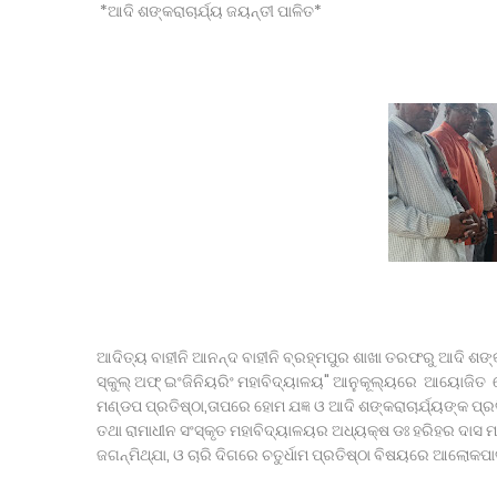
ଡାକ୍ତରୀ ପିଜି ପରୀକ୍ଷାର ପ୍ରଶ୍ନ ପତ୍ର ଲିକ୍ ଘଟଣାର କ୍ରାଇମ୍ 
*ଆଦି ଶଙ୍କରାଚାର୍ଯ୍ୟ ଜୟନ୍ତୀ ପାଳିତ*
୮୦ ତମ ସ୍ବାଧିନତା ଦିବସ ପାଳନ ପାଇଁ ପ୍ରସ୍ତୁତି ବୈଠକ ଅନୁଷ୍ଠିତ
ଲୋକଭବନରେ ରାଷ୍ଟ୍ରପତି
ଲିଙ୍ଗରାଜଙ୍କ ନୀତିକାନ୍ତି ବନ୍ଦ ।
ଜାତୀୟ ସ୍ତରର ପ୍ରତିଯୋଗିତାରେ ଓଡ଼ିଶା ପୋଲିସ କ୍ରୀଡାବିତଙ୍
ହାଉସ କିପିଙ୍ଗ୍ ଫେଡେରେସନ୍ ବ୍ରହ୍ମପୁର ଜୋନର ସାଧାରଣ ପ
ବାଇକ ଦୁର୍ଘଟଣାରେ କନେଷ୍ଟବଳଙ୍କ ମୃତ୍ୟୁ
ଆଠଗଡ ରେ 1983 ବ୍ୟାଚ ତରଫରୁ ବିଶ୍ୱ ବନ୍ଧୁତା ଦିବସ ପାଳିତ ।
ସାପ କାମୁଡ଼ାରେ ନାବାଳିକାଙ୍କ ମୃତ୍ୟୁ, ପୋଲିସ ଭୂମିକାକୁ ନେଇ ପ୍
ଆବାସିକ ବିଦ୍ୟାଳୟରେ ହିଂସା! ନଡ଼ିଆ ବାହୁଙ୍ଗା ରେ 20ରୁ ଉର୍ଦ୍ଧ
ଆଦିତ୍ୟ ବାହୀନି ଆନନ୍ଦ ବାହୀନି ବ୍ରହ୍ମପୁର ଶାଖା ତରଫରୁ ଆଦି ଶଙ୍କ
ସ୍କୁଲ୍ ଅଫ୍ ଇଂଜିନିୟରିଂ ମହାବିଦ୍ୟାଳୟ" ଆନୁକୂଲ୍ୟରେ ଆୟୋଜିତ 
ମଣ୍ଡପ ପ୍ରତିଷ୍ଠା,ତାପରେ ହୋମ ଯଜ୍ଞ ଓ ଆଦି ଶଙ୍କରାଚାର୍ଯ୍ୟଙ୍କ ପ୍ରତି
ତଥା ରାମାଧୀନ ସଂସ୍କୃତ ମହାବିଦ୍ୟାଳୟର ଅଧ୍ୟକ୍ଷ ଡଃ ହରିହର ଦାସ ମ
ଜଗନ୍ମିଥ୍ଯା, ଓ ଚାରି ଦିଗରେ ଚତୁର୍ଧାମ ପ୍ରତିଷ୍ଠା ବିଷୟରେ ଆଲୋକପ