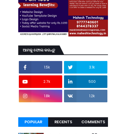
ଆମକୁ ଫୋଲ କରନ୍ତୁ
1.5k
3.1k
2.7k
500
1.8k
1.2k
POPULAR
RECENTS
COMMENTS