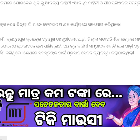
ଯ୍ୟକ୍ରମରେ ଯୋଗଦେଇ ଥିବାରୁ ଆଦିତ୍ୟ ବାହିନୀ -ଆନନ୍ଦ ବାହିନୀ ଓ ପୀଠ ପରିଷଦର ସମସ୍
୍କ ବେଦ ବିଦ୍ୟାର୍ଥୀ ମାନେ ବେଦପାଠ ଓ ଯଜ୍ଞ କାର୍ଯ୍ୟରେ ସହଯୋଗ କରିଥିଲେ।
 ବ୍ରହ୍ମପୁର କ୍ଷେତ୍ର ପ୍ରମୁଖ ଡଃ ହୃଷୀକେଶ ପାଢ଼ୀ, ଜିଲ୍ଲା ସଭାପତି ଶିବ ଶଙ୍କର ମାଦ
ୟୋଜ୍ୟେଷ୍ଠ ଉପଦେଷ୍ଟା ପାଣିଗ୍ରାହୀ, ଆନନ୍ଦ ବାହିନୀ ସମ୍ପାଦକ ଶାନ୍ତି ଲତା ପାଢ଼ୀ ପ୍
 ଅର୍ପଣ କରିଥିଲେ। ଶେଷରେ ସମସ୍ତଙ୍କ ପାଇଁ ପ୍ରସାଦ ସେବନ ବ୍ୟବସ୍ଥା କରାଯାଇଥିଲା।