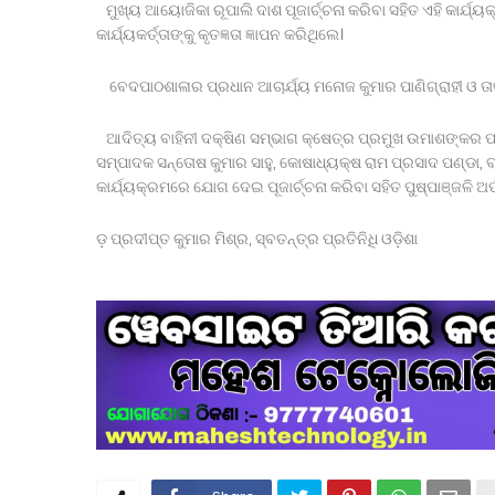
ମୁଖ୍ୟ ଆୟୋଜିକା ରୂପାଲି ଦାଶ ପୂଜାର୍ଚ୍ଚନା କରିବା ସହିତ ଏହି କାର୍
କାର୍ଯ୍ୟକର୍ତ୍ତାଙ୍କୁ କୃତଜ୍ଞତା ଜ୍ଞାପନ କରିଥିଲେ।
ବେଦପାଠଶାଳାର ପ୍ରଧାନ ଆଚାର୍ଯ୍ୟ ମନୋଜ କୁମାର ପାଣିଗ୍ରାହୀ ଓ ତାଙ
ଆଦିତ୍ୟ ବାହିନୀ ଦକ୍ଷିଣ ସମ୍ଭାଗ କ୍ଷେତ୍ର ପ୍ରମୁଖ ଉମାଶଙ୍କର ପାଣି,
ସମ୍ପାଦକ ସନ୍ତୋଷ କୁମାର ସାହୁ, କୋଷାଧ୍ୟକ୍ଷ ରାମ ପ୍ରସାଦ ପଣ୍ଡା, ବ
କାର୍ଯ୍ୟକ୍ରମରେ ଯୋଗ ଦେଇ ପୂଜାର୍ଚ୍ଚନା କରିବା ସହିତ ପୁଷ୍ପାଞ୍ଜଳି
ଡ଼ ପ୍ରଦୀପ୍ତ କୁମାର ମିଶ୍ର, ସ୍ବତନ୍ତ୍ର ପ୍ରତିନିଧି ଓଡ଼ିଶା