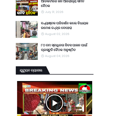
ଆଡକଟାରେ ଜନ ଆରୋଗ୍ୟ ସମିତି
ବୈଠକ
July 31, 2026
ବନ୍ୟାଞ୍ଚଳ ପରିଦର୍ଶନ କଲେ ବିଧାୟକ
ରମେଶ ଚନ୍ଦ୍ର ବେହେରା
August 02, 2026
୮୦ ତମ ସ୍ବାଧିନତା ଦିବସ ପାଳନ ପାଇଁ
ପ୍ରସ୍ତୁତି ବୈଠକ ଅନୁଷ୍ଠିତ
August 04, 2026
ୟୁଟ୍ୟୁବ ଚ୍ୟାନାଲ