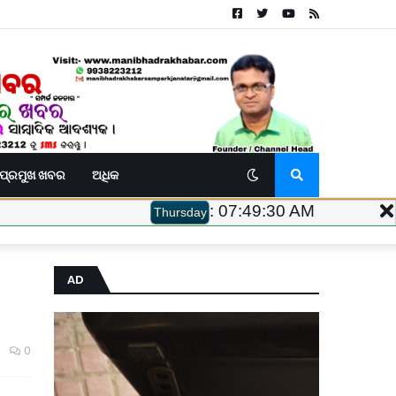
ପ୍ରମୁଖ ଖବର
ଅଧିକ
:
07:49:31 AM
Thursday
AD
0