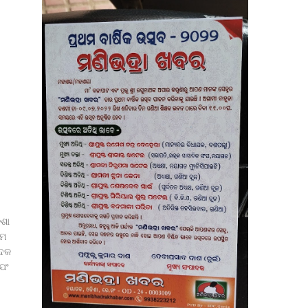
ିଶା
ମେ
ାଦକ
୍ଯଂ