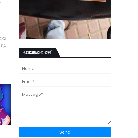
ତ
ଳା ,
ରମୁଖ
ଯୋଗାଯୋଗ ଫର୍ମ