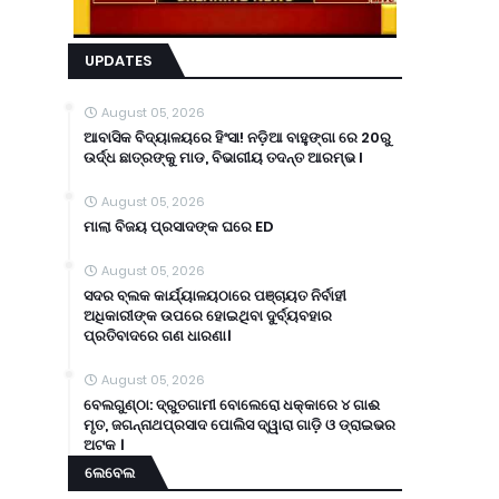
UPDATES
August 05, 2026
ଆବାସିକ ବିଦ୍ୟାଳୟରେ ହିଂସା! ନଡ଼ିଆ ବାହୁଙ୍ଗା ରେ 20ରୁ
ଉର୍ଦ୍ଧ ଛାତ୍ରଙ୍କୁ ମାଡ, ବିଭାଗୀୟ ତଦନ୍ତ ଆରମ୍ଭ l
August 05, 2026
ମାଲା ବିଜୟ ପ୍ରସାଦଙ୍କ ଘରେ ED
August 05, 2026
ସଦର ବ୍ଲକ କାର୍ଯ୍ୟାଳୟଠାରେ ପଞ୍ଚାୟତ ନିର୍ବାହୀ
ଅଧିକାରୀଙ୍କ ଉପରେ ହୋଇଥିବା ଦୁର୍ବ୍ୟବହାର
ପ୍ରତିବାଦରେ ଗଣ ଧାରଣା।
August 05, 2026
ବେଲଗୁଣ୍ଠା: ଦ୍ରୁତଗାମୀ ବୋଲେରୋ ଧକ୍କାରେ ୪ ଗାଈ
ମୃତ, ଜଗନ୍ନାଥପ୍ରସାଦ ପୋଲିସ ଦ୍ୱାରା ଗାଡ଼ି ଓ ଡ୍ରାଇଭର
ଅଟକ ।
ଲେବେଲ