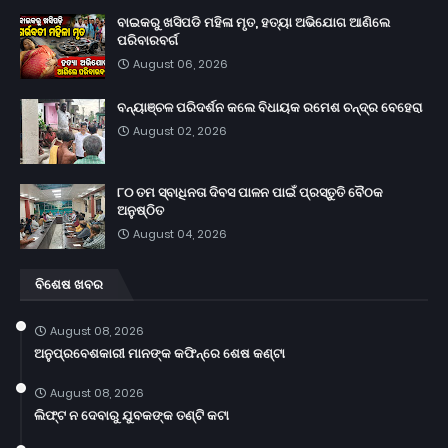
ବାଇକରୁ ଖସିପଡି ମହିଳା ମୃତ, ହତ୍ୟା ଅଭିଯୋଗ ଆଣିଲେ
ପରିବାରବର୍ଗ
August 06, 2026
ବନ୍ୟାଞ୍ଚଳ ପରିଦର୍ଶନ କଲେ ବିଧାୟକ ରମେଶ ଚନ୍ଦ୍ର ବେହେରା
August 02, 2026
୮୦ ତମ ସ୍ବାଧିନତା ଦିବସ ପାଳନ ପାଇଁ ପ୍ରସ୍ତୁତି ବୈଠକ
ଅନୁଷ୍ଠିତ
August 04, 2026
ବିଶେଷ ଖବର
August 08, 2026
ଅନୁପ୍ରବେଶକାରୀ ମାନଙ୍କ କଫିନ୍‌ରେ ଶେଷ କଣ୍ଟା
August 08, 2026
ଲିଫ୍ଟ ନ ଦେବାରୁ ଯୁବକଙ୍କ ତଣ୍ଟି କଟା