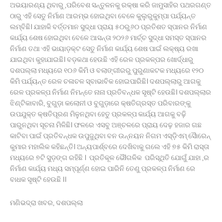
ଅଭୟାରଣ୍ୟ ଥିବାରୁ ,ପରିବେଶ ସନ୍ତୁଳନକୁ ରକ୍ଷା କରି ଜାମୁସାହିର ପଥରଗଣ୍ତ
ଠାରୁ ଏହି ସେତୁ ନିର୍ମାଣ ଆରମ୍ଭ ହୋଇଥିବା ବେଳେ କୁଲୁରୁକୁମ୍ପା ପର୍ଯ୍ୟନ୍ତ
ଲମ୍ବିଛି। ଯାହାକି ବର୍ତ୍ତମାନ ସୁଦ୍ଧା ପ୍ରାୟ ୫୦ରୁ୬୦ ପ୍ରତିଶତ ସ୍ପାନର ନିର୍ମାଣ
କାର୍ଯ୍ୟ ଶେଷ ହୋଇଥିବା ବେଳେ ଆସନ୍ତା ୨୦୨୬ ମାର୍ଚ୍ଚ ସୁଦ୍ଧା ସମସ୍ତ ସ୍ପାନର
ନିର୍ମାଣ ତଥା ଏହି ଭାୟାଡ଼କ୍ଟ ସେତୁ ନିର୍ମାଣ କାର୍ଯ୍ୟ ଶେଷ ପାଇଁ ଲକ୍ଷ୍ୟ ରଖା
ଯାଇଥିବା କୁହାଯାଇଛି। ବଡ଼କଥା ହେଉଛି ଏହି ରେଳ ପ୍ରକଳ୍ପର ଖୋର୍ଦ୍ଧାରୁ
ଦଶପଲ୍ଲା ମଧ୍ୟରେ ୧୦୬ କିମି ଓ ବଲାଙ୍ଗୀରରୁ ପୁରୁଣାକଟକ ମଧ୍ୟରେ ୧୨୦
କିମି ପର୍ଯ୍ୟନ୍ତ ରେଳ ଚଳାଚଳ ସ୍ବାଭାବିକ ହୋଇପାରିଛି। ଦଶପଲ୍ଲାରୁ ଆଗକୁ
ରେଳ ପ୍ରକଳ୍ପ ନିର୍ମାଣ ନିମନ୍ତେ ନାନା ପ୍ରତିବନ୍ଧକ ସୃଷ୍ଟି ହେଉଛି। ଦଶପଲ୍ଲାର
ଝିଣ୍ଟିକାବାରି, ବୁଗୁଡ଼ା କଲୋନୀ ଓ ବୁଗୁଡ଼ାରେ କ୍ଷତିଗ୍ରସ୍ତ ପରିବାରଙ୍କୁ
ଉପଯୁକ୍ତ କ୍ଷତିପୂରଣ ମିଳୁନଥିବା ହେତୁ ପ୍ରକଳ୍ପ କାର୍ଯ୍ୟ ଆଗକୁ ବଢ଼ି
ପାରୁନଥିବା ସୂଚନା ମିଳିଛି। ଫଳରେ ଏସବୁ ଅଞ୍ଚଳରେ ପ୍ରାୟ ଦେଢ଼ ହଜାର ଗଛ
କାଟିବା ପାଇଁ ପ୍ରତିବନ୍ଧକ ଉପୁଜୁଥିବା ବନ ଉନ୍ନୟନ ନିଗମ ଏସ୍‌ଡ଼ିଏମ୍ ସୈାରେନ୍
କୁମାର ମହାଲିକ କହିଛନ୍ତି। ଅନ୍ୟପାର୍ଶ୍ବରେ ଦେଖିବାକୁ ଗଲେ ଏହି ୭୫ କିମି ରାସ୍ତା
ମଧ୍ୟରେ ୭ଟି ସୁଡ଼ଙ୍ଗ ରହିଛି । ପ୍ରତିକୂଳ ଭୈlଗଳିକ ପରିସ୍ଥିତି ଯୋଗୁଁ ଯାହା ,ର
ନିର୍ମାଣ କାର୍ଯ୍ୟ ମଧ୍ୟ ସମ୍ପୂର୍ଣ୍ଣ ହୋଇ ପାରିନି ତେଣୁ ପ୍ରକଳ୍ପ ନିର୍ମାଣ ରେ
ବାଧକ ସୃଷ୍ଟି ହେଉଛି ।।
ମଣିଭଦ୍ରା ଖବର, ଦଶପଲ୍ଲା