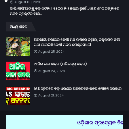
August 08, 2026
ବାଲି ମାଫିଆଙ୍କୁ ବଡ଼ ଝଟକା ! ୧୫୦୦ କି ୨ ହଜାର ନୁହେଁ...ଏବେ ୬୮୦ ଟଙ୍କାରେ
ମିଳିବ ଟ୍ରାକ୍ଟର ବାଲି..
ଅନ୍ୟ ଖବର
ଅବକାରୀ ବିଭାଗର ଦେଶୀ ମଦ ଉପରେ ଚଢ଼ାଉ, ଚକ୍ରଗଡ ନଦୀ
ପଠା ପାଲଟିଛି ଦେଶୀ ମଦର ପେଣ୍ଠସ୍ଥଳୀ
August 25, 2024
ଆଜିର ତାଜା ଖବର (ମଣିଭଦ୍ରା ଖବର)
August 23, 2024
IAS ସ୍ତରରେ ବଡ଼ ଧରଣର ଅଦଳବଦଳ କଲେ ମୋହନ ସରକାର
August 21, 2024
ଓଡ଼ିଶାର ପ୍ରତ୍ୟେକ ଜିଲ୍ଲା