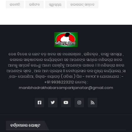
ରାଜନୀତି
ରାଶିଫଳ
ସ୍ୱାସ୍ଥ୍ୟ
ହାଇଲାଇଟ୍ ସମ୍ବାଦ
ଦେଶ ବିଦେଶ ର ଛୋଟ ବଡ଼ ଖବର ସହ ମନୋରଞ୍ଜନ , ରାଶିଚକ୍ର , ବାସ୍ତୁ ସମସ୍ୟା ,
କଳାକାର ସାକ୍ଷାତକାର କାର୍ଯ୍ୟକ୍ରମ ସହ ଆପଣଙ୍କ ସାଥ୍‌ରେ ମଣିଭଦ୍ରା ଖବର
ଆମକୁ ସମ୍ପର୍କ କରନ୍ତୁ ଆମେ ପହଞ୍ଚିବୁ ଆପଣଙ୍କ ପାଖରେ । ।। ମଣିଭଦ୍ରା ଖବର
ଆପଣଙ୍କ ସ୍ଵର , ଆଉ ଆମ ପ୍ରୟାସ ।। ଦେବୀପ୍ରସାଦ ଦାସ ମୁଖ୍ୟ କାର୍ଯ୍ୟାଳୟ ,ସା
,ପୋ- ପୋଗଣିଆ, ଜିଲ୍ଲା- ନୟାଗଡ଼ ( ଓଡିଶା ) ପିନ - ୭୫୨୦୮୫ ଯୋଗାଯୋଗ : -
+91 9938223212 ଇମେଲ୍ :
manibhadrakhabarsamparkjanatar@gmail.com
ବର୍ତ୍ତମାନର ପୋଷ୍ଟ