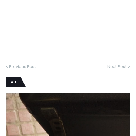
Previous Post
Next Post
AD