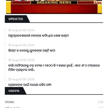
UPDATES
August 08, 2026
ଅନୁପ୍ରବେଶକାରୀ ମାନଙ୍କ କଫିନ୍‌ରେ ଶେଷ କଣ୍ଟା
August 08, 2026
ଲିଫ୍ଟ ନ ଦେବାରୁ ଯୁବକଙ୍କ ତଣ୍ଟି କଟା
August 08, 2026
ବାଲି ମାଫିଆଙ୍କୁ ବଡ଼ ଝଟକା ! ୧୫୦୦ କି ୨ ହଜାର ନୁହେଁ...ଏବେ ୬୮୦ ଟଙ୍କାରେ
ମିଳିବ ଟ୍ରାକ୍ଟର ବାଲି..
August 08, 2026
ଗ୍ରାହକଙ୍କ ପାଇଁ ମାଗଣା ରହିବ UPI
ଲେବେଲ
ଅପରାଧ
(35)