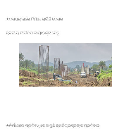
ବାଇକରୁ ଖସିପଡି ମହିଳା ମୃତ, ହତ୍ୟା ଅଭିଯୋଗ ଆଣିଲେ
ପରିବାରବର୍ଗ
ବାଲିଅନ୍ତା ସୌମ୍ୟମର୍ଡର;ଚାର୍ଜସିଟ୍ ଦାଖଲ
★ଦଶପଲ୍ଲାରେ ନିର୍ମାଣ ଚାଲିଛି ଦେଶର
ବିଦାହେବେ ଆଉ ୬ ବାଂଲାଦେଶୀ ।
ସଂଶୋଧିତ ପାଠ୍ୟପୁସ୍ତକ ତ୍ରୁଟି ନେଇ ସ୍ପଷ୍ଟୀକରଣ
ବିଜେପି କର୍ମୀଙ୍କୁ ହତ୍ୟା; ୨ଅଟକ ।
ଦ୍ବିତୀୟ ଦୀର୍ଘତମ ଭାୟାଡ଼କ୍ଟ ସେତୁ
ବାଂଲାଦେଶକୁ ଫେରିବି- ଶେଖ୍ ହାସିନା ।
ବିନା ଦୋଷରେ ଜେଲ୍‌ରେ ୨୨ ବର୍ଷ ।
ଯାନ ରାସ୍ତାକୁ ଆସିବା ସହଜ ହେବନାହିଁ ।
ଆବାସିକ ବିଦ୍ୟାଳୟରେ ହିଂସା! ନଡ଼ିଆ ବାହୁଙ୍ଗା ରେ 20ରୁ
ଉର୍ଦ୍ଧ ଛାତ୍ରଙ୍କୁ ମାଡ, ବିଭାଗୀୟ ତଦନ୍ତ ଆରମ୍ଭ l
ମାଲା ବିଜୟ ପ୍ରସାଦଙ୍କ ଘରେ ED
ସଦର ବ୍ଲକ କାର୍ଯ୍ୟାଳୟଠାରେ ପଞ୍ଚାୟତ ନିର୍ବାହୀ
ଅଧିକାରୀଙ୍କ ଉପରେ ହୋଇଥିବା ଦୁର୍ବ୍ୟବହାର
ପ୍ରତିବାଦରେ ଗଣ ଧାରଣା।
ଅନୁପ୍ରବେଶକାରୀ ମାନଙ୍କ କଫିନ୍‌ରେ ଶେଷ କଣ୍ଟା
★ନିର୍ମାଣରେ ପ୍ରତିବନ୍ଧକ ସାଜୁଛି କ୍ଷତିଗ୍ରସ୍ତଙ୍କ ପ୍ରତିବାଦ