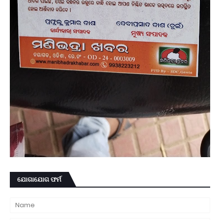
ଯୋଗାଯୋଗ ଫର୍ମ