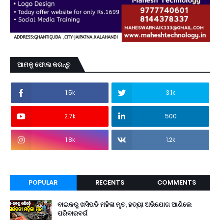
ଆମକୁ ଫୋଲ କରନ୍ତୁ
1.5k
3.1k
2.7k
500
1.8k
1.2k
POPULAR
RECENTS
COMMENTS
ବାଇକରୁ ଖସିପଡି ମହିଳା ମୃତ, ହତ୍ୟା ଅଭିଯୋଗ ଆଣିଲେ
ପରିବାରବର୍ଗ