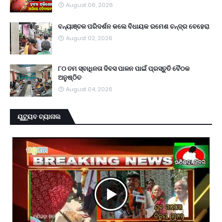
August 06, 2026
ବନ୍ୟାଞ୍ଚଳ ପରିଦର୍ଶନ କଲେ ବିଧାୟକ ରମେଶ ଚନ୍ଦ୍ର ବେହେରା
August 02, 2026
୮୦ ତମ ସ୍ବାଧିନତା ଦିବସ ପାଳନ ପାଇଁ ପ୍ରସ୍ତୁତି ବୈଠକ
ଅନୁଷ୍ଠିତ
August 04, 2026
ୟୁଟ୍ୟୁବ ଚ୍ୟାନାଲ