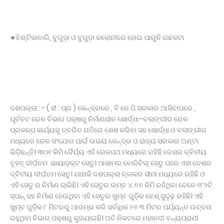
★ଝିଣ୍ଟିକାବାରି, ବୁଗୁଡ଼ା ଓ ବୁଗୁଡ଼ା କଲୋନୀରେ ହୋଇ ପାରୁନି ଗଛକଟା
ଦଶପଲ୍ଲା : - ( ହୀ : ପ୍ର ) କେନ୍ଦ୍ରରେ , ବି ଜେ ପି ସରକାର ଆସିବାପରେ ,
ପୂର୍ବତଟ ରେଳ ବିଭାଗ ପକ୍ଷରୁ ନିର୍ମାଣଧୀନ ଖୋର୍ଦ୍ଧା–ବଲାଙ୍ଗୀର ରେଳ
ପ୍ରକଳ୍ପ କାର୍ଯ୍ୟକୁ ତ୍ବରିତ ଗତିରେ ଶେଷ କରିବା ସହ ଖୋର୍ଦ୍ଧା ଓ ବଲାଙ୍ଗୀର
ମଧ୍ୟରେ ରେଳ ସଂଯୋଗ ପାଇଁ ଉଭୟ କେନ୍ଦ୍ର ଓ ରାଜ୍ୟ ସରକାର ଅଣ୍ଟା
ଭିଡ଼ିଛନ୍ତି। ୩୦୧ କିମି ଦୈର୍ଘ୍ୟ ଏହି ରେଳପଥ ମଧ୍ୟରେ ରହିଛି ଦେଶର ଦ୍ବିତୀୟ
ବୃହତ୍ ଦୀର୍ଘତମ ଭାୟାଡ଼କ୍ଟ ସେତୁ। ଆସାମର ବୋଜିବିଲ୍ ସେତୁ ପରେ ଏହା ଦେଶର
ଦ୍ବିତୀୟ ଦୀର୍ଘତମ ସେତୁ। ଯାହାକି ଦଶପଲ୍ଲା ବ୍ଲକର ସୀମା ମଧ୍ୟରେ ରହିଛି ଓ
ଏହି ସେତୁ ର ନିର୍ମାଣ ଚାଲିଛି। ଏହି ସେତୁର ଲମ୍ବ ୪.୭୭ କିମି ରହିଥିବା ବେଳେ ୧୮୨ଟି
ସ୍ପାନ୍ ସହ ନିର୍ମାଣ ହେଉଥିବା ଏହି ସେତୁର ଖୁମ୍ବ ଗୁଡ଼ିକ ବେଶ୍ ସୁଦୃଢ଼ ରହିଛି। ଏହି
ଖୁମ୍ବ ଗୁଡ଼ିକ ୮ ମିଟରରୁ ଆରମ୍ଭ କରି ସର୍ବାଧିକ ୨୬.୩ ମିଟର ପର୍ଯ୍ୟନ୍ତ ଉଚ୍ଚତା
ରହୁଥିବା ବିଭାଗ ପକ୍ଷରୁ କୁହାଯାଇଛି। ଅତି ନିକଟରେ ମହାନଦୀ ବନ୍ୟପ୍ରାଣୀ