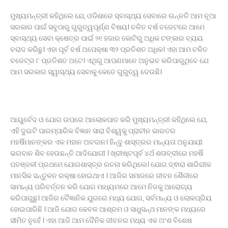
ମୁଖ୍ୟମନ୍ତ୍ରୀ କହିଥିଲେ ଯେ, ଓଡିଶାରେ ସ୍ବାସ୍ଥ୍ୟ ସେବାରେ ଉନ୍ନତି ଆମ ନୂଆ
ସରକାର ପାଇଁ ସବୁଠାରୁ ଗୁରୁତ୍ୱପୂର୍ଣ୍ଣ ବିଷୟ। ଚଳିତ ବର୍ଷ ବଜେଟରେ ଆମେ
ସ୍ବାସ୍ଥ୍ୟ ସେବା କ୍ଷେତ୍ର ପାଇଁ ୨୧ ହଜାର କୋଟିରୁ ଅଧିକ ଟଙ୍କାର ବ୍ୟୟ
ବରାଦ କରିଛୁ। ଏହା ପୂର୍ବ ବର୍ଷ ଅପେକ୍ଷା ୩୨ ପ୍ରତିଶତ ଅଧିକ। ଏହା ଆମ ଚଳିତ
ବଜେଟ୍‌ର ୮ ପ୍ରତିଶତ ଅଟେ। ଏଥିରୁ ଆପଣମାନେ ଅନୁଭବ କରିପାରୁଥିବେ ଯେ
ଆମ ସରକାର ସ୍ୱାସ୍ଥ୍ୟ ସେବାକୁ କେତେ ଗୁରୁତ୍ୱ ଦେଉଛି।
ଆୟୁର୍ବେଦ ଓ ଯୋଗ ଉପରେ ଆଲୋକପାତ କରି ମୁଖ୍ୟମନ୍ତ୍ରୀ କହିଥିଲେ ଯେ,
ଏହି ଦୁଇଟି ପାରମ୍ପାରିକ ବିଜ୍ଞାନ ସାରା ବିଶ୍ୱକୁ ପ୍ରାଚୀନ ଭାରତର
ମହର୍ଷିମାନଙ୍କର ଏକ ମହାନ ଅବଦାନ। ହିନ୍ଦୁ ଶାସ୍ତ୍ରର ମାନ୍ୟତା ଅନୁଯାୟୀ
ଭଗବାନ ଶିବ ହେଉଛନ୍ତି ଆଦିଯୋଗୀ । ଖ୍ରୀଷ୍ଟପୂର୍ବ ୪ର୍ଥ ଶତାବ୍ଦୀରେ ମହର୍ଷି
ପତଞ୍ଜଳୀ ପ୍ରଥମେ ଯୋଗଶାସ୍ତ୍ର ରଚନା କରିଥିଲେ। ଯୋଗ ଦ୍ଵାରା ଶାରିରୀକ
ମାନସିକ ସନ୍ତୁଳନ ରକ୍ଷା ହୋଇଥାଏ । ଆଜିର ସମାଜରେ ଜୀବନ ଶୈଳୀରେ
ସାମାନ୍ୟ ପରିବର୍ତ୍ତନ କରି ଯୋଗ ମାଧ୍ୟମରେ ଆମେ ନିଜକୁ ଆରୋଗ୍ୟ
କରିପାରୁଛୁ। ଆଜିର ବୈଜ୍ଞାନିକ ଯୁଗରେ ମଧ୍ୟ ଯୋଗ, ସର୍ବମାନ୍ୟ ଓ ଲୋକପ୍ରିୟ
ହୋଇପାରିଛି । ଆଜି ଯୋଗ କେବଳ ଆଶ୍ରମ ଓ ସାଧୁସନ୍ଥ ମାନଙ୍କ ମଧ୍ୟରେ
ସୀମିତ ନୁହେଁ । ଏହା ଆଜି ଆମ ଦୈନିକ ଜୀବନର ମଧ୍ୟ ଏକ ଅଂଶ ବିଶେଷ