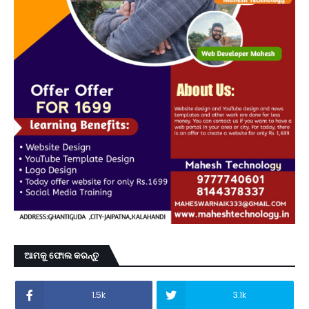
ଆମକୁ ଫୋଲ କରନ୍ତୁ
1.5k
3.1k