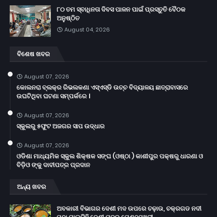
୮୦ ତମ ସ୍ବାଧିନତା ଦିବସ ପାଳନ ପାଇଁ ପ୍ରସ୍ତୁତି ବୈଠକ
ଅନୁଷ୍ଠିତ
August 04, 2026
ବିଶେଷ ଖବର
August 07, 2026
କୋଲନରା ବ୍ଲକ୍‌ର ରିଭଲକଣା ଏସ୍‌ଏସ୍‌ଡି ଉଚ୍ଚ ବିଦ୍ୟାଳୟ ଛାତ୍ରାବାସରେ
ଉଘଟିଥିବା ଘଟଣା ସମ୍ପର୍କରେ ।
August 07, 2026
ସ୍କୁଲରୁ ୫ଫୁଟ ଅଜଗର ସାପ ଉଦ୍ଧାର
August 07, 2026
ଓଡିଶା ମାଧ୍ୟମିକ ସ୍କୁଲ ଶିକ୍ଷକ ସଙ୍ଘ (ଓଷ୍ଠା ) କାଶୀପୁର ପକ୍ଷରୁ ଧାରଣା ଓ
ବିଡ଼ିଓ ଙ୍କୁ ଦାବୀପତ୍ର ପ୍ରଦାନ
ଅନ୍ୟ ଖବର
ଅବକାରୀ ବିଭାଗର ଦେଶୀ ମଦ ଉପରେ ଚଢ଼ାଉ, ଚକ୍ରଗଡ ନଦୀ