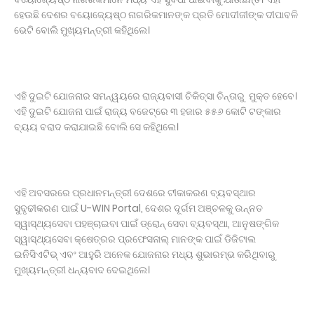
ହେଉଛି ଦେଶର ବୟୋଜ୍ୟେଷ୍ଠ ନାଗରିକମାନଙ୍କ ପ୍ରତି ମୋଦୀଜୀଙ୍କ ଦୀପାବଳି
ଭେଟି ବୋଲି ମୁଖ୍ୟମନ୍ତ୍ରୀ କହିଥିଲେ।
ଏହି ଦୁଇଟି ଯୋଜନାର ସମନ୍ୱୟରେ ରାଜ୍ୟବାସୀ ଚିକିତ୍ସା ଚିନ୍ତାରୁ ମୁକ୍ତ ହେବେ।
ଏହି ଦୁଇଟି ଯୋଜନା ପାଇଁ ରାଜ୍ୟ ବଜେଟ୍‌ରେ ୩ ହଜାର ୫୫୬ କୋଟି ଟଙ୍କାର
ବ୍ୟୟ ବରାଦ କରାଯାଇଛି ବୋଲି ସେ କହିଥିଲେ।
ଏହି ଅବସରରେ ପ୍ରଧାନମନ୍ତ୍ରୀ ଦେଶରେ ଟୀକାକରଣ ବ୍ୟବସ୍ଥାର
ସୁଦୃଢୀକରଣ ପାଇଁ U-WIN Portal, ଦେଶର ଦୂର୍ଗମ ଅଞ୍ଚଳକୁ ଉନ୍ନତ
ସ୍ୱାସ୍ଥ୍ୟସେବା ପହଞ୍ଚାଇବା ପାଇଁ ଡ୍ରୋନ୍ ସେବା ବ୍ୟବସ୍ଥା, ଆନୁଷଙ୍ଗିକ
ସ୍ୱାସ୍ଥ୍ୟସେବା କ୍ଷେତ୍ରର ପ୍ରଫେସନାଲ୍‌ ମାନଙ୍କ ପାଇଁ ଡିଜିଟାଲ
ଇନିସିଏଟିଭ୍ ଏବଂ ଆହୁରି ଅନେକ ଯୋଜନାର ମଧ୍ୟ ଶୁଭାରମ୍ଭ କରିଥିବାରୁ
ମୁଖ୍ୟମନ୍ତ୍ରୀ ଧନ୍ୟବାଦ ଦେଇଥିଲେ।