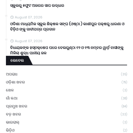
ସ୍କୁଲରୁ ୫ଫୁଟ ଅଜଗର ସାପ ଉଦ୍ଧାର
August 07, 2026
ଓଡିଶା ମାଧ୍ୟମିକ ସ୍କୁଲ ଶିକ୍ଷକ ସଙ୍ଘ (ଓଷ୍ଠା ) କାଶୀପୁର ପକ୍ଷରୁ ଧାରଣା ଓ
ବିଡ଼ିଓ ଙ୍କୁ ଦାବୀପତ୍ର ପ୍ରଦାନ
August 07, 2026
ବିଧାୟକଙ୍କ ହସ୍ତକ୍ଷେପ ପରେ ବେଲଗୁଣ୍ଠା ୧୨ ଓ ୧୩ ନମ୍ବର ୱାର୍ଡ଼ ବାସୀଙ୍କୁ
ମିଳିଲା ଶୁଦ୍ଧ ପାନୀୟ ଜଳ
ଲେବେଲ
ଅପରାଧ
(35)
ଓଡ଼ିଶା ଖବର
(79)
ଖେଳ
(3)
ଗାଁ କଥା
(38)
ପ୍ରମୁଖ ଖବର
(84)
ବଡ଼ ଖବର
(33)
ଭାଇରାଲ୍
(3)
ଭିଡ଼ିଓ
(2)