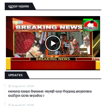
ୟୁଟ୍ୟୁବ ଚ୍ୟାନାଲ
UPDATES
August 07, 2026
କୋଲନରା ବ୍ଲକ୍‌ର ରିଭଲକଣା ଏସ୍‌ଏସ୍‌ଡି ଉଚ୍ଚ ବିଦ୍ୟାଳୟ ଛାତ୍ରାବାସରେ
ଉଘଟିଥିବା ଘଟଣା ସମ୍ପର୍କରେ ।
August 07, 2026