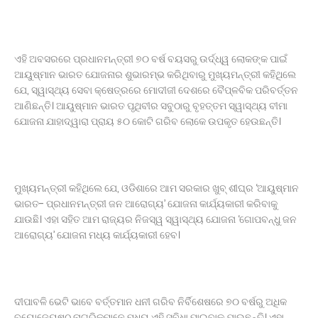
ଏହି ଅବସରରେ ପ୍ରଧାନମନ୍ତ୍ରୀ ୭୦ ବର୍ଷ ବୟସରୁ ଉର୍ଦ୍ଧ୍ୱ ଲୋକଙ୍କ ପାଇଁ
ଆୟୁଷ୍ମାନ ଭାରତ ଯୋଜନାର ଶୁଭାରମ୍ଭ କରିଥିବାରୁ ମୁଖ୍ୟମନ୍ତ୍ରୀ କହିଥିଲେ
ଯେ, ସ୍ୱାସ୍ଥ୍ୟ ସେବା କ୍ଷେତ୍ରରେ ମୋଦୀଜୀ ଦେଶରେ ବୈପ୍ଳବିକ ପରିବର୍ତ୍ତନ
ଆଣିଛନ୍ତି। ଆୟୁଷ୍ମାନ ଭାରତ ପୃଥିବୀର ସବୁଠାରୁ ବୃହତ୍ତମ ସ୍ୱାସ୍ଥ୍ୟ ବୀମା
ଯୋଜନା ଯାହାଦ୍ୱାରା ପ୍ରାୟ ୫୦ କୋଟି ଗରିବ ଲୋକେ ଉପକୃତ ହେଉଛନ୍ତି।
ମୁଖ୍ୟମନ୍ତ୍ରୀ କହିଥିଲେ ଯେ, ଓଡିଶାରେ ଆମ ସରକାର ଖୁବ୍‌ ଶୀଘ୍ର ‘ଆୟୁଷ୍ମାନ
ଭାରତ- ପ୍ରଧାନମନ୍ତ୍ରୀ ଜନ ଆରୋଗ୍ୟ’ ଯୋଜନା କାର୍ଯ୍ୟକାରୀ କରିବାକୁ
ଯାଉଛି। ଏହା ସହିତ ଆମ ରାଜ୍ୟର ନିଜସ୍ୱ ସ୍ୱାସ୍ଥ୍ୟ ଯୋଜନା ‘ଗୋପବନ୍ଧୁ ଜନ
ଆରୋଗ୍ୟ’ ଯୋଜନା ମଧ୍ୟ କାର୍ଯ୍ୟକାରୀ ହେବ।
ଦୀପାବଳି ଭେଟି ଭାବେ ବର୍ତ୍ତମାନ ଧନୀ ଗରିବ ନିର୍ବିଶେଷରେ ୭୦ ବର୍ଷରୁ ଅଧିକ
ବୟୋଜ୍ୟେଷ୍ଠ ନାଗରିକମାନେ ମଧ୍ୟ ଏହି ସୁବିଧା ପାଇବାକୁ ଯାଉଛନ୍ତି। ଏହା