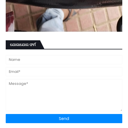
ଯୋଗାଯୋଗ ଫର୍ମ