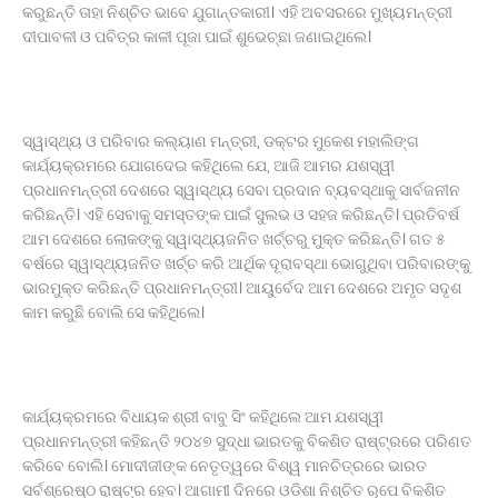
କରୁଛନ୍ତି ତାହା ନିଶ୍ଚିତ ଭାବେ ଯୁଗାନ୍ତକାରୀ। ଏହି ଅବସରରେ ମୁଖ୍ୟମନ୍ତ୍ରୀ
ଦୀପାବଳୀ ଓ ପବିତ୍ର କାଳୀ ପୂଜା ପାଇଁ ଶୁଭେଚ୍ଛା ଜଣାଇଥିଲେ।
ସ୍ୱାସ୍ଥ୍ୟ ଓ ପରିବାର କଲ୍ୟାଣ ମନ୍ତ୍ରୀ, ଡକ୍ଟର ମୁକେଶ ମହାଲିଙ୍ଗ
କାର୍ଯ୍ୟକ୍ରମରେ ଯୋଗଦେଇ କହିଥିଲେ ଯେ, ଆଜି ଆମର ଯଶସ୍ୱୀ
ପ୍ରଧାନମନ୍ତ୍ରୀ ଦେଶରେ ସ୍ୱାସ୍ଥ୍ୟ ସେବା ପ୍ରଦାନ ବ୍ୟବସ୍ଥାକୁ ସାର୍ବଜନୀନ
କରିଛନ୍ତି। ଏହି ସେବାକୁ ସମସ୍ତଙ୍କ ପାଇଁ ସୁଲଭ ଓ ସହଜ କରିଛନ୍ତି। ପ୍ରତିବର୍ଷ
ଆମ ଦେଶରେ ଲୋକଙ୍କୁ ସ୍ୱାସ୍ଥ୍ୟଜନିତ ଖର୍ଚ୍ଚରୁ ମୁକ୍ତ କରିଛନ୍ତି। ଗତ ୫
ବର୍ଷରେ ସ୍ୱାସ୍ଥ୍ୟଜନିତ ଖର୍ଚ୍ଚ କରି ଆର୍ଥିକ ଦୂରାବସ୍ଥା ଭୋଗୁଥିବା ପରିବାରଙ୍କୁ
ଭାରମୁକ୍ତ କରିଛନ୍ତି ପ୍ରଧାନମନ୍ତ୍ରୀ। ଆୟୁର୍ବେଦ ଆମ ଦେଶରେ ଅମୃତ ସଦୃଶ
କାମ କରୁଛି ବୋଲି ସେ କହିଥିଲେ।
କାର୍ଯ୍ୟକ୍ରମରେ ବିଧାୟକ ଶ୍ରୀ ବାବୁ ସିଂ କହିଥିଲେ ଆମ ଯଶସ୍ୱୀ
ପ୍ରଧାନମନ୍ତ୍ରୀ କହିଛନ୍ତି ୨୦୪୭ ସୁଦ୍ଧା ଭାରତକୁ ବିକଶିତ ରାଷ୍ଟ୍ରରେ ପରିଣତ
କରିବେ ବୋଲି। ମୋଦୀଜୀଙ୍କ ନେତୃତ୍ୱରେ ବିଶ୍ୱ ମାନଚିତ୍ରରେ ଭାରତ
ସର୍ବଶ୍ରେଷ୍ଠ ରାଷ୍ଟ୍ର ହେବ। ଆଗାମୀ ଦିନରେ ଓଡିଶା ନିଶ୍ଚିତ ରୂପେ ବିକଶିତ