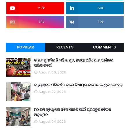
2.7k
500
1.8k
1.2k
POPULAR
RECENTS
COMMENTS
ବାଇକରୁ ଖସିପଡି ମହିଳା ମୃତ, ହତ୍ୟା ଅଭିଯୋଗ ଆଣିଲେ
ପରିବାରବର୍ଗ
August 06, 2026
ବନ୍ୟାଞ୍ଚଳ ପରିଦର୍ଶନ କଲେ ବିଧାୟକ ରମେଶ ଚନ୍ଦ୍ର ବେହେରା
August 02, 2026
୮୦ ତମ ସ୍ବାଧିନତା ଦିବସ ପାଳନ ପାଇଁ ପ୍ରସ୍ତୁତି ବୈଠକ
ଅନୁଷ୍ଠିତ
August 04, 2026