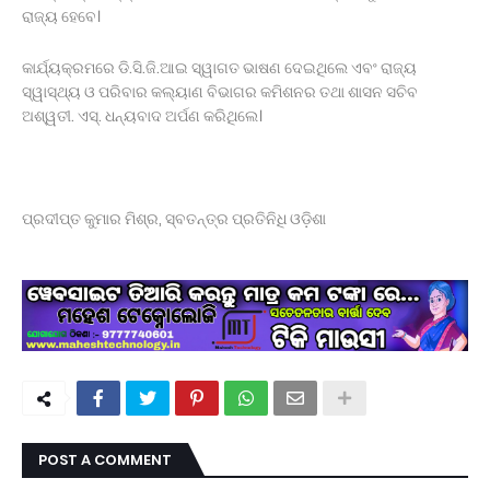
ରାଜ୍ୟ ହେବେ।
କାର୍ଯ୍ୟକ୍ରମରେ ଡି.ସି.ଜି.ଆଇ ସ୍ୱାଗତ ଭାଷଣ ଦେଇଥିଲେ ଏବଂ ରାଜ୍ୟ
ସ୍ୱାସ୍ଥ୍ୟ ଓ ପରିବାର କଲ୍ୟାଣ ବିଭାଗର କମିଶନର ତଥା ଶାସନ ସଚିବ
ଅଶ୍ୱତୀ. ଏସ୍. ଧନ୍ୟବାଦ ଅର୍ପଣ କରିଥିଲେ।
ପ୍ରଦୀପ୍ତ କୁମାର ମିଶ୍ର, ସ୍ବତନ୍ତ୍ର ପ୍ରତିନିଧି ଓଡ଼ିଶା
POST A COMMENT