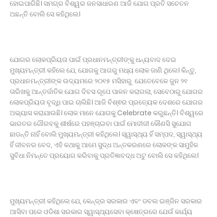
ହୋଇପାରିଛି। ସମଗ୍ର ବିଶ୍ୱର ଜନସାଧାରଣ ଆଜି ଯୋଗ ପ୍ରତି ସଚେତନ
ଅଛନ୍ତି ବୋଲି ସେ କହିଥିଲେ।
ଯୋଗର ଲୋକପ୍ରିୟତା ପାଇଁ ପ୍ରଧାନମନ୍ତ୍ରୀଙ୍କୁ ଧନ୍ୟବାଦ ଦେଇ
ମୁଖ୍ୟମନ୍ତ୍ରୀ କହିଲେ ଯେ, ଯୋଗକୁ ଆଗରୁ ମଧ୍ୟ ଲୋକ ଜାଣି ଥିଲେ। କିନ୍ତୁ,
ପ୍ରଧାନମନ୍ତ୍ରୀଙ୍କ ଉଦ୍ୟମରେ ୨୦୧୫ ମସିହାରୁ ଯେତେବେଳେ ଜୁନ ୨୧
ତାରିଖକୁ ଆନ୍ତର୍ଜାତିକ ଯୋଗ ଦିବସ ରୂପେ ପାଳନ କରାଗଲା, ସେବେଠାରୁ ଯୋଗର
ଲୋକପ୍ରିୟତା ବୃଦ୍ଧି ପାଇ ଚାଲିଛି। ଆଜି ବିଶ୍ଵର ପ୍ରତ୍ୟେକ ଦେଶରେ ଯୋଗର
ଅଭ୍ୟାସ କରାଯାଉଛି। ଲୋକ ମାନେ ଯୋଗକୁ Celebrate କରୁଛନ୍ତି। ବିଶ୍ୱରେ
ଭାରତର ଗୌରବକୁ ଶୀର୍ଷରେ ପହଞ୍ଚାଇବା ପାଇଁ ମୋଦୀଜୀ କୌଣସି ସୁଯୋଗ
ଛାଡନ୍ତି ନାହିଁ ବୋଲି ମୁଖ୍ୟମନ୍ତ୍ରୀ କହିଥିଲେ। ସ୍ୱାସ୍ଥ୍ୟ ହିଁ ସମ୍ପଦ, ସ୍ୱାସ୍ଥ୍ୟ
ହିଁ ଜୀବନର ବେଦ, ଏହି କଥାକୁ ଆମେ ସୁଦ୍ଧ ଅନ୍ତକରଣରେ ଲୋକଙ୍କ ସାମୁହିକ
ସୁବିଧା ନିମନ୍ତେ ପ୍ରୟୋଗ କରିବାକୁ ପ୍ରତିଜ୍ଞାବଦ୍ଧ ଅଟୁ ବୋଲି ସେ କହିଥିଲେ।
ମୁଖ୍ୟମନ୍ତ୍ରୀ କହିଥିଲେ ଯେ, କେନ୍ଦ୍ର ସରକାର ଏବଂ ଡବଲ ଇଞ୍ଜିନ ସରକାର
ଆସିବା ପରେ ଓଡିଶା ସରକାର ସ୍ୱାସ୍ଥ୍ୟସେବା କ୍ଷେତ୍ରରେ ଯେଉଁ କାର୍ଯ୍ୟ