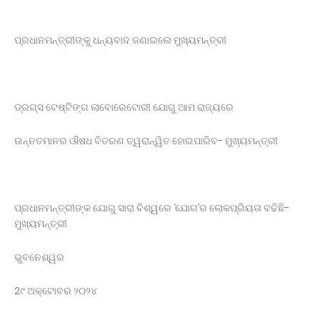
ପ୍ରଧାନମନ୍ତ୍ରୀଙ୍କୁ ଧନ୍ୟବାଦ ଜଣାଇଲେ ମୁଖ୍ୟମନ୍ତ୍ରୀ
ଡ୍ରଗ୍‌ସ ଟେଷ୍ଟିଙ୍ଗ ଲାବୋରେଟୋରୀ ଯୋଗୁ ଆମ ରାଜ୍ୟରେ
ଉନ୍ନତମାନର ଔଷଧ ବିତରଣ ତ୍ୱରାନ୍ୱିତ ହୋଇପାରିବ- ମୁଖ୍ୟମନ୍ତ୍ରୀ
ପ୍ରଧାନମନ୍ତ୍ରୀଙ୍କ ଯୋଗୁ ସାରା ବିଶ୍ୱରେ ‘ଯୋଗ’ର ଲୋକପ୍ରିୟତା ବଢିଛି-
ମୁଖ୍ୟମନ୍ତ୍ରୀ
ଭୁବନେଶ୍ୱର
2୯ ଅକ୍ଟୋବର ୨୦୨୪