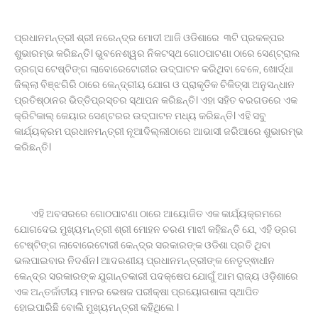
ପ୍ରଧାନମନ୍ତ୍ରୀ ଶ୍ରୀ ନରେନ୍ଦ୍ର ମୋଦୀ ଆଜି ଓଡିଶାରେ ୩ଟି ପ୍ରକଳ୍ପର
ଶୁଭାରମ୍ଭ କରିଛନ୍ତି। ଭୁବନେଶ୍ୱର ନିକଟସ୍ଥ ଗୋଠପାଟଣା ଠାରେ ସେଣ୍ଟ୍ରାଲ
ଡ୍ରଗ୍‌ସ ଟେଷ୍ଟିଙ୍ଗ ଲାବୋରେଟୋରୀର ଉଦ୍‌ଘାଟନ କରିଥିବା ବେଳେ, ଖୋର୍ଦ୍ଧା
ଜିଲ୍ଲା ବିଞ୍ଝଗିରି ଠାରେ କେନ୍ଦ୍ରୀୟ ଯୋଗ ଓ ପ୍ରାକୃତିକ ଚିକିତ୍ସା ଅନୁସନ୍ଧାନ
ପ୍ରତିଷ୍ଠାନର ଭିତ୍ତିପ୍ରସ୍ତର ସ୍ଥାପନ କରିଛନ୍ତି। ଏହା ସହିତ ବରଗଡରେ ଏକ
କ୍ରିଟିକାଲ୍‌ କେୟାର ସେଣ୍ଟରର ଉଦ୍‌ଘାଟନ ମଧ୍ୟ କରିଛନ୍ତି। ଏହି ସବୁ
କାର୍ଯ୍ୟକ୍ରମ ପ୍ରଧାନମନ୍ତ୍ରୀ ନୂଆଦିଲ୍ଲୀଠାରେ ଆଭାସୀ ଜରିଆରେ ଶୁଭାରମ୍ଭ
କରିଛନ୍ତି।
ଏହି ଅବସରରେ ଗୋଠପାଟଣା ଠାରେ ଆୟୋଜିତ ଏକ କାର୍ଯ୍ୟକ୍ରମରେ
ଯୋଗଦେଇ ମୁଖ୍ୟମନ୍ତ୍ରୀ ଶ୍ରୀ ମୋହନ ଚରଣ ମାଝୀ କହିଛନ୍ତି ଯେ, ଏହି ଡ୍ରଗ
ଟେଷ୍ଟିଙ୍ଗ ଲାବୋରେଟୋରୀ କେନ୍ଦ୍ର ସରକାରଙ୍କ ଓଡିଶା ପ୍ରତି ଥିବା
ଭଲପାଇବାର ନିଦର୍ଶନ। ଆଦରଣୀୟ ପ୍ରଧାନମନ୍ତ୍ରୀଙ୍କ ନେତୃତ୍ଵାଧୀନ
କେନ୍ଦ୍ର ସରକାରଙ୍କ ଯୁଗାନ୍ତକାରୀ ପଦକ୍ଷେପ ଯୋଗୁଁ ଆମ ରାଜ୍ୟ ଓଡ଼ିଶାରେ
ଏକ ଅନ୍ତର୍ଜାତୀୟ ମାନର ଭେଷଜ ପରୀକ୍ଷା ପ୍ରୟୋଗଶାଳା ସ୍ଥାପିତ
ହୋଇପାରିଛି ବୋଲି ମୁଖ୍ୟମନ୍ତ୍ରୀ କହିଥିଲେ ।