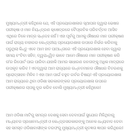
ମୁଖ୍ୟମନ୍ତ୍ରୀ କହିଥିଲେ ଯେ, ଏହି ପ୍ରୟୋଗଶାଳାର ସ୍ଥାପନା ଦ୍ୱାରା ଭେଷଜ
ପରୀକ୍ଷା ଓ ମାନ ନିୟନ୍ତ୍ରଣ କ୍ଷେତ୍ରରେ ବୈପ୍ଲବିକ ପରିବର୍ତ୍ତନ ଆସିବ
ଏଥିରେ ତିଳେ ମାତ୍ର ସନ୍ଦେହ ନାହିଁ । ଏହା ପୂର୍ବରୁ ଆମକୁ ଔଷଧର ମାନ ପରୀକ୍ଷଣ
ପାଇଁ ରାଜ୍ୟ ବାହାରର କେନ୍ଦ୍ରୀୟ ପ୍ରୟୋଗଶାଳା ଉପରେ ନିର୍ଭର କରିବାକୁ
ପଡୁଥିଲା କିନ୍ତୁ ଏବେ ଆମ ହାତ ପାଆନ୍ତାରେ ଏହି ପ୍ରୟୋଗଶାଳା ହେବା ଦ୍ୱାରା
ସମୟ ବଂଚିବା ସହିତ, ତ୍ୱରାନ୍ୱିତ ଭାବେ ଆମେ ଔଷଧର ମାନ ପରୀକ୍ଷଣ କରି
ତା’ର ରିପୋର୍ଟ ପାଇ ପାରିବା ଯାହାକି ଆମର ସାଧାରଣ ଜନତାଙ୍କୁ ଅଧିକ ମାତ୍ରାରେ
ଉପକୃତ କରିବ । ଏତଦ୍ୱାରା ଆମ ରାଜ୍ୟରେ ଉନ୍ନତମାନର ଔଷଧର ବିତରଣକୁ
ପ୍ରୋତ୍ସାହନ ମିଳିବ । ଏହା ଆମ ପାଇଁ ବହୁତ ଗର୍ବର ବିଷୟ। ଏହି ପ୍ରୟୋଗଶାଳା
ଆମ ରାଜ୍ୟରେ ଥିବା ଓଡିଶା ସରକାରଙ୍କର ପ୍ରୟୋଗଶାଳା ଉପରେ
ପରୀକ୍ଷଣର ଚାପକୁ ଦୂର କରିବ ବୋଲି ମୁଖ୍ୟମନ୍ତ୍ରୀ କହିଥିଲେ।
ଆମ ଓଡିଶା ମାଟିରୁ ସମଗ୍ର ଦେଶକୁ ସେବା ଦେବାପାଇଁ ସୁଯୋଗ ମିଳିଥିବାରୁ
ମାନ୍ୟବର ପ୍ରଧାନମନ୍ତ୍ରୀ ଓ କେନ୍ଦ୍ରସରକାରଙ୍କୁ ଅନେକ ଧନ୍ୟବାଦ ଦେବା
ସହ ସମସ୍ତ ଓଡିଶାବାସୀଙ୍କ ତରଫରୁ ମୁଖ୍ୟମନ୍ତ୍ରୀ କୃତଜ୍ଞତା ଜ୍ଞାପନ କରିଥିଲେ।