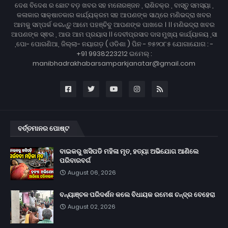
ଦେଶ ବିଦେଶ ର ଛୋଟ ବଡ଼ ଖବର ସହ ମନୋରଞ୍ଜନ , ରାଶିଚକ୍ର , ବାସ୍ତୁ ସମସ୍ୟା ,
କଳାକାର ସାକ୍ଷାତକାର କାର୍ଯ୍ୟକ୍ରମ ସହ ଆପଣଙ୍କ ସାଥ୍‌ରେ ମଣିଭଦ୍ରା ଖବର
ଆମକୁ ସମ୍ପର୍କ କରନ୍ତୁ ଆମେ ପହଞ୍ଚିବୁ ଆପଣଙ୍କ ପାଖରେ । ।। ମଣିଭଦ୍ରା ଖବର
ଆପଣଙ୍କ ସ୍ଵର , ଆଉ ଆମ ପ୍ରୟାସ ।। ଦେବୀପ୍ରସାଦ ଦାସ ମୁଖ୍ୟ କାର୍ଯ୍ୟାଳୟ ,ସା
,ପୋ- ପୋଗଣିଆ, ଜିଲ୍ଲା- ନୟାଗଡ଼ ( ଓଡିଶା ) ପିନ - ୭୫୨୦୮୫ ଯୋଗାଯୋଗ : -
+91 9938223212 ଇମେଲ୍ :
manibhadrakhabarsamparkjanatar@gmail.com
ବର୍ତ୍ତମାନର ପୋଷ୍ଟ
ବାଇକରୁ ଖସିପଡି ମହିଳା ମୃତ, ହତ୍ୟା ଅଭିଯୋଗ ଆଣିଲେ
ପରିବାରବର୍ଗ
August 06, 2026
ବନ୍ୟାଞ୍ଚଳ ପରିଦର୍ଶନ କଲେ ବିଧାୟକ ରମେଶ ଚନ୍ଦ୍ର ବେହେରା
August 02, 2026