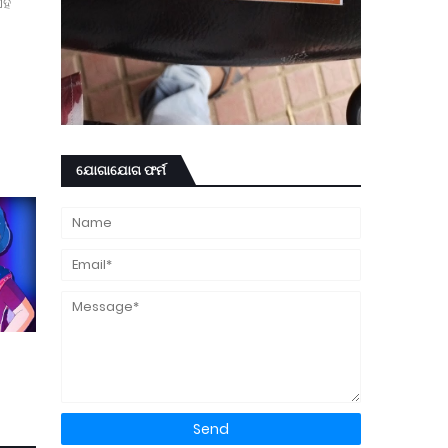
ହି
ଯୋଗାଯୋଗ ଫର୍ମ