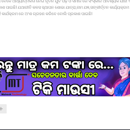
ବେଳେ ଆଧ୍ୟାତ୍ମିକତା ନେଇ ନୂତନ ଯୁବ ପିଢ଼ି ଓ ସମାଜ ରେ ସଂସ୍କାର ଆବଶ୍ୟକ ଯାହା ଏ
 ପାଇଛି। ଯଥାରୀତି କଳସ ସ୍ଥାପନ ଶୋଭା ଯାତ୍ରା,ନାମ ଯଜ୍ଞ,ସଙ୍କୀର୍ତ୍ତନ କାର୍ଯ୍ୟକ୍ରମ
ି କାର୍ଯକ୍ରମ ରେ ଅଂଶ ଗ୍ରହଣ କରିବେ ବୋଲି ପ୍ରକାଶ ପାଇଛି।