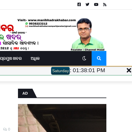
ପ୍ରମୁଖ ଖବର
ଅଧିକ
:
01:38:02 PM
Saturday
AD
0