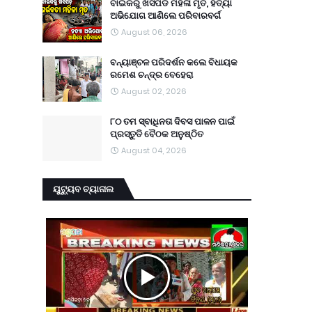
ବାଇକରୁ ଖସିପଡି ମହିଳା ମୃତ, ହତ୍ୟା
ଅଭିଯୋଗ ଆଣିଲେ ପରିବାରବର୍ଗ
August 06, 2026
ବନ୍ୟାଞ୍ଚଳ ପରିଦର୍ଶନ କଲେ ବିଧାୟକ
ରମେଶ ଚନ୍ଦ୍ର ବେହେରା
August 02, 2026
୮୦ ତମ ସ୍ବାଧିନତା ଦିବସ ପାଳନ ପାଇଁ
ପ୍ରସ୍ତୁତି ବୈଠକ ଅନୁଷ୍ଠିତ
August 04, 2026
ୟୁଟ୍ୟୁବ ଚ୍ୟାନାଲ