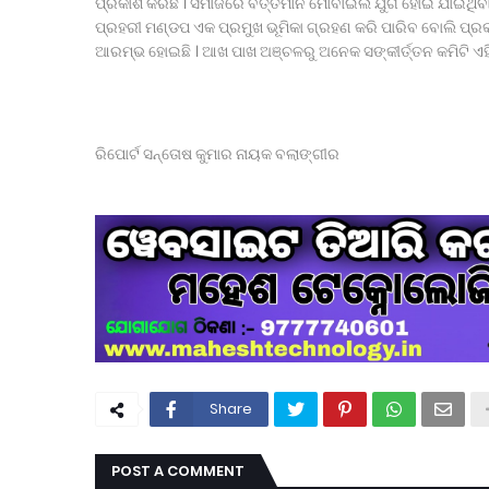
ପ୍ରକାଶ କରିଛି । ସମାଜରେ ବର୍ତ୍ତମାନ ମୋବାଇଲ ଯୁଗ ହୋଇ ଯାଇଥିବା 
ପ୍ରହରୀ ମଣ୍ଡପ ଏକ ପ୍ରମୁଖ ଭୂମିକା ଗ୍ରହଣ କରି ପାରିବ ବୋଲି ପ୍ରକାଶ
ଆରମ୍ଭ ହୋଇଛି । ଆଖ ପାଖ ଅଞ୍ଚଳରୁ ଅନେକ ସଙ୍କୀର୍ତ୍ତନ କମିଟି ଏହ
ରିପୋର୍ଟ ସନ୍ତୋଷ କୁମାର ନାୟକ ବଲାଙ୍ଗୀର
Share
POST A COMMENT