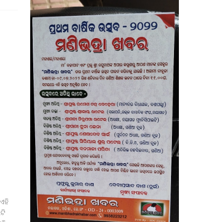
ା
ଏହି
ଟି