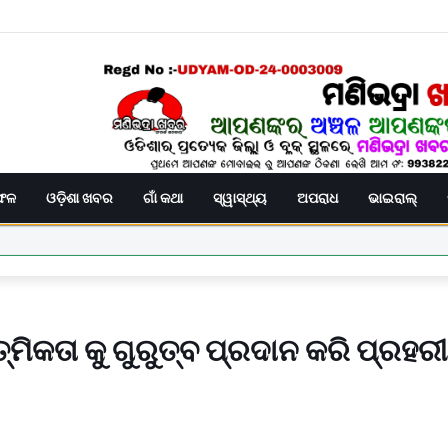
ିଫଳ
ଓଡ଼ିଶା ଖବର
ଗାଁ କଥା
ସ୍ୱାସ୍ଥ୍ୟ
ଅପରାଧ
ଭାଇରାଲ୍
ରୁ ଧାରଣା ଓ ବିଡ଼ିଓ ଙ୍କୁ ଦାବୀପତ୍ର ପ୍ରଦାନ
଼ ବାସୀଙ୍କୁ ମିଳିଲା ଶୁଦ୍ଧ ପାନୀୟ ଜଳ
ବର୍ଗ
ମିକତା କୁ ଗୁରୁତ୍ବ ପ୍ରଦାନ କରି ପ୍ରହରୀ