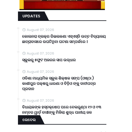
UPDATES
August 07, 2026
କୋଲନରା ବ୍ଲକ୍‌ର ରିଭଲକଣା ଏସ୍‌ଏସ୍‌ଡି ଉଚ୍ଚ ବିଦ୍ୟାଳୟ
ଛାତ୍ରାବାସରେ ଉଘଟିଥିବା ଘଟଣା ସମ୍ପର୍କରେ ।
August 07, 2026
ସ୍କୁଲରୁ ୫ଫୁଟ ଅଜଗର ସାପ ଉଦ୍ଧାର
August 07, 2026
ଓଡିଶା ମାଧ୍ୟମିକ ସ୍କୁଲ ଶିକ୍ଷକ ସଙ୍ଘ (ଓଷ୍ଠା )
କାଶୀପୁର ପକ୍ଷରୁ ଧାରଣା ଓ ବିଡ଼ିଓ ଙ୍କୁ ଦାବୀପତ୍ର
ପ୍ରଦାନ
August 07, 2026
ବିଧାୟକଙ୍କ ହସ୍ତକ୍ଷେପ ପରେ ବେଲଗୁଣ୍ଠା ୧୨ ଓ ୧୩
ନମ୍ବର ୱାର୍ଡ଼ ବାସୀଙ୍କୁ ମିଳିଲା ଶୁଦ୍ଧ ପାନୀୟ ଜଳ
ଲେବେଲ