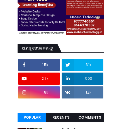
ଆମକୁ ଫୋଲ କରନ୍ତୁ
1.5k
3.1k
2.7k
500
1.8k
1.2k
POPULAR
RECENTS
COMMENTS