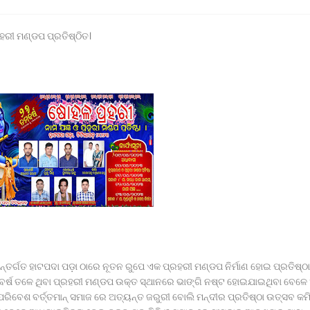
 ଛାତ୍ରଙ୍କୁ ମାଡ, ବିଭାଗୀୟ ତଦନ୍ତ ଆରମ୍ଭ l
ହରୀ ମଣ୍ଡପ ପ୍ରତିଷ୍ଠିତ।
 ଉପରେ ହୋଇଥିବା ଦୁର୍ବ୍ୟବହାର ପ୍ରତିବାଦରେ ଗଣ ଧାରଣା।
ନାଥପ୍ରସାଦ ପୋଲିସ ଦ୍ୱାରା ଗାଡ଼ି ଓ ଡ୍ରାଇଭର ଅଟକ ।
ସାର ବୋଝେଇ ଟ୍ରକ ଜବତ।
୍ୟାୟ ପାଇଁ ଉଚ୍ଚ ନ୍ୟାୟାଳୟଙ୍କ ଦ୍ବାରସ୍ଥ
 ଉପହାର ପ୍ରଦାନ କଲେ ରାଜ୍ୟପାଳ*
ାବାସରେ ଉଘଟିଥିବା ଘଟଣା ସମ୍ପର୍କରେ ।
ର୍ଗତ ହାଟପଦା ପଡ଼ା ଠାରେ ନୂତନ ରୁପେ ଏକ ପ୍ରହରୀ ମଣ୍ଡପ ନିର୍ମାଣ ହୋଇ ପ୍ରତିଷ୍ଠ
୍ଘ ବର୍ଷ ତଳେ ଥିବା ପ୍ରହରୀ ମଣ୍ଡପ ଉକ୍ତ ସ୍ଥାନରେ ଭାଙ୍ଗି ନଷ୍ଟ ହୋଇଯାଇଥିବା ବେଳେ 
ରିବେଶ ବର୍ତ୍ତମାନ୍ ସମାଜ ରେ ଅତ୍ୟନ୍ତ ଜରୁରୀ ବୋଲି ମନ୍ଦୀର ପ୍ରତିଷ୍ଠା ଉତ୍ସବ କମି