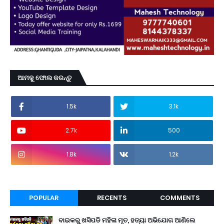
ଆମକୁ ଫୋଲ କରନ୍ତୁ
1.5k
3.1k
2.7k
500
1.8k
1.2k
POPULAR
RECENTS
COMMENTS
ବାଇକରୁ ଖସିପଡି ମହିଳା ମୃତ, ହତ୍ୟା ଅଭିଯୋଗ ଆଣିଲେ