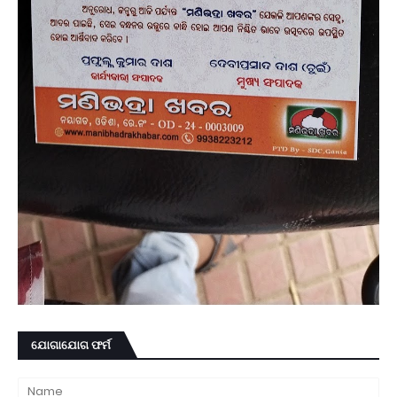
ଯୋଗାଯୋଗ ଫର୍ମ