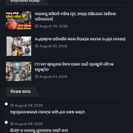
ବର୍ତ୍ତମାନର ପୋଷ୍ଟ
ବାଇକରୁ ଖସିପଡି ମହିଳା ମୃତ, ହତ୍ୟା ଅଭିଯୋଗ ଆଣିଲେ
ପରିବାରବର୍ଗ
August 06, 2026
ବନ୍ୟାଞ୍ଚଳ ପରିଦର୍ଶନ କଲେ ବିଧାୟକ ରମେଶ ଚନ୍ଦ୍ର ବେହେରା
August 02, 2026
୮୦ ତମ ସ୍ବାଧିନତା ଦିବସ ପାଳନ ପାଇଁ ପ୍ରସ୍ତୁତି ବୈଠକ
ଅନୁଷ୍ଠିତ
August 04, 2026
ବିଶେଷ ଖବର
August 08, 2026
ଅନୁପ୍ରବେଶକାରୀ ମାନଙ୍କ କଫିନ୍‌ରେ ଶେଷ କଣ୍ଟା
August 08, 2026
ଲିଫ୍ଟ ନ ଦେବାରୁ ଯୁବକଙ୍କ ତଣ୍ଟି କଟା