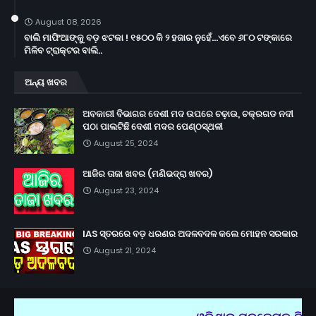
August 08, 2026
ବାଲି ମାଫିଆଙ୍କୁ ବଡ଼ ଝଟକା ! ୧୫୦୦ କି ୨ ହଜାର ନୁହେଁ...ଏବେ ୬୮୦ ଟଙ୍କାରେ
ମିଳିବ ଟ୍ରାକ୍ଟର ବାଲି..
ଅନ୍ୟ ଖବର
ଅବକାରୀ ବିଭାଗର ଦେଶୀ ମଦ ଉପରେ ଚଢ଼ାଉ, ଚକ୍ରଗଡ ନଦୀ
ପଠା ପାଲଟିଛି ଦେଶୀ ମଦର ପେଣ୍ଠସ୍ଥଳୀ
August 25, 2024
ଆଜିର ତାଜା ଖବର (ମଣିଭଦ୍ରା ଖବର)
August 23, 2024
IAS ସ୍ତରରେ ବଡ଼ ଧରଣର ଅଦଳବଦଳ କଲେ ମୋହନ ସରକାର
August 21, 2024