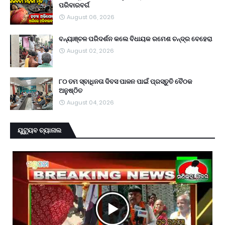
ପରିବାରବର୍ଗ
August 06, 2026
ବନ୍ୟାଞ୍ଚଳ ପରିଦର୍ଶନ କଲେ ବିଧାୟକ ରମେଶ ଚନ୍ଦ୍ର ବେହେରା
August 02, 2026
୮୦ ତମ ସ୍ବାଧିନତା ଦିବସ ପାଳନ ପାଇଁ ପ୍ରସ୍ତୁତି ବୈଠକ
ଅନୁଷ୍ଠିତ
August 04, 2026
ୟୁଟ୍ୟୁବ ଚ୍ୟାନାଲ