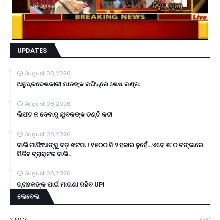
UPDATES
August 08, 2026
ଅନୁପ୍ରବେଶକାରୀ ମାନଙ୍କ କଫିନ୍‌ରେ ଶେଷ କଣ୍ଟା
August 08, 2026
ଲିଫ୍ଟ ନ ଦେବାରୁ ଯୁବକଙ୍କ ତଣ୍ଟି କଟା
August 08, 2026
ବାଲି ମାଫିଆଙ୍କୁ ବଡ଼ ଝଟକା ! ୧୫୦୦ କି ୨ ହଜାର ନୁହେଁ...ଏବେ ୬୮୦ ଟଙ୍କାରେ
ମିଳିବ ଟ୍ରାକ୍ଟର ବାଲି..
August 08, 2026
ଗ୍ରାହକଙ୍କ ପାଇଁ ମାଗଣା ରହିବ UPI
ଲେବେଲ
ଅପରାଧ
(35)