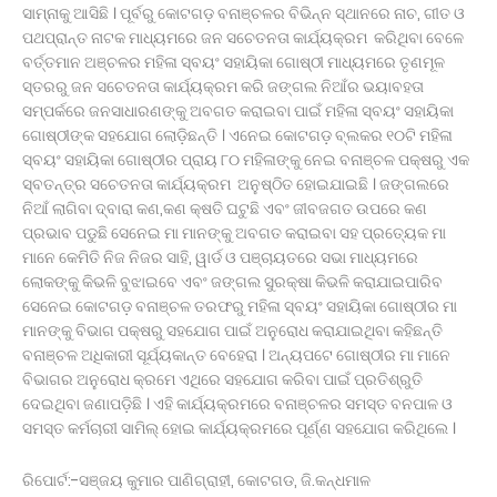
ସାମ୍ନାକୁ ଆସିଛି । ପୂର୍ବରୁ କୋଟଗଡ଼ ବନାଞ୍ଚଳର ବିଭିନ୍ନ ସ୍ଥାନରେ ନାଚ, ଗୀତ ଓ
ପଥପ୍ରାନ୍ତ ନାଟକ ମାଧ୍ୟମରେ ଜନ ସଚେତନତା କାର୍ଯ୍ୟକ୍ରମ କରିଥିବା ବେଳେ
ବର୍ତ୍ତମାନ ଅଞ୍ଚଳର ମହିଳା ସ୍ବୟଂ ସହାୟିକା ଗୋଷ୍ଠୀ ମାଧ୍ୟମରେ ତୃଣମୂଳ
ସ୍ତରରୁ ଜନ ସଚେତନତା କାର୍ଯ୍ୟକ୍ରମ କରି ଜଙ୍ଗଲ ନିଆଁର ଭୟାବହତା
ସମ୍ପର୍କରେ ଜନସାଧାରଣଙ୍କୁ ଅବଗତ କରାଇବା ପାଇଁ ମହିଳା ସ୍ବୟଂ ସହାୟିକା
ଗୋଷ୍ଠୀଙ୍କ ସହଯୋଗ ଲୋଡ଼ିଛନ୍ତି । ଏନେଇ କୋଟଗଡ଼ ବ୍ଲକର ୧୦ଟି ମହିଳା
ସ୍ବୟଂ ସହାୟିକା ଗୋଷ୍ଠୀର ପ୍ରାୟ ୮୦ ମହିଳାଙ୍କୁ ନେଇ ବନାଞ୍ଚଳ ପକ୍ଷରୁ ଏକ
ସ୍ବତନ୍ତ୍ର ସଚେତନତା କାର୍ଯ୍ୟକ୍ରମ ଅନୁଷ୍ଠିତ ହୋଇଯାଇଛି । ଜଙ୍ଗଲରେ
ନିଆଁ ଲାଗିବା ଦ୍ବାରା କଣ,କଣ କ୍ଷତି ଘଟୁଛି ଏବଂ ଜୀବଜଗତ ଉପରେ କଣ
ପ୍ରଭାବ ପଡୁଛି ସେନେଇ ମା ମାନଙ୍କୁ ଅବଗତ କରାଇବା ସହ ପ୍ରତ୍ୟେକ ମା
ମାନେ କେମିତି ନିଜ ନିଜର ସାହି, ୱାର୍ଡ ଓ ପଞ୍ଚାୟତରେ ସଭା ମାଧ୍ୟମରେ
ଲୋକଙ୍କୁ କିଭଳି ବୁଝାଇବେ ଏବଂ ଜଙ୍ଗଲ ସୁରକ୍ଷା କିଭଳି କରାଯାଇପାରିବ
ସେନେଇ କୋଟଗଡ଼ ବନାଞ୍ଚଳ ତରଫରୁ ମହିଳା ସ୍ବୟଂ ସହାୟିକା ଗୋଷ୍ଠୀର ମା
ମାନଙ୍କୁ ବିଭାଗ ପକ୍ଷରୁ ସହଯୋଗ ପାଇଁ ଅନୁରୋଧ କରାଯାଇଥିବା କହିଛନ୍ତି
ବନାଞ୍ଚଳ ଅଧିକାରୀ ସୂର୍ଯ୍ୟକାନ୍ତ ବେହେରା । ଅନ୍ୟପଟେ ଗୋଷ୍ଠୀର ମା ମାନେ
ବିଭାଗର ଅନୁରୋଧ କ୍ରମେ ଏଥିରେ ସହଯୋଗ କରିବା ପାଇଁ ପ୍ରତିଶ୍ରୁତି
ଦେଇଥିବା ଜଣାପଡ଼ିଛି । ଏହି କାର୍ଯ୍ୟକ୍ରମରେ ବନାଞ୍ଚଳର ସମସ୍ତ ବନପାଳ ଓ
ସମସ୍ତ କର୍ମଚାରୀ ସାମିଲ୍ ହୋଇ କାର୍ଯ୍ୟକ୍ରମରେ ପୂର୍ଣ୍ଣ ସହଯୋଗ କରିଥିଲେ ।
ରିପୋର୍ଟ:-ସଞ୍ଜୟ କୁମାର ପାଣିଗ୍ରାହୀ, କୋଟଗଡ, ଜି.କନ୍ଧମାଳ