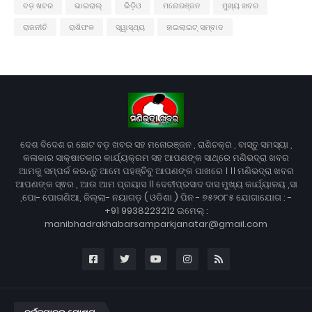
ବଡ଼ ଖବର
ଭାଇରାଲ୍
ଭିଡ଼ିଓ
ମନୋରଞ୍ଜନ
ମୁଖ୍ୟ ଖବର
ରାଜନୀତି
ରାଶିଫଳ
ସ୍ୱାସ୍ଥ୍ୟ
ହାଇଲାଇଟ୍ ସମ୍ବାଦ
ଦେଶ ବିଦେଶ ର ଛୋଟ ବଡ଼ ଖବର ସହ ମନୋରଞ୍ଜନ , ରାଶିଚକ୍ର , ବାସ୍ତୁ ସମସ୍ୟା ,
କଳାକାର ସାକ୍ଷାତକାର କାର୍ଯ୍ୟକ୍ରମ ସହ ଆପଣଙ୍କ ସାଥ୍‌ରେ ମଣିଭଦ୍ରା ଖବର
ଆମକୁ ସମ୍ପର୍କ କରନ୍ତୁ ଆମେ ପହଞ୍ଚିବୁ ଆପଣଙ୍କ ପାଖରେ । ।। ମଣିଭଦ୍ରା ଖବର
ଆପଣଙ୍କ ସ୍ଵର , ଆଉ ଆମ ପ୍ରୟାସ ।। ଦେବୀପ୍ରସାଦ ଦାସ ମୁଖ୍ୟ କାର୍ଯ୍ୟାଳୟ ,ସା
,ପୋ- ପୋଗଣିଆ, ଜିଲ୍ଲା- ନୟାଗଡ଼ ( ଓଡିଶା ) ପିନ - ୭୫୨୦୮୫ ଯୋଗାଯୋଗ : -
+91 9938223212 ଇମେଲ୍ :
manibhadrakhabarsamparkjanatar@gmail.com