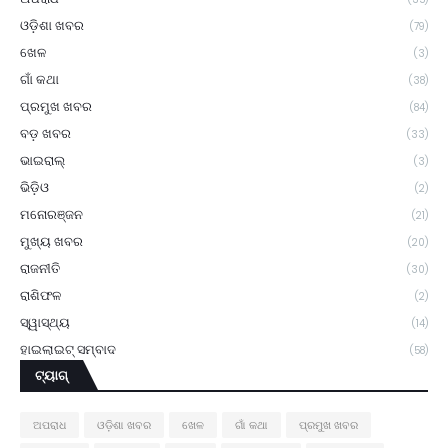
ଓଡ଼ିଶା ଖବର
(79)
ଖେଳ
(3)
ଗାଁ କଥା
(38)
ପ୍ରମୁଖ ଖବର
(84)
ବଡ଼ ଖବର
(33)
ଭାଇରାଲ୍
(3)
ଭିଡ଼ିଓ
(2)
ମନୋରଞ୍ଜନ
(21)
ମୁଖ୍ୟ ଖବର
(20)
ରାଜନୀତି
(30)
ରାଶିଫଳ
(2)
ସ୍ୱାସ୍ଥ୍ୟ
(14)
ହାଇଲାଇଟ୍ ସମ୍ବାଦ
(58)
ଟ୍ୟାଗ୍
ଅପରାଧ
ଓଡ଼ିଶା ଖବର
ଖେଳ
ଗାଁ କଥା
ପ୍ରମୁଖ ଖବର