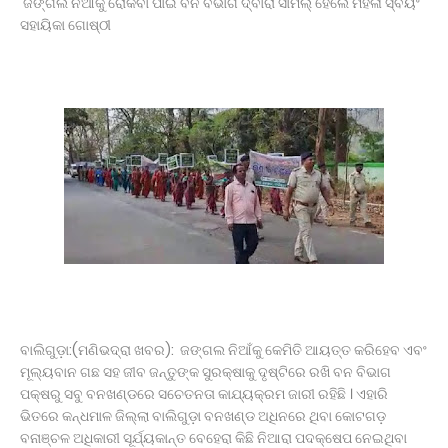
ଜଙ୍ଗଲ ନିଆଁକୁ ରୋକିବା ପାଇଁ ବନ ବିଭାଗ ଦ୍ବାରା ସାମିଲ୍ ହେଲେ ମହିଳା ସ୍ବୟଂ
ବାଇକରୁ ଖସିପଡି ମହିଳା ମୃତ, ହତ୍ୟା ଅଭିଯୋଗ ଆଣିଲେ
ସହାୟିକା ଗୋଷ୍ଠୀ
ପରିବାରବର୍ଗ
ବାଲିଅନ୍ତା ସୌମ୍ୟମର୍ଡର;ଚାର୍ଜସିଟ୍ ଦାଖଲ
ବିଦାହେବେ ଆଉ ୬ ବାଂଲାଦେଶୀ ।
ସଂଶୋଧିତ ପାଠ୍ୟପୁସ୍ତକ ତ୍ରୁଟି ନେଇ ସ୍ପଷ୍ଟୀକରଣ
ବିଜେପି କର୍ମୀଙ୍କୁ ହତ୍ୟା; ୨ଅଟକ ।
ବାଂଲାଦେଶକୁ ଫେରିବି- ଶେଖ୍ ହାସିନା ।
ବିନା ଦୋଷରେ ଜେଲ୍‌ରେ ୨୨ ବର୍ଷ ।
ଯାନ ରାସ୍ତାକୁ ଆସିବା ସହଜ ହେବନାହିଁ ।
ଆବାସିକ ବିଦ୍ୟାଳୟରେ ହିଂସା! ନଡ଼ିଆ ବାହୁଙ୍ଗା ରେ 20ରୁ
ଉର୍ଦ୍ଧ ଛାତ୍ରଙ୍କୁ ମାଡ, ବିଭାଗୀୟ ତଦନ୍ତ ଆରମ୍ଭ l
ମାଲା ବିଜୟ ପ୍ରସାଦଙ୍କ ଘରେ ED
ସଦର ବ୍ଲକ କାର୍ଯ୍ୟାଳୟଠାରେ ପଞ୍ଚାୟତ ନିର୍ବାହୀ
ଅଧିକାରୀଙ୍କ ଉପରେ ହୋଇଥିବା ଦୁର୍ବ୍ୟବହାର
ପ୍ରତିବାଦରେ ଗଣ ଧାରଣା।
ଅନୁପ୍ରବେଶକାରୀ ମାନଙ୍କ କଫିନ୍‌ରେ ଶେଷ କଣ୍ଟା
ବାଲିଗୁଡ଼ା:(ମଣିଭଦ୍ରା ଖବର): ଜଙ୍ଗଲ ନିଆଁକୁ କେମିତି ଆୟତ୍ତ କରିହେବ ଏବଂ
ମୂଲ୍ୟବାନ ଗଛ ସହ ଜୀବ ଜନ୍ତୁଙ୍କ ସୁରକ୍ଷାକୁ ଦୃଷ୍ଟିରେ ରଖି ବନ ବିଭାଗ
ପକ୍ଷରୁ ସବୁ ବନଖଣ୍ଡରେ ସଚେତନତା କାଯ୍ୟକ୍ରମ ଜାରୀ ରହିଛି । ଏହାରି
ଭିତରେ କନ୍ଧମାଳ ଜିଲ୍ଲା ବାଲିଗୁଡ଼ା ବନଖଣ୍ଡ ଅଧିନରେ ଥିବା କୋଟଗଡ଼
ବନାଞ୍ଚଳ ଅଧିକାରୀ ସୂର୍ଯ୍ୟକାନ୍ତ ବେହେରା କିଛି ନିଆରା ପଦକ୍ଷେପ ନେଇଥିବା