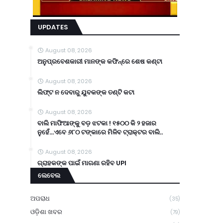
UPDATES
August 08, 2026
ଅନୁପ୍ରବେଶକାରୀ ମାନଙ୍କ କଫିନ୍‌ରେ ଶେଷ କଣ୍ଟା
August 08, 2026
ଲିଫ୍ଟ ନ ଦେବାରୁ ଯୁବକଙ୍କ ତଣ୍ଟି କଟା
August 08, 2026
ବାଲି ମାଫିଆଙ୍କୁ ବଡ଼ ଝଟକା ! ୧୫୦୦ କି ୨ ହଜାର
ନୁହେଁ...ଏବେ ୬୮୦ ଟଙ୍କାରେ ମିଳିବ ଟ୍ରାକ୍ଟର ବାଲି..
August 08, 2026
ଗ୍ରାହକଙ୍କ ପାଇଁ ମାଗଣା ରହିବ UPI
ଲେବେଲ
ଅପରାଧ
(35)
ଓଡ଼ିଶା ଖବର
(79)