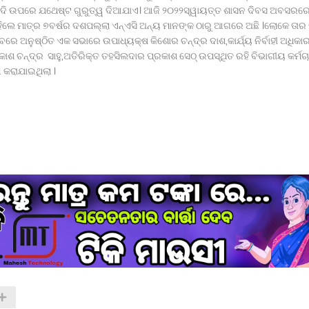
ଦି ଉପରେ ଯଥେଷ୍ଟ ଗୁରୁତ୍ୱ ଦିଆଯାଏ। ଆଜି ୨୦୨୨ସ୍ୱାୟତ୍ତ ଶାସନ ଦିବସ ଅବସରର
ିଲେ ମାତ୍ର ୭ବର୍ଷର ଦଶପଲ୍ଲା ଏନ୍ଏସି ଅନ୍ୟ ମାନଙ୍କ ଠାରୁ ଆଗରେ ଅଛି ।ଲୋକେ ତାର
ବରେ ଅନୁଷ୍ଠିତ ଏକ ସଭାରେ ଉପାଧ୍ୟକ୍ଷ କିଶୋର ଚନ୍ଦ୍ର ଦାଶ,କାର୍ଯ୍ୟ ନିର୍ବାହୀ ଅଧିକାର
ରକାଶ ଚନ୍ଦ୍ର ସାହୁ,ଅତିରିକ୍ତ ତହସିଲଦାର ପ୍ରକାଶ ସେଠ୍ ଉପସ୍ଥିତ ରହି ବିଭାଗୀୟ କର୍ମଚା
ଣ କରାଯାଇଥିଲା ।