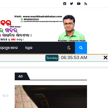
ପ୍ରମୁଖ ଖବର
ଅଧିକ
:
06:35:54 AM
Sunday
AD
0