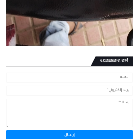
ଯୋଗାଯୋଗ ଫର୍ମ