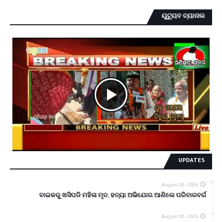
ୟୁଟ୍ୟୁବ ଚ୍ୟାନାଲ
UPDATES
August 06, 2026
ବାଇକରୁ ଖସିପଡି ମହିଳା ମୃତ, ହତ୍ୟା ଅଭିଯୋଗ ଆଣିଲେ ପରିବାରବର୍ଗ
August 06, 2026