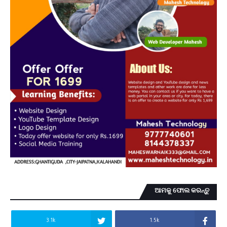
ଆମକୁ ଫୋଲ କରନ୍ତୁ
3.1k
1.5k