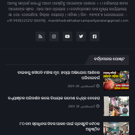
ଆମକୁ ସମ୍ପର୍କ କରନ୍ତୁ ଆମେ ପହଞ୍ଚିବୁ ଆପଣଙ୍କ ପାଖରେ । ।। ମଣିଭଦ୍ରା ଖବର
ଆପଣଙ୍କ ସ୍ଵର , ଆଉ ଆମ ପ୍ରୟାସ ।। ଦେବୀପ୍ରସାଦ ଦାସ ମୁଖ୍ୟ କାର୍ଯ୍ୟାଳୟ
,ସା ,ପୋ- ପୋଗଣିଆ, ଜିଲ୍ଲା- ନୟାଗଡ଼ ( ଓଡିଶା ) ପିନ - ୭୫୨୦୮୫ ଯୋଗାଯୋଗ : -
+91 9938223212 ଇମେଲ୍ : manibhadrakhabarsamparkjanatar@gmail.com
ବର୍ତ୍ତମାନର ପୋଷ୍ଟ
ବାଇକରୁ ଖସିପଡି ମହିଳା ମୃତ, ହତ୍ୟା ଅଭିଯୋଗ ଆଣିଲେ
ପରିବାରବର୍ଗ
أغسطس 06, 2026
ବନ୍ୟାଞ୍ଚଳ ପରିଦର୍ଶନ କଲେ ବିଧାୟକ ରମେଶ ଚନ୍ଦ୍ର ବେହେରା
أغسطس 02, 2026
୮୦ ତମ ସ୍ବାଧିନତା ଦିବସ ପାଳନ ପାଇଁ ପ୍ରସ୍ତୁତି ବୈଠକ
ଅନୁଷ୍ଠିତ