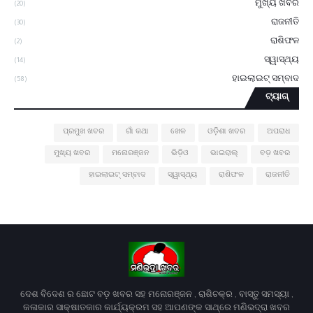
ମୁଖ୍ୟ ଖବର
(20)
ରାଜନୀତି
(30)
ରାଶିଫଳ
(2)
ସ୍ୱାସ୍ଥ୍ୟ
(14)
ହାଇଲାଇଟ୍ ସମ୍ବାଦ
(58)
ଟ୍ୟାଗ୍
ପ୍ରମୁଖ ଖବର
ଗାଁ କଥା
ଖେଳ
ଓଡ଼ିଶା ଖବର
ଅପରାଧ
ମୁଖ୍ୟ ଖବର
ମନୋରଞ୍ଜନ
ଭିଡ଼ିଓ
ଭାଇରାଲ୍
ବଡ଼ ଖବର
ହାଇଲାଇଟ୍ ସମ୍ବାଦ
ସ୍ୱାସ୍ଥ୍ୟ
ରାଶିଫଳ
ରାଜନୀତି
ଦେଶ ବିଦେଶ ର ଛୋଟ ବଡ଼ ଖବର ସହ ମନୋରଞ୍ଜନ , ରାଶିଚକ୍ର , ବାସ୍ତୁ ସମସ୍ୟା ,
କଳାକାର ସାକ୍ଷାତକାର କାର୍ଯ୍ୟକ୍ରମ ସହ ଆପଣଙ୍କ ସାଥ୍‌ରେ ମଣିଭଦ୍ରା ଖବର