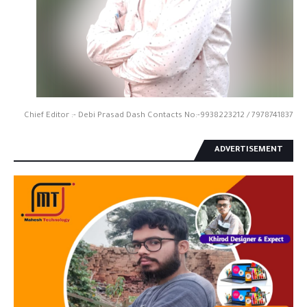
Chief Editor :- Debi Prasad Dash Contacts No:-9938223212 / 7978741837
ADVERTISEMENT