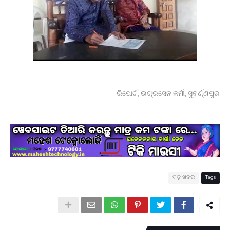
ରିପୋର୍ଟ, ଉଗ୍ରସେନ କର୍ମୀ, ସୁବର୍ଣ୍ଣପୁର
ବଡ଼ ଖବର
Tags