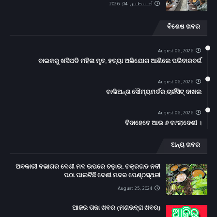
أغسطس 04, 2026
ବିଶେଷ ଖବର
August 06, 2026
ବାଇକରୁ ଖସିପଡି ମହିଳା ମୃତ, ହତ୍ୟା ଅଭିଯୋଗ ଆଣିଲେ ପରିବାରବର୍ଗ
August 06, 2026
ବାଲିଅନ୍ତା ସୌମ୍ୟମର୍ଡର;ଚାର୍ଜସିଟ୍ ଦାଖଲ
August 06, 2026
ବିଦାହେବେ ଆଉ ୬ ବାଂଲାଦେଶୀ ।
ଅନ୍ୟ ଖବର
ଅବକାରୀ ବିଭାଗର ଦେଶୀ ମଦ ଉପରେ ଚଢ଼ାଉ, ଚକ୍ରଗଡ ନଦୀ
ପଠା ପାଲଟିଛି ଦେଶୀ ମଦର ପେଣ୍ଠସ୍ଥଳୀ
August 25, 2024
ଆଜିର ତାଜା ଖବର (ମଣିଭଦ୍ରା ଖବର)