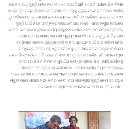
ଜନଜାଗରଣ ସୄଷ୍ଠି ହେବା କଥା ତାହା ହୋଇ ପାରିନାହିଁ । ଏପରି ସ୍ଥଳେ ନିଜ ବିବାହ
ର ସୁବର୍ଣ୍ଣ ଜୟନ୍ତୀ ବର୍ଷ ରେ ଜନସାଧାରଣ ଙ୍କୁ ମୄତ୍ୟୁ ପରେ ନିଜ ନିଜର ଶରୀର
କୁ ମେଡ଼ିକାଲ ଛାତ୍ରଛାତ୍ରୀ ଙ୍କ ଅଧ୍ୟୟନ ପାଇଁ ଦାନ କରିବା ନେଇ ସଚେତନତା
ସୄଷ୍ଠି ପାଇଁ ନିଜେ ସଂଙ୍କଳ୍ପ କରିଛନ୍ତି ରାଧାମାଧବ l ସମ୍ବଲପୁର ସହରରେ
ଶରୀର ଦାନ କ୍ଷେତ୍ରରେ କାର୍ଯ୍ୟ କରୁଥିବା ସାମାଜିକ ସଂଗଠନ ଉତ୍ସର୍ଗ କୁ ନିଜେ
ରାଧାମାଧବ ଯୋଗାଯୋଗ କରି ମୄତ୍ୟୁ ପରେ ନିଜ ଶରୀରକୁ ବୁର୍ଲା ଭିମସାର
ମେଡ଼ିକାଲ କଲେଜ ଛାତ୍ରଛାତ୍ରୀ ଙ୍କ ଅଧ୍ୟୟନ ପାଇଁ ଦାନ କରିବା ନେଇ
ସଂଙ୍କଳ୍ପ କରିବା ସହ ଏଥିପାଇଁ ଉଦ୍ଧିଷ୍ଟ ଆଇନଗତ ଇଚ୍ଛାପତ୍ର ରେ
ଗତକାଲି ସ୍ଵାକ୍ଷର କରି ଉତ୍ସର୍ଗ ସଂଗଠନ କୁ ପ୍ରଦାନ କରିଛନ୍ତି l ସମ୍ବଲପୁର
ସହର ରେ ନିଜର ବିବାହ ର ସୁବର୍ଣ୍ଣ ଜୟନ୍ତୀ ପାଳନ ଦିନ ଏପରି କାର୍ଯ୍ୟକୁ
ସାଧାରଣ ରେ ପ୍ରଶଂସା କରାଯାଉଛି । ଏପରି କାର୍ଯ୍ୟ ଦ୍ୱାରା ମେଡ଼ିକାଲ
ଛାତ୍ରଛାତ୍ରୀ ଙ୍କ ପାଠପଢା ରେ ଏହା ସହାୟକ ହେବା ସହ ଲୋକଙ୍କ ମଧ୍ୟରେ
ମୄତ୍ୟୁ ପରେ ଶରୀର ଦାନ କରିବା ନେଇ ନୂଆ ପରମ୍ପରା ସୄଷ୍ଠି ହେବା ସହ ଅଧିକ
ଜନ ଜାଗରଣ ସୄଷ୍ଠି ହୋଇପାରିବବୋଲି ଆଶା କରାଯାଉଛି ।