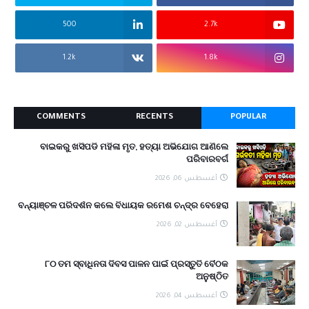
500
2.7k
1.2k
1.8k
COMMENTS
RECENTS
POPULAR
ବାଇକରୁ ଖସିପଡି ମହିଳା ମୃତ, ହତ୍ୟା ଅଭିଯୋଗ ଆଣିଲେ
ପରିବାରବର୍ଗ
أغسطس 06, 2026
ବନ୍ୟାଞ୍ଚଳ ପରିଦର୍ଶନ କଲେ ବିଧାୟକ ରମେଶ ଚନ୍ଦ୍ର ବେହେରା
أغسطس 02, 2026
୮୦ ତମ ସ୍ବାଧିନତା ଦିବସ ପାଳନ ପାଇଁ ପ୍ରସ୍ତୁତି ବୈଠକ
ଅନୁଷ୍ଠିତ
أغسطس 04, 2026