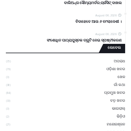
ବାଲିଅନ୍ତା ସୌମ୍ୟମର୍ଡର;ଚାର୍ଜସିଟ୍ ଦାଖଲ
August 06, 2026
ବିଦାହେବେ ଆଉ ୬ ବାଂଲାଦେଶୀ ।
August 06, 2026
ସଂଶୋଧିତ ପାଠ୍ୟପୁସ୍ତକ ତ୍ରୁଟି ନେଇ ସ୍ପଷ୍ଟୀକରଣ
ଲେବେଲ
ଅପରାଧ
(35)
ଓଡ଼ିଶା ଖବର
(79)
ଖେଳ
(3)
ଗାଁ କଥା
(38)
ପ୍ରମୁଖ ଖବର
(84)
ବଡ଼ ଖବର
(33)
ଭାଇରାଲ୍
(3)
ଭିଡ଼ିଓ
(2)
ମନୋରଞ୍ଜନ
(21)