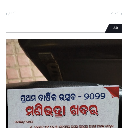
أحدث
أقدم
AD