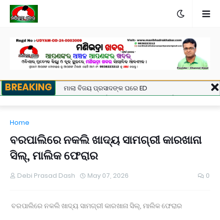
BREAKING
ମାଲା ବିଜୟ ପ୍ରସାଦଙ୍କ ଘରେ ED
ସଦର ବ୍ଲକ କାର୍ଯ୍ୟାଳୟଠାରେ ପଞ୍ଚାୟତ ନିର୍ବାହୀ
ଅଧିକାରୀଙ୍କ ଉପରେ ହୋଇଥିବା ଦୁର୍ବ୍ୟବହାର
ପ୍ରତିବାଦରେ ଗଣ ଧାରଣା।
Home
ବେଲଗୁଣ୍ଠା: ଦ୍ରୁତଗାମୀ ବୋଲେରୋ ଧକ୍କାରେ ୪ ଗାଈ
ବରପାଲିରେ ନକଲି ଖାଦ୍ୟ ସାମଗ୍ରୀ କାରଖାନା
ମୃତ, ଜଗନ୍ନାଥପ୍ରସାଦ ପୋଲିସ ଦ୍ୱାରା ଗାଡ଼ି ଓ ଡ୍ରାଇଭର
ଅଟକ ।
ସିଲ୍, ମାଲିକ ଫେରାର
ଉପଜିଲ୍ଲାପାଳଙ୍କ ଅଚାନକ ପରିଦର୍ଶନ: ୬ଟି ବଳଦ ସହ ଗାଡ଼ି
ଓ ସାର ବୋଝେଇ ଟ୍ରକ ଜବତ।
Debi Prasad Dash
May 07, 2026
0
ସାମ୍ବାଦିକ ଭବନରେ ମେଗା ରକ୍ତଦାନ ଶିବିର, ୯୩ ୟୁନିଟ୍
ସଂଗୃହିତ
ପୂର୍ବତନ ସେନା ଅଧିକାରୀଙ୍କ ନାଁରେ ପୋଲିସର ମିଥ୍ୟା
ବରପାଲିରେ ନକଲି ଖାଦ୍ୟ ସାମଗ୍ରୀ କାରଖାନା ସିଲ୍, ମାଲିକ ଫେରାର
ମାମଲା , ନ୍ୟାୟ ପାଇଁ ଉଚ୍ଚ ନ୍ୟାୟାଳୟଙ୍କ ଦ୍ବାରସ୍ଥ