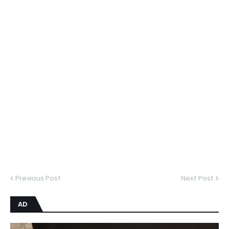
Previous Post
Next Post
AD