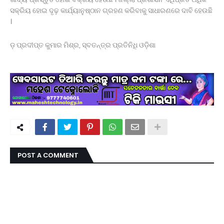
ସକ୍ରିୟ ହୋଇ ଦୃଢ଼ କାର୍ଯ୍ୟାନୁଷ୍ଠାନ ଗ୍ରହଣ କରିବାକୁ ସାଧାରଣରେ ଦାବି ହେଉଛି
।
ଡ଼ ପ୍ରଦୀପ୍ତ କୁମାର ମିଶ୍ର, ସ୍ବତନ୍ତ୍ର ପ୍ରତିନିଧି ଓଡ଼ିଶା
POST A COMMENT