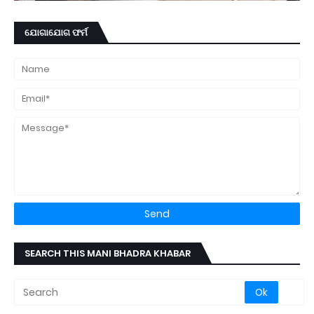
ଯୋଗାଯୋଗ ଫର୍ମ
SEARCH THIS MANI BHADRA KHABAR