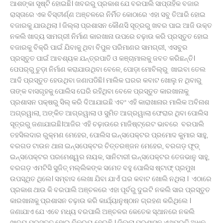
ଆଶଙ୍କା ସୃଷ୍ଟି ହୋଇଛି। ଖବରରୁ ପ୍ରକାଶ ଯେ ବରପାଲି ସାପ୍ତାହିକ ବଜାର
ସାପ କାମୁଡ଼ାରେ ନାବାଳିକାଙ୍କ ମୃତ୍ୟୁ, ପୋଲିସ ଭୂମିକାକୁ
ରାସ୍ତାରେ ଏକ ବିସ୍ତୀର୍ଣ୍ଣ ଅଞ୍ଚଳରେ ନିର୍ମିତ କୋଠାରେ ଏହା ସବୁ ତିଆରି ହୋଇ
ନେଇ ପ୍ରଶ୍ନ ।
ବଜାରକୁ ଯାଉଥିଲା । ଜିଲ୍ଲା ପ୍ରଶାସନ କୌଣସି ସୂତ୍ରରୁ ଖବର ପାଇ ଆଜି ଉକ୍ତ
ଆବାସିକ ବିଦ୍ୟାଳୟରେ ହିଂସା! ନଡ଼ିଆ ବାହୁଙ୍ଗା ରେ 20ରୁ
ନକଲି ଖାଦ୍ୟ ସାମଗ୍ରୀ ନିର୍ମାଣ କାରଖାନା ଉପରେ ଚଢ଼ାଉ କରି ପ୍ରସ୍ତୁତ ହୋଇ
ଉର୍ଦ୍ଧ ଛାତ୍ରଙ୍କୁ ମାଡ, ବିଭାଗୀୟ ତଦନ୍ତ ଆରମ୍ଭ l
ବଜାରକୁ ବିକ୍ରି ପାଇଁ ଯିବାକୁ ଥିବା ବିପୁଳ ପରିମାଣର ସାମଗ୍ରୀ, ଏସବୁର
ପ୍ରସ୍ତୁତ ପାଇଁ ଆବଶ୍ୟକ ଯନ୍ତ୍ରପାତି ଓ କଞ୍ଚାମାଲକୁ ଜବତ କରିଛନ୍ତି।
ପେପର୍‌ରୁ ଚୁଡ଼ା ନିର୍ମାଣ କରାଯାଉଥିବା ବେଳେ, ପୋଡ଼ା ମୋବିଲ୍‌ରୁ ଖାଇବା ତେଲ
ଆଦି ପ୍ରସ୍ତୁତ ହେଉଥିବା ଜଣାପଡିଛି। ମାଲିକ ଘରର କବାଟ ଖୋଲୁ ନ ଥିବାରୁ
ତାଙ୍କ ବାସଗୃହକୁ ପୋଲିସ ଘେରି ରହିଥିବା ବେଳେ ପ୍ରସ୍ତୁତ କାରଖାନାକୁ
ପ୍ରଶାସନ ପକ୍ଷରୁ ସିଲ୍ କରି ଦିଆଯାଇଛି ଏବଂ ଏହି କାରାଖାନାର ମାଲିକ ଅବିନାଶ
ଅଗ୍ରୱାଲା, ଅଙ୍କିତ ଆଗ୍ରୱାଲା ଓ ସୁମିତ ଆଗ୍ରୱାଲା ଫେରାର ଥିବା ପୋଲିସ
ସୂତ୍ରରୁ ଜଣାଯାଇଛି।ଆଜିର ଏହି ଚଢ଼ାଉରେ ମାଜିଷ୍ଟ୍ରେଟ ଭାବରେ ବରପାଲି
ତହସିଲଦାର ରୁକ୍ମଣ ମେହେର, ପୋଲିସ ଇନ୍ସପେକ୍ଟର ପ୍ରମୋଦ କୁମାର ସାହୁ,
ବରଗଡ ଟାଉନ ଥାନା ଇନ୍ସପେକ୍ଟର ଚିତ୍ତରଞ୍ଜନ ମେହେର, ବରଗଡ଼ ଫୂଡ୍
ଇନ୍ସପେକ୍ଟର ପରମେଶ୍ୱର ନାୟକ, ସାନିଟାରୀ ଇନ୍ସପେକ୍ଟର ତେଜଭାନୁ ସାହୁ,
ବରଗଡ଼ ଏମଟିସି ସୁଜିତ୍ ମଲ୍ଲିକଙ୍କ ସମେତ ବହୁ ପୋଲିସ ଷ୍ଟାଫ୍ ପ୍ରମୁଖ
ଉପସ୍ଥିତ ଥିଲେ। ସମ୍ବାଦ ଲେଖା ଯିବା ଯାଏଁ ଘର କବାଟ ଖୋଲି ନଥିଲା । ଏଠାରେ
ପ୍ରକାଶ ଥାଉ କି ବରପାଲି ଅଞ୍ଚଳରେ ଏହା ପୂର୍ବରୁ ଦୁଇଟି ନକଲି ସାର ପ୍ରସ୍ତୁତ
କାରଖାନାକୁ ପ୍ରଶାସନ ଚଢ଼ାଉ କରି କାର୍ଯ୍ୟାନୁଷ୍ଠାନ ଗ୍ରହଣ କରିଥିଲେ ।
ଜଣାଯାଏ ଯେ ଏବେ ମଧ୍ୟ ବରପାଲି ଅଞ୍ଚଳର କେତେକ ସ୍ଥାନରେ ନକଲି
ଖାଦ୍ୟ ପ୍ରସ୍ତୁତ ହୋଇ ବିକ୍ରୟ ହେଉଛି । ଜିଲ୍ଲା ପ୍ରଶାସନ ଏଥିପ୍ରତି ଅଧିକ