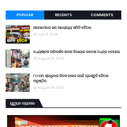
POPULAR
RECENTS
COMMENTS
ଆଡକଟାରେ ଜନ ଆରୋଗ୍ୟ ସମିତି ବୈଠକ
July 31, 2026
ବନ୍ୟାଞ୍ଚଳ ପରିଦର୍ଶନ କଲେ ବିଧାୟକ ରମେଶ ଚନ୍ଦ୍ର ବେହେରା
August 02, 2026
୮୦ ତମ ସ୍ବାଧିନତା ଦିବସ ପାଳନ ପାଇଁ ପ୍ରସ୍ତୁତି ବୈଠକ
ଅନୁଷ୍ଠିତ
August 04, 2026
ୟୁଟ୍ୟୁବ ଚ୍ୟାନାଲ