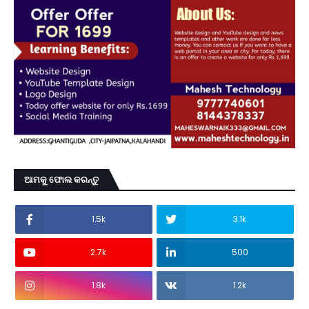
ଆମକୁ ଫୋଲ କରନ୍ତୁ
1.5k
3.1k
2.7k
500
1.8k
1.2k