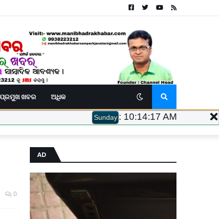
ପ୍ରମୁଖ ଖବର
ଅଧିକ
:
10:14:18 AM
Sunday
AD
0