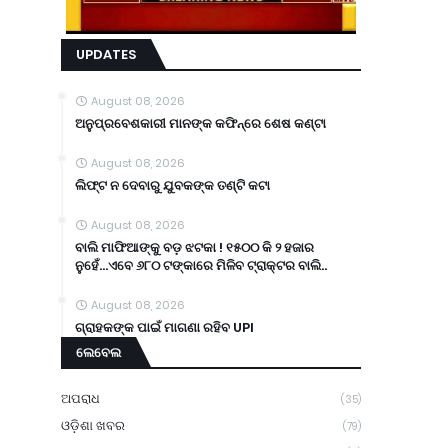
UPDATES
August 08, 2026
ଅନୁପ୍ରବେଶକାରୀ ମାନଙ୍କ କଫିନ୍‌ରେ ଶେଷ କଣ୍ଟା
August 08, 2026
ଲିଫ୍ଟ ନ ଦେବାରୁ ଯୁବକଙ୍କ ତଣ୍ଟି କଟା
August 08, 2026
ବାଲି ମାଫିଆଙ୍କୁ ବଡ଼ ଝଟକା ! ୧୫୦୦ କି ୨ ହଜାର
ନୁହେଁ...ଏବେ ୬୮୦ ଟଙ୍କାରେ ମିଳିବ ଟ୍ରାକ୍ଟର ବାଲି..
August 08, 2026
ଗ୍ରାହକଙ୍କ ପାଇଁ ମାଗଣା ରହିବ UPI
ଲେବେଲ
ଅପରାଧ
(35)
ଓଡ଼ିଶା ଖବର
(79)