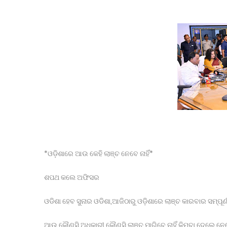
ସଂଶୋଧିତ ପାଠ୍ୟପୁସ୍ତକ ତ୍ରୁଟି ନେଇ ସ୍ପଷ୍ଟୀକରଣ
ବିଜେପି କର୍ମୀଙ୍କୁ ହତ୍ୟା; ୨ଅଟକ ।
ବାଂଲାଦେଶକୁ ଫେରିବି- ଶେଖ୍ ହାସିନା ।
ବିନା ଦୋଷରେ ଜେଲ୍‌ରେ ୨୨ ବର୍ଷ ।
ଯାନ ରାସ୍ତାକୁ ଆସିବା ସହଜ ହେବନାହିଁ ।
ଆବାସିକ ବିଦ୍ୟାଳୟରେ ହିଂସା! ନଡ଼ିଆ ବାହୁଙ୍ଗା ରେ 20ରୁ ଉର୍ଦ୍ଧ
ମାଲା ବିଜୟ ପ୍ରସାଦଙ୍କ ଘରେ ED
ସଦର ବ୍ଲକ କାର୍ଯ୍ୟାଳୟଠାରେ ପଞ୍ଚାୟତ ନିର୍ବାହୀ ଅଧିକାରୀଙ୍କ
ଅନୁପ୍ରବେଶକାରୀ ମାନଙ୍କ କଫିନ୍‌ରେ ଶେଷ କଣ୍ଟା
ଲିଫ୍ଟ ନ ଦେବାରୁ ଯୁବକଙ୍କ ତଣ୍ଟି କଟା
*ଓଡ଼ିଶାରେ ଆଉ କେହି ଲାଞ୍ଚ ନେବେ ନାହିଁ*
ଶପଥ କଲେ ଅଫିସର
ଓଡିଶା ହେବ ସୁନାର ଓଡିଶା,ଆଜିଠାରୁ ଓଡ଼ିଶାରେ ଲାଞ୍ଚ କାରବାର ସମ୍ପୂର୍ଣ
ଆଉ କୌଣସି ଅଧିକାରୀ କୌଣସି ଲାଞ୍ଚ ମାଗିବେ ନାହିଁ କିମ୍ବା ଦେଲେ ନେବେ