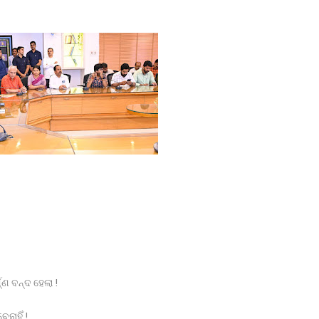
 ଛାତ୍ରଙ୍କୁ ମାଡ, ବିଭାଗୀୟ ତଦନ୍ତ ଆରମ୍ଭ l
 ଉପରେ ହୋଇଥିବା ଦୁର୍ବ୍ୟବହାର ପ୍ରତିବାଦରେ ଗଣ ଧାରଣା।
୍ଣ ବନ୍ଦ ହେଲା !
ନାହିଁ !