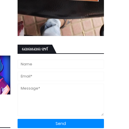
ଯୋଗାଯୋଗ ଫର୍ମ