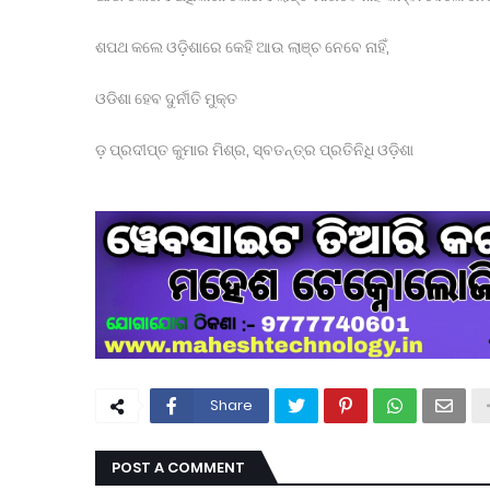
ଶପଥ କଲେ ଓଡ଼ିଶାରେ କେହି ଆଉ ଲାଞ୍ଚ ନେବେ ନାହିଁ,
ଓଡିଶା ହେବ ଦୁର୍ନୀତି ମୁକ୍ତ
ଡ଼ ପ୍ରଦୀପ୍ତ କୁମାର ମିଶ୍ର, ସ୍ବତନ୍ତ୍ର ପ୍ରତିନିଧି ଓଡ଼ିଶା
Share
POST A COMMENT