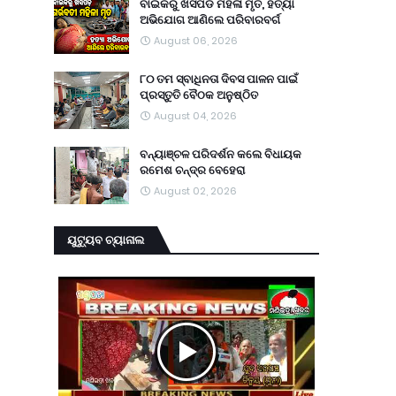
ବାଇକରୁ ଖସିପଡି ମହିଳା ମୃତ, ହତ୍ୟା
ଅଭିଯୋଗ ଆଣିଲେ ପରିବାରବର୍ଗ
August 06, 2026
୮୦ ତମ ସ୍ବାଧିନତା ଦିବସ ପାଳନ ପାଇଁ
ପ୍ରସ୍ତୁତି ବୈଠକ ଅନୁଷ୍ଠିତ
August 04, 2026
ବନ୍ୟାଞ୍ଚଳ ପରିଦର୍ଶନ କଲେ ବିଧାୟକ
ରମେଶ ଚନ୍ଦ୍ର ବେହେରା
August 02, 2026
ୟୁଟ୍ୟୁବ ଚ୍ୟାନାଲ