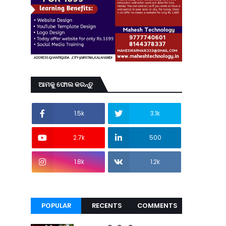
ଆମକୁ ଫୋଲ କରନ୍ତୁ
1.5k
3.1k
2.7k
500
1.8k
1.2k
POPULAR
RECENTS
COMMENTS