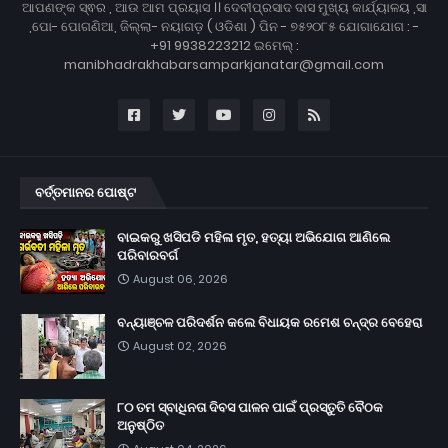
ଆପଣଙ୍କ ସ୍ଵର , ଆଉ ଆମ ପ୍ରୟାସ ।। ଦେବୀପ୍ରସାଦ ଦାସ ମୁଖ୍ୟ କାର୍ଯ୍ୟାଳୟ ,ସା
,ପୋ- ପୋଗଣିଆ, ଜିଲ୍ଲା- ନୟାଗଡ଼ ( ଓଡିଶା ) ପିନ - ୭୫୨୦୮୫ ଯୋଗାଯୋଗ : -
+91 9938223212 ଇମେଲ୍ :
manibhadrakhabarsamparkjanatar@gmail.com
ବର୍ତ୍ତମାନର ପୋଷ୍ଟ
ବାଇକରୁ ଖସିପଡି ମହିଳା ମୃତ, ହତ୍ୟା ଅଭିଯୋଗ ଆଣିଲେ
ପରିବାରବର୍ଗ
August 06, 2026
ବନ୍ୟାଞ୍ଚଳ ପରିଦର୍ଶନ କଲେ ବିଧାୟକ ରମେଶ ଚନ୍ଦ୍ର ବେହେରା
August 02, 2026
୮୦ ତମ ସ୍ବାଧିନତା ଦିବସ ପାଳନ ପାଇଁ ପ୍ରସ୍ତୁତି ବୈଠକ
ଅନୁଷ୍ଠିତ