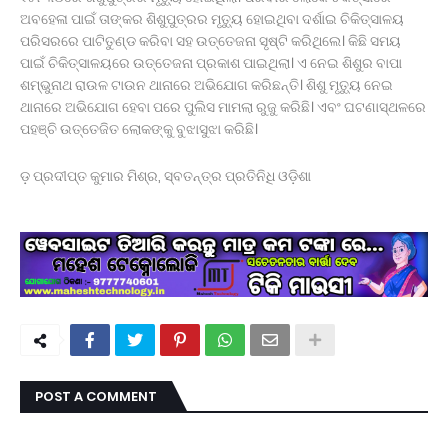
ଅବହେଳା ପାଇଁ ତାଙ୍କର ଶିଶୁପୁତ୍ରର ମୃତ୍ୟୁ ହୋଇଥିବା ଦର୍ଶାଇ ଚିକିତ୍ସାଳୟ
ପରିସରରେ ପାଟିତୁଣ୍ଡ କରିବା ସହ ଉତ୍ତେଜନା ସୃଷ୍ଟି କରିଥିଲେ। କିଛି ସମୟ
ପାଇଁ ଚିକିତ୍ସାଳୟରେ ଉତ୍ତେଜନା ପ୍ରକାଶ ପାଇଥିଲା। ଏ ନେଇ ଶିଶୁର ବାପା
ଶମ୍ଭୁନାଥ ରାଉଳ ଟାଉନ ଥାନାରେ ଅଭିଯୋଗ କରିଛନ୍ତି। ଶିଶୁ ମୃତ୍ୟୁ ନେଇ
ଥାନାରେ ଅଭିଯୋଗ ହେବା ପରେ ପୁଲିସ ମାମଲା ରୁଜୁ କରିଛି। ଏବଂ ଘଟଣାସ୍ଥଳରେ
ପହଞ୍ଚି ଉତ୍ତେଜିତ ଲୋକଙ୍କୁ ବୁଝାସୁଝା କରିଛି।
ଡ଼ ପ୍ରଦୀପ୍ତ କୁମାର ମିଶ୍ର, ସ୍ବତନ୍ତ୍ର ପ୍ରତିନିଧି ଓଡ଼ିଶା
POST A COMMENT