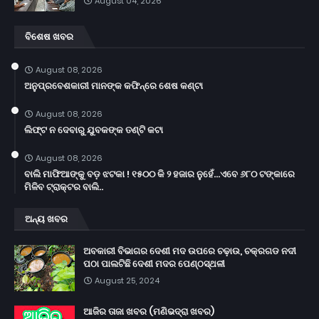
August 04, 2026
ବିଶେଷ ଖବର
August 08, 2026
ଅନୁପ୍ରବେଶକାରୀ ମାନଙ୍କ କଫିନ୍‌ରେ ଶେଷ କଣ୍ଟା
August 08, 2026
ଲିଫ୍ଟ ନ ଦେବାରୁ ଯୁବକଙ୍କ ତଣ୍ଟି କଟା
August 08, 2026
ବାଲି ମାଫିଆଙ୍କୁ ବଡ଼ ଝଟକା ! ୧୫୦୦ କି ୨ ହଜାର ନୁହେଁ...ଏବେ ୬୮୦ ଟଙ୍କାରେ
ମିଳିବ ଟ୍ରାକ୍ଟର ବାଲି..
ଅନ୍ୟ ଖବର
ଅବକାରୀ ବିଭାଗର ଦେଶୀ ମଦ ଉପରେ ଚଢ଼ାଉ, ଚକ୍ରଗଡ ନଦୀ
ପଠା ପାଲଟିଛି ଦେଶୀ ମଦର ପେଣ୍ଠସ୍ଥଳୀ
August 25, 2024
ଆଜିର ତାଜା ଖବର (ମଣିଭଦ୍ରା ଖବର)