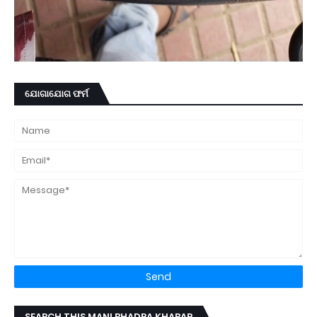
ଯୋଗାଯୋଗ ଫର୍ମ
SEARCH THIS MANI BHADRA KHABAR