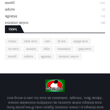
ରାଜନୀତି
(30)
ରାଶିଫଳ
(2)
ସ୍ୱାସ୍ଥ୍ୟ
(14)
ହାଇଲାଇଟ୍ ସମ୍ବାଦ
(58)
ଟ୍ୟାଗ୍
ଅପରାଧ
ଓଡ଼ିଶା ଖବର
ଖେଳ
ଗାଁ କଥା
ପ୍ରମୁଖ ଖବର
ବଡ଼ ଖବର
ଭାଇରାଲ୍
ଭିଡ଼ିଓ
ମନୋରଞ୍ଜନ
ମୁଖ୍ୟ ଖବର
ରାଜନୀତି
ରାଶିଫଳ
ସ୍ୱାସ୍ଥ୍ୟ
ହାଇଲାଇଟ୍ ସମ୍ବାଦ
ଦେଶ ବିଦେଶ ର ଛୋଟ ବଡ଼ ଖବର ସହ ମନୋରଞ୍ଜନ , ରାଶିଚକ୍ର , ବାସ୍ତୁ ସମସ୍ୟା ,
କଳାକାର ସାକ୍ଷାତକାର କାର୍ଯ୍ୟକ୍ରମ ସହ ଆପଣଙ୍କ ସାଥ୍‌ରେ ମଣିଭଦ୍ରା ଖବର
ଆମକୁ ସମ୍ପର୍କ କରନ୍ତୁ ଆମେ ପହଞ୍ଚିବୁ ଆପଣଙ୍କ ପାଖରେ । ।। ମଣିଭଦ୍ରା ଖବର