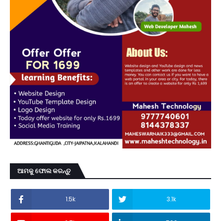
ଆମକୁ ଫୋଲ କରନ୍ତୁ
1.5k
3.1k