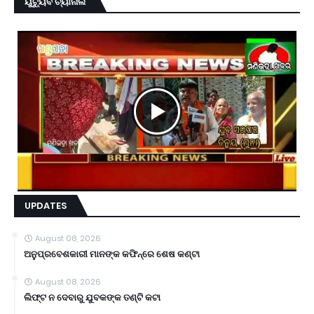
ୟୁଟ୍ୟୁବ ଚ୍ୟାନାଲ
UPDATES
August 08, 2026
ଅନୁପ୍ରବେଶକାରୀ ମାନଙ୍କ କଫିନ୍‌ରେ ଶେଷ କଣ୍ଟା
August 08, 2026
ଲିଫ୍ଟ ନ ଦେବାରୁ ଯୁବକଙ୍କ ତଣ୍ଟି କଟା