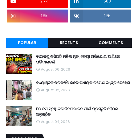
2.7k
500
1.8k
1.2k
POPULAR
RECENTS
COMMENTS
ବାଇକରୁ ଖସିପଡି ମହିଳା ମୃତ, ହତ୍ୟା ଅଭିଯୋଗ ଆଣିଲେ
ପରିବାରବର୍ଗ
August 06, 2026
ବନ୍ୟାଞ୍ଚଳ ପରିଦର୍ଶନ କଲେ ବିଧାୟକ ରମେଶ ଚନ୍ଦ୍ର ବେହେରା
August 02, 2026
୮୦ ତମ ସ୍ବାଧିନତା ଦିବସ ପାଳନ ପାଇଁ ପ୍ରସ୍ତୁତି ବୈଠକ
ଅନୁଷ୍ଠିତ
August 04, 2026