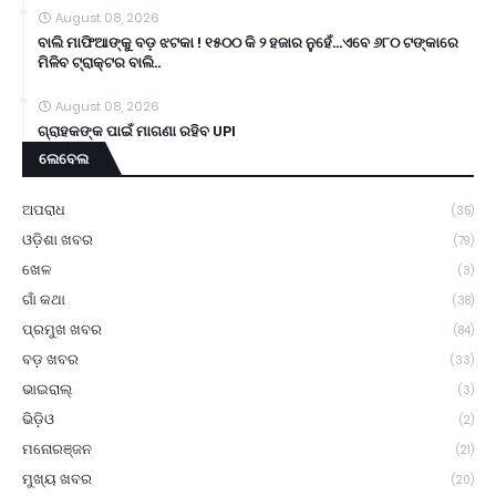
August 08, 2026
ବାଲି ମାଫିଆଙ୍କୁ ବଡ଼ ଝଟକା ! ୧୫୦୦ କି ୨ ହଜାର ନୁହେଁ...ଏବେ ୬୮୦ ଟଙ୍କାରେ
ମିଳିବ ଟ୍ରାକ୍ଟର ବାଲି..
August 08, 2026
ଗ୍ରାହକଙ୍କ ପାଇଁ ମାଗଣା ରହିବ UPI
ଲେବେଲ
ଅପରାଧ
(35)
ଓଡ଼ିଶା ଖବର
(79)
ଖେଳ
(3)
ଗାଁ କଥା
(38)
ପ୍ରମୁଖ ଖବର
(84)
ବଡ଼ ଖବର
(33)
ଭାଇରାଲ୍
(3)
ଭିଡ଼ିଓ
(2)
ମନୋରଞ୍ଜନ
(21)
ମୁଖ୍ୟ ଖବର
(20)