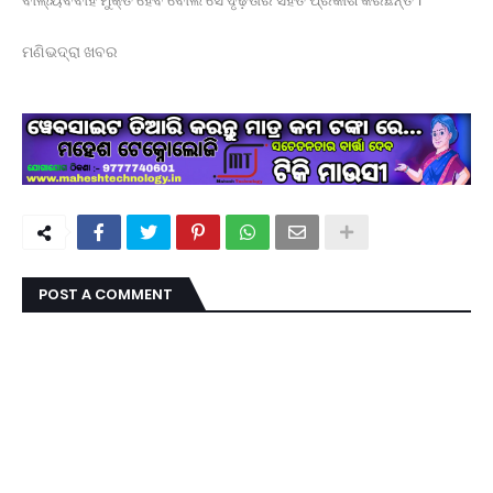
ଆଠଗଡ ରେ 1983 ବ୍ୟାଚ ତରଫରୁ ବିଶ୍ୱ ବନ୍ଧୁତା ଦିବସ
ପାଳିତ ।
ମଣିଭଦ୍ରା ଖବର
ଯାନ ରାସ୍ତାକୁ ଆସିବା ସହଜ ହେବନାହିଁ ।
POST A COMMENT