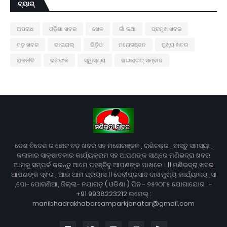
ଟ୍ୟାଗ୍
ଅପରାଧ
ଓଡ଼ିଶା ଖବର
ଖେଳ
ଗାଁ କଥା
ପ୍ରମୁଖ ଖବର
ବଡ଼ ଖବର
ଭାଇରାଲ୍
ଭିଡ଼ିଓ
ମନୋରଞ୍ଜନ
ମୁଖ୍ୟ ଖବର
ରାଜନୀତି
ରାଶିଫଳ
ସ୍ୱାସ୍ଥ୍ୟ
ହାଇଲାଇଟ୍ ସମ୍ବାଦ
ଦେଶ ବିଦେଶ ର ଛୋଟ ବଡ଼ ଖବର ସହ ମନୋରଞ୍ଜନ , ରାଶିଚକ୍ର , ବାସ୍ତୁ ସମସ୍ୟା ,
କଳାକାର ସାକ୍ଷାତକାର କାର୍ଯ୍ୟକ୍ରମ ସହ ଆପଣଙ୍କ ସାଥ୍‌ରେ ମଣିଭଦ୍ରା ଖବର
ଆମକୁ ସମ୍ପର୍କ କରନ୍ତୁ ଆମେ ପହଞ୍ଚିବୁ ଆପଣଙ୍କ ପାଖରେ । ।। ମଣିଭଦ୍ରା ଖବର
ଆପଣଙ୍କ ସ୍ଵର , ଆଉ ଆମ ପ୍ରୟାସ ।। ଦେବୀପ୍ରସାଦ ଦାସ ମୁଖ୍ୟ କାର୍ଯ୍ୟାଳୟ ,ସା
,ପୋ- ପୋଗଣିଆ, ଜିଲ୍ଲା- ନୟାଗଡ଼ ( ଓଡିଶା ) ପିନ - ୭୫୨୦୮୫ ଯୋଗାଯୋଗ : -
+91 9938223212 ଇମେଲ୍ :
manibhadrakhabarsamparkjanatar@gmail.com