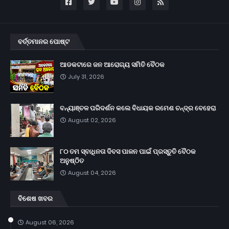
ବର୍ତ୍ତମାନର ପୋଷ୍ଟ
ଆଡକଟାରେ ଜନ ଆରୋଗ୍ୟ ସମିତି ବୈଠକ
July 31, 2026
ବନ୍ୟାଞ୍ଚଳ ପରିଦର୍ଶନ କଲେ ବିଧାୟକ ରମେଶ ଚନ୍ଦ୍ର ବେହେରା
August 02, 2026
୮୦ ତମ ସ୍ବାଧିନତା ଦିବସ ପାଳନ ପାଇଁ ପ୍ରସ୍ତୁତି ବୈଠକ
ଅନୁଷ୍ଠିତ
August 04, 2026
ବିଶେଷ ଖବର
August 06, 2026