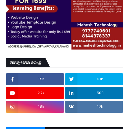
ଆମକୁ ଫୋଲ କରନ୍ତୁ
1.5k
3.1k
2.7k
500
1.8k
1.2k