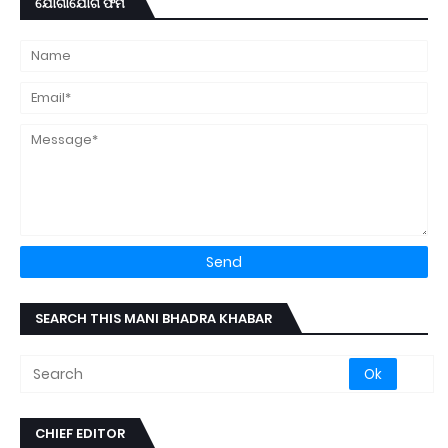
ଯୋଗାଯୋଗ ଫର୍ମ
SEARCH THIS MANI BHADRA KHABAR
CHIEF EDITOR