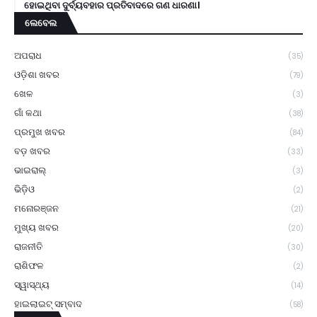
ହୋଇଥିବା ଦୁର୍ବ୍ୟବହାର ପ୍ରତିବାଦରେ ଗଣ ଧାରଣା।
ଲେବେଲ
ଅପରାଧ
(35)
ଓଡ଼ିଶା ଖବର
(79)
ଖେଳ
(3)
ଗାଁ କଥା
(38)
ପ୍ରମୁଖ ଖବର
(84)
ବଡ଼ ଖବର
(33)
ଭାଇରାଲ୍
(3)
ଭିଡ଼ିଓ
(2)
ମନୋରଞ୍ଜନ
(21)
ମୁଖ୍ୟ ଖବର
(20)
ରାଜନୀତି
(30)
ରାଶିଫଳ
(2)
ସ୍ୱାସ୍ଥ୍ୟ
(14)
ହାଇଲାଇଟ୍ ସମ୍ବାଦ
(58)