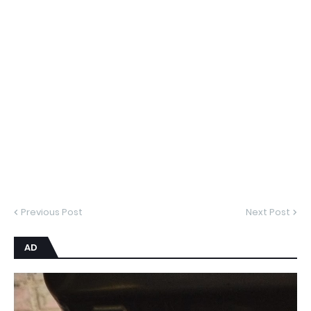
Previous Post
Next Post
AD