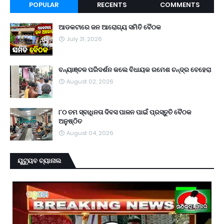
POPULAR
RECENTS
COMMENTS
ଆଡକଟାରେ ଜନ ଆରୋଗ୍ୟ ସମିତି ବୈଠକ
July 31, 2026
ବନ୍ୟାଞ୍ଚଳ ପରିଦର୍ଶନ କଲେ ବିଧାୟକ ରମେଶ ଚନ୍ଦ୍ର ବେହେରା
August 02, 2026
୮୦ ତମ ସ୍ବାଧିନତା ଦିବସ ପାଳନ ପାଇଁ ପ୍ରସ୍ତୁତି ବୈଠକ
ଅନୁଷ୍ଠିତ
August 04, 2026
ୟୁଟ୍ୟୁବ ଚ୍ୟାନାଲ