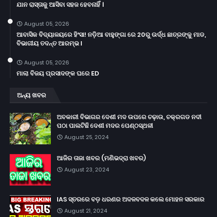
ଯାନ ରାସ୍ତାକୁ ଆସିବା ସହଜ ହେବନାହିଁ ।
August 05, 2026
ଆବାସିକ ବିଦ୍ୟାଳୟରେ ହିଂସା! ନଡ଼ିଆ ବାହୁଙ୍ଗା ରେ 20ରୁ ଉର୍ଦ୍ଧ ଛାତ୍ରଙ୍କୁ ମାଡ,
ବିଭାଗୀୟ ତଦନ୍ତ ଆରମ୍ଭ l
August 05, 2026
ମାଲା ବିଜୟ ପ୍ରସାଦଙ୍କ ଘରେ ED
ଅନ୍ୟ ଖବର
ଅବକାରୀ ବିଭାଗର ଦେଶୀ ମଦ ଉପରେ ଚଢ଼ାଉ, ଚକ୍ରଗଡ ନଦୀ
ପଠା ପାଲଟିଛି ଦେଶୀ ମଦର ପେଣ୍ଠସ୍ଥଳୀ
August 25, 2024
ଆଜିର ତାଜା ଖବର (ମଣିଭଦ୍ରା ଖବର)
August 23, 2024
IAS ସ୍ତରରେ ବଡ଼ ଧରଣର ଅଦଳବଦଳ କଲେ ମୋହନ ସରକାର
August 21, 2024