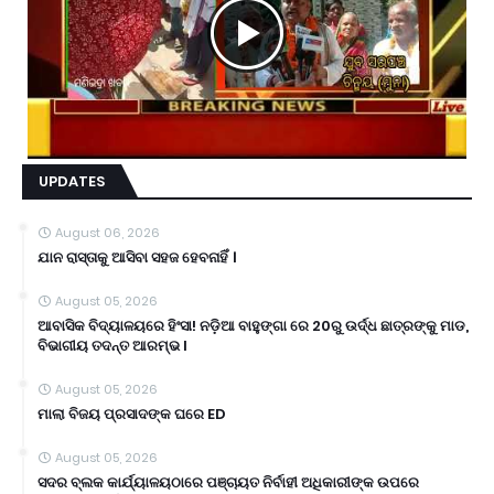
UPDATES
August 06, 2026
ଯାନ ରାସ୍ତାକୁ ଆସିବା ସହଜ ହେବନାହିଁ ।
August 05, 2026
ଆବାସିକ ବିଦ୍ୟାଳୟରେ ହିଂସା! ନଡ଼ିଆ ବାହୁଙ୍ଗା ରେ 20ରୁ ଉର୍ଦ୍ଧ ଛାତ୍ରଙ୍କୁ ମାଡ,
ବିଭାଗୀୟ ତଦନ୍ତ ଆରମ୍ଭ l
August 05, 2026
ମାଲା ବିଜୟ ପ୍ରସାଦଙ୍କ ଘରେ ED
August 05, 2026
ସଦର ବ୍ଲକ କାର୍ଯ୍ୟାଳୟଠାରେ ପଞ୍ଚାୟତ ନିର୍ବାହୀ ଅଧିକାରୀଙ୍କ ଉପରେ