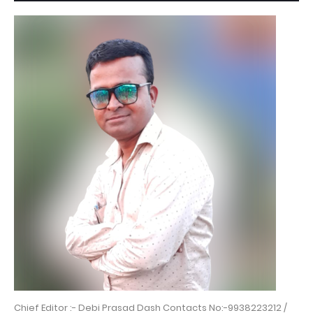
Chief Editor :- Debi Prasad Dash Contacts No:-9938223212 /