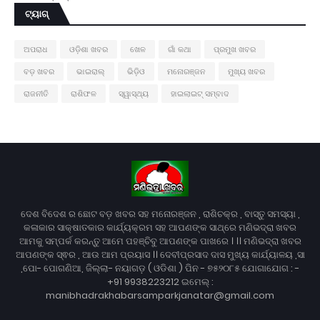
ଟ୍ୟାଗ୍
ଅପରାଧ
ଓଡ଼ିଶା ଖବର
ଖେଳ
ଗାଁ କଥା
ପ୍ରମୁଖ ଖବର
ବଡ଼ ଖବର
ଭାଇରାଲ୍
ଭିଡ଼ିଓ
ମନୋରଞ୍ଜନ
ମୁଖ୍ୟ ଖବର
ରାଜନୀତି
ରାଶିଫଳ
ସ୍ୱାସ୍ଥ୍ୟ
ହାଇଲାଇଟ୍ ସମ୍ବାଦ
ଦେଶ ବିଦେଶ ର ଛୋଟ ବଡ଼ ଖବର ସହ ମନୋରଞ୍ଜନ , ରାଶିଚକ୍ର , ବାସ୍ତୁ ସମସ୍ୟା ,
କଳାକାର ସାକ୍ଷାତକାର କାର୍ଯ୍ୟକ୍ରମ ସହ ଆପଣଙ୍କ ସାଥ୍‌ରେ ମଣିଭଦ୍ରା ଖବର
ଆମକୁ ସମ୍ପର୍କ କରନ୍ତୁ ଆମେ ପହଞ୍ଚିବୁ ଆପଣଙ୍କ ପାଖରେ । ।। ମଣିଭଦ୍ରା ଖବର
ଆପଣଙ୍କ ସ୍ଵର , ଆଉ ଆମ ପ୍ରୟାସ ।। ଦେବୀପ୍ରସାଦ ଦାସ ମୁଖ୍ୟ କାର୍ଯ୍ୟାଳୟ ,ସା
,ପୋ- ପୋଗଣିଆ, ଜିଲ୍ଲା- ନୟାଗଡ଼ ( ଓଡିଶା ) ପିନ - ୭୫୨୦୮୫ ଯୋଗାଯୋଗ : -
+91 9938223212 ଇମେଲ୍ :
manibhadrakhabarsamparkjanatar@gmail.com