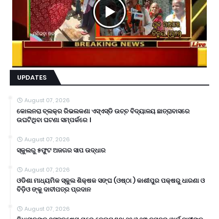
UPDATES
August 07, 2026
କୋଲନରା ବ୍ଲକ୍‌ର ରିଭଲକଣା ଏସ୍‌ଏସ୍‌ଡି ଉଚ୍ଚ ବିଦ୍ୟାଳୟ ଛାତ୍ରାବାସରେ
ଉଘଟିଥିବା ଘଟଣା ସମ୍ପର୍କରେ ।
August 07, 2026
ସ୍କୁଲରୁ ୫ଫୁଟ ଅଜଗର ସାପ ଉଦ୍ଧାର
August 07, 2026
ଓଡିଶା ମାଧ୍ୟମିକ ସ୍କୁଲ ଶିକ୍ଷକ ସଙ୍ଘ (ଓଷ୍ଠା ) କାଶୀପୁର ପକ୍ଷରୁ ଧାରଣା ଓ
ବିଡ଼ିଓ ଙ୍କୁ ଦାବୀପତ୍ର ପ୍ରଦାନ
August 07, 2026