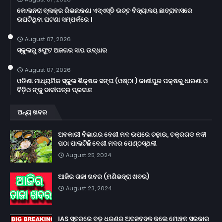
କୋଲନରା ବ୍ଲକ୍‌ର ରିଭଲକଣା ଏସ୍‌ଏସ୍‌ଡି ଉଚ୍ଚ ବିଦ୍ୟାଳୟ ଛାତ୍ରାବାସରେ
ଉଘଟିଥିବା ଘଟଣା ସମ୍ପର୍କରେ ।
August 07, 2026
ସ୍କୁଲରୁ ୫ଫୁଟ ଅଜଗର ସାପ ଉଦ୍ଧାର
August 07, 2026
ଓଡିଶା ମାଧ୍ୟମିକ ସ୍କୁଲ ଶିକ୍ଷକ ସଙ୍ଘ (ଓଷ୍ଠା ) କାଶୀପୁର ପକ୍ଷରୁ ଧାରଣା ଓ
ବିଡ଼ିଓ ଙ୍କୁ ଦାବୀପତ୍ର ପ୍ରଦାନ
ଅନ୍ୟ ଖବର
ଅବକାରୀ ବିଭାଗର ଦେଶୀ ମଦ ଉପରେ ଚଢ଼ାଉ, ଚକ୍ରଗଡ ନଦୀ
ପଠା ପାଲଟିଛି ଦେଶୀ ମଦର ପେଣ୍ଠସ୍ଥଳୀ
August 25, 2024
ଆଜିର ତାଜା ଖବର (ମଣିଭଦ୍ରା ଖବର)
August 23, 2024
IAS ସ୍ତରରେ ବଡ଼ ଧରଣର ଅଦଳବଦଳ କଲେ ମୋହନ ସରକାର