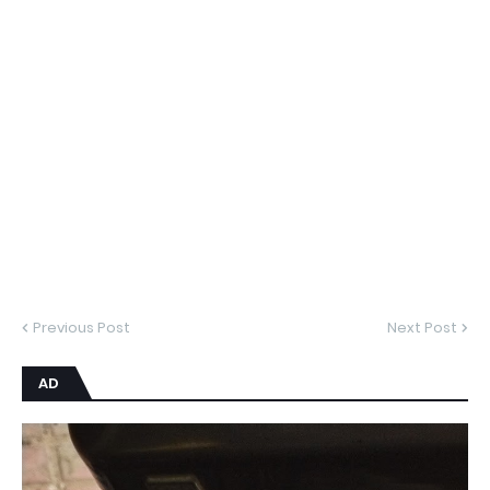
Previous Post
Next Post
AD