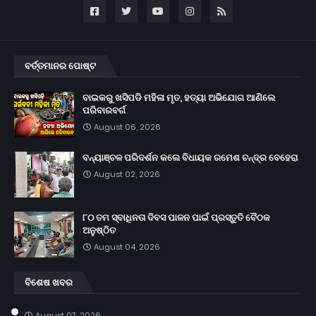
ବର୍ତ୍ତମାନର ପୋଷ୍ଟ
ବାଇକରୁ ଖସିପଡି ମହିଳା ମୃତ, ହତ୍ୟା ଅଭିଯୋଗ ଆଣିଲେ
ପରିବାରବର୍ଗ
August 06, 2026
ବନ୍ୟାଞ୍ଚଳ ପରିଦର୍ଶନ କଲେ ବିଧାୟକ ରମେଶ ଚନ୍ଦ୍ର ବେହେରା
August 02, 2026
୮୦ ତମ ସ୍ବାଧିନତା ଦିବସ ପାଳନ ପାଇଁ ପ୍ରସ୍ତୁତି ବୈଠକ
ଅନୁଷ୍ଠିତ
August 04, 2026
ବିଶେଷ ଖବର
August 07, 2026