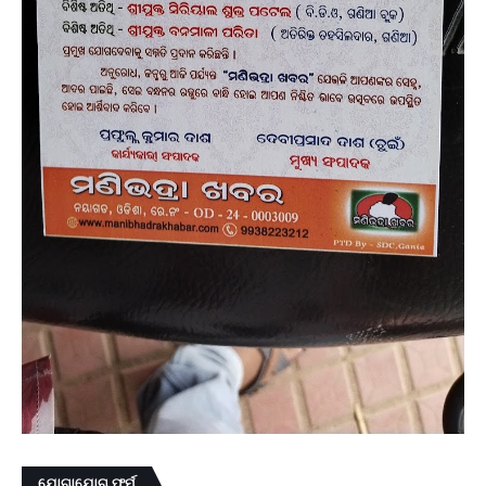
ଯୋଗାଯୋଗ ଫର୍ମ