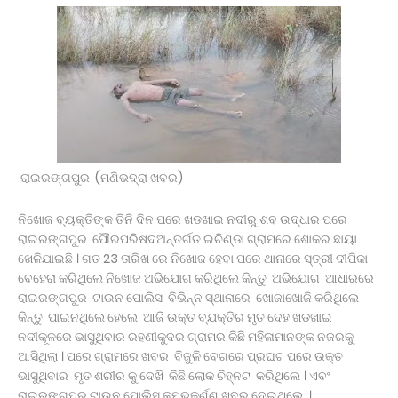
ବିନା ଦୋଷରେ ଜେଲ୍‌ରେ ୨୨ ବର୍ଷ ।
ଯାନ ରାସ୍ତାକୁ ଆସିବା ସହଜ ହେବନାହିଁ ।
ଆବାସିକ ବିଦ୍ୟାଳୟରେ ହିଂସା! ନଡ଼ିଆ ବାହୁଙ୍ଗା ରେ 20ରୁ
ଉର୍ଦ୍ଧ ଛାତ୍ରଙ୍କୁ ମାଡ, ବିଭାଗୀୟ ତଦନ୍ତ ଆରମ୍ଭ l
ମାଲା ବିଜୟ ପ୍ରସାଦଙ୍କ ଘରେ ED
ସଦର ବ୍ଲକ କାର୍ଯ୍ୟାଳୟଠାରେ ପଞ୍ଚାୟତ ନିର୍ବାହୀ
ଅଧିକାରୀଙ୍କ ଉପରେ ହୋଇଥିବା ଦୁର୍ବ୍ୟବହାର
ପ୍ରତିବାଦରେ ଗଣ ଧାରଣା।
ବେଲଗୁଣ୍ଠା: ଦ୍ରୁତଗାମୀ ବୋଲେରୋ ଧକ୍କାରେ ୪ ଗାଈ
ମୃତ, ଜଗନ୍ନାଥପ୍ରସାଦ ପୋଲିସ ଦ୍ୱାରା ଗାଡ଼ି ଓ ଡ୍ରାଇଭର
ରାଇରଙ୍ଗପୁର (ମଣିଭଦ୍ରା ଖବର)
ଅଟକ ।
ଉପଜିଲ୍ଲାପାଳଙ୍କ ଅଚାନକ ପରିଦର୍ଶନ: ୬ଟି ବଳଦ ସହ ଗାଡ଼ି
ନିଖୋଜ ବ୍ୟକ୍ତିଙ୍କ ତିନି ଦିନ ପରେ ଖଡଖାଇ ନଦୀରୁ ଶବ ଉଦ୍ଧାର ପରେ
ଓ ସାର ବୋଝେଇ ଟ୍ରକ ଜବତ।
ରାଇରଙ୍ଗପୁର ପୌରପରିଷଦଅନ୍ତର୍ଗତ ଇଚିଣ୍ଡା ଗ୍ରାମରେ ଶୋକର ଛାୟା
ସାମ୍ବାଦିକ ଭବନରେ ମେଗା ରକ୍ତଦାନ ଶିବିର, ୯୩ ୟୁନିଟ୍
ଖେଳିଯାଇଛି । ଗତ 23 ତାରିଖ ରେ ନିଖୋଜ ହେବା ପରେ ଥାନାରେ ସ୍ତ୍ରୀ ଦୀପିକା
ସଂଗୃହିତ
ବେହେରା କରିଥିଲେ ନିଖୋଜ ଅଭିଯୋଗ କରିଥିଲେ କିନ୍ତୁ ଅଭିଯୋଗ ଆଧାରରେ
ପୂର୍ବତନ ସେନା ଅଧିକାରୀଙ୍କ ନାଁରେ ପୋଲିସର ମିଥ୍ୟା
ରାଇରଙ୍ଗପୁର ଟାଉନ ପୋଲିସ ବିଭିନ୍ନ ସ୍ଥାନାରେ ଖୋଜାଖୋଜି କରିଥିଲେ
ମାମଲା , ନ୍ୟାୟ ପାଇଁ ଉଚ୍ଚ ନ୍ୟାୟାଳୟଙ୍କ ଦ୍ବାରସ୍ଥ
କିନ୍ତୁ ପାଇନଥିଲେ ହେଲେ ଆଜି ଉକ୍ତ ବ୍ଯକ୍ତିର ମୃତ ଦେହ ଖଡଖାଇ
ରାଷ୍ଟ୍ରପତିଙ୍କୁ ଓଡ଼ିଶାର ହସ୍ତତନ୍ତ ଓ ହସ୍ତଶିଳ୍ପର
ନଦୀକୂଳରେ ଭାସୁଥିବାର ରହଣୀକୁଦର ଗ୍ରାମର କିଛି ମହିଳାମାନଙ୍କ ନଜରକୁ
କଳାକୃତି ଉପହାର ପ୍ରଦାନ କଲେ ରାଜ୍ୟପାଳ*
ଆସିଥିଲା । ପରେ ଗ୍ରାମରେ ଖବର ବିଜୁଳି ବେଗରେ ପ୍ରଘଟ ପରେ ଉକ୍ତ
କୋଲନରା ବ୍ଲକ୍‌ର ରିଭଲକଣା ଏସ୍‌ଏସ୍‌ଡି ଉଚ୍ଚ ବିଦ୍ୟାଳୟ
ଭାସୁଥିବାର ମୃତ ଶରୀର କୁ ଦେଖି କିଛି ଲୋକ ଚିହ୍ନଟ କରିଥିଲେ । ଏବଂ
ଛାତ୍ରାବାସରେ ଉଘଟିଥିବା ଘଟଣା ସମ୍ପର୍କରେ ।
ରାଇରଙ୍ଗପୁର ଟାଉନ ପୋଲିସ କୁମ୍ଭକର୍ଣ୍ଣ ଖବର ଦେଇଥିଲେ ।