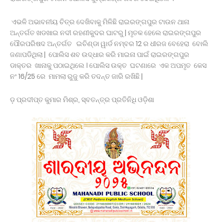
ଏଭଳି ଅଭାବନୀୟ ଚିତ୍ର ଦେଖିବାକୁ ମିଳିଛି ରାଇରଙ୍ଗପୁର ଟାଉନ ଥାନା
ଅନ୍ତର୍ଗତ ଖଡଖାଇ ନଦୀ ରହଣୀକୁଦର ଘାଟରୁ | ମୃତକ ହେଲେ ରାଇରଙ୍ଗପୁର
ପୌରପରିଷଦ ଅନ୍ତର୍ଗତ ଇଚିଣ୍ଡା ୱାର୍ଡ ନମ୍ବର 12 ର ଧୀରଜ ବେହେରା ବୋଲି
ଜଣାପଡିଥିଲା | ପୋଲିସ ଶବ ଉଦ୍ଧାର କରି ମାଇନା ପାଇଁ ରାଇରଙ୍ଗପୁର
ଡାକ୍ତର ଖାନାକୁ ପଠାଇଥିଲେ । ପୋଲିସ ଉକ୍ତ ଘଟଣାରେ ଏକ ଅପମୃତ କେସ
ନଂ 16/25 ରେ ମାମଲା ରୁଜୁ କରି ତଦନ୍ତ ଜାରି ରଖିଛି |
ଡ଼ ପ୍ରଦୀପ୍ତ କୁମାର ମିଶ୍ର, ସ୍ବତନ୍ତ୍ର ପ୍ରତିନିଧି ଓଡ଼ିଶା