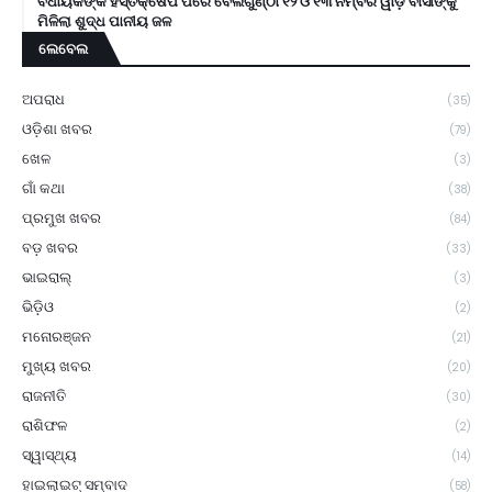
ବିଧାୟକଙ୍କ ହସ୍ତକ୍ଷେପ ପରେ ବେଲଗୁଣ୍ଠା ୧୨ ଓ ୧୩ ନମ୍ବର ୱାର୍ଡ଼ ବାସୀଙ୍କୁ
ମିଳିଲା ଶୁଦ୍ଧ ପାନୀୟ ଜଳ
ଲେବେଲ
ଅପରାଧ
(35)
ଓଡ଼ିଶା ଖବର
(79)
ଖେଳ
(3)
ଗାଁ କଥା
(38)
ପ୍ରମୁଖ ଖବର
(84)
ବଡ଼ ଖବର
(33)
ଭାଇରାଲ୍
(3)
ଭିଡ଼ିଓ
(2)
ମନୋରଞ୍ଜନ
(21)
ମୁଖ୍ୟ ଖବର
(20)
ରାଜନୀତି
(30)
ରାଶିଫଳ
(2)
ସ୍ୱାସ୍ଥ୍ୟ
(14)
ହାଇଲାଇଟ୍ ସମ୍ବାଦ
(58)