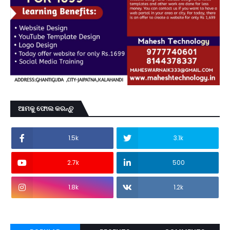
ଆମକୁ ଫୋଲ କରନ୍ତୁ
1.5k
3.1k
2.7k
500
1.8k
1.2k