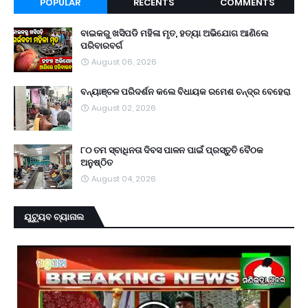
POPULAR
RECENTS
COMMENTS
ବାଇକରୁ ଖସିପଡି ମହିଳା ମୃତ, ହତ୍ୟା ଅଭିଯୋଗ ଆଣିଲେ
ପରିବାରବର୍ଗ
August 06, 2026
ବନ୍ୟାଞ୍ଚଳ ପରିଦର୍ଶନ କଲେ ବିଧାୟକ ରମେଶ ଚନ୍ଦ୍ର ବେହେରା
August 02, 2026
୮୦ ତମ ସ୍ବାଧିନତା ଦିବସ ପାଳନ ପାଇଁ ପ୍ରସ୍ତୁତି ବୈଠକ
ଅନୁଷ୍ଠିତ
August 04, 2026
ୟୁଟ୍ୟୁବ ଚ୍ୟାନାଲ