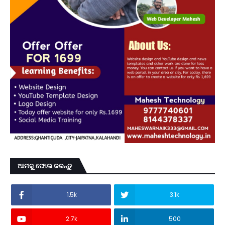
ଆମକୁ ଫୋଲ କରନ୍ତୁ
1.5k
3.1k
2.7k
500