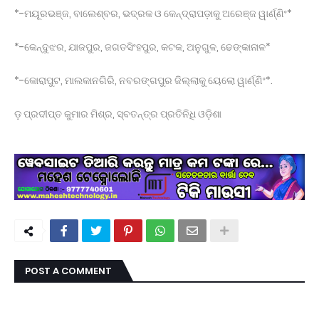
*-ମୟୂରଭଞ୍ଜ, ବାଲେଶ୍ବର, ଭଦ୍ରକ ଓ କେନ୍ଦ୍ରାପଡ଼ାକୁ ଅରେଞ୍ଜ ୱାର୍ଣ୍ଣିଂ*
*-କେନ୍ଦୁଝର, ଯାଜପୁର, ଜଗତସିଂହପୁର, କଟକ, ଅନୁଗୁଳ, ଢେଙ୍କାନାଳ*
*-କୋରାପୁଟ, ମାଲକାନଗିରି, ନବରଙ୍ଗପୁର ଜିଲ୍ଲାକୁ ୟେଲୋ ୱାର୍ଣ୍ଣିଂ*.
ଡ଼ ପ୍ରଦୀପ୍ତ କୁମାର ମିଶ୍ର, ସ୍ବତନ୍ତ୍ର ପ୍ରତିନିଧି ଓଡ଼ିଶା
POST A COMMENT