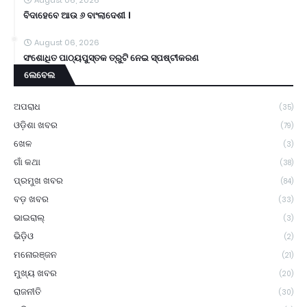
August 06, 2026
ବିଦାହେବେ ଆଉ ୬ ବାଂଲାଦେଶୀ ।
August 06, 2026
ସଂଶୋଧିତ ପାଠ୍ୟପୁସ୍ତକ ତ୍ରୁଟି ନେଇ ସ୍ପଷ୍ଟୀକରଣ
ଲେବେଲ
ଅପରାଧ
(35)
ଓଡ଼ିଶା ଖବର
(79)
ଖେଳ
(3)
ଗାଁ କଥା
(38)
ପ୍ରମୁଖ ଖବର
(84)
ବଡ଼ ଖବର
(33)
ଭାଇରାଲ୍
(3)
ଭିଡ଼ିଓ
(2)
ମନୋରଞ୍ଜନ
(21)
ମୁଖ୍ୟ ଖବର
(20)
ରାଜନୀତି
(30)