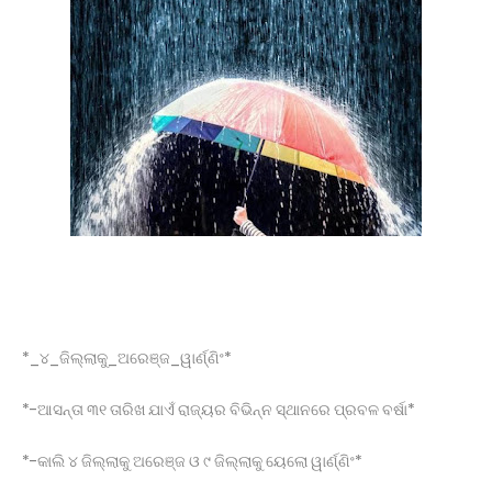
ବେଲଗୁଣ୍ଠା: ଦ୍ରୁତଗାମୀ ବୋଲେରୋ ଧକ୍କାରେ ୪ ଗାଈ
ମୃତ, ଜଗନ୍ନାଥପ୍ରସାଦ ପୋଲିସ ଦ୍ୱାରା ଗାଡ଼ି ଓ ଡ୍ରାଇଭର
ଅଟକ ।
ଉପଜିଲ୍ଲାପାଳଙ୍କ ଅଚାନକ ପରିଦର୍ଶନ: ୬ଟି ବଳଦ ସହ ଗାଡ଼ି
ଓ ସାର ବୋଝେଇ ଟ୍ରକ ଜବତ।
ସାମ୍ବାଦିକ ଭବନରେ ମେଗା ରକ୍ତଦାନ ଶିବିର, ୯୩ ୟୁନିଟ୍
ସଂଗୃହିତ
ପୂର୍ବତନ ସେନା ଅଧିକାରୀଙ୍କ ନାଁରେ ପୋଲିସର ମିଥ୍ୟା
ମାମଲା , ନ୍ୟାୟ ପାଇଁ ଉଚ୍ଚ ନ୍ୟାୟାଳୟଙ୍କ ଦ୍ବାରସ୍ଥ
ରାଷ୍ଟ୍ରପତିଙ୍କୁ ଓଡ଼ିଶାର ହସ୍ତତନ୍ତ ଓ ହସ୍ତଶିଳ୍ପର
କଳାକୃତି ଉପହାର ପ୍ରଦାନ କଲେ ରାଜ୍ୟପାଳ*
ମାନ୍ୟବର ରାଷ୍ଟ୍ରପତିଙ୍କୁ ବ୍ରହ୍ମପୁର ରେଳଷ୍ଟେସନରେ
ବିପୁଳ ସ୍ୱାଗତ ସମ୍ବର୍ଦ୍ଧନା
ପ୍ରାରମ୍ଭିକ ପର୍ଯ୍ୟାୟରେ ମୁଖ୍ୟମନ୍ତ୍ରୀଙ୍କ ୧୧୦ କୋଟି
ଟଙ୍କାର ସହାୟତା ପ୍ୟାକେଜ୍ ଘୋଷଣା
ମୋବାଇଲ ବ୍ଲାଷ୍ଟ ହୋଇ ଘରେ ଲାଗିଲା ନିଆଁ ଅଳ୍ପକେ
*_୪_ଜିଲ୍ଲାକୁ_ଅରେଞ୍ଜ_ୱାର୍ଣ୍ଣିଂ*
ବର୍ତିଲେ ୫ ଜଣ ପରିବାର
ଡାକ୍ତରୀ ପିଜି ପରୀକ୍ଷାର ପ୍ରଶ୍ନ ପତ୍ର ଲିକ୍ ଘଟଣାର
*-ଆସନ୍ତା ୩୧ ତାରିଖ ଯାଏଁ ରାଜ୍ୟର ବିଭିନ୍ନ ସ୍ଥାନରେ ପ୍ରବଳ ବର୍ଷା*
କ୍ରାଇମ୍ ବ୍ରାଞ୍ଚ ତଦନ୍ତ ଦାବି କଲା ମାନବ ଅଧିକାର
ସୁରକ୍ଷା ମଞ୍ଚ
*-କାଲି ୪ ଜିଲ୍ଲାକୁ ଅରେଞ୍ଜ ଓ ୯ ଜିଲ୍ଲାକୁ ୟେଲୋ ୱାର୍ଣ୍ଣିଂ*
ବାଇକରୁ ଖସିପଡି ମହିଳା ମୃତ, ହତ୍ୟା ଅଭିଯୋଗ ଆଣିଲେ
ପରିବାରବର୍ଗ