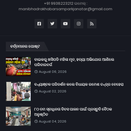
+91 9938223212 ଇମେଲ୍ :
manibhadrakhabarsamparkjanatar@gmail.com
ବର୍ତ୍ତମାନର ପୋଷ୍ଟ
ବାଇକରୁ ଖସିପଡି ମହିଳା ମୃତ, ହତ୍ୟା ଅଭିଯୋଗ ଆଣିଲେ
ପରିବାରବର୍ଗ
August 06, 2026
ବନ୍ୟାଞ୍ଚଳ ପରିଦର୍ଶନ କଲେ ବିଧାୟକ ରମେଶ ଚନ୍ଦ୍ର ବେହେରା
August 02, 2026
୮୦ ତମ ସ୍ବାଧିନତା ଦିବସ ପାଳନ ପାଇଁ ପ୍ରସ୍ତୁତି ବୈଠକ
ଅନୁଷ୍ଠିତ
August 04, 2026