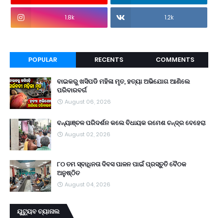
1.8k
1.2k
POPULAR
RECENTS
COMMENTS
ବାଇକରୁ ଖସିପଡି ମହିଳା ମୃତ, ହତ୍ୟା ଅଭିଯୋଗ ଆଣିଲେ
ପରିବାରବର୍ଗ
August 06, 2026
ବନ୍ୟାଞ୍ଚଳ ପରିଦର୍ଶନ କଲେ ବିଧାୟକ ରମେଶ ଚନ୍ଦ୍ର ବେହେରା
August 02, 2026
୮୦ ତମ ସ୍ବାଧିନତା ଦିବସ ପାଳନ ପାଇଁ ପ୍ରସ୍ତୁତି ବୈଠକ
ଅନୁଷ୍ଠିତ
August 04, 2026
ୟୁଟ୍ୟୁବ ଚ୍ୟାନାଲ