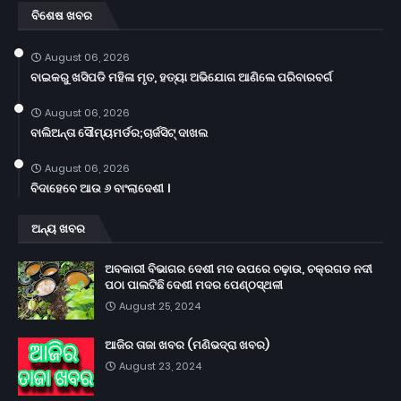
ବିଶେଷ ଖବର
August 06, 2026
ବାଇକରୁ ଖସିପଡି ମହିଳା ମୃତ, ହତ୍ୟା ଅଭିଯୋଗ ଆଣିଲେ ପରିବାରବର୍ଗ
August 06, 2026
ବାଲିଅନ୍ତା ସୌମ୍ୟମର୍ଡର;ଚାର୍ଜସିଟ୍ ଦାଖଲ
August 06, 2026
ବିଦାହେବେ ଆଉ ୬ ବାଂଲାଦେଶୀ ।
ଅନ୍ୟ ଖବର
ଅବକାରୀ ବିଭାଗର ଦେଶୀ ମଦ ଉପରେ ଚଢ଼ାଉ, ଚକ୍ରଗଡ ନଦୀ
ପଠା ପାଲଟିଛି ଦେଶୀ ମଦର ପେଣ୍ଠସ୍ଥଳୀ
August 25, 2024
ଆଜିର ତାଜା ଖବର (ମଣିଭଦ୍ରା ଖବର)
August 23, 2024