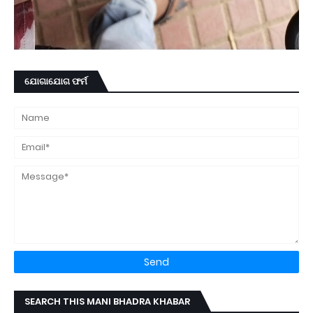
ଯୋଗାଯୋଗ ଫର୍ମ
SEARCH THIS MANI BHADRA KHABAR