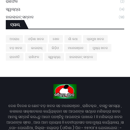
ରାଶିଫଳ
(2)
ସ୍ୱାସ୍ଥ୍ୟ
(14)
ହାଇଲାଇଟ୍ ସମ୍ବାଦ
(58)
ଟ୍ୟାଗ୍
ଅପରାଧ
ଓଡ଼ିଶା ଖବର
ଖେଳ
ଗାଁ କଥା
ପ୍ରମୁଖ ଖବର
ବଡ଼ ଖବର
ଭାଇରାଲ୍
ଭିଡ଼ିଓ
ମନୋରଞ୍ଜନ
ମୁଖ୍ୟ ଖବର
ରାଜନୀତି
ରାଶିଫଳ
ସ୍ୱାସ୍ଥ୍ୟ
ହାଇଲାଇଟ୍ ସମ୍ବାଦ
ଦେଶ ବିଦେଶ ର ଛୋଟ ବଡ଼ ଖବର ସହ ମନୋରଞ୍ଜନ , ରାଶିଚକ୍ର , ବାସ୍ତୁ ସମସ୍ୟା ,
କଳାକାର ସାକ୍ଷାତକାର କାର୍ଯ୍ୟକ୍ରମ ସହ ଆପଣଙ୍କ ସାଥ୍‌ରେ ମଣିଭଦ୍ରା ଖବର
ଆମକୁ ସମ୍ପର୍କ କରନ୍ତୁ ଆମେ ପହଞ୍ଚିବୁ ଆପଣଙ୍କ ପାଖରେ । ।। ମଣିଭଦ୍ରା ଖବର
ଆପଣଙ୍କ ସ୍ଵର , ଆଉ ଆମ ପ୍ରୟାସ ।। ଦେବୀପ୍ରସାଦ ଦାସ ମୁଖ୍ୟ କାର୍ଯ୍ୟାଳୟ ,ସା
,ପୋ- ପୋଗଣିଆ, ଜିଲ୍ଲା- ନୟାଗଡ଼ ( ଓଡିଶା ) ପିନ - ୭୫୨୦୮୫ ଯୋଗାଯୋଗ : -