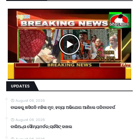
UPDATES
August 06, 2026
ବାଇକରୁ ଖସିପଡି ମହିଳା ମୃତ, ହତ୍ୟା ଅଭିଯୋଗ ଆଣିଲେ ପରିବାରବର୍ଗ
August 06, 2026
ବାଲିଅନ୍ତା ସୌମ୍ୟମର୍ଡର;ଚାର୍ଜସିଟ୍ ଦାଖଲ