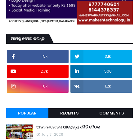
ଆମକୁ ଫୋଲ କରନ୍ତୁ
1.5k
3.1k
2.7k
500
1.8k
1.2k
POPULAR
RECENTS
COMMENTS
ଆଡକଟାରେ ଜନ ଆରୋଗ୍ୟ ସମିତି ବୈଠକ
July 31, 2026