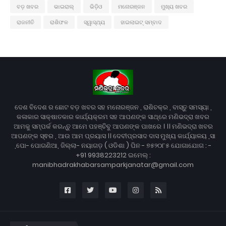
ବଡ଼ ଖବର
ଭାଇରାଲ୍
ଭିଡ଼ିଓ
ମନୋରଞ୍ଜନ
ମୁଖ୍ୟ ଖବର
ରାଜନୀତି
ରାଶିଫଳ
ସ୍ୱାସ୍ଥ୍ୟ
ହାଇଲାଇଟ୍ ସମ୍ବାଦ
ଦେଶ ବିଦେଶ ର ଛୋଟ ବଡ଼ ଖବର ସହ ମନୋରଞ୍ଜନ , ରାଶିଚକ୍ର , ବାସ୍ତୁ ସମସ୍ୟା ,
କଳାକାର ସାକ୍ଷାତକାର କାର୍ଯ୍ୟକ୍ରମ ସହ ଆପଣଙ୍କ ସାଥ୍‌ରେ ମଣିଭଦ୍ରା ଖବର
ଆମକୁ ସମ୍ପର୍କ କରନ୍ତୁ ଆମେ ପହଞ୍ଚିବୁ ଆପଣଙ୍କ ପାଖରେ । ।। ମଣିଭଦ୍ରା ଖବର
ଆପଣଙ୍କ ସ୍ଵର , ଆଉ ଆମ ପ୍ରୟାସ ।। ଦେବୀପ୍ରସାଦ ଦାସ ମୁଖ୍ୟ କାର୍ଯ୍ୟାଳୟ ,ସା
,ପୋ- ପୋଗଣିଆ, ଜିଲ୍ଲା- ନୟାଗଡ଼ ( ଓଡିଶା ) ପିନ - ୭୫୨୦୮୫ ଯୋଗାଯୋଗ : -
+91 9938223212 ଇମେଲ୍ :
manibhadrakhabarsamparkjanatar@gmail.com