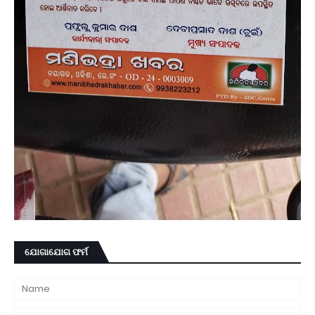
ଯୋଗାଯୋଗ ଫର୍ମ