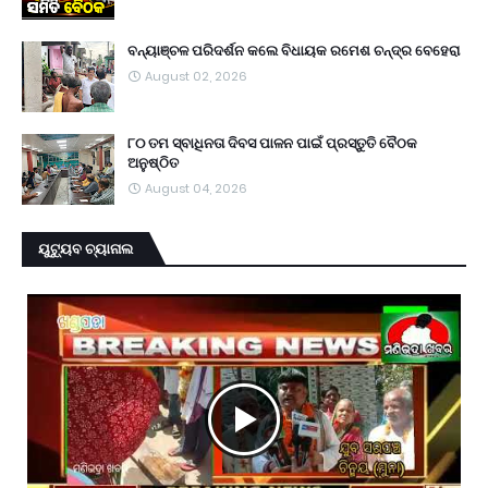
ବନ୍ୟାଞ୍ଚଳ ପରିଦର୍ଶନ କଲେ ବିଧାୟକ ରମେଶ ଚନ୍ଦ୍ର ବେହେରା
August 02, 2026
୮୦ ତମ ସ୍ବାଧିନତା ଦିବସ ପାଳନ ପାଇଁ ପ୍ରସ୍ତୁତି ବୈଠକ
ଅନୁଷ୍ଠିତ
August 04, 2026
ୟୁଟ୍ୟୁବ ଚ୍ୟାନାଲ