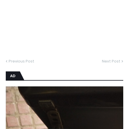
Previous Post
Next Post
AD