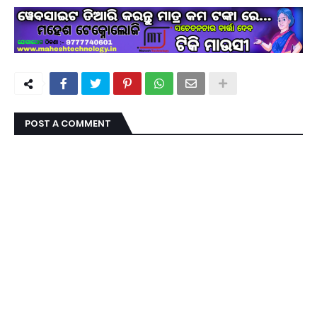
ସାପ କାମୁଡ଼ାରେ ନାବାଳିକାଙ୍କ ମୃତ୍ୟୁ, ପୋଲିସ ଭୂମିକାକୁ
ନେଇ ପ୍ରଶ୍ନ ।
ଆବାସିକ ବିଦ୍ୟାଳୟରେ ହିଂସା! ନଡ଼ିଆ ବାହୁଙ୍ଗା ରେ 20ରୁ
ଉର୍ଦ୍ଧ ଛାତ୍ରଙ୍କୁ ମାଡ, ବିଭାଗୀୟ ତଦନ୍ତ ଆରମ୍ଭ l
POST A COMMENT