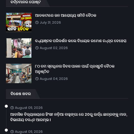
ବର୍ତ୍ତମାନର ପୋଷ୍ଟ
ଆଡକଟାରେ ଜନ ଆରୋଗ୍ୟ ସମିତି ବୈଠକ
July 31, 2026
ବନ୍ୟାଞ୍ଚଳ ପରିଦର୍ଶନ କଲେ ବିଧାୟକ ରମେଶ ଚନ୍ଦ୍ର ବେହେରା
August 02, 2026
୮୦ ତମ ସ୍ବାଧିନତା ଦିବସ ପାଳନ ପାଇଁ ପ୍ରସ୍ତୁତି ବୈଠକ
ଅନୁଷ୍ଠିତ
August 04, 2026
ବିଶେଷ ଖବର
August 05, 2026
ଆବାସିକ ବିଦ୍ୟାଳୟରେ ହିଂସା! ନଡ଼ିଆ ବାହୁଙ୍ଗା ରେ 20ରୁ ଉର୍ଦ୍ଧ ଛାତ୍ରଙ୍କୁ ମାଡ,
ବିଭାଗୀୟ ତଦନ୍ତ ଆରମ୍ଭ l
August 05, 2026