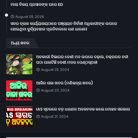
ମାଲା ବିଜୟ ପ୍ରସାଦଙ୍କ ଘରେ ED
August 05, 2026
ସଦର ବ୍ଲକ କାର୍ଯ୍ୟାଳୟଠାରେ ପଞ୍ଚାୟତ ନିର୍ବାହୀ ଅଧିକାରୀଙ୍କ ଉପରେ
ହୋଇଥିବା ଦୁର୍ବ୍ୟବହାର ପ୍ରତିବାଦରେ ଗଣ ଧାରଣା।
ଅନ୍ୟ ଖବର
ଅବକାରୀ ବିଭାଗର ଦେଶୀ ମଦ ଉପରେ ଚଢ଼ାଉ, ଚକ୍ରଗଡ ନଦୀ
ପଠା ପାଲଟିଛି ଦେଶୀ ମଦର ପେଣ୍ଠସ୍ଥଳୀ
August 25, 2024
ଆଜିର ତାଜା ଖବର (ମଣିଭଦ୍ରା ଖବର)
August 23, 2024
IAS ସ୍ତରରେ ବଡ଼ ଧରଣର ଅଦଳବଦଳ କଲେ ମୋହନ ସରକାର
August 21, 2024