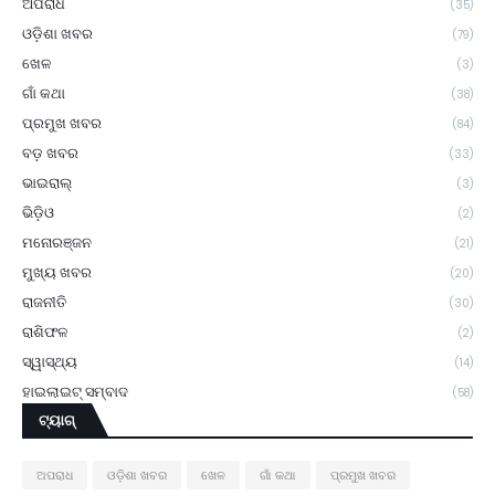
ଅପରାଧ
(35)
ଓଡ଼ିଶା ଖବର
(79)
ଖେଳ
(3)
ଗାଁ କଥା
(38)
ପ୍ରମୁଖ ଖବର
(84)
ବଡ଼ ଖବର
(33)
ଭାଇରାଲ୍
(3)
ଭିଡ଼ିଓ
(2)
ମନୋରଞ୍ଜନ
(21)
ମୁଖ୍ୟ ଖବର
(20)
ରାଜନୀତି
(30)
ରାଶିଫଳ
(2)
ସ୍ୱାସ୍ଥ୍ୟ
(14)
ହାଇଲାଇଟ୍ ସମ୍ବାଦ
(58)
ଟ୍ୟାଗ୍
ଅପରାଧ
ଓଡ଼ିଶା ଖବର
ଖେଳ
ଗାଁ କଥା
ପ୍ରମୁଖ ଖବର