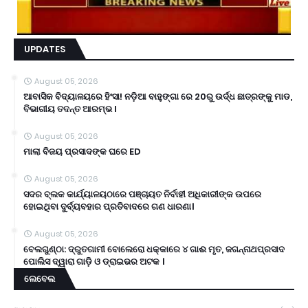
UPDATES
August 05, 2026
ଆବାସିକ ବିଦ୍ୟାଳୟରେ ହିଂସା! ନଡ଼ିଆ ବାହୁଙ୍ଗା ରେ 20ରୁ ଉର୍ଦ୍ଧ ଛାତ୍ରଙ୍କୁ ମାଡ,
ବିଭାଗୀୟ ତଦନ୍ତ ଆରମ୍ଭ l
August 05, 2026
ମାଲା ବିଜୟ ପ୍ରସାଦଙ୍କ ଘରେ ED
August 05, 2026
ସଦର ବ୍ଲକ କାର୍ଯ୍ୟାଳୟଠାରେ ପଞ୍ଚାୟତ ନିର୍ବାହୀ ଅଧିକାରୀଙ୍କ ଉପରେ
ହୋଇଥିବା ଦୁର୍ବ୍ୟବହାର ପ୍ରତିବାଦରେ ଗଣ ଧାରଣା।
August 05, 2026
ବେଲଗୁଣ୍ଠା: ଦ୍ରୁତଗାମୀ ବୋଲେରୋ ଧକ୍କାରେ ୪ ଗାଈ ମୃତ, ଜଗନ୍ନାଥପ୍ରସାଦ
ପୋଲିସ ଦ୍ୱାରା ଗାଡ଼ି ଓ ଡ୍ରାଇଭର ଅଟକ ।
ଲେବେଲ