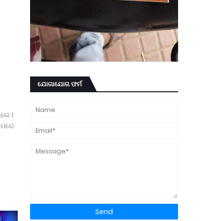
ଯୋଗାଯୋଗ ଫର୍ମ
ିଲେ ।
୍ରମରେ