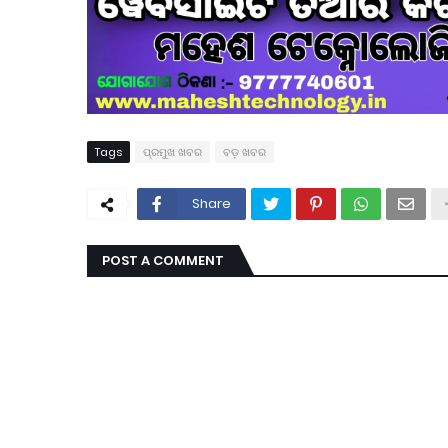
Tags
ପ୍ରମୁଖ ଖବର
ବଡ଼ ଖବର
Share
POST A COMMENT