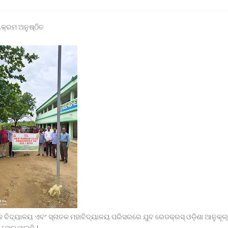
 ଉପରେ ହୋଇଥିବା ଦୁର୍ବ୍ୟବହାର ପ୍ରତିବାଦରେ ଗଣ ଧାରଣା।
ନାଥପ୍ରସାଦ ପୋଲିସ ଦ୍ୱାରା ଗାଡ଼ି ଓ ଡ୍ରାଇଭର ଅଟକ ।
ସାର ବୋଝେଇ ଟ୍ରକ ଜବତ।
ୟକ୍ରମ ଅନୁଷ୍ଠିତ
୍ୟାୟ ପାଇଁ ଉଚ୍ଚ ନ୍ୟାୟାଳୟଙ୍କ ଦ୍ବାରସ୍ଥ
 ଉପହାର ପ୍ରଦାନ କଲେ ରାଜ୍ୟପାଳ*
ାବାସରେ ଉଘଟିଥିବା ଘଟଣା ସମ୍ପର୍କରେ ।
ରୁ ଧାରଣା ଓ ବିଡ଼ିଓ ଙ୍କୁ ଦାବୀପତ୍ର ପ୍ରଦାନ
଼ ବାସୀଙ୍କୁ ମିଳିଲା ଶୁଦ୍ଧ ପାନୀୟ ଜଳ
 ବିଦ୍ୟାଳୟ ଏବଂ ସ୍ନାତକ ମହାବିଦ୍ୟାଳୟ ପରିସରରେ ଯୁବ ରେଡକ୍ରସ୍ ଓଡ଼ିଶା ଆନୁକୂ