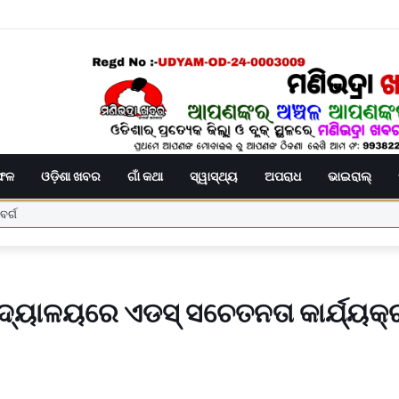
ିଫଳ
ଓଡ଼ିଶା ଖବର
ଗାଁ କଥା
ସ୍ୱାସ୍ଥ୍ୟ
ଅପରାଧ
ଭାଇରାଲ୍
ବର୍ଗ
ିଦ୍ୟାଳୟରେ ଏଡସ୍ ସଚେତନତା କାର୍ଯ୍ୟକ
 ଛାତ୍ରଙ୍କୁ ମାଡ, ବିଭାଗୀୟ ତଦନ୍ତ ଆରମ୍ଭ l