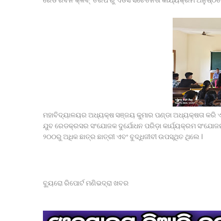
ରେଡ ରିବନ କ୍ଳବ୍ ତରଫରୁ ଏଡସ ସଚେତନତା କାର୍ଯ୍ୟକ୍ରମ ଅନୁଷ୍ଠି
ମହାବିଦ୍ୟାଳୟର ଅଧ୍ୟକ୍ଷ ସଞ୍ଜୟ କୁମାର ପଣ୍ଡା ଅଧ୍ୟକ୍ଷତା କରି 
ଯୁବ ରେଡକ୍ରସର ସଂଯୋଜକ ଦୁର୍ଯୋଧନ ପରିଡ଼ା କାର୍ଯ୍ୟକ୍ରମ ସଂଯୋଜନା 
୨୦୦ରୁ ଅଧିକ ଛାତ୍ର ଛାତ୍ରୀ ଏବଂ ବୁଦ୍ଧିଜୀବୀ ଉପସ୍ଥିତ ଥିଲେ ।
ବ୍ୟୁରୋ ରିପୋର୍ଟ ମଣିଭଦ୍ରା ଖବର