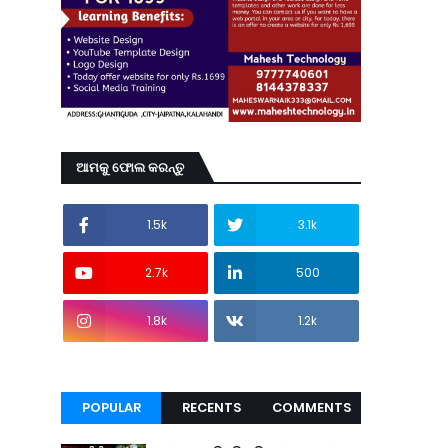
ଆମକୁ ଫୋଲ କରନ୍ତୁ
1.5k
3.1k
2.7k
500
1.8k
1.2k
POPULAR
RECENTS
COMMENTS