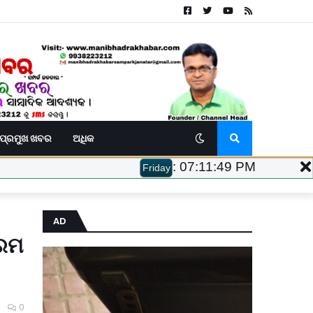
ପ୍ରମୁଖ ଖବର
ଅଧିକ
:
07:11:50 PM
Friday
AD
୍ରମ
0