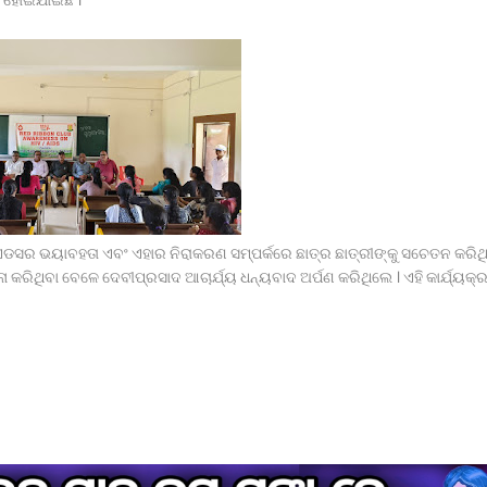
ତ ହୋଇଯାଇଛି ।
ଏଡସର ଭୟାବହତା ଏବଂ ଏହାର ନିରାକରଣ ସମ୍ପର୍କରେ ଛାତ୍ର ଛାତ୍ରୀଙ୍କୁ ସଚେତନ କରିଥ
କରିଥିବା ବେଳେ ଦେବୀପ୍ରସାଦ ଆଚାର୍ଯ୍ୟ ଧନ୍ୟବାଦ ଅର୍ପଣ କରିଥିଲେ । ଏହି କାର୍ଯ୍ୟକ