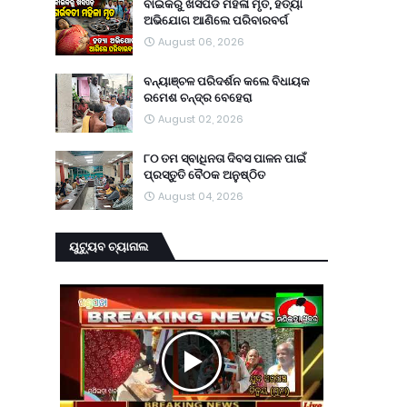
ବାଇକରୁ ଖସିପଡି ମହିଳା ମୃତ, ହତ୍ୟା
ଅଭିଯୋଗ ଆଣିଲେ ପରିବାରବର୍ଗ
August 06, 2026
ବନ୍ୟାଞ୍ଚଳ ପରିଦର୍ଶନ କଲେ ବିଧାୟକ
ରମେଶ ଚନ୍ଦ୍ର ବେହେରା
August 02, 2026
୮୦ ତମ ସ୍ବାଧିନତା ଦିବସ ପାଳନ ପାଇଁ
ପ୍ରସ୍ତୁତି ବୈଠକ ଅନୁଷ୍ଠିତ
August 04, 2026
ୟୁଟ୍ୟୁବ ଚ୍ୟାନାଲ