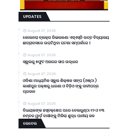
UPDATES
August 07, 2026
କୋଲନରା ବ୍ଲକ୍‌ର ରିଭଲକଣା ଏସ୍‌ଏସ୍‌ଡି ଉଚ୍ଚ ବିଦ୍ୟାଳୟ
ଛାତ୍ରାବାସରେ ଉଘଟିଥିବା ଘଟଣା ସମ୍ପର୍କରେ ।
August 07, 2026
ସ୍କୁଲରୁ ୫ଫୁଟ ଅଜଗର ସାପ ଉଦ୍ଧାର
August 07, 2026
ଓଡିଶା ମାଧ୍ୟମିକ ସ୍କୁଲ ଶିକ୍ଷକ ସଙ୍ଘ (ଓଷ୍ଠା )
କାଶୀପୁର ପକ୍ଷରୁ ଧାରଣା ଓ ବିଡ଼ିଓ ଙ୍କୁ ଦାବୀପତ୍ର
ପ୍ରଦାନ
August 07, 2026
ବିଧାୟକଙ୍କ ହସ୍ତକ୍ଷେପ ପରେ ବେଲଗୁଣ୍ଠା ୧୨ ଓ ୧୩
ନମ୍ବର ୱାର୍ଡ଼ ବାସୀଙ୍କୁ ମିଳିଲା ଶୁଦ୍ଧ ପାନୀୟ ଜଳ
ଲେବେଲ