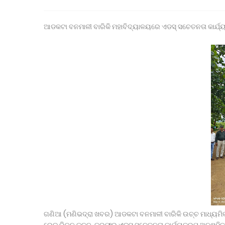
ସଦର ବ୍ଲକ କାର୍ଯ୍ୟାଳୟଠାରେ ପଞ୍ଚାୟତ ନିର୍ବାହୀ ଅଧିକାରୀଙ୍କ
ବେଲଗୁଣ୍ଠା: ଦ୍ରୁତଗାମୀ ବୋଲେରୋ ଧକ୍କାରେ ୪ ଗାଈ ମୃତ, ଜଗନ୍
ଉପଜିଲ୍ଲାପାଳଙ୍କ ଅଚାନକ ପରିଦର୍ଶନ: ୬ଟି ବଳଦ ସହ ଗାଡ଼ି ଓ 
ଆଡକଟା ବନମାଳୀ ବାରିକି ମହାବିଦ୍ୟାଳୟରେ ଏଡସ୍ ସଚେତନତା କାର୍ଯ୍
ସାମ୍ବାଦିକ ଭବନରେ ମେଗା ରକ୍ତଦାନ ଶିବିର, ୯୩ ୟୁନିଟ୍ ସଂଗୃହିତ
ପୂର୍ବତନ ସେନା ଅଧିକାରୀଙ୍କ ନାଁରେ ପୋଲିସର ମିଥ୍ୟା ମାମଲା , ନ
ରାଷ୍ଟ୍ରପତିଙ୍କୁ ଓଡ଼ିଶାର ହସ୍ତତନ୍ତ ଓ ହସ୍ତଶିଳ୍ପର କଳାକୃତି
କୋଲନରା ବ୍ଲକ୍‌ର ରିଭଲକଣା ଏସ୍‌ଏସ୍‌ଡି ଉଚ୍ଚ ବିଦ୍ୟାଳୟ ଛାତ୍ର
ସ୍କୁଲରୁ ୫ଫୁଟ ଅଜଗର ସାପ ଉଦ୍ଧାର
ଓଡିଶା ମାଧ୍ୟମିକ ସ୍କୁଲ ଶିକ୍ଷକ ସଙ୍ଘ (ଓଷ୍ଠା ) କାଶୀପୁର ପକ୍ଷ
ବିଧାୟକଙ୍କ ହସ୍ତକ୍ଷେପ ପରେ ବେଲଗୁଣ୍ଠା ୧୨ ଓ ୧୩ ନମ୍ବର ୱାର୍ଡ
ଗଣିଆ (ମଣିଭଦ୍ରା ଖବର) ଆଡକଟା ବନମାଳୀ ବାରିକି ଉଚ୍ଚ ମାଧ୍ୟମିକ