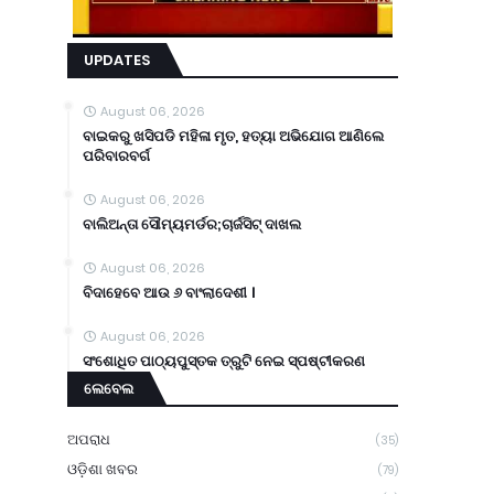
UPDATES
August 06, 2026
ବାଇକରୁ ଖସିପଡି ମହିଳା ମୃତ, ହତ୍ୟା ଅଭିଯୋଗ ଆଣିଲେ
ପରିବାରବର୍ଗ
August 06, 2026
ବାଲିଅନ୍ତା ସୌମ୍ୟମର୍ଡର;ଚାର୍ଜସିଟ୍ ଦାଖଲ
August 06, 2026
ବିଦାହେବେ ଆଉ ୬ ବାଂଲାଦେଶୀ ।
August 06, 2026
ସଂଶୋଧିତ ପାଠ୍ୟପୁସ୍ତକ ତ୍ରୁଟି ନେଇ ସ୍ପଷ୍ଟୀକରଣ
ଲେବେଲ
ଅପରାଧ
(35)
ଓଡ଼ିଶା ଖବର
(79)