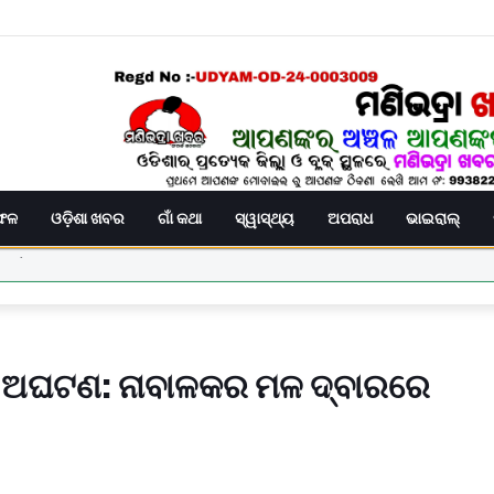
ିଫଳ
ଓଡ଼ିଶା ଖବର
ଗାଁ କଥା
ସ୍ୱାସ୍ଥ୍ୟ
ଅପରାଧ
ଭାଇରାଲ୍
ବଡ଼ ଅଘଟଣ: ନାବାଳକର ମଳ ଦ୍ବାରରେ
 ଛାତ୍ରଙ୍କୁ ମାଡ, ବିଭାଗୀୟ ତଦନ୍ତ ଆରମ୍ଭ l
 ଉପରେ ହୋଇଥିବା ଦୁର୍ବ୍ୟବହାର ପ୍ରତିବାଦରେ ଗଣ ଧାରଣା।