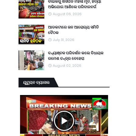
ବାଇକରୁ ଖସିପଡି ମହିଳା ମୃତ, ହତ୍ୟା
ଅଭିଯୋଗ ଆଣିଲେ ପରିବାରବର୍ଗ
August 06, 2026
ଆଡକଟାରେ ଜନ ଆରୋଗ୍ୟ ସମିତି
ବୈଠକ
July 31, 2026
ବନ୍ୟାଞ୍ଚଳ ପରିଦର୍ଶନ କଲେ ବିଧାୟକ
ରମେଶ ଚନ୍ଦ୍ର ବେହେରା
August 02, 2026
ୟୁଟ୍ୟୁବ ଚ୍ୟାନାଲ