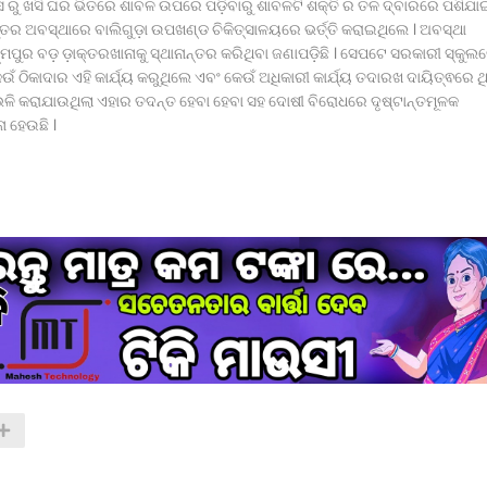
 ରୁ ଖସି ଘର ଭିତରେ ଶାବଳ ଉପରେ ପଡ଼ିବାରୁ ଶାବଳଟି ଶକ୍ତି ର ତଳ ଦ୍ବାରରେ ପଶିଯା
ତର ଅବସ୍ଥାରେ ବାଲିଗୁଡ଼ା ଉପଖଣ୍ଡ ଚିକିତ୍ସାଳୟରେ ଭର୍ତ୍ତି କରାଇଥିଲେ । ଅବସ୍ଥା
୍ମପୁର ବଡ଼ ଡ଼ାକ୍ତରଖାନାକୁ ସ୍ଥାନାନ୍ତର କରିଥିବା ଜଣାପଡ଼ିଛି । ସେପଟେ ସରକାରୀ ସ୍କୁଲ
େଉଁ ଠିକାଦାର ଏହି କାର୍ଯ୍ୟ କରୁଥିଲେ ଏବଂ କେଉଁ ଅଧିକାରୀ କାର୍ଯ୍ୟ ତଦାରଖ ଦାୟିତ୍ଵରେ ଥ
ିଭଳି କରାଯାଉଥିଲା ଏହାର ତଦନ୍ତ ହେବା ହେବା ସହ ଦୋଷୀ ବିରୋଧରେ ଦୃଷ୍ଟାନ୍ତମୂଳକ
 ହେଉଛି ।