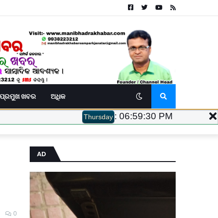
ପ୍ରମୁଖ ଖବର
ଅଧିକ
:
06:59:31 PM
Thursday
AD
0