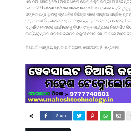
ଧରି ଠିଆ ହୋଇଥିଲେ । ଅସାବଧାନତା ଯୋଗୁଁ ଶକ୍ତି ଭଙ୍ଗା ଆଜବେଷ୍ଟସ
ଜଣାପଡ଼ିଛି । ଘଟଣା ଘଟିବାର ଖବରପାଇ ପରିବାର ଲୋକେ ଶକ୍ତିକୁ ଗୁରୁ
ସଙ୍କଟାପନ୍ନ ଥିବାରୁ ପ୍ରାଥମିକ ଚିକିତ୍ସା ପରେ ଡାକ୍ତର ଶକ୍ତିକୁ ବ୍ରହ
ମରାମତି କାର୍ଯ୍ୟ ନାବାଳକ ଶ୍ରମିକଙ୍କ ଦ୍ବାରା କିଭଳି କରାଯାଉଥିଲା । କ
ଏଥିସହିତ ନାବାଳକ ଶ୍ରମିକଙ୍କୁ ବିପଦ ସଂକୁଳ କାର୍ଯ୍ୟରେ ନିୟୋଜିତ କ
କାର୍ଯ୍ୟାନୁଷ୍ଠାନ ଗ୍ରହଣ କରାଯିବ ଜରୁରୀ ବୋଲି ସାଧାରଣରେ ଆଲୋଚନା
ରିପୋର୍ଟ :-ସଞ୍ଜୟ କୁମାର ପାଣିଗ୍ରାହୀ, କୋଟଗଡ, ଜି. କନ୍ଧମାଳ
Share