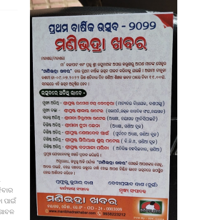
ି
ନିବାର
ା ପାଇଁ
 ଶାବଳ