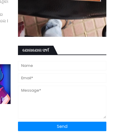
ଇଥିବା
ରେ
ିଲେ ।
ଯୋଗାଯୋଗ ଫର୍ମ