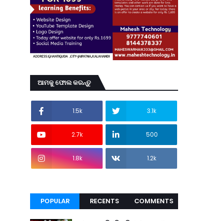
ଆମକୁ ଫୋଲ କରନ୍ତୁ
1.5k
3.1k
2.7k
500
1.8k
1.2k
POPULAR
RECENTS
COMMENTS