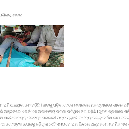
ନାଥପ୍ରସାଦ ପୋଲିସ ଦ୍ୱାରା ଗାଡ଼ି ଓ ଡ୍ରାଇଭର ଅଟକ ।
ସାର ବୋଝେଇ ଟ୍ରକ ଜବତ।
 ପଶିଗଲା ଶାବଳ
୍ୟାୟ ପାଇଁ ଉଚ୍ଚ ନ୍ୟାୟାଳୟଙ୍କ ଦ୍ବାରସ୍ଥ
 ଉପହାର ପ୍ରଦାନ କଲେ ରାଜ୍ୟପାଳ*
ୱାଗତ ସମ୍ବର୍ଦ୍ଧନା
ାର ସହାୟତା ପ୍ୟାକେଜ୍ ଘୋଷଣା
୫ ଜଣ ପରିବାର
ବ୍ରାଞ୍ଚ ତଦନ୍ତ ଦାବି କଲା ମାନବ ଅଧିକାର ସୁରକ୍ଷା ମଞ୍ଚ
ବର୍ଗ
ଟଣ ଘଟିଯାଇଥିବା ଜଣାପଡ଼ିଛି । ଛାତରୁ ପଡ଼ିବା ବେଳେ ନାବାଳକର ମଳ ଦ୍ବାରରେ ଶାବଳ ପଶ
୍ଣଗିରି ଅଞ୍ଚଳରେ ଏଭଳି ଏକ ଅଭାବନୀୟ ଘଟଣା ଘଟିଥିବା ଜଣାପଡ଼ିଛି । ସୂଚନା ପ୍ରକାରେ ଶ
ଅ ଶକ୍ତି ପାଟଗୁରୁ ନିକଟସ୍ଥ ସରକାରୀ ଉଚ୍ଚ ପ୍ରାଥମିକ ବିଦ୍ୟାଳୟକୁ ନିର୍ମାଣ କାମ କରିବ
କ୍ତି ଆଜବେଷ୍ଟସ ଉପରକୁ ଚଢ଼ିଥିଲା ସେହି ସମୟରେ ଘର ଭିତରେ ଅନ୍ୟଜଣେ ଶ୍ରମିକ ଏକ