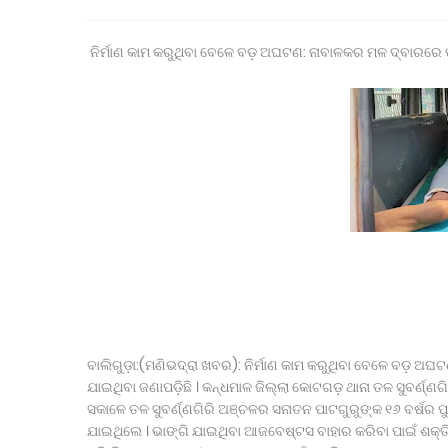
ବେଲଗୁଣ୍ଠା: ଦ୍ରୁତଗାମୀ ବୋଲେରୋ ଧକ୍କାରେ ୪ ଗାଈ ମୃତ, ଜଗନ୍
ଉପଜିଲ୍ଲାପାଳଙ୍କ ଅଚାନକ ପରିଦର୍ଶନ: ୬ଟି ବଳଦ ସହ ଗାଡ଼ି ଓ 
ସାମ୍ବାଦିକ ଭବନରେ ମେଗା ରକ୍ତଦାନ ଶିବିର, ୯୩ ୟୁନିଟ୍ ସଂଗୃହିତ
ନିର୍ମାଣ କାମ କରୁଥିବା ବେଳେ ବଡ଼ ଅଘଟଣ: ନାବାଳକର ମଳ ଦ୍ବାରରେ
ପୂର୍ବତନ ସେନା ଅଧିକାରୀଙ୍କ ନାଁରେ ପୋଲିସର ମିଥ୍ୟା ମାମଲା , ନ
ରାଷ୍ଟ୍ରପତିଙ୍କୁ ଓଡ଼ିଶାର ହସ୍ତତନ୍ତ ଓ ହସ୍ତଶିଳ୍ପର କଳାକୃତି
ମାନ୍ୟବର ରାଷ୍ଟ୍ରପତିଙ୍କୁ ବ୍ରହ୍ମପୁର ରେଳଷ୍ଟେସନରେ ବିପୁଳ ସ୍
ପ୍ରାରମ୍ଭିକ ପର୍ଯ୍ୟାୟରେ ମୁଖ୍ୟମନ୍ତ୍ରୀଙ୍କ ୧୧୦ କୋଟି ଟଙ୍କ
ମୋବାଇଲ ବ୍ଲାଷ୍ଟ ହୋଇ ଘରେ ଲାଗିଲା ନିଆଁ ଅଳ୍ପକେ ବର୍ତିଲେ 
ଡାକ୍ତରୀ ପିଜି ପରୀକ୍ଷାର ପ୍ରଶ୍ନ ପତ୍ର ଲିକ୍ ଘଟଣାର କ୍ରାଇମ୍ 
ବାଇକରୁ ଖସିପଡି ମହିଳା ମୃତ, ହତ୍ୟା ଅଭିଯୋଗ ଆଣିଲେ ପରିବାର
ବାଲିଗୁଡ଼ା:(ମଣିଭଦ୍ରା ଖବର): ନିର୍ମାଣ କାମ କରୁଥିବା ବେଳେ ବଡ଼ ଅଘ
ଯାଇଥିବା ଜଣାପଡ଼ିଛି । କନ୍ଧମାଳ ଜିଲ୍ଲା କୋଟଗଡ଼ ଥାନା ତଳ ସୁବର୍ଣ
ସକାଳେ ତଳ ସୁବର୍ଣ୍ଣଗିରି ଅଞ୍ଚଳର ସନାତନ ପାଟଗୁରୁଙ୍କ ୧୬ ବର୍ଷର ପୁ
ଯାଇଥିଲେ । ଭାଙ୍ଗି ଯାଇଥିବା ଆଜବେଷ୍ଟସ ବାହାର କରିବା ପାଇଁ ଶ