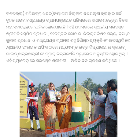
ଦଶପଲ୍ଲା( ମଣିଭଦ୍ରା ଖବର)ନୟାଗଡ ଜିଲ୍ଲାର ଦଶପଲ୍ଲା ବ୍ଲକ୍ ର ସର୍ବ
ବୃହତ ଗ୍ରାମ ମଧ୍ୟଖଣ୍ଡ ଗ୍ରାମପଞ୍ଚାୟତ ପରିସରରେ ସାଧାରଣତନ୍ତ୍ର ଦିବସ
ମହା ସମାରୋହରେ ପାଳିତ ହୋଇଯାଇଛି । ଏହି ଅବସରରେ ସ୍ଥାନୀୟ ସରପଞ୍ଚ
ଶ୍ରୀମତି ସସ୍ମିତା ପ୍ରଧାନ , ୧୧ନମ୍ବର ଜୋନ ର ଜିଲ୍ଲାପରିଷଦ ସଭ୍ୟ ବସନ୍ତ
କୁମାର ପ୍ରଧାନ ଓ ମଧ୍ୟଖଣ୍ଡ ଗ୍ରାମର ବହୁ ବିଶିଷ୍ଠ ବ୍ୟକ୍ତି କଂ ଉପସ୍ଥିତି ରେ
,ସ୍ଥାନୀୟ ପଂଚାୟତ ଅଫିସ ଠାରେ ମଧ୍ୟଖଣ୍ଡ ଉଚ୍ଚ ବିଦ୍ୟାଳୟ ର ସ୍କାଉଟ୍
ଗାଇଡ୍ ଛାତ୍ରଛାତ୍ରୀ କଂ ଦ୍ବାରା ଚିତ୍ତାକର୍ଷକ ପ୍ୟାରେଡ଼ ଅନୁଷ୍ଠିତ ହୋଇଥିଲା ।
ଏହି ପ୍ୟାରେଡ଼ ରେ ସରପଞ୍ଚ ଶ୍ରୀମତୀ ଅଭିବାଦନ ଗ୍ରହଣ କରିଥିଲେ ।