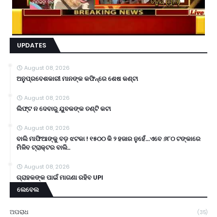
UPDATES
August 08, 2026
ଅନୁପ୍ରବେଶକାରୀ ମାନଙ୍କ କଫିନ୍‌ରେ ଶେଷ କଣ୍ଟା
August 08, 2026
ଲିଫ୍ଟ ନ ଦେବାରୁ ଯୁବକଙ୍କ ତଣ୍ଟି କଟା
August 08, 2026
ବାଲି ମାଫିଆଙ୍କୁ ବଡ଼ ଝଟକା ! ୧୫୦୦ କି ୨ ହଜାର ନୁହେଁ...ଏବେ ୬୮୦ ଟଙ୍କାରେ
ମିଳିବ ଟ୍ରାକ୍ଟର ବାଲି..
August 08, 2026
ଗ୍ରାହକଙ୍କ ପାଇଁ ମାଗଣା ରହିବ UPI
ଲେବେଲ
ଅପରାଧ
(35)