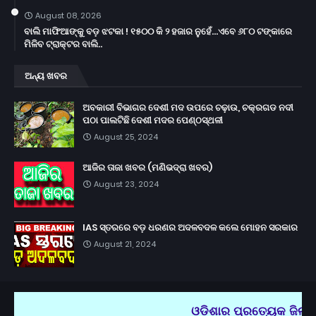
August 08, 2026
ବାଲି ମାଫିଆଙ୍କୁ ବଡ଼ ଝଟକା ! ୧୫୦୦ କି ୨ ହଜାର ନୁହେଁ...ଏବେ ୬୮୦ ଟଙ୍କାରେ
ମିଳିବ ଟ୍ରାକ୍ଟର ବାଲି..
ଅନ୍ୟ ଖବର
ଅବକାରୀ ବିଭାଗର ଦେଶୀ ମଦ ଉପରେ ଚଢ଼ାଉ, ଚକ୍ରଗଡ ନଦୀ
ପଠା ପାଲଟିଛି ଦେଶୀ ମଦର ପେଣ୍ଠସ୍ଥଳୀ
August 25, 2024
ଆଜିର ତାଜା ଖବର (ମଣିଭଦ୍ରା ଖବର)
August 23, 2024
IAS ସ୍ତରରେ ବଡ଼ ଧରଣର ଅଦଳବଦଳ କଲେ ମୋହନ ସରକାର
August 21, 2024
ଓଡ଼ିଶାର ପ୍ରତ୍ୟେକ ଜିଲ୍ଲା