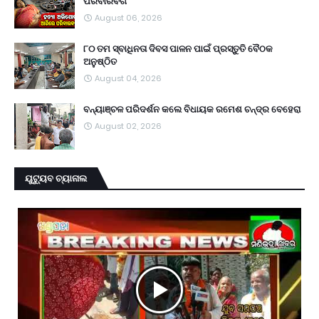
ପରିବାରବର୍ଗ
August 06, 2026
୮୦ ତମ ସ୍ବାଧିନତା ଦିବସ ପାଳନ ପାଇଁ ପ୍ରସ୍ତୁତି ବୈଠକ
ଅନୁଷ୍ଠିତ
August 04, 2026
ବନ୍ୟାଞ୍ଚଳ ପରିଦର୍ଶନ କଲେ ବିଧାୟକ ରମେଶ ଚନ୍ଦ୍ର ବେହେରା
August 02, 2026
ୟୁଟ୍ୟୁବ ଚ୍ୟାନାଲ