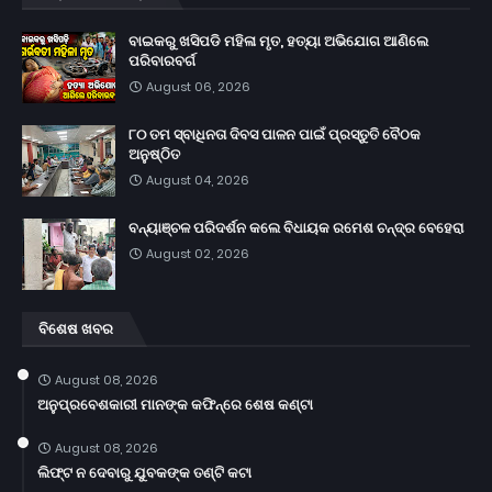
ବାଇକରୁ ଖସିପଡି ମହିଳା ମୃତ, ହତ୍ୟା ଅଭିଯୋଗ ଆଣିଲେ
ପରିବାରବର୍ଗ
August 06, 2026
୮୦ ତମ ସ୍ବାଧିନତା ଦିବସ ପାଳନ ପାଇଁ ପ୍ରସ୍ତୁତି ବୈଠକ
ଅନୁଷ୍ଠିତ
August 04, 2026
ବନ୍ୟାଞ୍ଚଳ ପରିଦର୍ଶନ କଲେ ବିଧାୟକ ରମେଶ ଚନ୍ଦ୍ର ବେହେରା
August 02, 2026
ବିଶେଷ ଖବର
August 08, 2026
ଅନୁପ୍ରବେଶକାରୀ ମାନଙ୍କ କଫିନ୍‌ରେ ଶେଷ କଣ୍ଟା
August 08, 2026
ଲିଫ୍ଟ ନ ଦେବାରୁ ଯୁବକଙ୍କ ତଣ୍ଟି କଟା