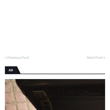
Previous Post
Next Post
AD