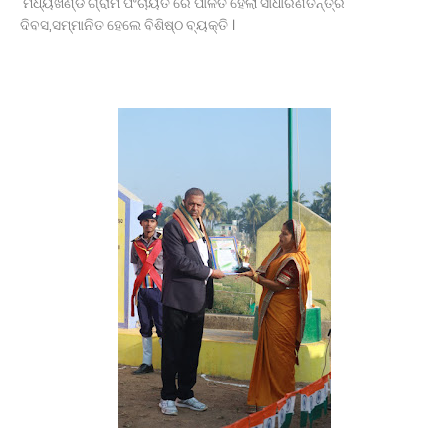
ମଧ୍ୟଖଣ୍ଡ ଗ୍ରାମ ପଂଚାୟତ ରେ ପାଳିତ ହେଲା ସାଧାରଣତନ୍ତ୍ର
ବାଇକରୁ ଖସିପଡି ମହିଳା ମୃତ, ହତ୍ୟା ଅଭିଯୋଗ ଆଣିଲେ
ଦିବସ,ସମ୍ମାନିତ ହେଲେ ବିଶିଷ୍ଠ ବ୍ୟକ୍ତି ।
ପରିବାରବର୍ଗ
ବାଲିଅନ୍ତା ସୌମ୍ୟମର୍ଡର;ଚାର୍ଜସିଟ୍ ଦାଖଲ
ବିଦାହେବେ ଆଉ ୬ ବାଂଲାଦେଶୀ ।
ସଂଶୋଧିତ ପାଠ୍ୟପୁସ୍ତକ ତ୍ରୁଟି ନେଇ ସ୍ପଷ୍ଟୀକରଣ
ବିଜେପି କର୍ମୀଙ୍କୁ ହତ୍ୟା; ୨ଅଟକ ।
ବାଂଲାଦେଶକୁ ଫେରିବି- ଶେଖ୍ ହାସିନା ।
ବିନା ଦୋଷରେ ଜେଲ୍‌ରେ ୨୨ ବର୍ଷ ।
ଯାନ ରାସ୍ତାକୁ ଆସିବା ସହଜ ହେବନାହିଁ ।
ଆବାସିକ ବିଦ୍ୟାଳୟରେ ହିଂସା! ନଡ଼ିଆ ବାହୁଙ୍ଗା ରେ 20ରୁ
ଉର୍ଦ୍ଧ ଛାତ୍ରଙ୍କୁ ମାଡ, ବିଭାଗୀୟ ତଦନ୍ତ ଆରମ୍ଭ l
ମାଲା ବିଜୟ ପ୍ରସାଦଙ୍କ ଘରେ ED
ସଦର ବ୍ଲକ କାର୍ଯ୍ୟାଳୟଠାରେ ପଞ୍ଚାୟତ ନିର୍ବାହୀ
ଅଧିକାରୀଙ୍କ ଉପରେ ହୋଇଥିବା ଦୁର୍ବ୍ୟବହାର
ପ୍ରତିବାଦରେ ଗଣ ଧାରଣା।
ଅନୁପ୍ରବେଶକାରୀ ମାନଙ୍କ କଫିନ୍‌ରେ ଶେଷ କଣ୍ଟା