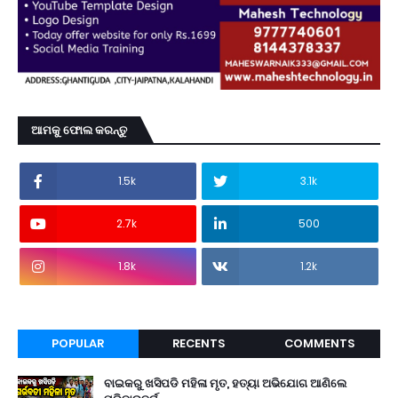
ଆମକୁ ଫୋଲ କରନ୍ତୁ
1.5k
3.1k
2.7k
500
1.8k
1.2k
POPULAR
RECENTS
COMMENTS
ବାଇକରୁ ଖସିପଡି ମହିଳା ମୃତ, ହତ୍ୟା ଅଭିଯୋଗ ଆଣିଲେ