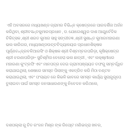
ଏହି ଅବସରରେ ମଧ୍ୟଖଣ୍ଡ ଗ୍ରାମର ବିଭିନ୍ନ କ୍ଷେତ୍ରରେ ପାରଦର୍ଶିତା ଅର୍ଜନ
କରିଥିବା, ଶ୍ରୀବସନ୍ତକୁମାରପ୍ରଧାନ , ଡ. ଯୋଗେଶ୍ୱର ଦାଶ ଆୟୁର୍ବେଦିକ
ଚିକିତ୍ସକ ,ଶ୍ରୀ ଶରତ କୁମାର ସାହୁ ସଙ୍ଗୀତଜ୍ଞ ,ଶ୍ରୀ ସୁଶାନ୍ତ କୁମାରମହାରଣା
ଭଲ କାରିଗର, ମଧ୍ୟଖଣ୍ଡଉଚ୍ଚବିଦ୍ୟାଳୟର ପ୍ରଧାନଶିକ୍ଷକ
ପୂର୍ଣ୍ଣଚନ୍ଦ୍ରବଳିଆରସିଂ ଓ ଶିକ୍ଷକ ଶ୍ରୀ ବିଶ୍ବମ୍ବରପରିଡ଼ା, କୃଷିକ୍ଷେତ୍ର
ଶ୍ରୀ ଝରଣାପରିଡ଼ା- ସୁଚିଶ୍ମିତା ବେହେରା ଭଲ ଛାତ୍ରୀ , ଏବଂ ଲକ୍ଷ୍ମୀଧର
ମହାରଣା କୁଂଟ୍ରଫି ଏବଂ ମାନପତ୍ର ଦେଇ ଗ୍ରାମପଞ୍ଚାୟତ ତଫରୁ ସମ୍ବର୍ଦ୍ଧିତ
କରାଯାଇଥିଲା, ଶେଷରେ ସମସ୍ତ ପିଲାଙ୍କୁ ଏକତ୍ରିତ କରି ମିଠା ବଣ୍ଟନ
କରାଯାଇଥିଲା, ଏବଂ ପଂଚାୟତ ରେ କିଭଳି ଭାବରେ ସମସ୍ତ କାର୍ଯ୍ୟ ସୁଚାରୁରୂପେ
ତୁଲାଇବା ପାଇଁ ସମସ୍ତ ଜନସାଧାରଣଙ୍କୁ ନିବେଦନ କରିଥଲେ,
ଦଶପଲ୍ଲା ରୁ ଚିତ ରଂଜନ ମିଶ୍ର ଙ୍କ ରିପୋ୍ଟ ମଣିଭଦ୍ରା ଖବର,