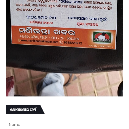
ଯୋଗାଯୋଗ ଫର୍ମ