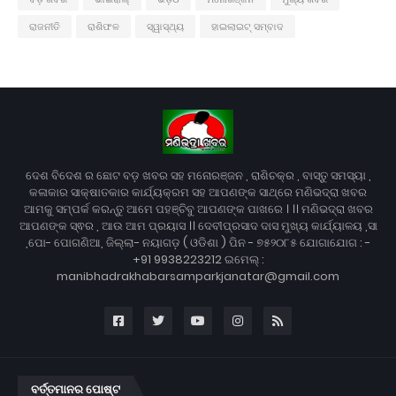
ରାଜନୀତି
ରାଶିଫଳ
ସ୍ୱାସ୍ଥ୍ୟ
ହାଇଲାଇଟ୍ ସମ୍ବାଦ
ଦେଶ ବିଦେଶ ର ଛୋଟ ବଡ଼ ଖବର ସହ ମନୋରଞ୍ଜନ , ରାଶିଚକ୍ର , ବାସ୍ତୁ ସମସ୍ୟା ,
କଳାକାର ସାକ୍ଷାତକାର କାର୍ଯ୍ୟକ୍ରମ ସହ ଆପଣଙ୍କ ସାଥ୍‌ରେ ମଣିଭଦ୍ରା ଖବର
ଆମକୁ ସମ୍ପର୍କ କରନ୍ତୁ ଆମେ ପହଞ୍ଚିବୁ ଆପଣଙ୍କ ପାଖରେ । ।। ମଣିଭଦ୍ରା ଖବର
ଆପଣଙ୍କ ସ୍ଵର , ଆଉ ଆମ ପ୍ରୟାସ ।। ଦେବୀପ୍ରସାଦ ଦାସ ମୁଖ୍ୟ କାର୍ଯ୍ୟାଳୟ ,ସା
,ପୋ- ପୋଗଣିଆ, ଜିଲ୍ଲା- ନୟାଗଡ଼ ( ଓଡିଶା ) ପିନ - ୭୫୨୦୮୫ ଯୋଗାଯୋଗ : -
+91 9938223212 ଇମେଲ୍ :
manibhadrakhabarsamparkjanatar@gmail.com
ବର୍ତ୍ତମାନର ପୋଷ୍ଟ