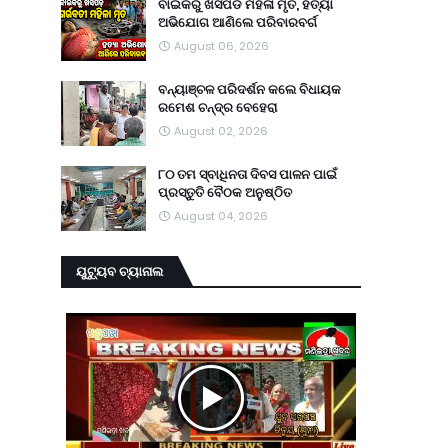
ବାଇକରୁ ଖସିପଡି ମହିଳା ମୃତ, ହତ୍ୟା
ଅଭିଯୋଗ ଆଣିଲେ ପରିବାରବର୍ଗ
August 06, 2026
ବନ୍ୟାଞ୍ଚଳ ପରିଦର୍ଶନ କଲେ ବିଧାୟକ
ରମେଶ ଚନ୍ଦ୍ର ବେହେରା
August 02, 2026
୮୦ ତମ ସ୍ବାଧିନତା ଦିବସ ପାଳନ ପାଇଁ
ପ୍ରସ୍ତୁତି ବୈଠକ ଅନୁଷ୍ଠିତ
August 04, 2026
ୟୁଟ୍ୟୁବ ଚ୍ୟାନାଲ