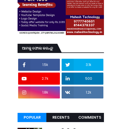
ଆମକୁ ଫୋଲ କରନ୍ତୁ
1.5k
3.1k
2.7k
500
1.8k
1.2k
POPULAR
RECENTS
COMMENTS