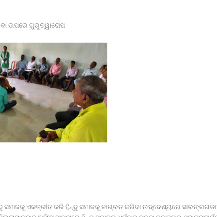
ନାଥପ୍ରସାଦ ପୋଲିସ ଦ୍ୱାରା ଗାଡ଼ି ଓ ଡ୍ରାଇଭର ଅଟକ ।
ସାର ବୋଝେଇ ଟ୍ରକ ଜବତ।
 ଦେବା ଉପରେ ଗୁରୁତ୍ୱାରୋପ
୍ୟାୟ ପାଇଁ ଉଚ୍ଚ ନ୍ୟାୟାଳୟଙ୍କ ଦ୍ବାରସ୍ଥ
 ଉପହାର ପ୍ରଦାନ କଲେ ରାଜ୍ୟପାଳ*
ୱାଗତ ସମ୍ବର୍ଦ୍ଧନା
ାର ସହାୟତା ପ୍ୟାକେଜ୍ ଘୋଷଣା
୫ ଜଣ ପରିବାର
ବ୍ରାଞ୍ଚ ତଦନ୍ତ ଦାବି କଲା ମାନବ ଅଧିକାର ସୁରକ୍ଷା ମଞ୍ଚ
ବର୍ଗ
ିନ୍ଦୁ ସମାଜକୁ ଏକତ୍ରୀତ କରି ହିନ୍ଦୁ ସମାଜକୁ ଜାଗ୍ରତ କରିବା ଉଦ୍ଦେଶ୍ୟରେ ସାରଙ୍ଗଗଡ