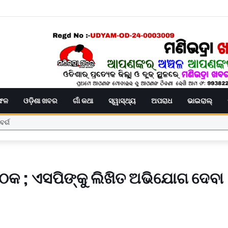
ିଫଳ
ଓଡ଼ିଶା ଖବର
ଗାଁ କଥା
ସ୍ୱାସ୍ଥ୍ୟ
ଅପରାଧ
ଭାଇରାଲ୍
ବୈଠକ ; ଏସପିଙ୍କୁ ଲିଖିତ ଅଭିଯୋଗ ଦେବା
 ଛାତ୍ରଙ୍କୁ ମାଡ, ବିଭାଗୀୟ ତଦନ୍ତ ଆରମ୍ଭ l
 ଉପରେ ହୋଇଥିବା ଦୁର୍ବ୍ୟବହାର ପ୍ରତିବାଦରେ ଗଣ ଧାରଣା।