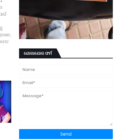
୍ୟ
ରେ
ପାଇଁ
ଦୁ
୍ରଧାନ,
 ସମେତ
ଯୋଗାଯୋଗ ଫର୍ମ