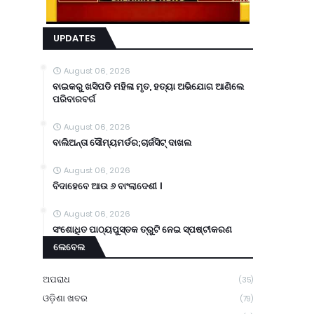
UPDATES
August 06, 2026
ବାଇକରୁ ଖସିପଡି ମହିଳା ମୃତ, ହତ୍ୟା ଅଭିଯୋଗ ଆଣିଲେ
ପରିବାରବର୍ଗ
August 06, 2026
ବାଲିଅନ୍ତା ସୌମ୍ୟମର୍ଡର;ଚାର୍ଜସିଟ୍ ଦାଖଲ
August 06, 2026
ବିଦାହେବେ ଆଉ ୬ ବାଂଲାଦେଶୀ ।
August 06, 2026
ସଂଶୋଧିତ ପାଠ୍ୟପୁସ୍ତକ ତ୍ରୁଟି ନେଇ ସ୍ପଷ୍ଟୀକରଣ
ଲେବେଲ
ଅପରାଧ
(35)
ଓଡ଼ିଶା ଖବର
(79)