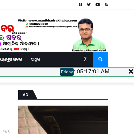
ପ୍ରମୁଖ ଖବର
ଅଧିକ
:
05:17:02 AM
Friday
AD
0