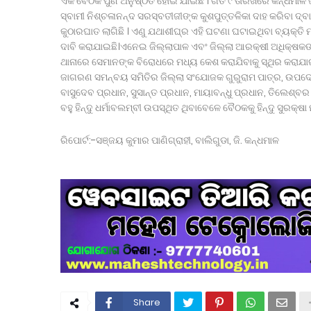
ଏକ ବୈଠକ ପୁଣି ଅନୁଷ୍ଠିତ ହୋଇ ଯାଇଛି । ଗତ ୯ ତାରିଖରେ କନ୍ଧମାଳ ଜି
ସ୍ବାମୀ ନିଶ୍ଚଳାନନ୍ଦ ସରସ୍ବତୀଜୀଙ୍କ କୁଶପୁତ୍ତଳିକା ଦାହ କରିବା ଦ୍ବାରା 
କୁଠାରଘାତ ଲାଗିଛି । ଏଣୁ ଯଥାଶୀଘ୍ର ଏହି ଘଟଣା ଘଟାଇଥିବା ବ୍ୟକ୍ତି
ଦାବି କରାଯାଇଛି।ଏନେଇ ଜିଲ୍ଲାପାଳ ଏବଂ ଜିଲ୍ଲା ଆରକ୍ଷୀ ଅଧିକ୍ଷକ
ଥାନାରେ ସେମାନଙ୍କ ବିରୋଧରେ ମଧ୍ୟ କେଶ କରାଯିବାକୁ ସ୍ଥିର କରାଯାଇଛି
ଜାଗରଣ ସମନ୍ବୟ ସମିତିର ଜିଲ୍ଲା ସଂଯୋଜକ ଗୁରୁରାମ ପାତ୍ର, ଉପଦେଷ
ବାସୁଦେବ ପ୍ରଧାନ, ସୁସାନ୍ତ ପ୍ରଧାନ, ମାୟାବନ୍ଧୁ ପ୍ରଧାନ, ତିଲେଶ୍
ବହୁ ହିନ୍ଦୁ ଧର୍ମାବଲମ୍ବୀ ଉପସ୍ଥିତ ଥିବାବେଳେ ବୈଠକକୁ ହିନ୍ଦୁ ସୁରକ
ରିପୋର୍ଟ:-ସଞ୍ଜୟ କୁମାର ପାଣିଗ୍ରାହୀ, ବାଲିଗୁଡା, ଜି. କନ୍ଧମାଳ
Share