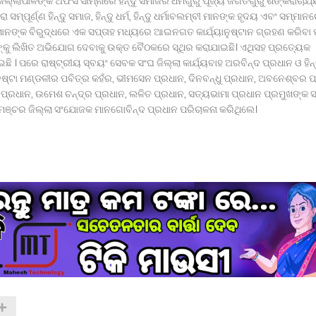
ଲ୍ଲାପାଳଙ୍କ ଅଫିସ ସାମ୍ନାରେ ହିନ୍ଦୁ ସମାଜର ଧର୍ମଗୁରୁ ପୂଜ୍ୟ ଜଗତଗୁରୁ ଶଙ୍କରାଚାର୍ଯ
ସମ୍ପୂର୍ଣ୍ଣ ହିନ୍ଦୁ ସମାଜ, ହିନ୍ଦୁ ଧର୍ମ, ହିନ୍ଦୁ ଧର୍ମାବଲମ୍ବୀ ମାନଙ୍କ ହୃଦୟ ଏବଂ ସମ୍ମାନ
 ମାନଙ୍କ ବିରୁଦ୍ଧରେ ଏକ ସପ୍ତାହ ମଧ୍ୟରେ ଆଇନଗତ କାର୍ଯ୍ୟାନୁଷ୍ଟାନ ଗ୍ରହଣ କରିବା 
ଙ୍କୁ ଲିଖିତ ଅଭିଯୋଗ ଦେବାକୁ ଉକ୍ତ ବୈଠକରେ ସ୍ଥିର କରାଯାଇଛି। ଏଥିସହ ପ୍ରତ୍ୟେକ
 । ପରେ ରାଷ୍ଟ୍ରୀୟ ସ୍ବୟଂ ସେବକ ସଂଘ ଜିଲ୍ଲା କାର୍ଯ୍ୟବାହ ଅରବିନ୍ଦ ପ୍ରଧାନ ଓ ହିନ୍
୍ଟା ମଣ୍ଡଳୀର ପବିତ୍ର କହଁର, ଭୀମସେନ ପ୍ରଧାନ, ଦିନବନ୍ଧୁ ପ୍ରଧାନ, ଅବନେଶ୍ବର ପ
ବର ପ୍ରଧାନ, ଉମେଶ ଚନ୍ଦ୍ର ପ୍ରଧାନ, ଲଳିତ ପ୍ରଧାନ, ସତ୍ୟଭାମା ପ୍ରଧାନ ପ୍ରମୁଖଙ୍କ
୍ଷା ମଞ୍ଚର ଜିଲ୍ଲା ସଂଯୋଜକ ମାନଗୋବିନ୍ଦ ପ୍ରଧାନ ପରିଚାଳନା କରିଥିଲେ।