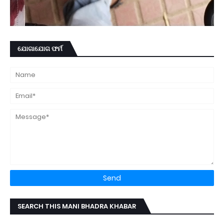
ଯୋଗାଯୋଗ ଫର୍ମ
SEARCH THIS MANI BHADRA KHABAR