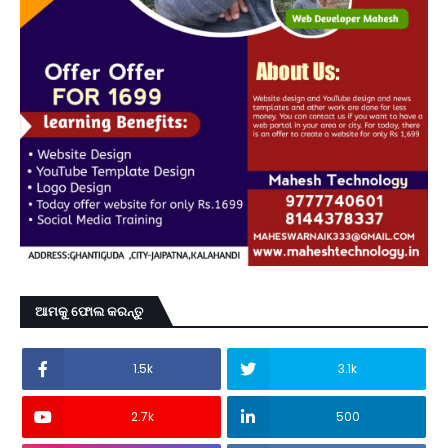
ଆମକୁ ଫୋଲ କରନ୍ତୁ
1.5k
3.1k
2.7k
500