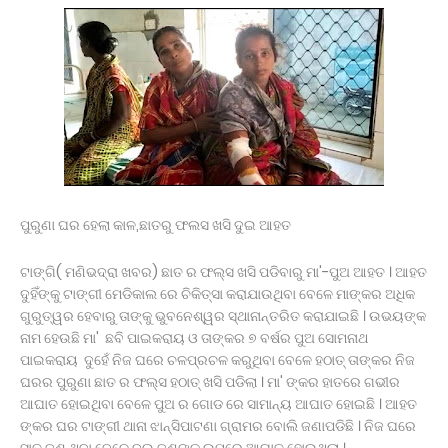
ନମ୍ବର ୱାର୍ଡ଼ ବାସୀଙ୍କୁ ମିଳିଲା ଶୁଦ୍ଧ ପାନୀୟ ଜଳ
ବାଇକରୁ ଖସିପଡି ମହିଳା ମୃତ, ହତ୍ୟା ଅଭିଯୋଗ ଆଣିଲେ
ପରିବାରବର୍ଗ
ବାଲିଅନ୍ତା ସୌମ୍ୟମର୍ଡର;ଚାର୍ଜସିଟ୍ ଦାଖଲ
ବିଦାହେବେ ଆଉ ୬ ବାଂଲାଦେଶୀ ।
ସଂଶୋଧିତ ପାଠ୍ୟପୁସ୍ତକ ତ୍ରୁଟି ନେଇ ସ୍ପଷ୍ଟୀକରଣ
ବିଜେପି କର୍ମୀଙ୍କୁ ହତ୍ୟା; ୨ଅଟକ ।
ବାଂଲାଦେଶକୁ ଫେରିବି- ଶେଖ୍ ହାସିନା ।
ବିନା ଦୋଷରେ ଜେଲ୍‌ରେ ୨୨ ବର୍ଷ ।
ଯାନ ରାସ୍ତାକୁ ଆସିବା ସହଜ ହେବନାହିଁ ।
ପୁରୁଣା ଘର ହେଲା କାଳ,ଛାତରୁ ଫଲସ ଖସି ଦୁଇ ଆହତ
ଆବାସିକ ବିଦ୍ୟାଳୟରେ ହିଂସା! ନଡ଼ିଆ ବାହୁଙ୍ଗା ରେ 20ରୁ
ଉର୍ଦ୍ଧ ଛାତ୍ରଙ୍କୁ ମାଡ, ବିଭାଗୀୟ ତଦନ୍ତ ଆରମ୍ଭ l
ଟାଙ୍ଗି( ମଣିଭଦ୍ରା ଖବର) ଛାତ ର ଫଲ୍ସ ଖସି ପଡିବାରୁ ମା'-ପୁଅ ଆହତ । ଆହତ
ଘରେ ଘରେ ତ୍ରିରଙ୍ଗା ଅଭିଯାନ
ଦୁହିଁଙ୍କୁ ଟାଙ୍ଗୀ ମେଡିକାଲ ରେ ଚିକିତ୍ସା କରାଯାଉଥିବା ବେଳେ ମାଙ୍କର ଅଧିକ
ଗୁରୁତ୍ୱର ହେବାରୁ ତାଙ୍କୁ ଭୁବନେଶ୍ୱର ସ୍ଥାନାନ୍ତରିତ କରାଯାଇଛି । ଉଭୟଙ୍କ
ନାମ ହେଉଛି ମା' ଛବି ପାଇକରାୟ ଓ ତାଙ୍କର ୭ ବର୍ଷର ପୁଅ ସୋମନାଥ
ପାଇକରାୟ ଦୁହେଁ ନିଜ ଘରେ ଚଳପ୍ରଚଳ କରୁଥିବା ବେଳେ ହଠାତ୍ ତାଙ୍କର ନିଜ
ଘରର ପୁରୁଣା ଛାତ ର ଫଲ୍ସ ହଠାତ୍ ଖସି ପଡିଲା । ମା' ଙ୍କର ହାତରେ ଗଭୀର
ଆଘାତ ହୋଇଥିବା ବେଳେ ପୁଅ ର ଗୋଡ ରେ ସାମାନ୍ୟ ଆଘାତ ହୋଇଛି । ଆହତ
ଙ୍କର ଘର ଟାଙ୍ଗୀ ଥାନା ଝାନ୍ସିପାଟଣା ଗ୍ରାମର ବୋଲି ଜଣାପଡିଛି । ନିଜ ଘରେ
ସାତ ଜଣ ଥିବା ବେଳେ ଦୁଇ ଜଣଙ୍କ ଉପରେ ଆଘାତ ହୋଇଥିଲା ।