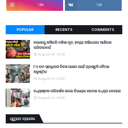
1.8k
1.2k
POPULAR
RECENTS
COMMENTS
ବାଇକରୁ ଖସିପଡି ମହିଳା ମୃତ, ହତ୍ୟା ଅଭିଯୋଗ ଆଣିଲେ
ପରିବାରବର୍ଗ
August 06, 2026
୮୦ ତମ ସ୍ବାଧିନତା ଦିବସ ପାଳନ ପାଇଁ ପ୍ରସ୍ତୁତି ବୈଠକ
ଅନୁଷ୍ଠିତ
August 04, 2026
ବନ୍ୟାଞ୍ଚଳ ପରିଦର୍ଶନ କଲେ ବିଧାୟକ ରମେଶ ଚନ୍ଦ୍ର ବେହେରା
August 02, 2026
ୟୁଟ୍ୟୁବ ଚ୍ୟାନାଲ