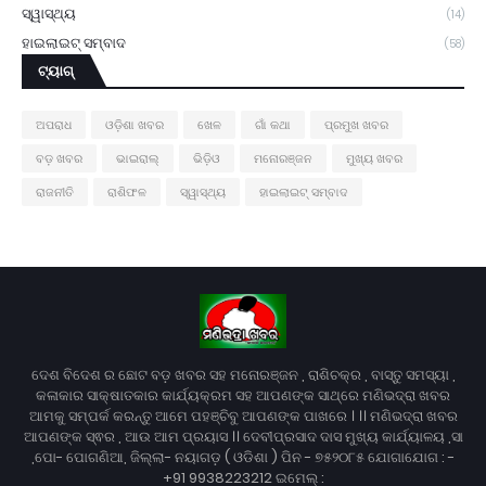
ସ୍ୱାସ୍ଥ୍ୟ
(14)
ହାଇଲାଇଟ୍ ସମ୍ବାଦ
(58)
ଟ୍ୟାଗ୍
ଅପରାଧ
ଓଡ଼ିଶା ଖବର
ଖେଳ
ଗାଁ କଥା
ପ୍ରମୁଖ ଖବର
ବଡ଼ ଖବର
ଭାଇରାଲ୍
ଭିଡ଼ିଓ
ମନୋରଞ୍ଜନ
ମୁଖ୍ୟ ଖବର
ରାଜନୀତି
ରାଶିଫଳ
ସ୍ୱାସ୍ଥ୍ୟ
ହାଇଲାଇଟ୍ ସମ୍ବାଦ
ଦେଶ ବିଦେଶ ର ଛୋଟ ବଡ଼ ଖବର ସହ ମନୋରଞ୍ଜନ , ରାଶିଚକ୍ର , ବାସ୍ତୁ ସମସ୍ୟା ,
କଳାକାର ସାକ୍ଷାତକାର କାର୍ଯ୍ୟକ୍ରମ ସହ ଆପଣଙ୍କ ସାଥ୍‌ରେ ମଣିଭଦ୍ରା ଖବର
ଆମକୁ ସମ୍ପର୍କ କରନ୍ତୁ ଆମେ ପହଞ୍ଚିବୁ ଆପଣଙ୍କ ପାଖରେ । ।। ମଣିଭଦ୍ରା ଖବର
ଆପଣଙ୍କ ସ୍ଵର , ଆଉ ଆମ ପ୍ରୟାସ ।। ଦେବୀପ୍ରସାଦ ଦାସ ମୁଖ୍ୟ କାର୍ଯ୍ୟାଳୟ ,ସା
,ପୋ- ପୋଗଣିଆ, ଜିଲ୍ଲା- ନୟାଗଡ଼ ( ଓଡିଶା ) ପିନ - ୭୫୨୦୮୫ ଯୋଗାଯୋଗ : -
+91 9938223212 ଇମେଲ୍ :