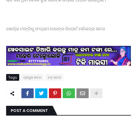
ଖୋର୍ଦ୍ଧା ଟାଙ୍ଗିରୁ ସଂଗ୍ରାମ ରଣାଙ୍କ ରିପୋର୍ଟ ମଣିଭଦ୍ରା ଖବର
Tags
ପ୍ରମୁଖ ଖବର
ବଡ଼ ଖବର
POST A COMMENT