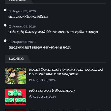
August 09, 2026
ଘରେ ଘରେ ତ୍ରିରଙ୍ଗା ଅଭିଯାନ
August 09, 2026
ପାର୍ବଣ ପୂର୍ବରୁ ଚିନ୍ତା ବଢ଼ାଇଲାଣି ଚିନି ଦର: ମାସକରେ ୧୭ ପ୍ରତିଶତ ମହଙ୍ଗା
August 08, 2026
ଅନୁପ୍ରବେଶକାରୀ ମାନଙ୍କ କଫିନ୍‌ରେ ଶେଷ କଣ୍ଟା
ଅନ୍ୟ ଖବର
ଅବକାରୀ ବିଭାଗର ଦେଶୀ ମଦ ଉପରେ ଚଢ଼ାଉ, ଚକ୍ରଗଡ ନଦୀ
ପଠା ପାଲଟିଛି ଦେଶୀ ମଦର ପେଣ୍ଠସ୍ଥଳୀ
August 25, 2024
ଆଜିର ତାଜା ଖବର (ମଣିଭଦ୍ରା ଖବର)
August 23, 2024