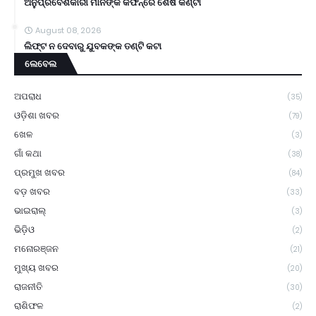
ଅନୁପ୍ରବେଶକାରୀ ମାନଙ୍କ କଫିନ୍‌ରେ ଶେଷ କଣ୍ଟା
August 08, 2026
ଲିଫ୍ଟ ନ ଦେବାରୁ ଯୁବକଙ୍କ ତଣ୍ଟି କଟା
ଲେବେଲ
ଅପରାଧ
(35)
ଓଡ଼ିଶା ଖବର
(79)
ଖେଳ
(3)
ଗାଁ କଥା
(38)
ପ୍ରମୁଖ ଖବର
(84)
ବଡ଼ ଖବର
(33)
ଭାଇରାଲ୍
(3)
ଭିଡ଼ିଓ
(2)
ମନୋରଞ୍ଜନ
(21)
ମୁଖ୍ୟ ଖବର
(20)
ରାଜନୀତି
(30)
ରାଶିଫଳ
(2)