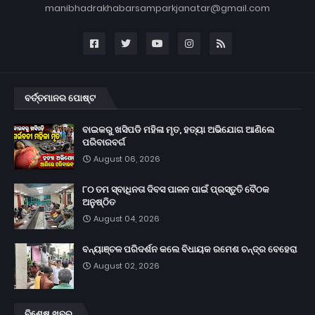
manibhadrakhabarsamparkjanatar@gmail.com
ବର୍ତ୍ତମାନର ପୋଷ୍ଟ
ବାଇକରୁ ଖସିପଡି ମହିଳା ମୃତ, ହତ୍ୟା ଅଭିଯୋଗ ଆଣିଲେ
ପରିବାରବର୍ଗ
August 06, 2026
୮୦ ତମ ସ୍ବାଧିନତା ଦିବସ ପାଳନ ପାଇଁ ପ୍ରସ୍ତୁତି ବୈଠକ
ଅନୁଷ୍ଠିତ
August 04, 2026
ବନ୍ୟାଞ୍ଚଳ ପରିଦର୍ଶନ କଲେ ବିଧାୟକ ରମେଶ ଚନ୍ଦ୍ର ବେହେରା
August 02, 2026
ବିଶେଷ ଖବର