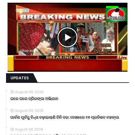
UPDATES
August 09, 2026
ଘରେ ଘରେ ତ୍ରିରଙ୍ଗା ଅଭିଯାନ
August 09, 2026
ପାର୍ବଣ ପୂର୍ବରୁ ଚିନ୍ତା ବଢ଼ାଇଲାଣି ଚିନି ଦର: ମାସକରେ ୧୭ ପ୍ରତିଶତ ମହଙ୍ଗା
August 08, 2026