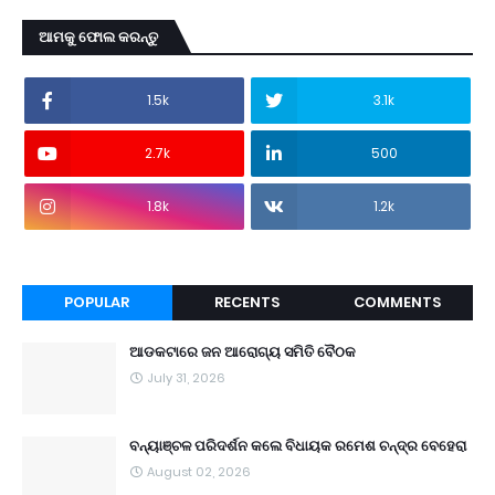
ଆମକୁ ଫୋଲ କରନ୍ତୁ
1.5k
3.1k
2.7k
500
1.8k
1.2k
POPULAR
RECENTS
COMMENTS
ଆଡକଟାରେ ଜନ ଆରୋଗ୍ୟ ସମିତି ବୈଠକ
July 31, 2026
ବନ୍ୟାଞ୍ଚଳ ପରିଦର୍ଶନ କଲେ ବିଧାୟକ ରମେଶ ଚନ୍ଦ୍ର ବେହେରା
August 02, 2026