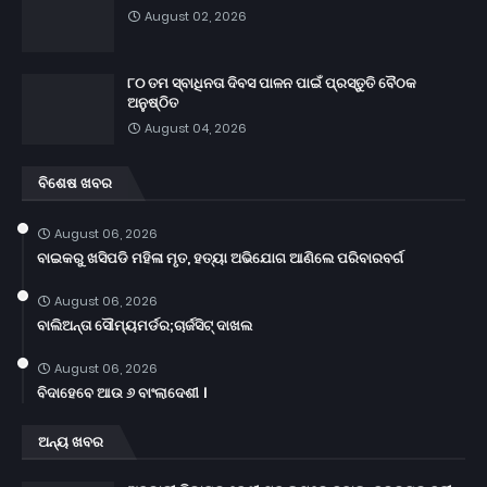
August 02, 2026
୮୦ ତମ ସ୍ବାଧିନତା ଦିବସ ପାଳନ ପାଇଁ ପ୍ରସ୍ତୁତି ବୈଠକ
ଅନୁଷ୍ଠିତ
August 04, 2026
ବିଶେଷ ଖବର
August 06, 2026
ବାଇକରୁ ଖସିପଡି ମହିଳା ମୃତ, ହତ୍ୟା ଅଭିଯୋଗ ଆଣିଲେ ପରିବାରବର୍ଗ
August 06, 2026
ବାଲିଅନ୍ତା ସୌମ୍ୟମର୍ଡର;ଚାର୍ଜସିଟ୍ ଦାଖଲ
August 06, 2026
ବିଦାହେବେ ଆଉ ୬ ବାଂଲାଦେଶୀ ।
ଅନ୍ୟ ଖବର