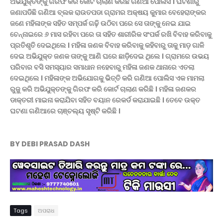
ଅଭିଯୁକ୍ତଙ୍କୁ ଗିରଫ କରି କୋର୍ଟ ଚାଲାଣ କରିଛି ଗଣିଆ ପୋଲିସ । ଘଟଣାରୁ
ଜଣାପଡିଛି ଗଣିଆ ବ୍ଲକ ରାଉତପଡା ଗ୍ରାମର ଅକ୍ଷୟ କୁମାର ବେହେରାଙ୍କର
ଜଣେ ମହିଳାଙ୍କ ସହିତ ସମ୍ପର୍କ ଗଢ଼ି ଉଠିବା ପରେ ସେ ତାଙ୍କୁ ନେଇ ଯାଇ
ଚେନ୍ନାଇରେ ୬ ମାସ ରହିବା ପରେ ତା ସହିତ ଶାରୀରିକ ସଂପର୍କ ରଖି ବିବାହ କରିବାକୁ
ପ୍ରତିଶୃତି ଦେଇଥିଲେ । ମହିଳା ଜଣକ ବିବାହ କରିବାକୁ କହିବାରୁ ତାକୁ ମାଡ଼ ଗାଳି
ଦେଇ ଅଭିଯୁକ୍ତ ଜଣକ ତାଙ୍କୁ ଆଣି ଘରେ ଛାଡ଼ିଦେଇ ଥିଲେ । ଗ୍ରାମରେ ଉଭୟ
ପରିବାର ବସି ସମସ୍ୟାର ସମାଧାନ ନହେବାରୁ ମହିଳା ଜଣକ ଥାନାରେ ଏତଲା
ଦେଇଥିଲେ । ମହିଳାଙ୍କ ଅଭିଯୋଗକୁ ଭିତ୍ତି କରି ଗଣିଆ ପୋଲିସ ଏକ ମାମଲା
ରୁଜୁ କରି ଅଭିଯୁକ୍ତଙ୍କୁ ଗିରଫ କରି କୋର୍ଟ ଚାଲାଣ କରିଛି । ମହିଳା ଜଣକର
ଡାକ୍ତରୀ ମାଇନା କରାଯିବା ସହିତ ବୟାନ ରେକର୍ଡ କରାଯାଇଛି । ତେବେ ଉକ୍ତ
ଘଟଣା ଗଣିଆରେ ଚାଞ୍ଚଲ୍ୟ ସୃଷ୍ଟି କରିଛି ।
BY DEBI PRASAD DASH
Tags
ଅପରାଧ