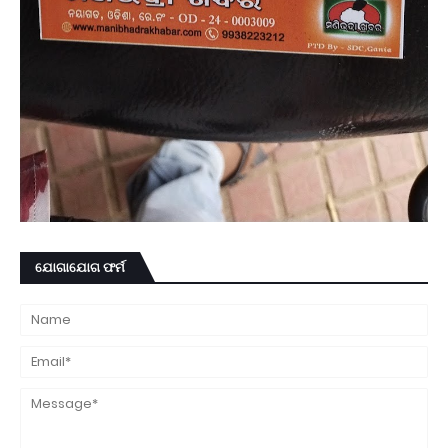
ଯୋଗାଯୋଗ ଫର୍ମ