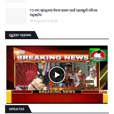
୮୦ ତମ ସ୍ବାଧିନତା ଦିବସ ପାଳନ ପାଇଁ ପ୍ରସ୍ତୁତି ବୈଠକ
ଅନୁଷ୍ଠିତ
August 04, 2026
ୟୁଟ୍ୟୁବ ଚ୍ୟାନାଲ
UPDATES