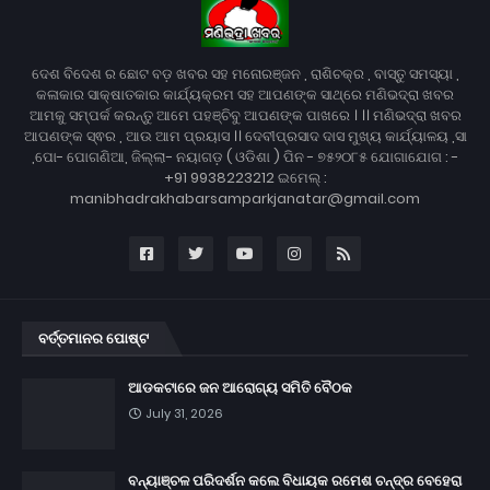
ଦେଶ ବିଦେଶ ର ଛୋଟ ବଡ଼ ଖବର ସହ ମନୋରଞ୍ଜନ , ରାଶିଚକ୍ର , ବାସ୍ତୁ ସମସ୍ୟା ,
କଳାକାର ସାକ୍ଷାତକାର କାର୍ଯ୍ୟକ୍ରମ ସହ ଆପଣଙ୍କ ସାଥ୍‌ରେ ମଣିଭଦ୍ରା ଖବର
ଆମକୁ ସମ୍ପର୍କ କରନ୍ତୁ ଆମେ ପହଞ୍ଚିବୁ ଆପଣଙ୍କ ପାଖରେ । ।। ମଣିଭଦ୍ରା ଖବର
ଆପଣଙ୍କ ସ୍ଵର , ଆଉ ଆମ ପ୍ରୟାସ ।। ଦେବୀପ୍ରସାଦ ଦାସ ମୁଖ୍ୟ କାର୍ଯ୍ୟାଳୟ ,ସା
,ପୋ- ପୋଗଣିଆ, ଜିଲ୍ଲା- ନୟାଗଡ଼ ( ଓଡିଶା ) ପିନ - ୭୫୨୦୮୫ ଯୋଗାଯୋଗ : -
+91 9938223212 ଇମେଲ୍ :
manibhadrakhabarsamparkjanatar@gmail.com
ବର୍ତ୍ତମାନର ପୋଷ୍ଟ
ଆଡକଟାରେ ଜନ ଆରୋଗ୍ୟ ସମିତି ବୈଠକ
July 31, 2026
ବନ୍ୟାଞ୍ଚଳ ପରିଦର୍ଶନ କଲେ ବିଧାୟକ ରମେଶ ଚନ୍ଦ୍ର ବେହେରା