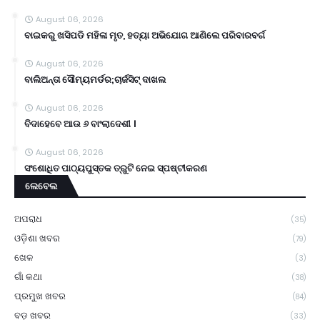
August 06, 2026
ବାଇକରୁ ଖସିପଡି ମହିଳା ମୃତ, ହତ୍ୟା ଅଭିଯୋଗ ଆଣିଲେ ପରିବାରବର୍ଗ
August 06, 2026
ବାଲିଅନ୍ତା ସୌମ୍ୟମର୍ଡର;ଚାର୍ଜସିଟ୍ ଦାଖଲ
August 06, 2026
ବିଦାହେବେ ଆଉ ୬ ବାଂଲାଦେଶୀ ।
August 06, 2026
ସଂଶୋଧିତ ପାଠ୍ୟପୁସ୍ତକ ତ୍ରୁଟି ନେଇ ସ୍ପଷ୍ଟୀକରଣ
ଲେବେଲ
ଅପରାଧ
(35)
ଓଡ଼ିଶା ଖବର
(79)
ଖେଳ
(3)
ଗାଁ କଥା
(38)
ପ୍ରମୁଖ ଖବର
(84)
ବଡ଼ ଖବର
(33)