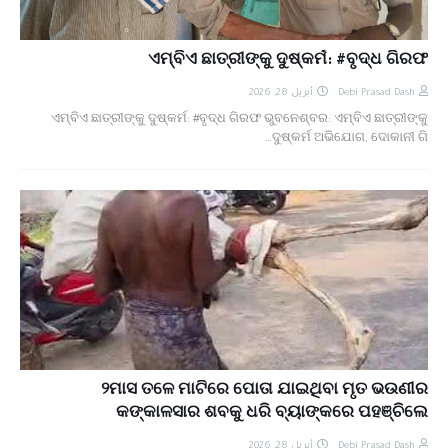
ଏମ୍‌ବିଏ ଛାତ୍ରୀଙ୍କୁ ଦୁଷ୍କର୍ମ: #ବୃଦ୍ଧ ଗିରଫ
أبريل 28, 2026
Debi Prasad Dash
ଏମ୍‌ବିଏ ଛାତ୍ରୀଙ୍କୁ ଦୁଷ୍କର୍ମ: #ବୃଦ୍ଧ ଗିରଫ ଭୁବନେଶ୍ବର: ଏମ୍‌ବିଏ ଛାତ୍ରୀଙ୍କୁ
ଦୁଷ୍କର୍ମ ଅଭିଯୋଗ, ଦୋକାନୀ ଗି…
୨ମାସ ତଳେ ମାଟିରେ ପୋତା ଯାଇଥିବା ମୃତ ଭଉଣୀର
କଙ୍କାଳସାର ଶବକୁ ଧରି ବ୍ୟାଙ୍କରେ ପହଞ୍ଚିଲେ
أبريل 28, 2026
Debi Prasad Dash