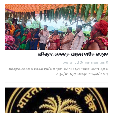
ଶନିଶ୍ଚର ଦେବଙ୍କ ପଞ୍ଚମ ବାର୍ଷିକ ଉତ୍ସବ
أبريل 25, 2026
Debi Prasad Dash
ଶନିଶ୍ଚର ଦେବଙ୍କ ପଞ୍ଚମ ବାର୍ଷିକ ଉତ୍ସବ ଗଣିଆ ୨୫/୦୪(ସମିସ) ଗଣିଆ ବ୍ଲକ
ଛାମୁଣ୍ଡିଆ ଗ୍ରାମପଞ୍ଚାୟତ ଅନ୍ତର୍ଗତ ଈଶ୍…