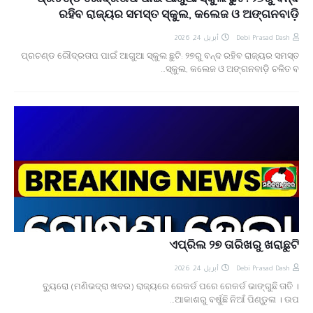
ପ୍ରଚଣ୍ଡ ରୌଦ୍ରତାପ ପାଇଁ ଆଗୁଆ ସ୍କୁଲ ଛୁଟି: ୨୭ରୁ ବନ୍ଦ
ରହିବ ରାଜ୍ୟର ସମସ୍ତ ସ୍କୁଲ, କଲେଜ ଓ ଅଙ୍ଗନବାଡ଼ି
أبريل 24, 2026
Debi Prasad Dash
ପ୍ରଚଣ୍ଡ ରୌଦ୍ରତାପ ପାଇଁ ଆଗୁଆ ସ୍କୁଲ ଛୁଟି: ୨୭ରୁ ବନ୍ଦ ରହିବ ରାଜ୍ୟର ସମସ୍ତ
ସ୍କୁଲ, କଲେଜ ଓ ଅଙ୍ଗନବାଡ଼ି ଚଳିତ ବ…
ଏପ୍ରିଲ ୨୭ ତାରିଖରୁ ଖରାଛୁଟି
أبريل 24, 2026
Debi Prasad Dash
ବ୍ୟୁରୋ (ମଣିଭଦ୍ରା ଖବର) ରାଜ୍ୟରେ ରେକର୍ଡ ପରେ ରେକର୍ଡ ଭାଙ୍ଗୁଛି ତାତି ।
ଆକାଶରୁ ବର୍ଷୁଛି ନିଆଁ ପିଣ୍ଡୁଳା । ଉପ…