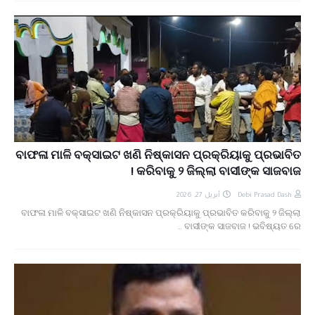
ବାଫଳା ମାଳି ବକ୍ସାଇଟ ଖଣି ନିଷ୍କାସନ ପ୍ରକ୍ରିୟାକୁ ପ୍ରଭାବିତ
କରିବାକୁ ୨ ଜିଲ୍ଲା ବାସୀଙ୍କ ସାଜବାଜ !
أبريل 27, 2026
Debi Prasad Dash
ବାଫଳା ମାଳି ବକ୍ସାଇଟ ଖଣି ନିଷ୍କାସନ ପ୍ରକ୍ରିୟାକୁ ପ୍ରଭାବିତ କରିବାକୁ ୨ ଜିଲ୍ଲା
ବାସୀଙ୍କ ସାଜବାଜ ! ଭବିଷ୍ୟତ ରେ …