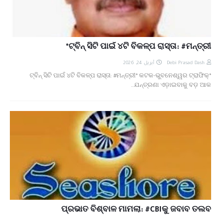
ଟ୍ବିନ୍‌ ସିଟି ପାଇଁ ୪ଟି ବିକଳ୍ପ ରାସ୍ତା: #ମନ୍ତ୍ରୀ*
أبريل 24, 2026
Debi Prasad Dash
*ଟ୍ବିନ୍‌ ସିଟି ପାଇଁ ୪ଟି ବିକଳ୍ପ ରାସ୍ତା: #ମନ୍ତ୍ରୀ* କଟକ-ଭୁବନେଶ୍ୱର ଟ୍ରାଫିକ୍‌
ଯନ୍ତ୍ରଣା ଏଡ଼ାଇବାକୁ ବଡ଼ ଆକ…
ପ୍ରଭାତ ବିଶ୍ବାଳ ମାମଲା: #CBIକୁ ଜବାବ ତଲବ