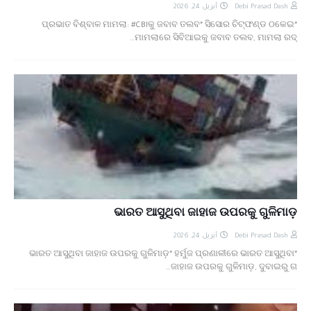
أبريل 24, 2026
Debi Prasad Dash
*ପ୍ରଭାତ ବିଶ୍ବାଳ ମାମଲା: #CBIକୁ ଜବାବ ତଲବ* ସିସୋର ଚିଟ୍‌ଫଣ୍ଡ ଠକେଇ
ମାମଲାରେ ସିବିଆଇକୁ ଜବାବ ତଲବ, ମାମଲା ରଦ୍…
ଭାରତ ଆସୁଥିବା ଜାହାଜ ଉପରକୁ ଗୁଳିମାଡ଼
أبريل 24, 2026
Debi Prasad Dash
*ଭାରତ ଆସୁଥିବା ଜାହାଜ ଉପରକୁ ଗୁଳିମାଡ଼* ହର୍ମୁଜ ପ୍ରଣାଳୀରେ ଭାରତ ଆସୁଥିବା
ଜାହାଜ ଉପରକୁ ଗୁଳିମାଡ଼, ଦୁବାଇରୁ ଗ…