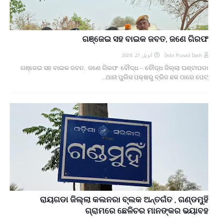
ଗଞ୍ଜେଇ ସହ ବାଇକ ଜବତ, ଜଣେ ଗିରଫ
أبريل 27, 2026
Debi Prasad Dash
ଗଞ୍ଜେଇ ସହ ବାଇକ ଜବତ, ଜଣେ ଗିରଫ ବୌଦ୍ଧ -: ବୌଦ୍ଧ ଜିଲ୍ଲା ଘଣ୍ଟାପଡା
ଥାନା ପୁଲିସ ପକ୍ଷରୁ ବ୍ରିଜ ଛକ ଠାରେ ପେଟ୍…
ରାୟଗଡା ଜିଲ୍ଲା କଲନରl ବ୍ଲକ ଅନ୍ତର୍ଗତ , ଗଣ୍ଡମୁହିଁ
ଗ୍ରାମରେ ଛେଳିଚର ମାନଙ୍କର ଭୟାବହ