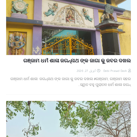
ଗଞ୍ଜାମ ଧର୍ମ ଶାଳା ଜଗନ୍ନାଥ ଙ୍କ ଜାଗା କୁ ଜବର ଦଖଲ
أبريل 27, 2026
Debi Prasad Dash
ଗଞ୍ଜାମ ଧର୍ମ ଶାଳା ଜଗନ୍ନାଥ ଙ୍କ ଜାଗା କୁ ଜବର ଦଖଲ #ଗଞ୍ଜାମ, ଗଞ୍ଜାମ ସହର
ସ୍ଥିତ ବହୁ ପୁରାତନ ଧର୍ମ ଶାଳା ଜଗନ୍…