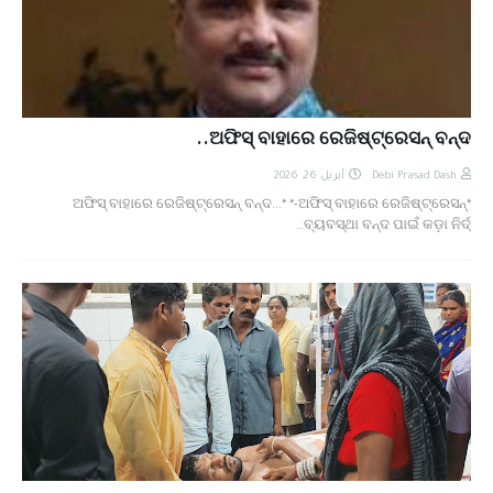
ଅଫିସ୍‌ ବାହାରେ ରେଜିଷ୍ଟ୍ରେସନ୍ ବନ୍ଦ..
أبريل 26, 2026
Debi Prasad Dash
*ଅଫିସ୍‌ ବାହାରେ ରେଜିଷ୍ଟ୍ରେସନ୍ ବନ୍ଦ...* *-ଅଫିସ୍‌ ବାହାରେ ରେଜିଷ୍ଟ୍ରେସନ୍
ବ୍ୟବସ୍ଥା ବନ୍ଦ ପାଇଁ କଡ଼ା ନିର୍ଦ୍…