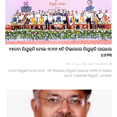
୧୫ତମ ନିଯୁକ୍ତି ମେଳା-୨୦୨୬ ୭ଟି ବିଭାଗରେ ନିଯୁକ୍ତି ପାଇଲେ
୪୬୨୩
أبريل 24, 2026
Debi Prasad Dash
୧୫ତମ ନିଯୁକ୍ତି ମେଳା-୨୦୨୬ ୭ଟି ବିଭାଗରେ ନିଯୁକ୍ତି ପାଇଲେ ୪୬୨୩ ୨୨ ମାସରେ
୪୪,୦୮୨ ସରକାରୀ ନିଯୁକ୍ତି, ବେସରକ…