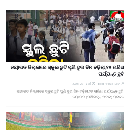
ନୟାଗଡ ଜିଲ୍ଲାରେ ସ୍କୁଲ ଛୁଟି ପୁଣି ଦୁଇ ଦିନ ବଢ଼ିଲା,୨୫ ତାରିଖ
ପର୍ଯ୍ୟନ୍ତ ଛୁଟି
أبريل 23, 2026
Debi Prasad Dash
ନୟାଗଡ ଜିଲ୍ଲାରେ ସ୍କୁଲ ଛୁଟି ପୁଣି ଦୁଇ ଦିନ ବଢ଼ିଲା,୨୫ ତାରିଖ ପର୍ଯ୍ୟନ୍ତ ଛୁଟି
ନୟାଗଡ (ମଣିଭଦ୍ରା ଖବର) ପ୍ରବଳ …