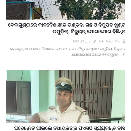
ବେଲଗୁଣ୍ଠାରେ କାଳବୈଶାଖୀର ତାଣ୍ଡବ: ଗଛ ଓ ବିଦ୍ୟୁତ ଖୁଣ୍ଟ
ଉପୁଡ଼ିଲା, ବିଦ୍ୟୁତ୍ ଯୋଗାଯୋଗ ବିଛିନ୍ନ
أبريل 29, 2026
Debi Prasad Dash
ବେଲଗୁଣ୍ଠାରେ କାଳବୈଶାଖୀର ତାଣ୍ଡବ: ଗଛ ଓ ବିଦ୍ୟୁତ ଖୁଣ୍ଟ ଉପୁଡ଼ିଲା, ବିଦ୍ୟୁତ୍
ଯୋଗାଯୋଗ ବିଛିନ୍ନ ବେଲଗୁଣ୍ଠା:- ବ…
ପଦୋନ୍ନତି ପାଇଲେ ବିଧାୟକଙ୍କ ପିଏସଓ ସୂର୍ଯ୍ୟକାନ୍ତ ଦାସ