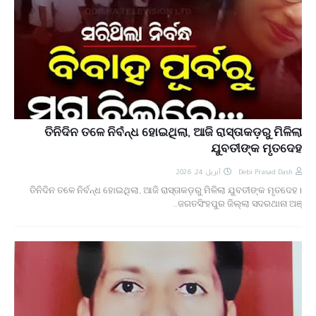
ତିନିଦିନ ତଳେ ନିର୍ବନ୍ଧ ହୋଇଥିଲା, ଆଜି ରାସ୍ତାକଡ଼ରୁ ମିଳିଲା
ଯୁବତୀଙ୍କ ମୃତଦେହ
أبريل 24, 2026
Debi Prasad Dash
ତିନିଦିନ ତଳେ ନିର୍ବନ୍ଧ ହୋଇଥିଲା, ଆଜି ରାସ୍ତାକଡ଼ରୁ ମିଳିଲା ଯୁବତୀଙ୍କ ମୃତଦେହ।
ଜଗତସିଂହପୁର ଜିଲ୍ଲା ସଦରଥାନା ଅଞ୍…