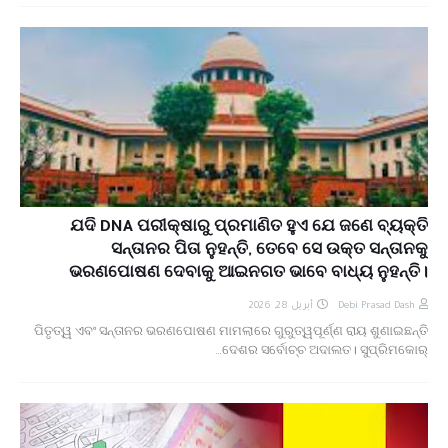
ଯଦି DNA ପରୀକ୍ଷାରୁ ପ୍ରମାଣିତ ହୁଏ ଯେ ଜଣେ ବ୍ୟକ୍ତି
ସନ୍ତାନର ପିତା ନୁହନ୍ତି, ତେବେ ସେ ଉକ୍ତ ସନ୍ତାନକୁ
ଭରଣପୋଷଣ ଦେବାକୁ ଆଇନଗତ ଭାବେ ବାଧ୍ୟ ନୁହନ୍ତି।
أبريل 28, 2026
Debi Prasad Dash
ପିତୃତ୍ୱ ଏବଂ ସନ୍ତାନର ଭରଣପୋଷଣ ମାମଲାରେ ଗୁରୁତ୍ୱପୂର୍ଣ୍ଣ ରାୟ ଶୁଣାଇଛନ୍ତି
ଦେଶର ସର୍ବୋଚ୍ଚ ଅଦାଲତ। ସୁପ୍ରିମକୋର୍…