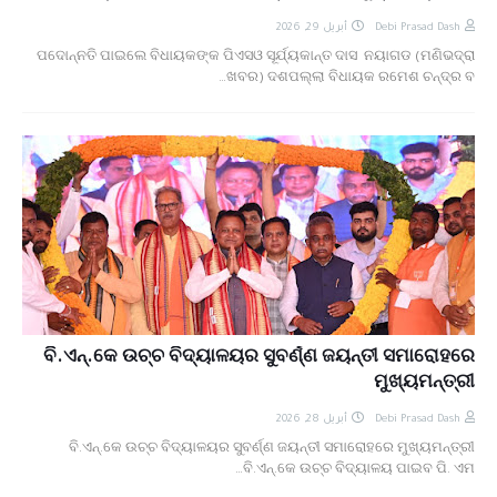
أبريل 29, 2026
Debi Prasad Dash
ପଦୋନ୍ନତି ପାଇଲେ ବିଧାୟକଙ୍କ ପିଏସଓ ସୂର୍ଯ୍ୟକାନ୍ତ ଦାସ ନୟାଗଡ (ମଣିଭଦ୍ରା
ଖବର) ଦଶପଲ୍ଲା ବିଧାୟକ ରମେଶ ଚନ୍ଦ୍ର ବ…
ବି.ଏନ୍.କେ ଉଚ୍ଚ ବିଦ୍ୟାଳୟର ସୁବର୍ଣ୍ଣ ଜୟନ୍ତୀ ସମାରୋହରେ
ମୁଖ୍ୟମନ୍ତ୍ରୀ
أبريل 28, 2026
Debi Prasad Dash
ବି.ଏନ୍.କେ ଉଚ୍ଚ ବିଦ୍ୟାଳୟର ସୁବର୍ଣ୍ଣ ଜୟନ୍ତୀ ସମାରୋହରେ ମୁଖ୍ୟମନ୍ତ୍ରୀ
ବି.ଏନ୍.କେ ଉଚ୍ଚ ବିଦ୍ୟାଳୟ ପାଇବ ପି. ଏମ…