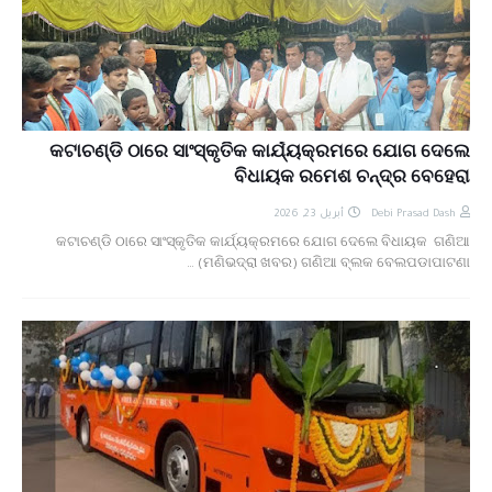
କଟାଚଣ୍ଡି ଠାରେ ସାଂସ୍କୃତିକ କାର୍ଯ୍ୟକ୍ରମରେ ଯୋଗ ଦେଲେ
ବିଧାୟକ ରମେଶ ଚନ୍ଦ୍ର ବେହେରା
أبريل 23, 2026
Debi Prasad Dash
କଟାଚଣ୍ଡି ଠାରେ ସାଂସ୍କୃତିକ କାର୍ଯ୍ୟକ୍ରମରେ ଯୋଗ ଦେଲେ ବିଧାୟକ ଗଣିଆ
(ମଣିଭଦ୍ରା ଖବର) ଗଣିଆ ବ୍ଲକ ବେଲପଡାପାଟଣା …