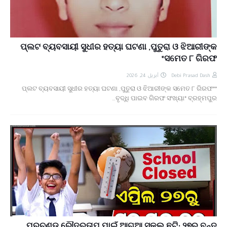
ପ୍ଲଟ ବ୍ୟବସାୟୀ ସୁଧୀର ହତ୍ୟା ଘଟଣା ,ପୁତୁରା ଓ ଝିଆରୀଙ୍କ
ସମେତ ୮ ଗିରଫ*
أبريل 24, 2026
Debi Prasad Dash
*ପ୍ଲଟ ବ୍ୟବସାୟୀ ସୁଧୀର ହତ୍ୟା ଘଟଣା ,ପୁତୁରା ଓ ଝିଆରୀଙ୍କ ସମେତ ୮ ଗିରଫ*
ବୃଦ୍ଧି ପାଇବ ଗିରଫ ସଂଖ୍ୟା* ବ୍ରହ୍ମପୁର…