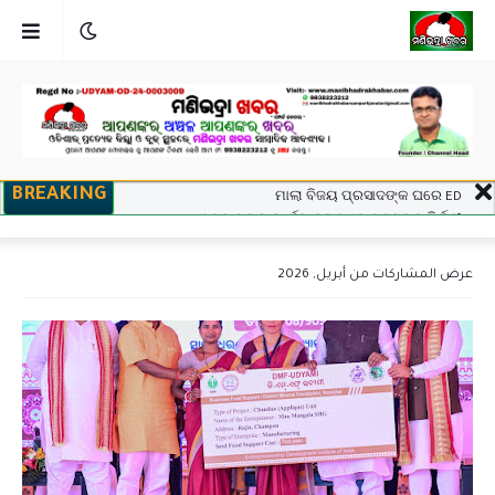
BREAKING
ମାଲା ବିଜୟ ପ୍ରସାଦଙ୍କ ଘରେ ED
ସଦର ବ୍ଲକ କାର୍ଯ୍ୟାଳୟଠାରେ ପଞ୍ଚାୟତ ନିର୍ବାହୀ
ଅଧିକାରୀଙ୍କ ଉପରେ ହୋଇଥିବା ଦୁର୍ବ୍ୟବହାର
ପ୍ରତିବାଦରେ ଗଣ ଧାରଣା।
عرض المشاركات من أبريل, 2026
ବେଲଗୁଣ୍ଠା: ଦ୍ରୁତଗାମୀ ବୋଲେରୋ ଧକ୍କାରେ ୪ ଗାଈ
ମୃତ, ଜଗନ୍ନାଥପ୍ରସାଦ ପୋଲିସ ଦ୍ୱାରା ଗାଡ଼ି ଓ ଡ୍ରାଇଭର
ଅଟକ ।
ଉପଜିଲ୍ଲାପାଳଙ୍କ ଅଚାନକ ପରିଦର୍ଶନ: ୬ଟି ବଳଦ ସହ ଗାଡ଼ି
ଓ ସାର ବୋଝେଇ ଟ୍ରକ ଜବତ।
ସାମ୍ବାଦିକ ଭବନରେ ମେଗା ରକ୍ତଦାନ ଶିବିର, ୯୩ ୟୁନିଟ୍
ସଂଗୃହିତ
ପୂର୍ବତନ ସେନା ଅଧିକାରୀଙ୍କ ନାଁରେ ପୋଲିସର ମିଥ୍ୟା
ମାମଲା , ନ୍ୟାୟ ପାଇଁ ଉଚ୍ଚ ନ୍ୟାୟାଳୟଙ୍କ ଦ୍ବାରସ୍ଥ