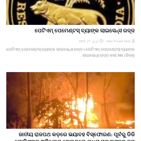
ପେଟିଏମ୍‌ ପେମେଣ୍ଟସ୍ ବ୍ୟାଙ୍କ ଲାଇସେନ୍ସ ରଦ୍ଦ
أبريل 25, 2026
Debi Prasad Dash
ପେଟିଏମ୍‌ ପେମେଣ୍ଟସ୍ ବ୍ୟାଙ୍କ ଲାଇସେନ୍ସ ରଦ୍ଦ। ପେଟିଏମ୍‌ ପେମେଣ୍ଟସ୍ ବ୍ୟାଙ୍କ
ଲାଇସେନ୍ସ ରଦ୍ଦ କଲା RBI (ରିଜର୍…
ଜାତୀୟ ରାଜପଥ କଡ଼ରେ ଭୟାବହ ବିସ୍ଫୋରଣ: ପୂର୍ବରୁ ଡିଜି