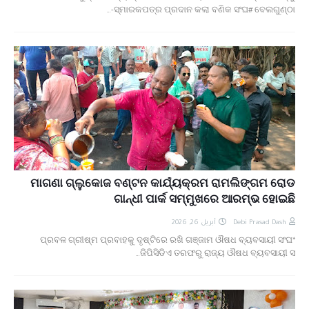
ସ୍ମାରକପତ୍ର ପ୍ରଦାନ କଲା ବଣିକ ସଂଘ# ବେଲଗୁଣ୍ଠା-…
ମାଗଣା ଗ୍ଲୁକୋଜ ବଣ୍ଟନ କାର୍ଯ୍ୟକ୍ରମ ରାମଲିଙ୍ଗମ ରୋଡ
ଗାନ୍ଧୀ ପାର୍କ ସମ୍ମୁଖରେ ଆରମ୍ଭ ହୋଇଛି
أبريل 26, 2026
Debi Prasad Dash
*ପ୍ରବଳ ଗ୍ରୀଷ୍ମ ପ୍ରବାହକୁ ଦୃଷ୍ଟିରେ ରଖି ଗଞ୍ଜାମ ଔଷଧ ବ୍ୟବସାୟୀ ସଂଘ
ଜିପିସିଡିଏ ତରଫରୁ ରାଜ୍ୟ ଔଷଧ ବ୍ୟବସାୟୀ ସ…