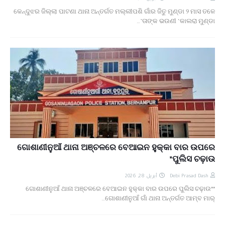
କେନ୍ଦୁଝର ଜିଲ୍ଲା ପାଟଣା ଥାନା ଅନ୍ତର୍ଗତ ମଲ୍ଲୀପଶି ଗାଁର ଜିତୁ ମୁଣ୍ଡା ୨ ମାସ ତଳେ
ତାଙ୍କ ଭଉଣୀ ‘କାଲରା ମୁଣ୍ଡା’…
ଗୋଶାଣୀନୁଆଁ ଥାନା ଅଞ୍ଚଳରେ ବେଆଇନ ହୁକ୍କା ବାର ଉପରେ
ପୁଲିସ ଚଢ଼ାଉ*
أبريل 28, 2026
Debi Prasad Dash
*ଗୋଶାଣୀନୁଆଁ ଥାନା ଅଞ୍ଚଳରେ ବେଆଇନ ହୁକ୍କା ବାର ଉପରେ ପୁଲିସ ଚଢ଼ାଉ*
ଗୋଶାଣୀନୁଆଁ ଗାଁ ଥାନା ଅନ୍ତର୍ଗତ ଆମ୍ବ ମାର୍…