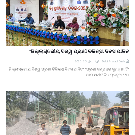
ଜିଲ୍ଲାସ୍ତରୀୟ ବିଶ୍ୱ ପ୍ରାଣୀ ଚିକିତ୍ସା ଦିବସ ପାଳିତ*
أبريل 26, 2026
Debi Prasad Dash
*ଜିଲ୍ଲାସ୍ତରୀୟ ବିଶ୍ୱ ପ୍ରାଣୀ ଚିକିତ୍ସା ଦିବସ ପାଳିତ* *ପ୍ରାଣୀ ସମ୍ପଦର ସୁରକ୍ଷା ହିଁ
ଆମ ଅର୍ଥନୀତିର ମୂଳଦୁଆ* *ମ…