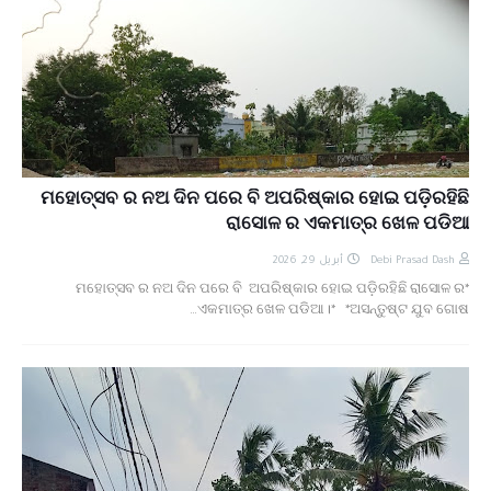
ମହୋତ୍ସବ ର ନଅ ଦିନ ପରେ ବି ଅପରିଷ୍କାର ହୋଇ ପଡ଼ିରହିଛି
ରାସୋଳ ର ଏକମାତ୍ର ଖେଳ ପଡିଆ
أبريل 29, 2026
Debi Prasad Dash
*ମହୋତ୍ସବ ର ନଅ ଦିନ ପରେ ବି ଅପରିଷ୍କାର ହୋଇ ପଡ଼ିରହିଛି ରାସୋଳ ର
ଏକମାତ୍ର ଖେଳ ପଡିଆ।* *ଅସନ୍ତୁଷ୍ଟ ଯୁବ ଗୋଷ…