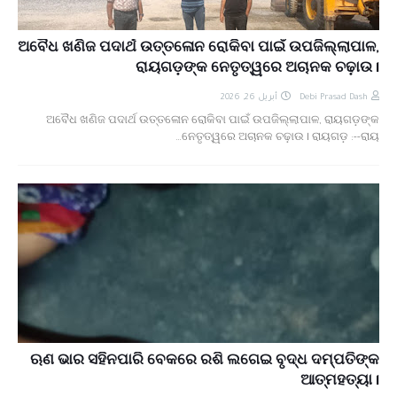
ଅବୈଧ ଖଣିଜ ପଦାର୍ଥ ଉତ୍ତଳୋନ ରୋକିବା ପାଇଁ ଉପଜିଲ୍ଲାପାଳ,
ରାୟଗଡ଼ଙ୍କ ନେତୃତ୍ୱରେ ଅଚାନକ ଚଢ଼ାଉ l
أبريل 26, 2026
Debi Prasad Dash
ଅବୈଧ ଖଣିଜ ପଦାର୍ଥ ଉତ୍ତଳୋନ ରୋକିବା ପାଇଁ ଉପଜିଲ୍ଲାପାଳ, ରାୟଗଡ଼ଙ୍କ
ନେତୃତ୍ୱରେ ଅଚାନକ ଚଢ଼ାଉ l ରାୟଗଡ଼ :--ରାୟ…
ଋଣ ଭାର ସହିନପାରି ବେକରେ ରଶି ଲଗେଇ ବୃଦ୍ଧ ଦମ୍ପତିଙ୍କ
ଆତ୍ମହତ୍ୟା l