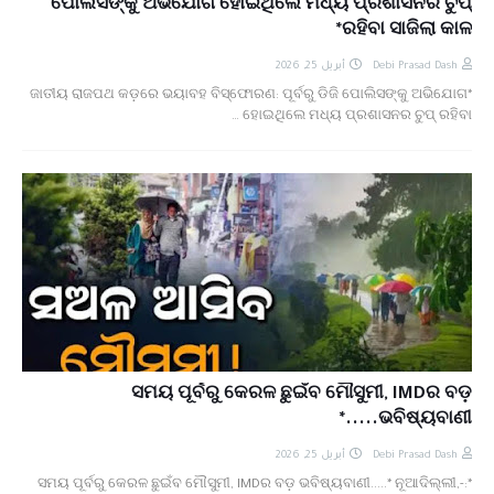
ପୋଲିସଙ୍କୁ ଅଭିଯୋଗ ହୋଇଥିଲେ ମଧ୍ୟ ପ୍ରଶାସନର ଚୁପ୍
ରହିବା ସାଜିଲା କାଳ*
أبريل 25, 2026
Debi Prasad Dash
*ଜାତୀୟ ରାଜପଥ କଡ଼ରେ ଭୟାବହ ବିସ୍ଫୋରଣ: ପୂର୍ବରୁ ଡିଜି ପୋଲିସଙ୍କୁ ଅଭିଯୋଗ
ହୋଇଥିଲେ ମଧ୍ୟ ପ୍ରଶାସନର ଚୁପ୍ ରହିବା …
ସମୟ ପୂର୍ବରୁ କେରଳ ଛୁଇଁବ ମୌସୁମୀ, IMDର ବଡ଼
ଭବିଷ୍ୟବାଣୀ.....*
أبريل 25, 2026
Debi Prasad Dash
*ସମୟ ପୂର୍ବରୁ କେରଳ ଛୁଇଁବ ମୌସୁମୀ, IMDର ବଡ଼ ଭବିଷ୍ୟବାଣୀ.....* ନୂଆଦିଲ୍ଲୀ,-: