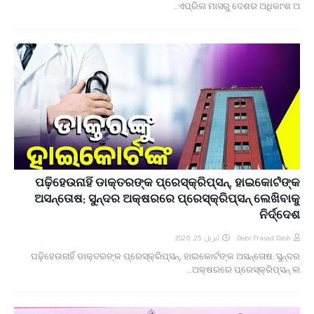
ଏପ୍ରିଲ ମାସରୁ ଦେଶର ଅଧିକାଂଶ ଅ…
ପଢ଼ିହେଉନାହିଁ ଡାକ୍ତରଙ୍କ ପ୍ରେସ୍‌କ୍ରିପ୍‌ସନ୍‌, ହାଇକୋର୍ଟଙ୍କ
ଅସନ୍ତୋଷ; ସୁନ୍ଦର ଅକ୍ଷରରେ ପ୍ରେସ୍‌କ୍ରିପ୍‌ସନ୍‌ ଲେଖିବାକୁ
ନିର୍ଦ୍ଦେଶ
أبريل 25, 2026
Debi Prasad Dash
ପଢ଼ିହେଉନାହିଁ ଡାକ୍ତରଙ୍କ ପ୍ରେସ୍‌କ୍ରିପ୍‌ସନ୍‌, ହାଇକୋର୍ଟଙ୍କ ଅସନ୍ତୋଷ; ସୁନ୍ଦର
ଅକ୍ଷରରେ ପ୍ରେସ୍‌କ୍ରିପ୍‌ସନ୍‌ ଲ…