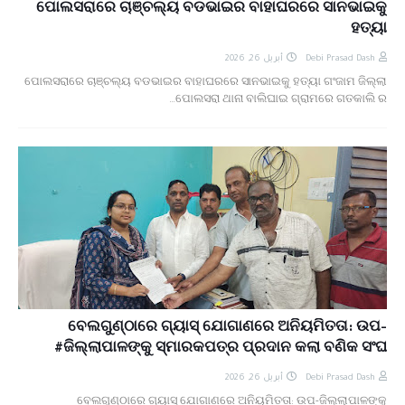
ପୋଲସରାରେ ଚାଞ୍ଚଲ୍ୟ ବଡଭାଇର ବାହାଘରରେ ସାନଭାଇକୁ
ହତ୍ୟା
أبريل 26, 2026
Debi Prasad Dash
ପୋଲସରାରେ ଚାଞ୍ଚଲ୍ୟ ବଡଭାଇର ବାହାଘରରେ ସାନଭାଇକୁ ହତ୍ୟା ଗଂଜାମ ଜିଲ୍ଲା
ପୋଲସରା ଥାନା ବାଲିଘାଇ ଗ୍ରାମରେ ଗତକାଲି ର…
ବେଲଗୁଣ୍ଠାରେ ଗ୍ୟାସ୍ ଯୋଗାଣରେ ଅନିୟମିତତା: ଉପ-
ଜିଲ୍ଲାପାଳଙ୍କୁ ସ୍ମାରକପତ୍ର ପ୍ରଦାନ କଲା ବଣିକ ସଂଘ#
أبريل 26, 2026
Debi Prasad Dash
ବେଲଗୁଣ୍ଠାରେ ଗ୍ୟାସ୍ ଯୋଗାଣରେ ଅନିୟମିତତା: ଉପ-ଜିଲ୍ଲାପାଳଙ୍କୁ