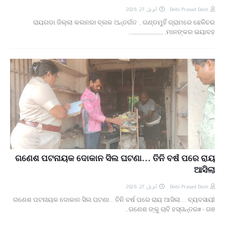
أبريل 27, 2026
Debi Prasad Dash
ରାୟଗଡା ଜିଲ୍ଲା କଲନରl ବ୍ଲକ ଅନ୍ତର୍ଗତ , ଗଣ୍ଡମୁହିଁ ଗ୍ରାମରେ ଛେଳିଚର
ମାନଙ୍କର ଭୟାବହ, ,,,,,,,,,,,,,,,,,,,,,…
ଗଣେଶ ପଟନାୟକ ଦୋକାନ ସିଲ ଘଟଣା... ତିନି ବର୍ଷ ପରେ ରାୟ
ଆସିଲା
أبريل 27, 2026
Debi Prasad Dash
ଗଣେଶ ପଟନାୟକ ଦୋକାନ ସିଲ ଘଟଣା... ତିନି ବର୍ଷ ପରେ ରାୟ ଆସିଲା.... ବ୍ୟବସାୟୀ
ଗଣେଶ ଙ୍କୁ ଚାବି ହସ୍ତାନ୍ତର# - ଗଞ…