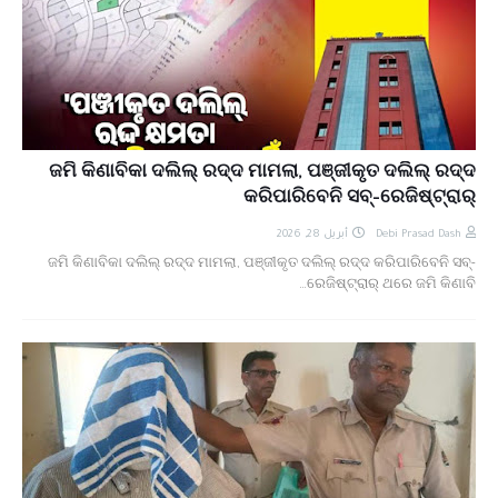
ଜମି କିଣାବିକା ଦଲିଲ୍‌ ରଦ୍ଦ ମାମଲା, ପଞ୍ଜୀକୃତ ଦଲିଲ୍‌ ରଦ୍ଦ
କରିପାରିବେନି ସବ୍‌-ରେଜିଷ୍ଟ୍ରାର୍‌
أبريل 28, 2026
Debi Prasad Dash
ଜମି କିଣାବିକା ଦଲିଲ୍‌ ରଦ୍ଦ ମାମଲା, ପଞ୍ଜୀକୃତ ଦଲିଲ୍‌ ରଦ୍ଦ କରିପାରିବେନି ସବ୍‌-
ରେଜିଷ୍ଟ୍ରାର୍‌ ଥରେ ଜମି କିଣାବି…