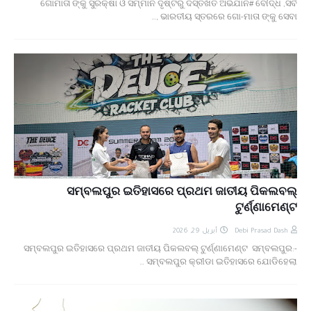
ଗୋମାତା ଙ୍କୁ ସୁରକ୍ଷା ଓ ସମ୍ମାନ ଦୃଷ୍ଟିରୁ ଦସ୍ତଖତ ଅଭିଯାନ# ବୌଦ୍ଧ ,ସର୍ବ
ସାପ କାମୁଡ଼ାରେ ନାବାଳିକାଙ୍କ ମୃତ୍ୟୁ, ପୋଲିସ ଭୂମିକାକୁ
ଭାରତୀୟ ସ୍ତରରେ ଗୋ-ମାତା ଙ୍କୁ ସେବା ,…
ନେଇ ପ୍ରଶ୍ନ ।
ଆବାସିକ ବିଦ୍ୟାଳୟରେ ହିଂସା! ନଡ଼ିଆ ବାହୁଙ୍ଗା ରେ 20ରୁ
ଉର୍ଦ୍ଧ ଛାତ୍ରଙ୍କୁ ମାଡ, ବିଭାଗୀୟ ତଦନ୍ତ ଆରମ୍ଭ l
ସମ୍ବଲପୁର ଇତିହାସରେ ପ୍ରଥମ ଜାତୀୟ ପିକଲବଲ୍
ଟୁର୍ଣ୍ଣାମେଣ୍ଟ
أبريل 29, 2026
Debi Prasad Dash
ସମ୍ବଲପୁର ଇତିହାସରେ ପ୍ରଥମ ଜାତୀୟ ପିକଲବଲ୍ ଟୁର୍ଣ୍ଣାମେଣ୍ଟ ସମ୍ବଲପୁର:-
ସମ୍ବଲପୁର କ୍ରୀଡା ଇତିହାସରେ ଯୋଡିହେଲା …