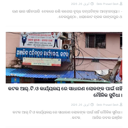
أبريل 26, 2026
Debi Prasad Dash
- ଋଣ ଭାର ସହିନପାରି ବେକରେ ରଶି ଲଗେଇ ବୃଦ୍ଧ ଦମ୍ପତିଙ୍କ ଆତ୍ମହତ୍ୟା l
ବେଲଗୁଣ୍ଠା-;, ଧରାକୋଟ ବ୍ଲକ ଗାଙ୍ଗପୁର ଥ…
କଟକ ଆର୍.ଟି.ଓ କାର୍ଯ୍ୟଳୟ ରେ ସାଧାରଣ ଲୋକଙ୍କ ପାଇଁ ନାହିଁ
ମୌଳିକ ସୁବିଧା।
أبريل 26, 2026
Debi Prasad Dash
କଟକ ଆର୍.ଟି.ଓ କାର୍ଯ୍ୟଳୟ ରେ ସାଧାରଣ ଲୋକଙ୍କ ପାଇଁ ନାହିଁ ମୌଳିକ ସୁବିଧା।
କଟକ, ଆଜିର ଡବଲ ଇଞ୍ଜିନ…