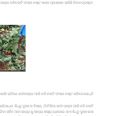
ହାତୀପଲ୍ଲ ଦଳିଚକଟି ଫସଲ ନଷ୍ଟ କଲେ ପ୍ରଶାସନ ସାଜିଛି ନିରବଦ୍ରଷ୍ଟା
କାଲି ରାତିରେ ହାତୀପଲ୍ଲ ଆସି ଦଳି ଚକଟି ଫସଲ ନଷ୍ଟ କରିଦେଇଛନ୍ତି.
ିଥାନ୍ତା. କିନ୍ତୁ ଦୁଃଖ ର ବିଷୟ 25ଟିକିଆ ହାତୀ ପଲ୍ଲ ଆସି ଦଳି ଚକଟି
ିବା ସହିତ ଆମ ରାଜ୍ୟ କୁ ଖାଦ୍ୟ ଶସ୍ୟ ଯୋଗାଇ ଥାଏ.କିନ୍ତୁ ଦୁଃଖ କଥା