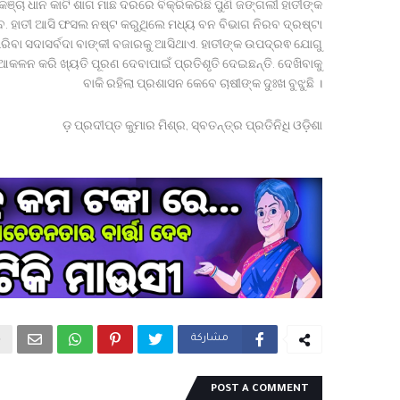
ଞ୍ଚା ଧାନ କାଟି ଶାଗ ମାଛ ଦରରେ ବିକ୍ରିକରିଛି ପୁଣି ଜଙ୍ଗଲୀ ହାତୀଙ୍କ
ବ. ହାତୀ ଆସି ଫସଲ ନଷ୍ଟ କରୁଥିଲେ ମଧ୍ୟ ବନ ବିଭାଗ ନିରବ ଦ୍ରଷ୍ଟା
ିପରିବା ସଦାସର୍ବଦା ବାଙ୍କୀ ବଜାରକୁ ଆସିଥାଏ. ହାତୀଙ୍କ ଉପଦ୍ରଵ ଯୋଗୁ
ନ କରି ଖ୍ୟତି ପୂରଣ ଦେବାପାଇଁ ପ୍ରତିଶୃତି ଦେଇଛନ୍ତି. ଦେଖିବାକୁ
ବାକି ରହିଲା ପ୍ରଶାସନ କେବେ ଚାଷୀଙ୍କ ଦୁଃଖ ବୁଝୁଛି ।
ଡ଼ ପ୍ରଦୀପ୍ତ କୁମାର ମିଶ୍ର, ସ୍ବତନ୍ତ୍ର ପ୍ରତିନିଧି ଓଡ଼ିଶା
مشاركة
POST A COMMENT