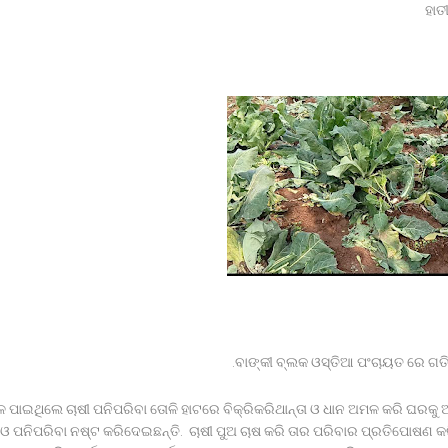
 20ରୁ ଉର୍ଦ୍ଧ ଛାତ୍ରଙ୍କୁ ମାଡ, ବିଭାଗୀୟ ତଦନ୍ତ ଆରମ୍ଭ l
ମାଲା ବିଜୟ ପ୍ରସାଦଙ୍କ ଘରେ ED
 ଉପରେ ହୋଇଥିବା ଦୁର୍ବ୍ୟବହାର ପ୍ରତିବାଦରେ ଗଣ ଧାରଣା।
ନ୍ନାଥପ୍ରସାଦ ପୋଲିସ ଦ୍ୱାରା ଗାଡ଼ି ଓ ଡ୍ରାଇଭର ଅଟକ ।
ଦର୍ଶନ: ୬ଟି ବଳଦ ସହ ଗାଡ଼ି ଓ ସାର ବୋଝେଇ ଟ୍ରକ ଜବତ।
ାଦିକ ଭବନରେ ମେଗା ରକ୍ତଦାନ ଶିବିର, ୯୩ ୟୁନିଟ୍ ସଂଗୃହିତ
୍ୟା ମାମଲା , ନ୍ୟାୟ ପାଇଁ ଉଚ୍ଚ ନ୍ୟାୟାଳୟଙ୍କ ଦ୍ବାରସ୍ଥ
ଓ ହସ୍ତଶିଳ୍ପର କଳାକୃତି ଉପହାର ପ୍ରଦାନ କଲେ ରାଜ୍ୟପାଳ*
 ବିଦ୍ୟାଳୟ ଛାତ୍ରାବାସରେ ଉଘଟିଥିବା ଘଟଣା ସମ୍ପର୍କରେ ।
ବାଙ୍କୀ ବ୍ଲକ ଓସ୍ତିଆ ପଂଚାୟତ ରେ ଗତି
 ପାଇଥିଲେ ଚାଷୀ ପନିପରିବା ତୋଳି ହାଟରେ ବିକ୍ରିକରିଥାନ୍ତା ଓ ଧାନ ଅମଳ କରି ଘରକୁ ଆଣ
 ଓ ପନିପରିବା ନଷ୍ଟ କରିଦେଇଛନ୍ତି. ଚାଷୀ ପୁଅ ଚାଷ କରି ତାର ପରିବାର ପ୍ରତିପୋଷଣ କର