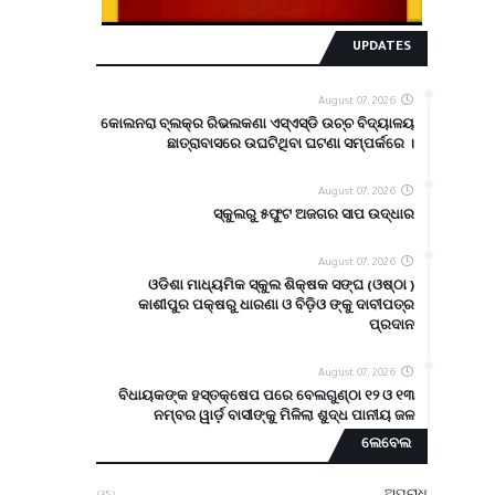
UPDATES
August 07, 2026
କୋଲନରା ବ୍ଲକ୍‌ର ରିଭଲକଣା ଏସ୍‌ଏସ୍‌ଡି ଉଚ୍ଚ ବିଦ୍ୟାଳୟ
ଛାତ୍ରାବାସରେ ଉଘଟିଥିବା ଘଟଣା ସମ୍ପର୍କରେ ।
August 07, 2026
ସ୍କୁଲରୁ ୫ଫୁଟ ଅଜଗର ସାପ ଉଦ୍ଧାର
August 07, 2026
ଓଡିଶା ମାଧ୍ୟମିକ ସ୍କୁଲ ଶିକ୍ଷକ ସଙ୍ଘ (ଓଷ୍ଠା )
କାଶୀପୁର ପକ୍ଷରୁ ଧାରଣା ଓ ବିଡ଼ିଓ ଙ୍କୁ ଦାବୀପତ୍ର
ପ୍ରଦାନ
August 07, 2026
ବିଧାୟକଙ୍କ ହସ୍ତକ୍ଷେପ ପରେ ବେଲଗୁଣ୍ଠା ୧୨ ଓ ୧୩
ନମ୍ବର ୱାର୍ଡ଼ ବାସୀଙ୍କୁ ମିଳିଲା ଶୁଦ୍ଧ ପାନୀୟ ଜଳ
ଲେବେଲ