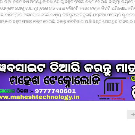
ବା ଭଲ. ଚଳିତ ବର୍ଷ ଅତ୍ୟଧିକ ବର୍ଷା ଯୋଗୁ ବହୁତ ଫସଲ ନଷ୍ଟ ହୋଇଛି. ବାତ୍ୟା ଭୟରେ କ
ଉପଦ୍ରଵ ଯୋଗୁ ଚାଷୀ ମୁଣ୍ଡରେ ହାତ ଦେଇ ବସିଲାଣି କରଜ ଟଙ୍କା କିପରି ପରିଶୋଧ କରି
ିଛି. ବାରମ୍ବାର ଅଭିଯୋଗ କଲେ ମଧ୍ୟ୍ୟ କିଛି ସୁଫଳ ମିଳୁନାହିଁ. ଓସ୍ତିଆ ପଂଚାୟତ ରୁ ପନ
ୀଙ୍କ ର ବହୁତ ଫସଲ ନଷ୍ଟ ହୋଇଛି. ସକାଳୁ ବନବିଭାଗ ଆସି ନଷ୍ଟ ହୋଇଥିବ ଫସଲ ର ଆକଳ