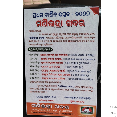
ଆବାସିକ ବିଦ୍ୟାଳୟରେ ହିଂସା! ନଡ଼ିଆ ବାହୁଙ୍ଗା ରେ
ସଦର ବ୍ଲକ କାର୍ଯ୍ୟାଳୟଠାରେ ପଞ୍ଚାୟତ ନିର୍ବାହୀ ଅଧିକାରୀଙ୍କ
ବେଲଗୁଣ୍ଠା: ଦ୍ରୁତଗାମୀ ବୋଲେରୋ ଧକ୍କାରେ ୪ ଗାଈ ମୃତ, ଜଗ
ଉପଜିଲ୍ଲାପାଳଙ୍କ ଅଚାନକ ପରି
ସାମ୍ବ
ପୂର୍ବତନ ସେନା ଅଧିକାରୀଙ୍କ ନାଁରେ ପୋଲିସର ମିଥ
ରାଷ୍ଟ୍ରପତିଙ୍କୁ ଓଡ଼ିଶାର ହସ୍ତତନ୍ତ 
କୋଲନରା ବ୍ଲକ୍‌ର ରିଭଲକଣା ଏସ୍‌ଏସ୍‌ଡି ଉଚ୍ଚ
ସକାଳ
ଧାନ