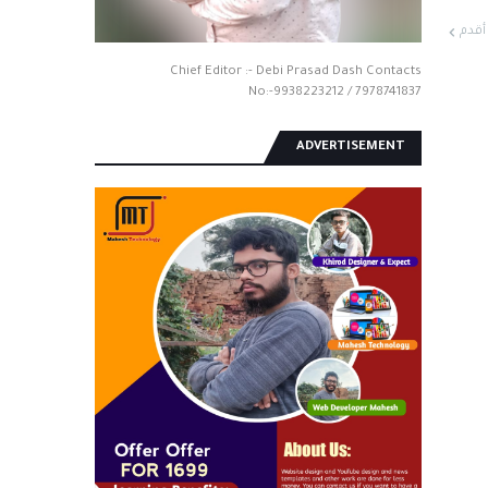
أقدم
Chief Editor :- Debi Prasad Dash Contacts
No:-9938223212 / 7978741837
ADVERTISEMENT