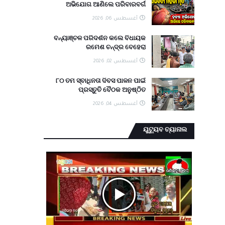
ଅଭିଯୋଗ ଆଣିଲେ ପରିବାରବର୍ଗ
أغسطس 06, 2026
ବନ୍ୟାଞ୍ଚଳ ପରିଦର୍ଶନ କଲେ ବିଧାୟକ
ରମେଶ ଚନ୍ଦ୍ର ବେହେରା
أغسطس 02, 2026
୮୦ ତମ ସ୍ବାଧିନତା ଦିବସ ପାଳନ ପାଇଁ
ପ୍ରସ୍ତୁତି ବୈଠକ ଅନୁଷ୍ଠିତ
أغسطس 04, 2026
ୟୁଟ୍ୟୁବ ଚ୍ୟାନାଲ