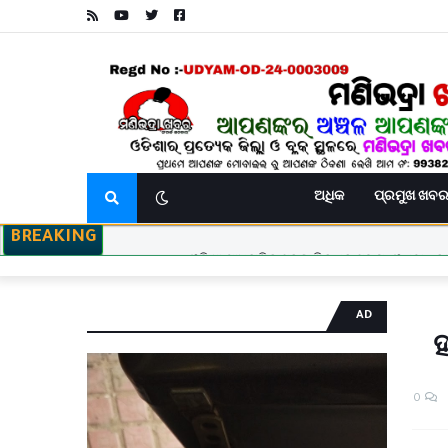
ଅଧିକ
ପ୍ରମୁଖ ଖବ
BREAKING
ଓଡିଶା ମାଧ୍ୟମିକ ସ୍କୁଲ ଶିକ୍ଷକ ସଙ୍ଘ (ଓଷ୍ଠା ) କା
ବିଧାୟକଙ୍କ ହସ୍ତକ୍ଷେପ ପରେ ବେଲଗୁଣ୍ଠା ୧୨ 
ବାଇକରୁ ଖ
AD
ହ
0