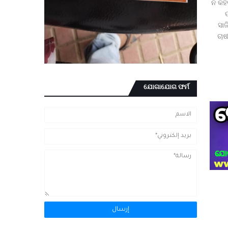
ନ କହି
ସାଜ
ଚାଷ
ଯୋଗାଯୋଗ ଫର୍ମ