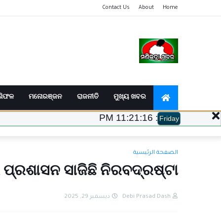
Contact Us
About
Home
ଶିଫଳ
ମନୋରଞ୍ଜନ
ରାଜନୀତି
ମୁଖ୍ୟ ଖବର
11:21:17 PM
:
Friday
الصفحة الرئيسية
୍ରଶାସନ ସାଜିଛି ନିରବଦ୍ରଷ୍ଟା
ديسمبر 29, 2025
Debi Prasad Dash