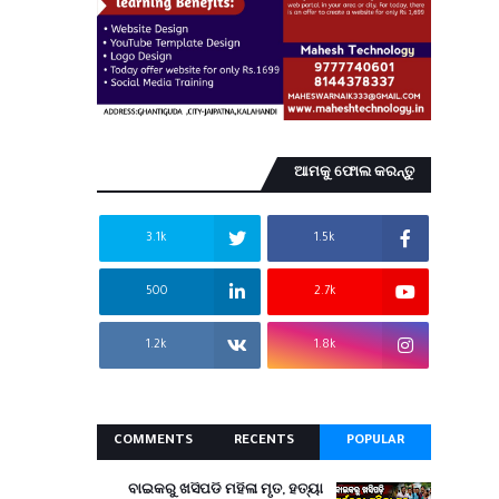
ଆମକୁ ଫୋଲ କରନ୍ତୁ
3.1k
1.5k
500
2.7k
1.2k
1.8k
COMMENTS
RECENTS
POPULAR
ବାଇକରୁ ଖସିପଡି ମହିଳା ମୃତ, ହତ୍ୟା