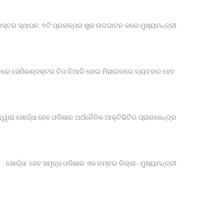
୍ରସ୍ତର ସ୍ଥାପନ, ୭ଟି ପ୍ରକଳ୍ପର ଶୁଭ ଉଦଘାଟନ କଲେ ମୁଖ୍ୟମନ୍ତ୍ରୀ
ପାଇକ ମାଟିର ଯୁବ ପୀଢ଼ିଙ୍କ ହାତରେ ସେମିକଣ୍ଡକ୍ଟର ଚିପ ତିଆରି ହୋଇ ମିସାଇଲରେ ବ୍ୟବହାର ହେବ
 ଦ୍ୱାରା ଖୋର୍ଦ୍ଧା ହେବ ଓଡିଶାର ଅର୍ଥନୈତିକ ଆକ୍ଟିଭିଟିର ପ୍ରାଣକେନ୍ଦ୍ର
ଖୋର୍ଦ୍ଧା ହେବ ସମୃଦ୍ଧ ଓଡିଶାର ଏକ ନମ୍ବର ଜିଲ୍ଲା - ମୁଖ୍ୟମନ୍ତ୍ରୀ