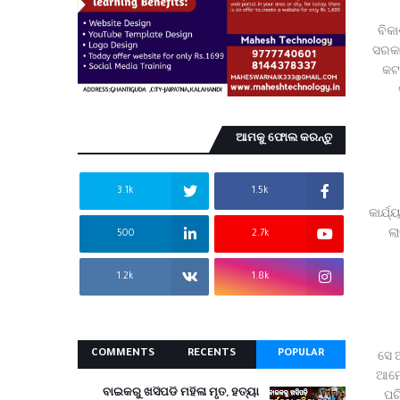
ବିକା
ସରକା
କଟକ
ଆମକୁ ଫୋଲ କରନ୍ତୁ
3.1k
1.5k
କାର୍ଯ
ଲା
500
2.7k
1.2k
1.8k
COMMENTS
RECENTS
POPULAR
ସେ 
ଆମେ 
ବାଇକରୁ ଖସିପଡି ମହିଳା ମୃତ, ହତ୍ୟା
ପର