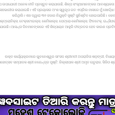
୍ପ ଉପଯୋଗୀ ଅନେକ ନୀତି ପ୍ରସ୍ତୁତ କରାଯାଉଛି, ଶିଳ୍ପ ସଂସ୍ଥାମାନଙ୍କର ଆବଶ୍ୟକତା ଅ
ସହଭାଗୀତା କରାଯାଇଛି। ଏହି ପ୍ରୟାସର ଅଂଶ ସ୍ୱରୂପ ଗତ ଏପ୍ରିଲ ମାସରେ ମୁଁ ଖୋର୍ଦ୍ଧା
କରିଥିଲି। ଏହା ଦ୍ୱାରା ୩୭ ହଜାର ନିଯୁକ୍ତି ସୃଷ୍ଟି ସୁନିଶ୍ଚିତ ହୋଇପାରିଛି। କ
୍ଟ୍ରୋନିକ୍‍ସ, ଟେକ୍ସଟାଇଲ୍‍ସ, କେମିକାଲ୍‍ସ, ପେଟ୍ରୋ-କେମିକାଲ୍‍ସ, ଫିନଟେକ୍, ଇନ୍‍ସିଓ
ଯାଉଛି। ଆସନ୍ତା ଦିନମାନଙ୍କରେ ଏହି ଶିଳ୍ପାୟନ ଆହୁରି ତୀବ୍ରତର ହେବ କାରଣ ପ୍ରତିବ
ଉକ୍ତ କାର୍ଯ୍ୟକ୍ରମରେ ଭୁବନେଶ୍ୱର ସାଂସଦ ଶ୍ରୀମତୀ ଅପରାଜିତା ଷଡ଼ଙ୍ଗୀ, ବିଧାୟକ
ହୋତ୍ସବ ସମ୍ପାଦକ ଶ୍ରୀ ନରେନ୍ଦ୍ର ପୃଷ୍ଟି, ଜିଲ୍ଲାପାଳ ଶ୍ରୀ ଅମୃତ ଋତୁରାଜ, ସିଡିଓ ଶ