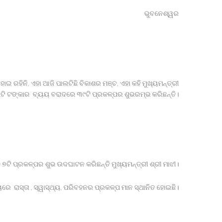
ଭୁବନେଶ୍ୱର
 ରହିନି, ଏହା ଆଜି ପାଲଟିଛି ବିକାଶର ମଞ୍ଚ, ଏହା କହି ମୁଖ୍ୟମନ୍ତ୍ରୀ
ୋଟି ଟଙ୍କାର ବ୍ୟୟ ବରାଦରେ ୩୯ଟି ପ୍ରକଳ୍ପର ଶୁଭରମ୍ଭ କରିଛନ୍ତି।
ତ ୭ଟି ପ୍ରକଳ୍ପର ଶୁଭ ଉଦଘାଟନ କରିଛନ୍ତି ମୁଖ୍ୟମନ୍ତ୍ରୀ ଶ୍ରୀ ମାଝୀ।
ରେ ରାସ୍ତା , ସ୍ୱାସ୍ଥ୍ୟ, ପରିବହନର ପ୍ରକଳ୍ପ ମାନ ସ୍ଥାନିତ ହୋଇଛି।