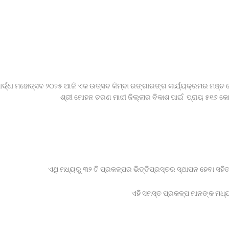
ର୍ଦ୍ଧା ମହୋତ୍ସବ ୨୦୨୫ ଆଜି ଏକ ଉତ୍ସବ କିମ୍ବା ରଙ୍ଗାରଙ୍ଗ କାର୍ଯ୍ୟକ୍ରମର ମଞ୍ଚ ହୋଇ
ଶ୍ରୀ ମୋହନ ଚରଣ ମାଝୀ ଜିଲ୍ଲାର ବିକାଶ ପାଇଁ ପ୍ରାୟ ୫୧୬ କ
ଏଥି ମଧ୍ୟରୁ ୩୨ ଟି ପ୍ରକଳ୍ପର ଭିତ୍ତିପ୍ରସ୍ତର ସ୍ଥାପନ ହେବା ସହି
ଏହି ସମସ୍ତ ପ୍ରକଳ୍ପ ମାନଙ୍କ ମଧ୍ୟ