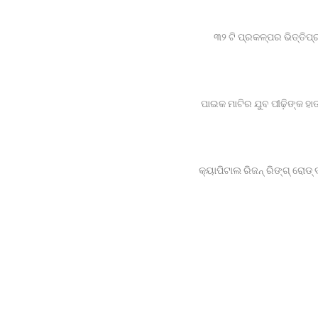
୩୨ ଟି ପ୍ରକଳ୍ପର ଭିତ୍ତିପ
କ୍ୟାପିଟାଲ ରିଜନ୍ ରିଙ୍ଗ୍ ରୋଡ୍