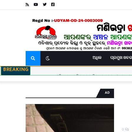
ଅଧିକ
ପ୍ରମୁଖ ଖବ
BREAKING
ଓଡିଶା ମାଧ୍ୟମିକ ସ୍କୁଲ ଶିକ୍ଷକ ସଙ୍ଘ (ଓଷ୍ଠା ) କା
ବିଧାୟକଙ୍କ ହସ୍ତକ୍ଷେପ ପରେ ବେଲଗୁଣ୍ଠା ୧୨ 
ବାଇକରୁ ଖ
AD
0