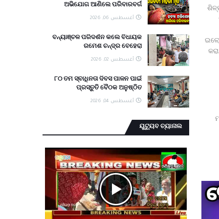
ଅଭିଯୋଗ ଆଣିଲେ ପରିବାରବର୍ଗ
ଶିଳ
أغسطس 06, 2026
ବନ୍ୟାଞ୍ଚଳ ପରିଦର୍ଶନ କଲେ ବିଧାୟକ
ଇଲୋକ
ରମେଶ ଚନ୍ଦ୍ର ବେହେରା
କରା
أغسطس 02, 2026
୮୦ ତମ ସ୍ବାଧିନତା ଦିବସ ପାଳନ ପାଇଁ
ପ୍ରସ୍ତୁତି ବୈଠକ ଅନୁଷ୍ଠିତ
أغسطس 04, 2026
ମ
ୟୁଟ୍ୟୁବ ଚ୍ୟାନାଲ