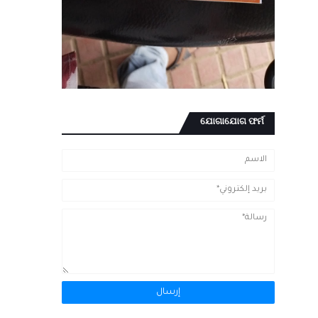
ଯୋଗାଯୋଗ ଫର୍ମ