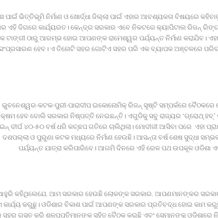
ଶ ପାଇଁ ଭିତ୍ତିଭୂମି ନିର୍ମାଣ ଓ ଖୋର୍ଦ୍ଧା ଜିଲ୍ଲା ପାଇଁ ଏହାର ଆବଶ୍ୟକତା ବିଷୟରେ କହିବ
ର ଏହି ଦିଗରେ କାର୍ଯ୍ୟରତ। କେନ୍ଦ୍ର ସରକାର ଏବେ ନିକଟରେ କ୍ୟାପିଟାଲ ରିଜନ୍ ରିଙ୍ଗ୍ 
 ଟାଙ୍ଗୀ ଠାରୁ ଆରମ୍ଭ ହୋଇ ଆପଣଙ୍କ ରାମେଶ୍ୱର ପର୍ଯ୍ୟନ୍ତ ନିର୍ମାଣ କରାଯିବ। ଏହା 
ସଂପ୍ରସାରଣ ହେବ। ଏ ତିନୋଟି ସହର ଗୋଟିଏ ସହର ପରି ଏକ ବ୍ୟାପକ ଅଞ୍ଚଳରେ ପରିବ୍ୟ
ଭୁବନେଶ୍ୱର-କଟକ-ପୁରୀ-ପାରାଦୀପ ଇକୋନୋମିକ୍ ରିଜନ୍ ସୃଷ୍ଟି ସମ୍ପର୍କରେ ବୈଠକରେ ଖୋର
୍ୟକ୍ଷମ ହେବ ବୋଲି ସରକାର ନିଷ୍ପତ୍ତି ନେଇଛନ୍ତି। ଏଗୁଡିକୁ ସବୁ ରାଜ୍ୟର ‘ଗ୍ରୋଥ୍ ହବ
ଇନ୍ ଦୀର୍ଘ ୪୦-୫୦ ବର୍ଷ ଧରି କଚ୍ଛପ ଗତିରେ ଚାଲିଥିଲା। ମୋଦୀଜୀ ଆସିବା ପରେ ଏହା ପ
ଦଶପଲ୍ଲା ଓ ପୁରୁଣା କଟକ ମଧ୍ୟରେ ନିର୍ମାଣ ହେଉଛି। ଆସନ୍ତା ବର୍ଷ ଶେଷ ସୁଦ୍ଧା 
ପର୍ଯ୍ୟନ୍ତ ଯାତ୍ରା କରିପାରିବେ। ଆଗମି ଦିନରେ ଏହି ରେଳ ପଥ ଉପକୂଳ ଓଡିଶା ଏ
ଆହୁରି କହିଥିଲେଯେ, ଆମ ସରକାର ହେଉଛି ଲୋକଙ୍କ ସରକାର, ଆପଣମାନଙ୍କର ସରକାର।
କାର୍ଯ୍ୟ କରୁଛୁ। ଓଡିଶାର ବିକାଶ ପାଇଁ ଆପଣଙ୍କ ସରକାର ପ୍ରତିବଦ୍ଧ ହୋଇ କାମ କରୁଛି। ଓ
ି ସହର ଗସ୍ତ କରି ଶଳ୍ପପତିମାନଙ୍କ ସହିତ ବୈଠକ କରୁଛି ଏବଂ ସେମାନଙ୍କୁ ଓଡିଶାରେ ନିବ