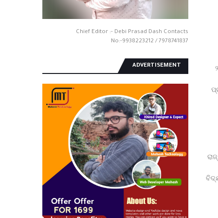
Chief Editor :- Debi Prasad Dash Contacts
No:-9938223212 / 7978741837
ADVERTISEMENT
ପ୍
ରାଜ
ବିଦ୍