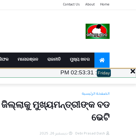
Contact Us
About
Home
ଶିଫଳ
ମନୋରଞ୍ଜନ
ରାଜନୀତି
ମୁଖ୍ୟ ଖବର
02:53:32 PM
:
Friday
الصفحة الرئيسية
 ଜିଲ୍ଲାକୁ ମୁଖ୍ୟମନ୍ତ୍ରୀଙ୍କ ବଡ
ଭେଟି
ديسمبر 26, 2025
Debi Prasad Dash