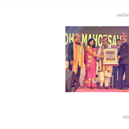
ଯାନ ରାସ୍ତାକୁ ଆସିବା ସହଜ ହେବନାହିଁ ।
 20ରୁ ଉର୍ଦ୍ଧ ଛାତ୍ରଙ୍କୁ ମାଡ, ବିଭାଗୀୟ ତଦନ୍ତ ଆରମ୍ଭ l
ମାଲା ବିଜୟ ପ୍ରସାଦଙ୍କ ଘରେ ED
 ଉପରେ ହୋଇଥିବା ଦୁର୍ବ୍ୟବହାର ପ୍ରତିବାଦରେ ଗଣ ଧାରଣା।
ନ୍ନାଥପ୍ରସାଦ ପୋଲିସ ଦ୍ୱାରା ଗାଡ଼ି ଓ ଡ୍ରାଇଭର ଅଟକ ।
ଦର୍ଶନ: ୬ଟି ବଳଦ ସହ ଗାଡ଼ି ଓ ସାର ବୋଝେଇ ଟ୍ରକ ଜବତ।
ାଦିକ ଭବନରେ ମେଗା ରକ୍ତଦାନ ଶିବିର, ୯୩ ୟୁନିଟ୍ ସଂଗୃହିତ
୍ୟା ମାମଲା , ନ୍ୟାୟ ପାଇଁ ଉଚ୍ଚ ନ୍ୟାୟାଳୟଙ୍କ ଦ୍ବାରସ୍ଥ
ଓ ହସ୍ତଶିଳ୍ପର କଳାକୃତି ଉପହାର ପ୍ରଦାନ କଲେ ରାଜ୍ୟପାଳ*
 ବିଦ୍ୟାଳୟ ଛାତ୍ରାବାସରେ ଉଘଟିଥିବା ଘଟଣା ସମ୍ପର୍କରେ ।
ପ୍ର