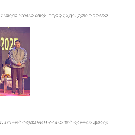
ଖୋର୍ଦ୍ଧା ମହୋତ୍ସବ ୨୦୨୫ରେ ଖୋର୍ଦ୍ଧା ଜିଲ୍ଲାକୁ ମୁଖ୍ୟମନ୍ତ୍ରୀଙ୍କ ବଡ ଭେଟି
ାୟ ୫୧୬ କୋଟି ଟଙ୍କାର ବ୍ୟୟ ବରାଦରେ ୩୯ଟି ପ୍ରକଳ୍ପର ଶୁଭରମ୍ଭ