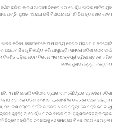
 ବିକଶିତ କରିବା କାରଣ ଆଗାମୀ ଦିନରେ ଏଇ ଖୋର୍ଦ୍ଧା ପାଇକ ମାଟିର ଯୁବ
ଉ ଅଗ୍ନି, ପୃଥ୍ଵୀ, ଆକାଶ ଭଳି ମିସାଇଲରେ ଏହି ଚିପ ବ୍ୟବହାର ହେବ।
ତି ପାଳନ କରିବା, ସେତେବେଳେ ଆମ ରାଜ୍ୟ ଦେଶର ପ୍ରଥମ ପାଞ୍ଚଗୋଟି
ପ୍ରଥମ ଦିନରୁ ହିଁ କାର୍ଯ୍ୟ କରି ଆସୁଛନ୍ତି। ସମୃଦ୍ଧ ଓଡିଶା ଗଠନ ପାଇଁ
୍ଲା ବିକଶିତ ଓଡ଼ିଶା ଗଠନ ଦିଗରେ ଏକ ମହତ୍ବପୂର୍ଣ ଭୂମିକା ଗ୍ରହଣ କରିବ
ବୋଲି ମୁଖ୍ୟମନ୍ତ୍ରୀ କହିଥିଲେ।
ମାଟି, ଏ ମାଟି ହେଉଛି ବଳିଦାନ, ତ୍ୟାଗ ଏବଂ ଶୌର୍ଯ୍ୟର ପ୍ରତୀକ। ଓଡିଶା
ମ୍ବା ସମୟ ଧରି ଏହା ଓଡିଶା ଶାସନର ପ୍ରଶାସନିକ କେନ୍ଦ୍ର ହୋଇ ରହିଥିଲା।
ୁଲିଆ, ସାଧାରଣ ଲୋକେ, ବର୍ବର ଇଂରେଜ ଶାସକ ବିରୁଦ୍ଧରେ ବକ୍ସି ଜଗବନ୍ଧୁ
ଦ୍ରୋହ କୁହୁଳିଥିଲା ଖୋର୍ଦ୍ଧା ଗଡର ବାଳକ ରାଜା ମୁକୁଣ୍ଡାଦେବଙ୍କ ଚାଳକ
ଏହି ବିଦ୍ରୋହ ବ୍ରିଟିଶ ସରକାରକୁ ସେ ସମୟରେ ବି ଦୋହଲାଇ ଦେଇଥିଲା।