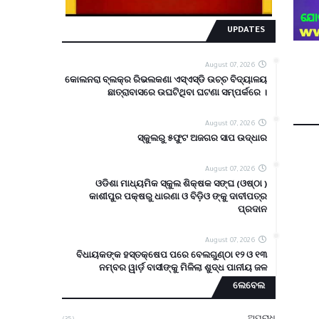
UPDATES
August 07, 2026
କୋଲନରା ବ୍ଲକ୍‌ର ରିଭଲକଣା ଏସ୍‌ଏସ୍‌ଡି ଉଚ୍ଚ ବିଦ୍ୟାଳୟ
ଛାତ୍ରାବାସରେ ଉଘଟିଥିବା ଘଟଣା ସମ୍ପର୍କରେ ।
August 07, 2026
ସ୍କୁଲରୁ ୫ଫୁଟ ଅଜଗର ସାପ ଉଦ୍ଧାର
August 07, 2026
ଓଡିଶା ମାଧ୍ୟମିକ ସ୍କୁଲ ଶିକ୍ଷକ ସଙ୍ଘ (ଓଷ୍ଠା )
କାଶୀପୁର ପକ୍ଷରୁ ଧାରଣା ଓ ବିଡ଼ିଓ ଙ୍କୁ ଦାବୀପତ୍ର
ପ୍ରଦାନ
August 07, 2026
ବିଧାୟକଙ୍କ ହସ୍ତକ୍ଷେପ ପରେ ବେଲଗୁଣ୍ଠା ୧୨ ଓ ୧୩
ନମ୍ବର ୱାର୍ଡ଼ ବାସୀଙ୍କୁ ମିଳିଲା ଶୁଦ୍ଧ ପାନୀୟ ଜଳ
ଲେବେଲ