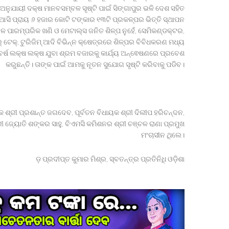
ନୁଯାୟୀ ଦକ୍ଷ ମାନବସମ୍ବଳ ସୃଷ୍ଟି ପାଇଁ ସିଙ୍ଗାପୁର ଭଳି ଦେଶ ସହିତ
 ଆସି ପ୍ରାୟ ୬ ହଜାର କୋଟି ଟଙ୍କାର ୧୩ଟି ପ୍ରକଳ୍ପର ଭିତ୍ତି ସ୍ଥାପନ
େବଳ ପାରମ୍ପରିକ ଖଣି ଓ ମେଟାଲ୍‍ସ ଜନିତ ଶିଳ୍ପ ନୁହେଁ, ସେମିକଣ୍ଡକ୍ଟର,
ର୍ ଟେକ୍, ଟୁରିଜିମ୍ ଆଦି ବିଭିନ୍ନ କ୍ଷେତ୍ରରେ ଶିଳ୍ପର ବିବିଧକରଣ ମଧ୍ୟ
ର୍ଷ ଲକ୍ଷ ଲକ୍ଷ ଯୁବା ଶ୍ରମ ବଜାରକୁ କାର୍ଯ୍ୟ ଅନ୍ଵେଷଣରେ ପ୍ରବେଶ
କରୁଛନ୍ତି। ତାଙ୍କ ପାଇଁ ଆମକୁ ନୂତନ ସୁଯୋଗ ସୃଷ୍ଟି କରିବାକୁ ପଡିବ।
 ଶ୍ରୀ ପ୍ରଶାନ୍ତ ଜଗଦେବ, ପୂର୍ବତନ ବିଧାୟକ ଶ୍ରୀ ଦିଲୀପ ହରିଚନ୍ଦନ,
୍ରୀ ଜ୍ୟୋତି ଶଙ୍କର ସାହୁ, ବିଏମସି କମିଶନର ଶ୍ରୀ ଚଞ୍ଚଳ ରାଣା ପ୍ରମୁଖ
ମଂଚାସୀନ ଥିଲେ।
ଡ଼ ପ୍ରଦୀପ୍ତ କୁମାର ମିଶ୍ର, ସ୍ବତନ୍ତ୍ର ପ୍ରତିନିଧି ଓଡ଼ିଶା