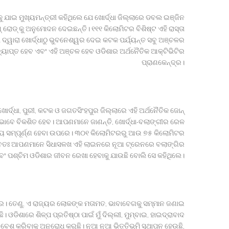
ାକୁ ଯାଇ ମୁଖ୍ୟମନ୍ତ୍ରୀ କହିଥିଲେ ଯେ ଖୋର୍ଦ୍ଧା ଜିଲ୍ଲାରେ ଡବଲ ଇଞ୍ଜିନ
ରୋଡ୍ କୁ ଅନୁମୋଦନ ଦେଇଛନ୍ତି। ୧୧୧ କିଲୋମିଟର ବିଶିଷ୍ଟ ଏହି ରାସ୍ତା
ଦ୍ୱାରା ଖୋର୍ଦ୍ଧାଠୁ ଭୁବନେଶ୍ୱର ଦେଇ କଟକ ପର୍ଯ୍ୟନ୍ତ ସବୁ ଅଞ୍ଚଳର
ାପ୍ତ ହେବ ଏବଂ ଏହି ଅଞ୍ଚଳ ହେବ ଓଡିଶାର ଅର୍ଥନୈତିକ ଆକ୍ଟିଭିଟିର
ପ୍ରାଣକେନ୍ଦ୍ର।
୍ଦ୍ଧା, ପୁରୀ, କଟକ ଓ ଜଗତସିଂହପୁର ଜିଲ୍ଲାରେ ଏହି ଅର୍ଥନୈତିକ ଜୋନ୍
୍’ ଭାବେ ବିକଶିତ ହେବ। ଆପଣମାନେ ଜାଣନ୍ତି, ଖୋର୍ଦ୍ଧା-ବଲାଙ୍ଗୀର ରେଳ
୍ରାୟ ସମ୍ପୂର୍ଣ୍ଣ ହେବା ଉପରେ। ୩୦୧ କିଲୋମିଟରରୁ ଆଉ ୭୫ କିଲୋମିଟର
ସମ୍ଭବତଃ ଆପଣମାନେ ସିଧାସଳଖ ଏହି ଲାଇନରେ ନୂଆ ଟ୍ରେନରେ ବଲାଙ୍ଗିର
ବଂ ପଶ୍ଚିମ ଓଡିଶାର ଜୀବନ ରେଖା ହେବାକୁ ଯାଉଛି ବୋଲି ସେ କହିଥିଲେ।
 ତେଣୁ, ଏ ରାଜ୍ୟର ଲୋକଙ୍କ ମତାମତ, ଭାବାବେଗକୁ ସମ୍ମାନ ଜଣାଇ
ଡିଶାରେ ଶିଳ୍ପ ପ୍ରତିଷ୍ଠା ପାଇଁ ମୁଁ ଦିଲ୍ଲୀ, ମୁମ୍ବାଇ, ହାଇଦ୍ରାବାଦ
େଶ କରିବାକୁ ଅନୁରୋଧ କରୁଛି। ନୂଆ ନୂଆ ଭିତ୍ତିଭୂମି ସ୍ଥାପନ ହେଉଛି,