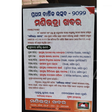
ଆବାସିକ ବିଦ୍ୟାଳୟରେ ହିଂସା! ନଡ଼ିଆ ବାହୁଙ୍ଗା ରେ
ସଦର ବ୍ଲକ କାର୍ଯ୍ୟାଳୟଠାରେ ପଞ୍ଚାୟତ ନିର୍ବାହୀ ଅଧିକାରୀଙ୍କ
ବେଲଗୁଣ୍ଠା: ଦ୍ରୁତଗାମୀ ବୋଲେରୋ ଧକ୍କାରେ ୪ ଗାଈ ମୃତ, ଜଗ
ଉପଜିଲ୍ଲାପାଳଙ୍କ ଅଚାନକ ପରି
ସାମ୍ବ
ପୂର୍ବତନ ସେନା ଅଧିକାରୀଙ୍କ ନାଁରେ ପୋଲିସର ମିଥ
ରାଷ୍ଟ୍ରପତିଙ୍କୁ ଓଡ଼ିଶାର ହସ୍ତତନ୍ତ 
କୋଲନରା ବ୍ଲକ୍‌ର ରିଭଲକଣା ଏସ୍‌ଏସ୍‌ଡି ଉଚ୍ଚ