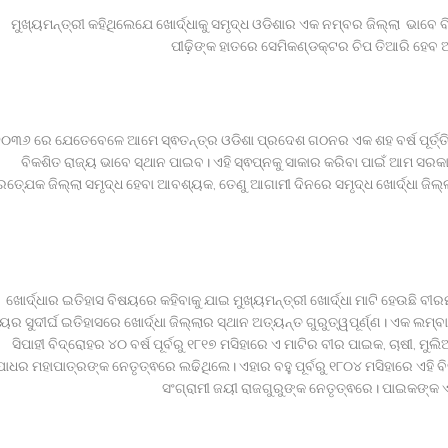
ମୁଖ୍ୟମନ୍ତ୍ରୀ କହିଥିଲେଯେ ଖୋର୍ଦ୍ଧାକୁ ସମୃଦ୍ଧ ଓଡିଶାର ଏକ ନମ୍ବର ଜିଲ୍ଲା ଭାବେ
ପୀଢ଼ିଙ୍କ ହାତରେ ସେମିକଣ୍ଡକ୍ଟର ଚିପ ତିଆରି ହେବ ଆ
୨୦୩୬ ରେ ଯେତେବେଳେ ଆମେ ସ୍ଵତନ୍ତ୍ର ଓଡିଶା ପ୍ରଦେଶ ଗଠନର ଏକ ଶହ ବର୍ଷ ପୂର୍ତ୍
ବିକଶିତ ରାଜ୍ୟ ଭାବେ ସ୍ଥାନ ପାଇବ। ଏହି ସ୍ଵପ୍ନକୁ ସାକାର କରିବା ପାଇଁ ଆମ ସରକାର 
ରତ୍ଯେକ ଜିଲ୍ଲା ସମୃଦ୍ଧ ହେବା ଆବଶ୍ୟକ, ତେଣୁ ଆଗାମୀ ଦିନରେ ସମୃଦ୍ଧ ଖୋର୍ଦ୍ଧା ଜିଲ
ଖୋର୍ଦ୍ଧାର ଇତିହାସ ବିଷୟରେ କହିବାକୁ ଯାଇ ମୁଖ୍ୟମନ୍ତ୍ରୀ ଖୋର୍ଦ୍ଧା ମାଟି ହେଉଛି ବୀର
୍ୟର ସୁଦୀର୍ଘ ଇତିହାସରେ ଖୋର୍ଦ୍ଧା ଜିଲ୍ଲାର ସ୍ଥାନ ଅତ୍ୟନ୍ତ ଗୁରୁତ୍ୱପୂର୍ଣ୍ଣ। ଏକ ଲ
ସିପାହୀ ବିଦ୍ରୋହର ୪୦ ବର୍ଷ ପୂର୍ବରୁ ୧୮୧୭ ମସିହାରେ ଏ ମାଟିର ବୀର ପାଇକ, ଚାଷୀ, ମ
ଯାଧର ମହାପାତ୍ରଙ୍କ ନେତୃତ୍ଵରେ ଲଢିଥିଲେ। ଏହାର ବହୁ ପୂର୍ବରୁ ୧୮୦୪ ମସିହାରେ ଏହି ବି
ସଂଗ୍ରାମୀ ଜୟୀ ରାଜଗୁରୁଙ୍କ ନେତୃତ୍ଵରେ। ପାଇକଙ୍କ 