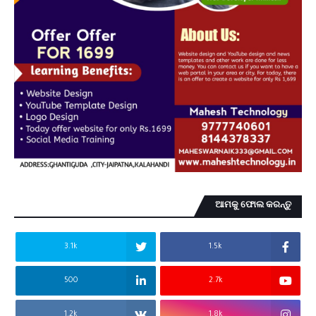
ଆମକୁ ଫୋଲ କରନ୍ତୁ
3.1k
1.5k
500
2.7k
1.2k
1.8k