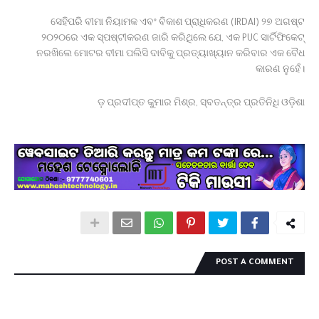
ସେହିପରି ବୀମା ନିୟାମକ ଏବଂ ବିକାଶ ପ୍ରାଧିକରଣ (IRDAI) ୨୭ ଅଗଷ୍ଟ
୨୦୨୦ରେ ଏକ ସ୍ପଷ୍ଟୀକରଣ ଜାରି କରିଥିଲେ ଯେ, ଏକ PUC ସାର୍ଟିଫିକେଟ୍
ନରଖିଲେ ମୋଟର ବୀମା ପଲିସି ଦାବିକୁ ପ୍ରତ୍ୟାଖ୍ୟାନ କରିବାର ଏକ ବୈଧ
କାରଣ ନୁହେଁ।
ଡ଼ ପ୍ରଦୀପ୍ତ କୁମାର ମିଶ୍ର, ସ୍ବତନ୍ତ୍ର ପ୍ରତିନିଧି ଓଡ଼ିଶା
POST A COMMENT