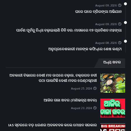
August 09, 2026
ଘରେ ଘରେ ତ୍ରିରଙ୍ଗା ଅଭିଯାନ
August 09, 2026
ପାର୍ବଣ ପୂର୍ବରୁ ଚିନ୍ତା ବଢ଼ାଇଲାଣି ଚିନି ଦର: ମାସକରେ ୧୭ ପ୍ରତିଶତ ମହଙ୍ଗା
August 08, 2026
ଅନୁପ୍ରବେଶକାରୀ ମାନଙ୍କ କଫିନ୍‌ରେ ଶେଷ କଣ୍ଟା
ଅନ୍ୟ ଖବର
ଅବକାରୀ ବିଭାଗର ଦେଶୀ ମଦ ଉପରେ ଚଢ଼ାଉ, ଚକ୍ରଗଡ ନଦୀ
ପଠା ପାଲଟିଛି ଦେଶୀ ମଦର ପେଣ୍ଠସ୍ଥଳୀ
August 25, 2024
ଆଜିର ତାଜା ଖବର (ମଣିଭଦ୍ରା ଖବର)
August 23, 2024
IAS ସ୍ତରରେ ବଡ଼ ଧରଣର ଅଦଳବଦଳ କଲେ ମୋହନ ସରକାର