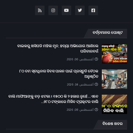
ବର୍ତ୍ତମାନର ପୋଷ୍ଟ
ବାଇକରୁ ଖସିପଡି ମହିଳା ମୃତ, ହତ୍ୟା ଅଭିଯୋଗ ଆଣିଲେ
ପରିବାରବର୍ଗ
أغسطس 06, 2026
୮୦ ତମ ସ୍ବାଧିନତା ଦିବସ ପାଳନ ପାଇଁ ପ୍ରସ୍ତୁତି ବୈଠକ
ଅନୁଷ୍ଠିତ
أغسطس 04, 2026
ବାଲି ମାଫିଆଙ୍କୁ ବଡ଼ ଝଟକା ! ୧୫୦୦ କି ୨ ହଜାର ନୁହେଁ...ଏବେ
୬୮୦ ଟଙ୍କାରେ ମିଳିବ ଟ୍ରାକ୍ଟର ବାଲି..
أغسطس 08, 2026
ବିଶେଷ ଖବର