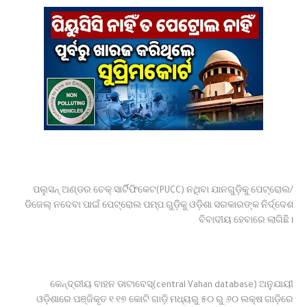
ପ୍ରଦାନ
ବିଧାୟକଙ୍କ ହସ୍ତକ୍ଷେପ ପରେ ବେଲଗୁଣ୍ଠା ୧୨ ଓ ୧୩
ନମ୍ବର ୱାର୍ଡ଼ ବାସୀଙ୍କୁ ମିଳିଲା ଶୁଦ୍ଧ ପାନୀୟ ଜଳ
ବାଇକରୁ ଖସିପଡି ମହିଳା ମୃତ, ହତ୍ୟା ଅଭିଯୋଗ ଆଣିଲେ
ପରିବାରବର୍ଗ
ବାଲିଅନ୍ତା ସୌମ୍ୟମର୍ଡର;ଚାର୍ଜସିଟ୍ ଦାଖଲ
ବିଦାହେବେ ଆଉ ୬ ବାଂଲାଦେଶୀ ।
ସଂଶୋଧିତ ପାଠ୍ୟପୁସ୍ତକ ତ୍ରୁଟି ନେଇ ସ୍ପଷ୍ଟୀକରଣ
ବିଜେପି କର୍ମୀଙ୍କୁ ହତ୍ୟା; ୨ଅଟକ ।
ବାଂଲାଦେଶକୁ ଫେରିବି- ଶେଖ୍ ହାସିନା ।
ବିନା ଦୋଷରେ ଜେଲ୍‌ରେ ୨୨ ବର୍ଷ ।
ଯାନ ରାସ୍ତାକୁ ଆସିବା ସହଜ ହେବନାହିଁ ।
ଆବାସିକ ବିଦ୍ୟାଳୟରେ ହିଂସା! ନଡ଼ିଆ ବାହୁଙ୍ଗା ରେ 20ରୁ
ଉର୍ଦ୍ଧ ଛାତ୍ରଙ୍କୁ ମାଡ, ବିଭାଗୀୟ ତଦନ୍ତ ଆରମ୍ଭ l
ପଲୁସନ୍ ଅଣ୍ଡର ଚେକ୍ ସାର୍ଟିଫିକେଟ(PUCC) ନଥିବା ଯାନଗୁଡ଼ିକୁ ପେଟ୍ରୋଲ/
ଘରେ ଘରେ ତ୍ରିରଙ୍ଗା ଅଭିଯାନ
ଡିଜେଲ୍ ନଦେବା ପାଇଁ ପେଟ୍ରୋଲ ପମ୍ପ ଗୁଡ଼ିକୁ ଓଡ଼ିଶା ସରକାରଙ୍କ ନିର୍ଦ୍ଦେଶ
ବିବାଦୀୟ ହେବାରେ ଲାଗିଛି।
କେନ୍ଦ୍ରୀୟ ବାହନ ଡାଟାବେସ୍(central Vahan database) ଅନୁଯାୟୀ
ଓଡ଼ିଶାରେ ପଞ୍ଜିକୃତ ୧.୧୭ କୋଟି ଗାଡ଼ି ମଧ୍ୟରୁ ୫୦ ରୁ ୬୦ ଲକ୍ଷ ଗାଡ଼ିରେ