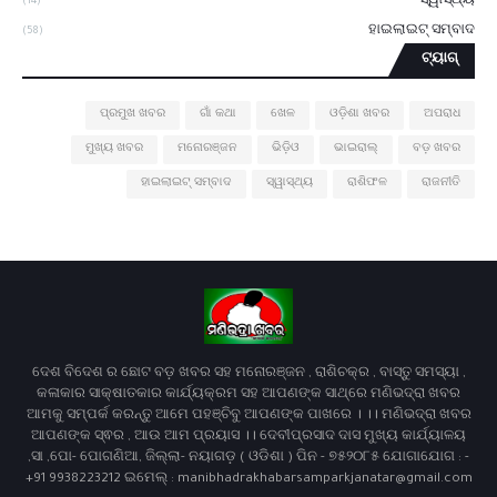
ସ୍ୱାସ୍ଥ୍ୟ
(14)
ହାଇଲାଇଟ୍ ସମ୍ବାଦ
(58)
ଟ୍ୟାଗ୍
ପ୍ରମୁଖ ଖବର
ଗାଁ କଥା
ଖେଳ
ଓଡ଼ିଶା ଖବର
ଅପରାଧ
ମୁଖ୍ୟ ଖବର
ମନୋରଞ୍ଜନ
ଭିଡ଼ିଓ
ଭାଇରାଲ୍
ବଡ଼ ଖବର
ହାଇଲାଇଟ୍ ସମ୍ବାଦ
ସ୍ୱାସ୍ଥ୍ୟ
ରାଶିଫଳ
ରାଜନୀତି
ଦେଶ ବିଦେଶ ର ଛୋଟ ବଡ଼ ଖବର ସହ ମନୋରଞ୍ଜନ , ରାଶିଚକ୍ର , ବାସ୍ତୁ ସମସ୍ୟା ,
କଳାକାର ସାକ୍ଷାତକାର କାର୍ଯ୍ୟକ୍ରମ ସହ ଆପଣଙ୍କ ସାଥ୍‌ରେ ମଣିଭଦ୍ରା ଖବର
ଆମକୁ ସମ୍ପର୍କ କରନ୍ତୁ ଆମେ ପହଞ୍ଚିବୁ ଆପଣଙ୍କ ପାଖରେ । ।। ମଣିଭଦ୍ରା ଖବର
ଆପଣଙ୍କ ସ୍ଵର , ଆଉ ଆମ ପ୍ରୟାସ ।। ଦେବୀପ୍ରସାଦ ଦାସ ମୁଖ୍ୟ କାର୍ଯ୍ୟାଳୟ
,ସା ,ପୋ- ପୋଗଣିଆ, ଜିଲ୍ଲା- ନୟାଗଡ଼ ( ଓଡିଶା ) ପିନ - ୭୫୨୦୮୫ ଯୋଗାଯୋଗ : -
+91 9938223212 ଇମେଲ୍ : manibhadrakhabarsamparkjanatar@gmail.com