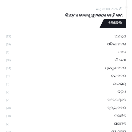
August 08, 2026
ଲିଫ୍ଟ ନ ଦେବାରୁ ଯୁବକଙ୍କ ତଣ୍ଟି କଟା
ଲେବେଲ
ଅପରାଧ
(35)
ଓଡ଼ିଶା ଖବର
(79)
ଖେଳ
(3)
ଗାଁ କଥା
(38)
ପ୍ରମୁଖ ଖବର
(84)
ବଡ଼ ଖବର
(33)
ଭାଇରାଲ୍
(3)
ଭିଡ଼ିଓ
(2)
ମନୋରଞ୍ଜନ
(21)
ମୁଖ୍ୟ ଖବର
(20)
ରାଜନୀତି
(30)
ରାଶିଫଳ
(2)