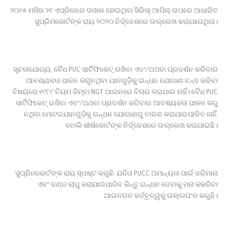
୨୦୧୫ ମସିହା ୨୧ ଏପ୍ରିଲରେ ଦାଖଲ ହୋଇଥିବା ସିଭିଲ୍ ଆପିଲ୍ ଉପରେ ଆଧାରିତ
ସୁପ୍ରିମକୋର୍ଟଙ୍କ ରାୟ ୨୦୨୦ ନିର୍ଦ୍ଦେଶରେ ଉଲ୍ଲେଖ କରାଯାାଇଥିଲା।
ସୂଚନାଯୋଗ୍ୟ, ବୈଧ PUC ସାର୍ଟିଫିକେଟ୍ ରଖିବା ଏବଂ/ଅଥବା ପ୍ରଦର୍ଶନ କରିବାର
ଆବଶ୍ୟକତା ପାଳନ କରୁନଥିବା ଯାନଗୁଡ଼ିକୁ ଇନ୍ଧନ ଯୋଗାଣ ବନ୍ଦ କରିବା
ବିଷୟରେ ୧୯୮୯ ନିୟମ କିମ୍ବା NGT ଆଇନରେ ବିଚାର କରାଯାଇ ନାହିଁ। ବୈଧ PUC
ସାର୍ଟିଫିକେଟ୍ ରଖିବା ଏବଂ/ଅଥବା ପ୍ରଦର୍ଶନ କରିବାର ଆବଶ୍ୟକତା ପାଳନ କରୁ
ନଥିବା ମୋଟରଯାନଗୁଡ଼ିକୁ ଇନ୍ଧନ ଯୋଗାଣରୁ ବାରଣ କରାଯାଇପାରିବ ନାହିଁ,
ବୋଲି ଶୀର୍ଷକୋର୍ଟଙ୍କ ନିର୍ଦ୍ଦେଶରେ ଉଲ୍ଲେଖ କରାଯାଇଛି।
ସୁପ୍ରିମକୋର୍ଟଙ୍କ ରାୟ ସ୍ପଷ୍ଟ କରୁଛି: ଯଦିଓ PUCC ଅମାନ୍ୟତା ପାଇଁ ଜରିମାନା
ଏବଂ ଦଣ୍ଡ ଲାଗୁ କରାଯାଇପାରିବ କିନ୍ତୁ ଇନ୍ଧନ ଦେବାକୁ ମନା କକରିବା
ଆଇନଗତ କର୍ତ୍ତୃତ୍ୱକୁ ଉଲ୍ଲଘଂନ କରୁଛି।