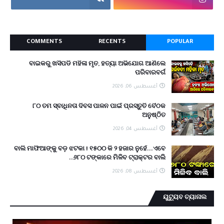
COMMENTS
RECENTS
POPULAR
ବାଇକରୁ ଖସିପଡି ମହିଳା ମୃତ, ହତ୍ୟା ଅଭିଯୋଗ ଆଣିଲେ
ପରିବାରବର୍ଗ
أغسطس 06, 2026
୮୦ ତମ ସ୍ବାଧିନତା ଦିବସ ପାଳନ ପାଇଁ ପ୍ରସ୍ତୁତି ବୈଠକ
ଅନୁଷ୍ଠିତ
أغسطس 04, 2026
ବାଲି ମାଫିଆଙ୍କୁ ବଡ଼ ଝଟକା ! ୧୫୦୦ କି ୨ ହଜାର ନୁହେଁ...ଏବେ
୬୮୦ ଟଙ୍କାରେ ମିଳିବ ଟ୍ରାକ୍ଟର ବାଲି..
أغسطس 08, 2026
ୟୁଟ୍ୟୁବ ଚ୍ୟାନାଲ