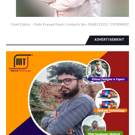
Chief Editor :- Debi Prasad Dash Contacts No:-9938223212 / 7978741837
ADVERTISEMENT