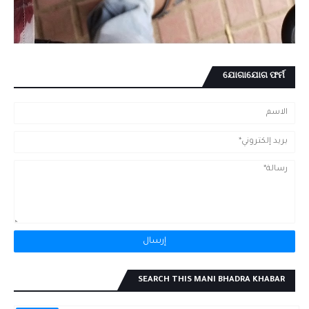
ଯୋଗାଯୋଗ ଫର୍ମ
SEARCH THIS MANI BHADRA KHABAR