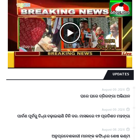
UPDATES
August 09, 2026
ଘରେ ଘରେ ତ୍ରିରଙ୍ଗା ଅଭିଯାନ
August 09, 2026
ପାର୍ବଣ ପୂର୍ବରୁ ଚିନ୍ତା ବଢ଼ାଇଲାଣି ଚିନି ଦର: ମାସକରେ ୧୭ ପ୍ରତିଶତ ମହଙ୍ଗା
August 08, 2026
ଅନୁପ୍ରବେଶକାରୀ ମାନଙ୍କ କଫିନ୍‌ରେ ଶେଷ କଣ୍ଟା