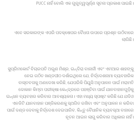
PUCC ନାହିଁ ବୋଲି ଏକ ଗୁରୁତ୍ୱପୂର୍ଣ୍ଣ ସୂଚନା ପ୍ରକାଶ ପାଇଛି।
ଏବେ ସରକାରଙ୍କ ଏପରି ପଦକ୍ଷେପର ବୈଧତା ଉପରେ ପ୍ରଶ୍ନ ଉଠିବାରେ
ଲାଗିଛି।
ସୁପ୍ରିମକୋର୍ଟ ବିଚାରପତି ଅରୁଣ ମିଶ୍ର, ଇନ୍ଦିରା ବାନାର୍ଜୀ ଏବଂ ଏମଆର ଶାହଙ୍କୁ
ନେଇ ଗଠିତ ଖଣ୍ଡପୀଠ ଦର୍ଶାଇଥିଲେ ଯେ, ନିର୍ଦ୍ଦେଶନାମା ବ୍ୟବହାରିକ
ବାସ୍ତବତାକୁ ଅଣଦେଖା କରିଛି, ଯେପରିକି ପିୟୁସି ଅନୁପାଳନ ପାଇଁ ମରାମତି
ଦୋକାନ କିମ୍ବା ପରୀକ୍ଷା କେନ୍ଦ୍ରରେ ପହଞ୍ଚିବା ପାଇଁ ଯାନବାହାନଗୁଡ଼ିକୁ
ଇନ୍ଧନ ବ୍ୟବହାର କରିବାର ଆବଶ୍ୟକତା। ଏହା ମଧ୍ୟ ସ୍ପଷ୍ଟ କରିଛି ଯେ ଯଦିଓ
ଏନଜିଟି ଯାନବାହାନ ପଞ୍ଜିକରଣକୁ ସ୍ଥଗିତ ରଖିବା ଏବଂ ଅନୁପାଳନ ନ କରିବା
ପାଇଁ ଦଣ୍ଡ ଦେବାକୁ ନିର୍ଦ୍ଦେଶ ଦେଇପାରିବ, କିନ୍ତୁ ବୈଧାନିକ ବ୍ୟବସ୍ଥା ବାହାରେ
ନୂତନ ଆଇନ ଲାଗୁ କରିବାର ଅଧିକାର ନାହିଁ।