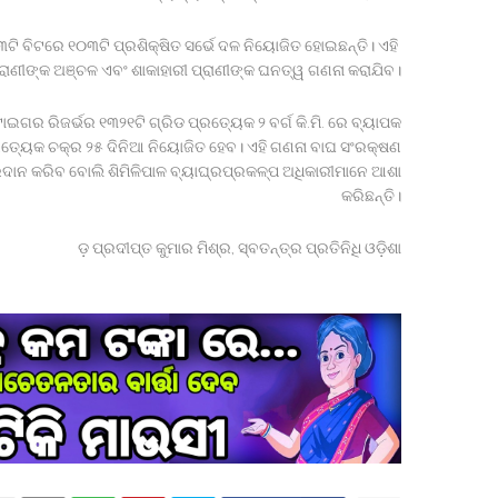
୩ଟି ବିଟରେ ୧୦୩ଟି ପ୍ରଶିକ୍ଷିତ ସର୍ଭେ ଦଳ ନିୟୋଜିତ ହୋଇଛନ୍ତି। ଏହି
ପ୍ରାଣୀଙ୍କ ଅଞ୍ଚଳ ଏବଂ ଶାକାହାରୀ ପ୍ରାଣୀଙ୍କ ଘନତ୍ୱ ଗଣନା କରାଯିବ।
ାଇଗର ରିଜର୍ଭର ୧୩୨୧ଟି ଗ୍ରିଡ ପ୍ରତ୍ୟେକ ୨ ବର୍ଗ କି.ମି. ରେ ବ୍ୟାପକ
ପ୍ରତ୍ୟେକ ଚକ୍ର ୨୫ ଦିନିଆ ନିୟୋଜିତ ହେବ। ଏହି ଗଣନା ବାଘ ସଂରକ୍ଷଣ
ପ୍ରଦାନ କରିବ ବୋଲି ଶିମିଳିପାଳ ବ୍ୟାଘ୍ରପ୍ରକଳ୍ପ ଅଧିକାରୀମାନେ ଆଶା
କରିଛନ୍ତି।
ଡ଼ ପ୍ରଦୀପ୍ତ କୁମାର ମିଶ୍ର, ସ୍ବତନ୍ତ୍ର ପ୍ରତିନିଧି ଓଡ଼ିଶା