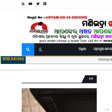
ଅଧିକ
ପ୍ରମୁଖ ଖବ
BREAKING
AD
ଆବାସିକ ବିଦ୍ୟାଳୟରେ ହିଂସା! ନଡ଼ିଆ ବାହୁଙ୍ଗା ରେ
ସଦର ବ୍ଲକ କାର୍ଯ୍ୟାଳୟଠାରେ ପଞ୍ଚାୟତ ନିର୍ବାହୀ ଅଧିକାରୀଙ୍କ
0