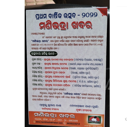
ବେଲଗୁଣ୍ଠା: ଦ୍ରୁତଗାମୀ ବୋଲେରୋ ଧକ୍କାରେ ୪ ଗାଈ ମୃତ, ଜଗ
ଉପଜିଲ୍ଲାପାଳଙ୍କ ଅଚାନକ ପରି
ସାମ୍ବ
ପୂର୍ବତନ ସେନା ଅଧିକାରୀଙ୍କ ନାଁରେ ପୋଲିସର ମିଥ
ରାଷ୍ଟ୍ରପତିଙ୍କୁ ଓଡ଼ିଶାର ହସ୍ତତନ୍ତ 
ମାନ୍ୟବର ରାଷ୍ଟ୍ରପତିଙ୍କୁ
ପ୍ରାରମ୍ଭିକ ପର୍ଯ୍ୟାୟରେ ମୁଖ୍ୟମନ
ମୋବାଇଲ ବ୍ଲାଷ୍ଟ ହ
ଡାକ୍ତରୀ ପିଜି ପରୀକ୍ଷାର ପ୍ରଶ୍ନ ପତ୍ର ଲିକ୍ ଘଟଣାର କ୍ରାଇମ୍
ବାଇକରୁ ଖ
ପ