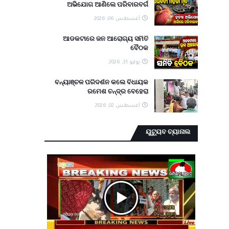
ଅଭିଯୋଗ ଆଣିଲେ ପରିବାରବର୍ଗ
أغسطس 06, 2026
ଆଡକଟାରେ ଜନ ଆରୋଗ୍ୟ ସମିତି
ବୈଠକ
يوليو 31, 2026
ବନ୍ୟାଞ୍ଚଳ ପରିଦର୍ଶନ କଲେ ବିଧାୟକ
ରମେଶ ଚନ୍ଦ୍ର ବେହେରା
أغسطس 02, 2026
ୟୁଟ୍ୟୁବ ଚ୍ୟାନାଲ