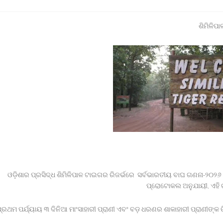
ନ୍ନାଥପ୍ରସାଦ ପୋଲିସ ଦ୍ୱାରା ଗାଡ଼ି ଓ ଡ୍ରାଇଭର ଅଟକ ।
ଦର୍ଶନ: ୬ଟି ବଳଦ ସହ ଗାଡ଼ି ଓ ସାର ବୋଝେଇ ଟ୍ରକ ଜବତ।
ାଦିକ ଭବନରେ ମେଗା ରକ୍ତଦାନ ଶିବିର, ୯୩ ୟୁନିଟ୍ ସଂଗୃହିତ
୍ୟା ମାମଲା , ନ୍ୟାୟ ପାଇଁ ଉଚ୍ଚ ନ୍ୟାୟାଳୟଙ୍କ ଦ୍ବାରସ୍ଥ
ଓ ହସ୍ତଶିଳ୍ପର କଳାକୃତି ଉପହାର ପ୍ରଦାନ କଲେ ରାଜ୍ୟପାଳ*
 ବ୍ରହ୍ମପୁର ରେଳଷ୍ଟେସନରେ ବିପୁଳ ସ୍ୱାଗତ ସମ୍ବର୍ଦ୍ଧନା
୍ତ୍ରୀଙ୍କ ୧୧୦ କୋଟି ଟଙ୍କାର ସହାୟତା ପ୍ୟାକେଜ୍ ଘୋଷଣା
ୋଇ ଘରେ ଲାଗିଲା ନିଆଁ ଅଳ୍ପକେ ବର୍ତିଲେ ୫ ଜଣ ପରିବାର
 ବ୍ରାଞ୍ଚ ତଦନ୍ତ ଦାବି କଲା ମାନବ ଅଧିକାର ସୁରକ୍ଷା ମଞ୍ଚ
ସିପଡି ମହିଳା ମୃତ, ହତ୍ୟା ଅଭିଯୋଗ ଆଣିଲେ ପରିବାରବର୍ଗ
ଓଡ଼ିଶାର ପ୍ରସିଦ୍ଧ ଶିମିଳିପାଳ ଟାଇଗର ରିଜର୍ଭରେ ସର୍ବଭାରତୀୟ ବାଘ ଗଣନା-୨୦
ପ୍ରୋଟୋକଲ ଅନୁଯାୟୀ, ଏହି ଗ
୍ରଥମ ପର୍ଯ୍ୟାୟ ୩ ଦିନିଆ ମାଂସାହାରୀ ପ୍ରାଣୀ ଏବଂ ବଡ଼ ଧରଣର ଶାକାହାରୀ ପ୍ରାଣୀଙ୍କ ଚ