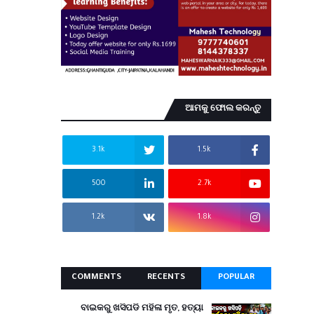
ଆମକୁ ଫୋଲ କରନ୍ତୁ
3.1k
1.5k
500
2.7k
1.2k
1.8k
COMMENTS
RECENTS
POPULAR
ବାଇକରୁ ଖସିପଡି ମହିଳା ମୃତ, ହତ୍ୟା