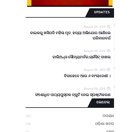
UPDATES
August 06, 2026
ବାଇକରୁ ଖସିପଡି ମହିଳା ମୃତ, ହତ୍ୟା ଅଭିଯୋଗ ଆଣିଲେ
ପରିବାରବର୍ଗ
August 06, 2026
ବାଲିଅନ୍ତା ସୌମ୍ୟମର୍ଡର;ଚାର୍ଜସିଟ୍ ଦାଖଲ
August 06, 2026
ବିଦାହେବେ ଆଉ ୬ ବାଂଲାଦେଶୀ ।
August 06, 2026
ସଂଶୋଧିତ ପାଠ୍ୟପୁସ୍ତକ ତ୍ରୁଟି ନେଇ ସ୍ପଷ୍ଟୀକରଣ
ଲେବେଲ
ଅପରାଧ
(35)
ଓଡ଼ିଶା ଖବର
(79)