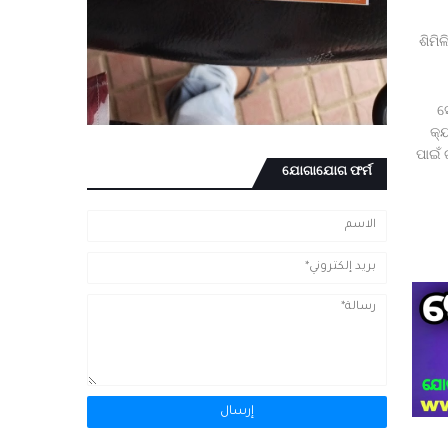
ଶିମି
ସ
କ୍
ପାଇଁ 
ଯୋଗାଯୋଗ ଫର୍ମ