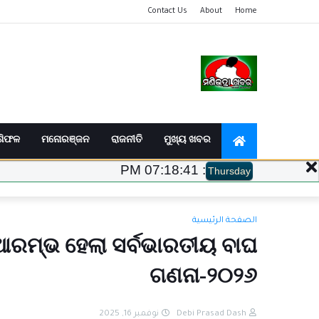
Contact Us
About
Home
ଶିଫଳ
ମନୋରଞ୍ଜନ
ରାଜନୀତି
ମୁଖ୍ୟ ଖବର
07:18:42 PM
:
Thursday
الصفحة الرئيسية
 ଆରମ୍ଭ ହେଲା ସର୍ବଭାରତୀୟ ବାଘ
ଗଣନା-୨୦୨୬
نوفمبر 16, 2025
Debi Prasad Dash