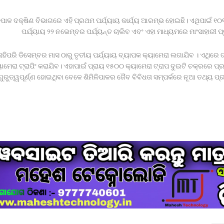
ଳିପାଳ ଦକ୍ଷିଣ ବିଭାଗରେ ଏହି ପ୍ରଥମ ପର୍ଯ୍ୟାୟ କାର୍ଯ୍ୟ ଆରମ୍ଭ ହୋଇଛି। ଏଥିପାଇଁ ୧୦
ପର୍ଯ୍ୟାୟ ୨୨ ନଭେମ୍ବର ପର୍ଯ୍ୟନ୍ତ ଚାଲିବ ଏବଂ ଏହା ମାଧ୍ୟମରେ ମାଂସାହାରୀ 
େହିପରି ଡିସେମ୍ବର ମାସ ଠାରୁ ତୃତୀୟ ପର୍ଯ୍ୟାୟ ବ୍ୟାପକ କ୍ୟାମେରା ଲଗାଯିବ । ଏଥିରେ ଟ
ୟାମେରା ଟ୍ରାପିଂ କରାଯିବ। ଏହାପାଇଁ ପ୍ରାୟ ୧୫୦୦ କ୍ୟାମେରା ଟ୍ରାପ ଦୁଇଟି ଚକ୍ରରେ 
ଗୁରୁତ୍ୱପୂର୍ଣ୍ଣ ହୋଇଥିବା ବେଳେ ଶିମିଳିପାଳର ଜୈବ ବିବିଧତା ସମ୍ପର୍କରେ ନୂଆ ତଥ୍ୟ 