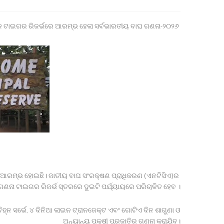
ଶିମିଳିପାଳ ଟାଇଗର ରିଜର୍ଭରେ ଆରମ୍ଭ ହେଲା ସର୍ବଭାରତୀୟ ବାଘ ଗଣନା-୨୦୨୬
୨୬ ଆରମ୍ଭ ହୋଇଛି। ଜାତୀୟ ବାଘ ସଂରକ୍ଷଣ ପ୍ରାଧିକରଣ (ଏନଟିସିଏ)ର
ଣନା ଟାଇଗର ରିଜର୍ଭ ସ୍ତରରେ ଦୁଇଟି ପର୍ଯ୍ୟାୟରେ ପରିଚାଳିତ ହେବ ।
ିହ୍ନ ସର୍ଭେ, ୪ ଦିନିଆ ଲାଇନ ଟ୍ରାନଜେକ୍ଟ ଏବଂ ଗୋଟିଏ ଦିନ ଶାଗୁଣା ଓ
ଅନ୍ୟାନ୍ୟ ପକ୍ଷୀ ପ୍ରଜାତିର ଗଣନା କରାଯିବ।