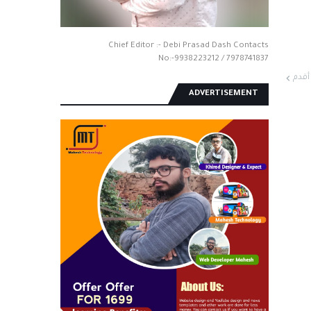
Chief Editor :- Debi Prasad Dash Contacts
No:-9938223212 / 7978741837
أقدم
ADVERTISEMENT