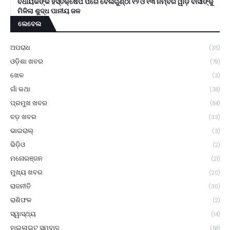
ବିଧାୟକଙ୍କ ହସ୍ତକ୍ଷେପ ପରେ ବେଲଗୁଣ୍ଠା ୧୨ ଓ ୧୩ ନମ୍ବର ୱାର୍ଡ଼ ବାସୀଙ୍କୁ
ମିଳିଲା ଶୁଦ୍ଧ ପାନୀୟ ଜଳ
ଲେବେଲ
ଅପରାଧ
(35)
ଓଡ଼ିଶା ଖବର
(79)
ଖେଳ
(3)
ଗାଁ କଥା
(38)
ପ୍ରମୁଖ ଖବର
(84)
ବଡ଼ ଖବର
(33)
ଭାଇରାଲ୍
(3)
ଭିଡ଼ିଓ
(2)
ମନୋରଞ୍ଜନ
(21)
ମୁଖ୍ୟ ଖବର
(20)
ରାଜନୀତି
(30)
ରାଶିଫଳ
(2)
ସ୍ୱାସ୍ଥ୍ୟ
(14)
ହାଇଲାଇଟ୍ ସମ୍ବାଦ
(58)