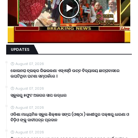
UPDATES
August 07, 2026
କୋଲନରା ବ୍ଲକ୍‌ର ରିଭଲକଣା ଏସ୍‌ଏସ୍‌ଡି ଉଚ୍ଚ ବିଦ୍ୟାଳୟ ଛାତ୍ରାବାସରେ
ଉଘଟିଥିବା ଘଟଣା ସମ୍ପର୍କରେ ।
August 07, 2026
ସ୍କୁଲରୁ ୫ଫୁଟ ଅଜଗର ସାପ ଉଦ୍ଧାର
August 07, 2026
ଓଡିଶା ମାଧ୍ୟମିକ ସ୍କୁଲ ଶିକ୍ଷକ ସଙ୍ଘ (ଓଷ୍ଠା ) କାଶୀପୁର ପକ୍ଷରୁ ଧାରଣା ଓ
ବିଡ଼ିଓ ଙ୍କୁ ଦାବୀପତ୍ର ପ୍ରଦାନ
August 07, 2026