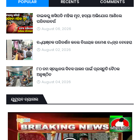
POPULAR
RECENTS
COMMENTS
ବାଇକରୁ ଖସିପଡି ମହିଳା ମୃତ, ହତ୍ୟା ଅଭିଯୋଗ ଆଣିଲେ
ପରିବାରବର୍ଗ
August 06, 2026
ବନ୍ୟାଞ୍ଚଳ ପରିଦର୍ଶନ କଲେ ବିଧାୟକ ରମେଶ ଚନ୍ଦ୍ର ବେହେରା
August 02, 2026
୮୦ ତମ ସ୍ବାଧିନତା ଦିବସ ପାଳନ ପାଇଁ ପ୍ରସ୍ତୁତି ବୈଠକ
ଅନୁଷ୍ଠିତ
August 04, 2026
ୟୁଟ୍ୟୁବ ଚ୍ୟାନାଲ