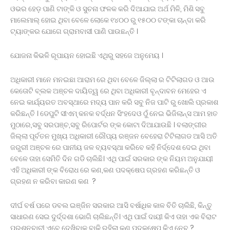
ଓଭର ହେଡ଼ ପାଣି ଟାଙ୍କି ଓ ସୁଚନା ଫଳକ କରି ଦିଆଯାଇ ଅର୍ଥ ମିଳି, ମିଶି ସବୁ
ମାଲେମାଲ୍ ହୋଇ ଥିବା ବେଳେ ଲୋକେ ୧୪୦୦ ରୁ ୧୫୦୦ ଟଙ୍କା ଚାନ୍ଦା କରି
ଟ୍ୟାଙ୍କର ଯୋଗେ ଗ୍ରାମବାସୀ ପାଣି ପାଉଛନ୍ତି ।
ଯୋଜନା କିଭଳି ରୂପାୟନ ହୋଇଛି ଏଥିରୁ ସହଜେ ଅନୁମେୟ ।
ଅଧିକାରୀ ମାନେ ମନଇଛା ଆରାମ ରେ ଥିବା ବେଳେ ଜିଲ୍ଲା ର ଟିଟିଲାଗଡ ଓ ଆଉ
କେତୋଟି ବ୍ଲକ ଅଞ୍ଚଳ ଦାୟିତ୍ୱ ରେ ଥିବା ଅଧିକାରୀ ବୃନ୍ଦାବନ ମେହେର ଏ
ନେଇ କାର୍ଯ୍ୟରତ ଅବସ୍ଥାରେ ମଦ୍ୟ ପାନ କରି ସବୁ ନିଜ ପାଟି ରୁ ଖୋଲି ପ୍ରକାଶ
କରିଛନ୍ତି । ଡେପୁଟି ସୀଏମ୍ କନକ ବର୍ଦ୍ଧନ ସିଂହଦେଓ ଠୁଁ ନେଇ ଭିଜିଲାନ୍ସ ଆମ ହାତ
ମୁଠାରେ,ସବୁ ସରପଞ୍ଚ,ସବୁ ରିପୋର୍ଟର ଙ୍କ କୋଟା ଦିଆଯାଉଛି । ବଲାଙ୍ଗୀର
ଜିଲ୍ଲା ପୂର୍ବତନ ମୁଖ୍ୟ ଅଧିକାରୀ ରୌପ୍ୟ ରଞ୍ଜନ ବେହେରା ଟିଟିଲାଗଡ ଆସି ଅତି
ଜରୁରୀ ଅଞ୍ଚଳ ରେ ପାନୀୟ ଜଳ ବ୍ୟବସ୍ଥା କରିବେ କହି ନିର୍ଦ୍ଦେଶ ଦେଇ ଥିବା
ବେଳେ ତାହା ସେମିତି ଦିନ ଗଡି ଚାଲିଛି। ଏଥି ପାଇଁ ସରକାର ଙ୍କ ନିୟମ ଅନୁଯାୟୀ
ଏହି ଅଧିକାରୀ ଙ୍କ ବିରୋଧ ରେ କଣ,କଣ ପଦକ୍ଷେପ ଗ୍ରହଣ କରିଛନ୍ତି ଓ
ଗ୍ରହଣ ନ କରିବା କାରଣ କଣ ?
ଦୀର୍ଘ ବର୍ଷ ପରେ ଡବଲ ଇଞ୍ଜିନ ସରକାର ଆସି ବର୍ଷାଧିକ କାଳ ବିତି ଚାଲିଛି, କିନ୍ତୁ
ସାଧାରଣ ସେଇ ଦୁର୍ଦ୍ଦଶା ଭୋଗି ଚାଲିଛନ୍ତି। ଏଥି ପାଇଁ ଦାୟୀ କିଏ ତାହା ଏକ ବିରାଟ
ପ୍ରଶ୍ନବାଚୀ,ଏବେ ଦେଖିବାକୁ ବାକି ରହିଲା କଣ ପଦକ୍ଷେପ କିଏ ନେବ ?