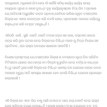
ପଦାଧିକାରୀ ,ଅଧିକାରୀ ଯିଏ ହେଉ ନାଁ କାହିଁକି ସଠିକ୍ କାର୍ଯ୍ୟ ଧାର୍ଯ୍ୟ ସମୟ
ମଧ୍ୟରେ ପୂରଣ ନ କଲେ ତୁରନ୍ତ ଦୃଢ଼ କାର୍ଯ୍ୟାନୁଷ୍ଠାନ ନିଆ ଯିବ । ପ୍ରକାଶ
ଯେ,ଆଦିବାସୀ ଅଧ୍ୟୁଷିତ ଦାଦନ ପ୍ରବଣ,କେବିକେ ତାଲିକା ଭୂକ୍ତ ବଲାଙ୍ଗୀର
ଜିଲ୍ଲା ରେ ଏହାର ଉଲଙ୍ଘନ କରି ବଦଳି ହୋଇ, ପ୍ରମୋସନ ଆଳରେ ଦାୟିତ୍ୱ
ହସ୍ତାନ୍ତର କରି ଚମ୍ପଟ ମାରୁଛନ୍ତି ।
ଏହିପରି ଜାଣି , ସୁଣି କୋଟି, କୋଟି ଟଙ୍କା ହଡ଼ପ ସହ ଜାଲ, ଦସ୍ତଖତ,କାଗଜ
ପତ୍ର କରି ଥିବା ଘଟଣା ନେଇ ଜିଲ୍ଲା ରେ ବିଭିନ୍ନ ମହଲ ରୁ ତିବ୍ର ବିରୋଧ ସହ
ପ୍ରତିବାଦ , ରାଜ ରାସ୍ତା ଅବରୋଧ ସାଧାରଣ ପାଲଟିଛି ।
ବିଶେଷ ଦ୍ରଷ୍ଟବ୍ୟ ଯେ,ବଲାଙ୍ଗୀର ଜିଲ୍ଲା ର ତତଲାଗଡ ରୂପେ ଚିର ପରିଚିତ
ଟିଟିଲାଗଡ ଯାହାର ତାପ ମାତ୍ରା ୫୦ ଡିଗ୍ରୀ କୁ ଛୁଇଁବା ନେଇ ଚର୍ଚ୍ଚା ର କେନ୍ଦ୍ର
ବିନ୍ଦୁ ପାଲଟି ଥିଲା ସେହି ଜିଲ୍ଲା ରେ ବିଭିନ୍ନ ପାନୀୟ ଜଳ ଯୋଗାଣ ହେଲେ ଦାଦନ
ଅନାହାର ମୃତ୍ୟୁ ଆଦି ସମସ୍ୟା ସମାଧାନ ହେବ ବୋଲି ବିଭିନ୍ନ ଯୋଜନା ପ୍ରଣୟନ
କରାଯାଇଛି ।
ଏହି ଜିଲ୍ଲା ରେ ଏବେ ପିଇ ବାକୁ ପାଣି ଟୋପେ ନ ପାଇ ଗରା,ବାଲଟି ନେଇ ରାସ୍ତା
ରୋକ୍ କରିବାକୁ ବାଧ୍ୟ ହେଉଛନ୍ତି । ଲକ୍ଷ ଲକ୍ଷ ଟଙ୍କା ବ୍ୟୟରେ ବଡ, ବଡ