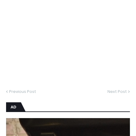
Previous Post
Next Post
AD