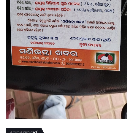
ଯୋଗାଯୋଗ ଫର୍ମ