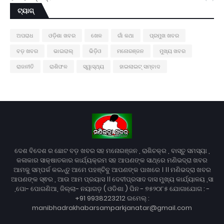
ଟ୍ୟାଗ୍
ଅପରାଧ
ଓଡ଼ିଶା ଖବର
ଖେଳ
ଗାଁ କଥା
ପ୍ରମୁଖ ଖବର
ବଡ଼ ଖବର
ଭାଇରାଲ୍
ଭିଡ଼ିଓ
ମନୋରଞ୍ଜନ
ମୁଖ୍ୟ ଖବର
ରାଜନୀତି
ରାଶିଫଳ
ସ୍ୱାସ୍ଥ୍ୟ
ହାଇଲାଇଟ୍ ସମ୍ବାଦ
ଦେଶ ବିଦେଶ ର ଛୋଟ ବଡ଼ ଖବର ସହ ମନୋରଞ୍ଜନ , ରାଶିଚକ୍ର , ବାସ୍ତୁ ସମସ୍ୟା ,
କଳାକାର ସାକ୍ଷାତକାର କାର୍ଯ୍ୟକ୍ରମ ସହ ଆପଣଙ୍କ ସାଥ୍‌ରେ ମଣିଭଦ୍ରା ଖବର
ଆମକୁ ସମ୍ପର୍କ କରନ୍ତୁ ଆମେ ପହଞ୍ଚିବୁ ଆପଣଙ୍କ ପାଖରେ । ।। ମଣିଭଦ୍ରା ଖବର
ଆପଣଙ୍କ ସ୍ଵର , ଆଉ ଆମ ପ୍ରୟାସ ।। ଦେବୀପ୍ରସାଦ ଦାସ ମୁଖ୍ୟ କାର୍ଯ୍ୟାଳୟ ,ସା
,ପୋ- ପୋଗଣିଆ, ଜିଲ୍ଲା- ନୟାଗଡ଼ ( ଓଡିଶା ) ପିନ - ୭୫୨୦୮୫ ଯୋଗାଯୋଗ : -
+91 9938223212 ଇମେଲ୍ :
manibhadrakhabarsamparkjanatar@gmail.com