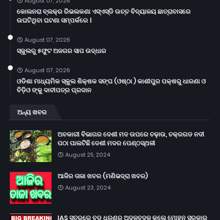
August 07, 2026
କୋଲନରା ବ୍ଲକ୍‌ର ରିଭଲକଣା ଏସ୍‌ଏସ୍‌ଡି ଉଚ୍ଚ ବିଦ୍ୟାଳୟ ଛାତ୍ରାବାସରେ
ଉଘଟିଥିବା ଘଟଣା ସମ୍ପର୍କରେ ।
August 07, 2026
ସ୍କୁଲରୁ ୫ଫୁଟ ଅଜଗର ସାପ ଉଦ୍ଧାର
August 07, 2026
ଓଡିଶା ମାଧ୍ୟମିକ ସ୍କୁଲ ଶିକ୍ଷକ ସଙ୍ଘ (ଓଷ୍ଠା ) କାଶୀପୁର ପକ୍ଷରୁ ଧାରଣା ଓ
ବିଡ଼ିଓ ଙ୍କୁ ଦାବୀପତ୍ର ପ୍ରଦାନ
ଅନ୍ୟ ଖବର
ଅବକାରୀ ବିଭାଗର ଦେଶୀ ମଦ ଉପରେ ଚଢ଼ାଉ, ଚକ୍ରଗଡ ନଦୀ
ପଠା ପାଲଟିଛି ଦେଶୀ ମଦର ପେଣ୍ଠସ୍ଥଳୀ
August 25, 2024
ଆଜିର ତାଜା ଖବର (ମଣିଭଦ୍ରା ଖବର)
August 23, 2024
IAS ସ୍ତରରେ ବଡ଼ ଧରଣର ଅଦଳବଦଳ କଲେ ମୋହନ ସରକାର