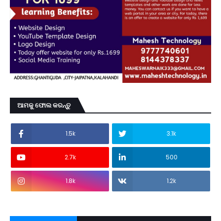
ଆମକୁ ଫୋଲ କରନ୍ତୁ
1.5k
3.1k
2.7k
500
1.8k
1.2k