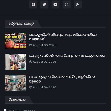
ବର୍ତ୍ତମାନର ପୋଷ୍ଟ
ବାଇକରୁ ଖସିପଡି ମହିଳା ମୃତ, ହତ୍ୟା ଅଭିଯୋଗ ଆଣିଲେ
ପରିବାରବର୍ଗ
August 06, 2026
ବନ୍ୟାଞ୍ଚଳ ପରିଦର୍ଶନ କଲେ ବିଧାୟକ ରମେଶ ଚନ୍ଦ୍ର ବେହେରା
August 02, 2026
୮୦ ତମ ସ୍ବାଧିନତା ଦିବସ ପାଳନ ପାଇଁ ପ୍ରସ୍ତୁତି ବୈଠକ
ଅନୁଷ୍ଠିତ
August 04, 2026
ବିଶେଷ ଖବର