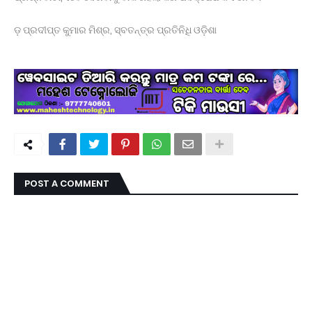
ଡ଼ ପ୍ରଦୀପ୍ତ କୁମାର ମିଶ୍ର, ସ୍ବତନ୍ତ୍ର ପ୍ରତିନିଧି ଓଡ଼ିଶା
POST A COMMENT