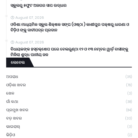
ସ୍କୁଲରୁ ୫ଫୁଟ ଅଜଗର ସାପ ଉଦ୍ଧାର
August 07, 2026
ଓଡିଶା ମାଧ୍ୟମିକ ସ୍କୁଲ ଶିକ୍ଷକ ସଙ୍ଘ (ଓଷ୍ଠା ) କାଶୀପୁର ପକ୍ଷରୁ ଧାରଣା ଓ
ବିଡ଼ିଓ ଙ୍କୁ ଦାବୀପତ୍ର ପ୍ରଦାନ
August 07, 2026
ବିଧାୟକଙ୍କ ହସ୍ତକ୍ଷେପ ପରେ ବେଲଗୁଣ୍ଠା ୧୨ ଓ ୧୩ ନମ୍ବର ୱାର୍ଡ଼ ବାସୀଙ୍କୁ
ମିଳିଲା ଶୁଦ୍ଧ ପାନୀୟ ଜଳ
ଲେବେଲ
ଅପରାଧ
(35)
ଓଡ଼ିଶା ଖବର
(79)
ଖେଳ
(3)
ଗାଁ କଥା
(38)
ପ୍ରମୁଖ ଖବର
(84)
ବଡ଼ ଖବର
(33)
ଭାଇରାଲ୍
(3)
ଭିଡ଼ିଓ
(2)