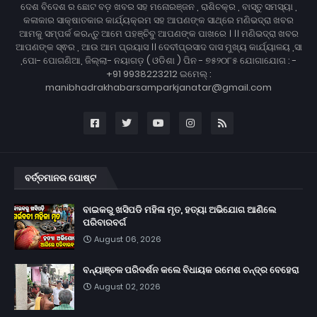
ଦେଶ ବିଦେଶ ର ଛୋଟ ବଡ଼ ଖବର ସହ ମନୋରଞ୍ଜନ , ରାଶିଚକ୍ର , ବାସ୍ତୁ ସମସ୍ୟା ,
କଳାକାର ସାକ୍ଷାତକାର କାର୍ଯ୍ୟକ୍ରମ ସହ ଆପଣଙ୍କ ସାଥ୍‌ରେ ମଣିଭଦ୍ରା ଖବର
ଆମକୁ ସମ୍ପର୍କ କରନ୍ତୁ ଆମେ ପହଞ୍ଚିବୁ ଆପଣଙ୍କ ପାଖରେ । ।। ମଣିଭଦ୍ରା ଖବର
ଆପଣଙ୍କ ସ୍ଵର , ଆଉ ଆମ ପ୍ରୟାସ ।। ଦେବୀପ୍ରସାଦ ଦାସ ମୁଖ୍ୟ କାର୍ଯ୍ୟାଳୟ ,ସା
,ପୋ- ପୋଗଣିଆ, ଜିଲ୍ଲା- ନୟାଗଡ଼ ( ଓଡିଶା ) ପିନ - ୭୫୨୦୮୫ ଯୋଗାଯୋଗ : -
+91 9938223212 ଇମେଲ୍ :
manibhadrakhabarsamparkjanatar@gmail.com
ବର୍ତ୍ତମାନର ପୋଷ୍ଟ
ବାଇକରୁ ଖସିପଡି ମହିଳା ମୃତ, ହତ୍ୟା ଅଭିଯୋଗ ଆଣିଲେ
ପରିବାରବର୍ଗ
August 06, 2026
ବନ୍ୟାଞ୍ଚଳ ପରିଦର୍ଶନ କଲେ ବିଧାୟକ ରମେଶ ଚନ୍ଦ୍ର ବେହେରା
August 02, 2026