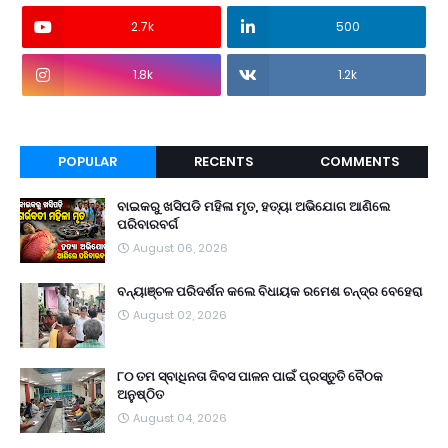
2.7k
500
1.8k
1.2k
POPULAR
RECENTS
COMMENTS
ବାଇକରୁ ଖସିପଡି ମହିଳା ମୃତ, ହତ୍ୟା ଅଭିଯୋଗ ଆଣିଲେ
ପରିବାରବର୍ଗ
August 06, 2026
ବନ୍ୟାଞ୍ଚଳ ପରିଦର୍ଶନ କଲେ ବିଧାୟକ ରମେଶ ଚନ୍ଦ୍ର ବେହେରା
August 02, 2026
୮୦ ତମ ସ୍ବାଧିନତା ଦିବସ ପାଳନ ପାଇଁ ପ୍ରସ୍ତୁତି ବୈଠକ
ଅନୁଷ୍ଠିତ
August 04, 2026