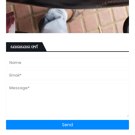
ଯୋଗାଯୋଗ ଫର୍ମ