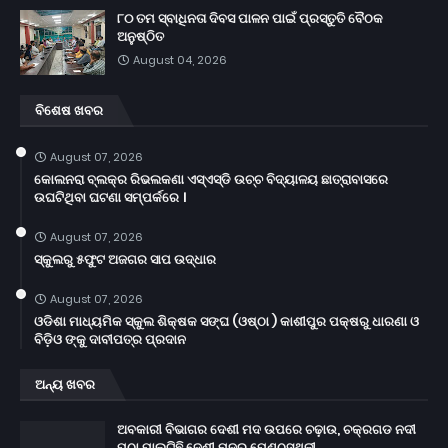
୮୦ ତମ ସ୍ବାଧିନତା ଦିବସ ପାଳନ ପାଇଁ ପ୍ରସ୍ତୁତି ବୈଠକ
ଅନୁଷ୍ଠିତ
August 04, 2026
ବିଶେଷ ଖବର
August 07, 2026
କୋଲନରା ବ୍ଲକ୍‌ର ରିଭଲକଣା ଏସ୍‌ଏସ୍‌ଡି ଉଚ୍ଚ ବିଦ୍ୟାଳୟ ଛାତ୍ରାବାସରେ
ଉଘଟିଥିବା ଘଟଣା ସମ୍ପର୍କରେ ।
August 07, 2026
ସ୍କୁଲରୁ ୫ଫୁଟ ଅଜଗର ସାପ ଉଦ୍ଧାର
August 07, 2026
ଓଡିଶା ମାଧ୍ୟମିକ ସ୍କୁଲ ଶିକ୍ଷକ ସଙ୍ଘ (ଓଷ୍ଠା ) କାଶୀପୁର ପକ୍ଷରୁ ଧାରଣା ଓ
ବିଡ଼ିଓ ଙ୍କୁ ଦାବୀପତ୍ର ପ୍ରଦାନ
ଅନ୍ୟ ଖବର
ଅବକାରୀ ବିଭାଗର ଦେଶୀ ମଦ ଉପରେ ଚଢ଼ାଉ, ଚକ୍ରଗଡ ନଦୀ
ପଠା ପାଲଟିଛି ଦେଶୀ ମଦର ପେଣ୍ଠସ୍ଥଳୀ