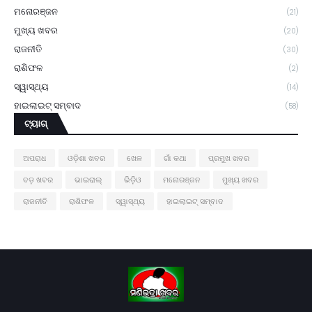
ମନୋରଞ୍ଜନ
(21)
ମୁଖ୍ୟ ଖବର
(20)
ରାଜନୀତି
(30)
ରାଶିଫଳ
(2)
ସ୍ୱାସ୍ଥ୍ୟ
(14)
ହାଇଲାଇଟ୍ ସମ୍ବାଦ
(58)
ଟ୍ୟାଗ୍
ଅପରାଧ
ଓଡ଼ିଶା ଖବର
ଖେଳ
ଗାଁ କଥା
ପ୍ରମୁଖ ଖବର
ବଡ଼ ଖବର
ଭାଇରାଲ୍
ଭିଡ଼ିଓ
ମନୋରଞ୍ଜନ
ମୁଖ୍ୟ ଖବର
ରାଜନୀତି
ରାଶିଫଳ
ସ୍ୱାସ୍ଥ୍ୟ
ହାଇଲାଇଟ୍ ସମ୍ବାଦ