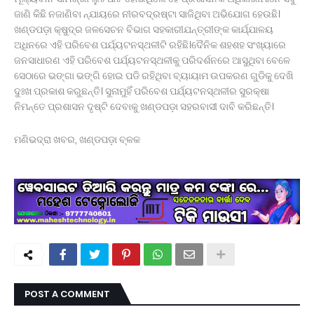
ଜାଣି କିଛି ନଜାଣିବା ନ୍ଯାୟରେ ନୀରବଦ୍ରଷ୍ଟା ସାଜିଥିବା ଅଭିଯୋଗ ହେଉଛି।
ଖଣ୍ଡପଡ଼ା କ୍ଷୁଦ୍ର ଜଳସେଚନ ବିଭାଗ ସହକାରୀଯନ୍ତ୍ରୀଙ୍କ କାର୍ଯ୍ଯାଳୟ
ଅଧିନରେ ଏହି ପରିବେଶ ପର୍ଯ୍ୟଟନସ୍ଥଳୀଟି ରହିଛି।ଦୈନିକ ଶହଶହ ସଂଖ୍ୟାରେ
ଜନସାଧାରଣ ଏହି ପରିବେଶ ପର୍ଯ୍ୟଟନସ୍ଥଳୀକୁ ପରିଦର୍ଶନରେ ଆସୁଥିବା ବେଳେ
ସେଠାରେ ଭଙ୍ଗା ଭଙ୍ଗି ହୋଇ ପଡି ରହିଥିବା ବ୍ୟାୟାମ ଉପକରଣ ଗୁଡିକୁ ଦେଖି
ଦୁଃଖ ପ୍ରକାଶ କରୁଛନ୍ତି। ସୁନାମୁହିଁ ପରିବେଶ ପର୍ଯ୍ୟଟନସ୍ଥଳୀର ସୁରକ୍ଷା
ନିମନ୍ତେ ପ୍ରଶାସନ ଦୃଷ୍ଟି ଦେବାକୁ ଖଣ୍ଡପଡ଼ା ସହରବାସୀ ଦାବି କରିଛନ୍ତି।
ମଣିଭଦ୍ରା ଖବର, ଖଣ୍ଡପଡ଼ା ବ୍ଳକ
POST A COMMENT