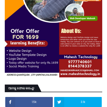
ଆମକୁ ଫୋଲ କରନ୍ତୁ
1.5k
3.1k