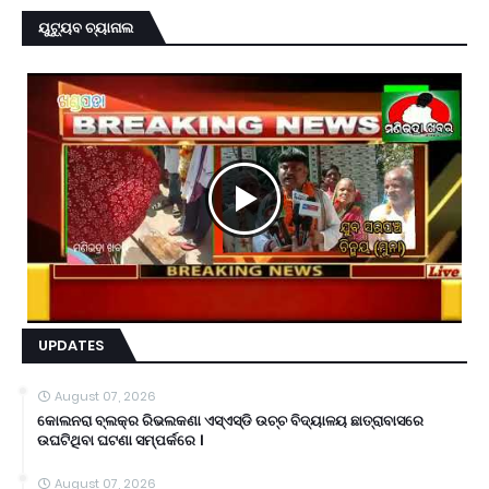
ୟୁଟ୍ୟୁବ ଚ୍ୟାନାଲ
UPDATES
August 07, 2026
କୋଲନରା ବ୍ଲକ୍‌ର ରିଭଲକଣା ଏସ୍‌ଏସ୍‌ଡି ଉଚ୍ଚ ବିଦ୍ୟାଳୟ ଛାତ୍ରାବାସରେ
ଉଘଟିଥିବା ଘଟଣା ସମ୍ପର୍କରେ ।
August 07, 2026