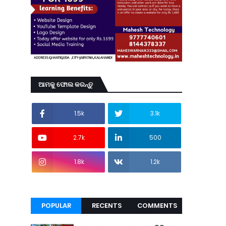
ଆମକୁ ଫୋଲ କରନ୍ତୁ
1.5k
3.1k
2.7k
500
1.8k
1.2k
POPULAR
RECENTS
COMMENTS