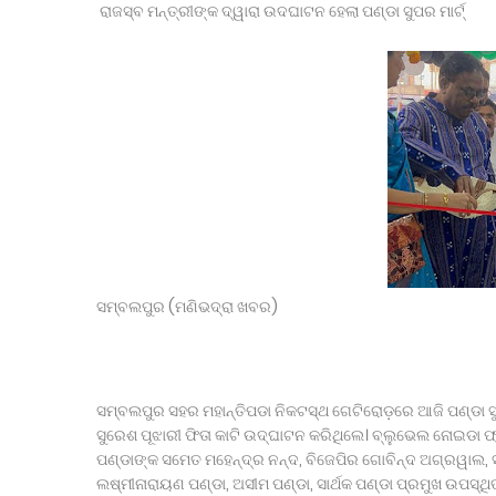
ଡାକ୍ତରୀ ପିଜି ପରୀକ୍ଷାର ପ୍ରଶ୍ନ ପତ୍ର ଲିକ୍ ଘଟଣାର କ୍ରାଇମ୍ 
ରାଜସ୍ବ ମନ୍ତ୍ରୀଙ୍କ ଦ୍ୱାରା ଉଦଘାଟନ ହେଲା ପଣ୍ଡା ସୁପର ମାର୍ଟ୍
୮୦ ତମ ସ୍ବାଧିନତା ଦିବସ ପାଳନ ପାଇଁ ପ୍ରସ୍ତୁତି ବୈଠକ ଅନୁଷ୍ଠିତ
ଲୋକଭବନରେ ରାଷ୍ଟ୍ରପତି
ଲିଙ୍ଗରାଜଙ୍କ ନୀତିକାନ୍ତି ବନ୍ଦ ।
ଜାତୀୟ ସ୍ତରର ପ୍ରତିଯୋଗିତାରେ ଓଡ଼ିଶା ପୋଲିସ କ୍ରୀଡାବିତଙ୍
ହାଉସ କିପିଙ୍ଗ୍ ଫେଡେରେସନ୍ ବ୍ରହ୍ମପୁର ଜୋନର ସାଧାରଣ ପ
ବାଇକ ଦୁର୍ଘଟଣାରେ କନେଷ୍ଟବଳଙ୍କ ମୃତ୍ୟୁ
ଆଠଗଡ ରେ 1983 ବ୍ୟାଚ ତରଫରୁ ବିଶ୍ୱ ବନ୍ଧୁତା ଦିବସ ପାଳିତ ।
ସାପ କାମୁଡ଼ାରେ ନାବାଳିକାଙ୍କ ମୃତ୍ୟୁ, ପୋଲିସ ଭୂମିକାକୁ ନେଇ ପ୍
ଆବାସିକ ବିଦ୍ୟାଳୟରେ ହିଂସା! ନଡ଼ିଆ ବାହୁଙ୍ଗା ରେ 20ରୁ ଉର୍ଦ୍ଧ
ସମ୍ବଲପୁର (ମଣିଭଦ୍ରା ଖବର)
ସମ୍ବଲପୁର ସହର ମହାନ୍ତିପଡା ନିକଟସ୍ଥ ଗେଟିରୋଡ଼ରେ ଆଜି ପଣ୍ଡା ସୁପର
ସୁରେଶ ପୂଝାରୀ ଫିତା କାଟି ଉଦ୍‌ଘାଟନ କରିଥିଲେ। ବ୍ଲୁଭେଲ ନୋଇଡା ଫ୍ରା
ପଣ୍ଡାଙ୍କ ସମେତ ମହେନ୍ଦ୍ର ନନ୍ଦ, ବିଜେପିର ଗୋବିନ୍ଦ ଅଗ୍ରୱାଲ, ସ
ଲଷ୍ମୀନାରାୟଣ ପଣ୍ଡା, ଅସୀମ ପଣ୍ଡା, ସାର୍ଥକ ପଣ୍ଡା ପ୍ରମୁଖ ଉପସ୍ଥି