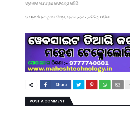
ପ୍ରକାର ସାମଗ୍ରୀ ଉପଲବ୍ଧ ରହିଛି।
ଡ଼ ପ୍ରଦୀପ୍ତ କୁମାର ମିଶ୍ର, ସ୍ବତନ୍ତ୍ର ପ୍ରତିନିଧି ଓଡ଼ିଶା
Share
POST A COMMENT