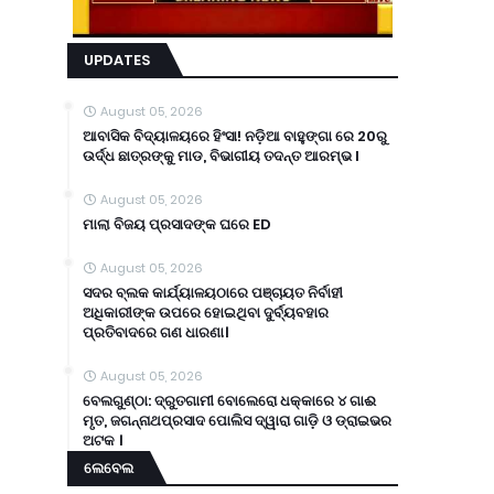
UPDATES
August 05, 2026
ଆବାସିକ ବିଦ୍ୟାଳୟରେ ହିଂସା! ନଡ଼ିଆ ବାହୁଙ୍ଗା ରେ 20ରୁ
ଉର୍ଦ୍ଧ ଛାତ୍ରଙ୍କୁ ମାଡ, ବିଭାଗୀୟ ତଦନ୍ତ ଆରମ୍ଭ l
August 05, 2026
ମାଲା ବିଜୟ ପ୍ରସାଦଙ୍କ ଘରେ ED
August 05, 2026
ସଦର ବ୍ଲକ କାର୍ଯ୍ୟାଳୟଠାରେ ପଞ୍ଚାୟତ ନିର୍ବାହୀ
ଅଧିକାରୀଙ୍କ ଉପରେ ହୋଇଥିବା ଦୁର୍ବ୍ୟବହାର
ପ୍ରତିବାଦରେ ଗଣ ଧାରଣା।
August 05, 2026
ବେଲଗୁଣ୍ଠା: ଦ୍ରୁତଗାମୀ ବୋଲେରୋ ଧକ୍କାରେ ୪ ଗାଈ
ମୃତ, ଜଗନ୍ନାଥପ୍ରସାଦ ପୋଲିସ ଦ୍ୱାରା ଗାଡ଼ି ଓ ଡ୍ରାଇଭର
ଅଟକ ।
ଲେବେଲ