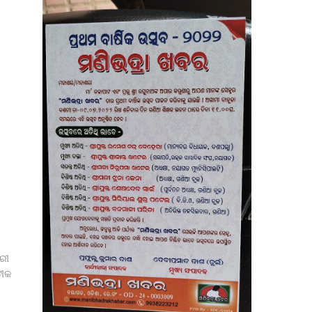
୍ରୀ
ତୀକ