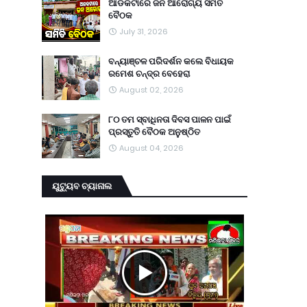
ଆଡକଟାରେ ଜନ ଆରୋଗ୍ୟ ସମିତି
ବୈଠକ
July 31, 2026
ବନ୍ୟାଞ୍ଚଳ ପରିଦର୍ଶନ କଲେ ବିଧାୟକ
ରମେଶ ଚନ୍ଦ୍ର ବେହେରା
August 02, 2026
୮୦ ତମ ସ୍ବାଧିନତା ଦିବସ ପାଳନ ପାଇଁ
ପ୍ରସ୍ତୁତି ବୈଠକ ଅନୁଷ୍ଠିତ
August 04, 2026
ୟୁଟ୍ୟୁବ ଚ୍ୟାନାଲ