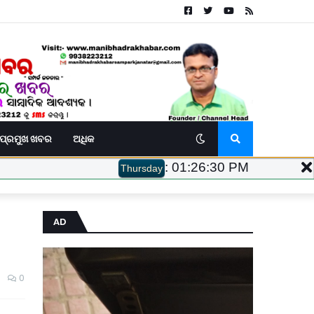
ପ୍ରମୁଖ ଖବର
ଅଧିକ
:
01:26:31 PM
Thursday
AD
0