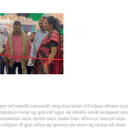
ବ୍ରାଞ୍ଚ ତଦନ୍ତ ଦାବି କଲା ମାନବ ଅଧିକାର ସୁରକ୍ଷା ମଞ୍ଚ
କ ଚମକ:
ରିଷଦ ବୈଠକ
ରଶ୍ନ ।
 ଛାତ୍ରଙ୍କୁ ମାଡ, ବିଭାଗୀୟ ତଦନ୍ତ ଆରମ୍ଭ l
 ମାର୍ଟ୍ ଲୋକାର୍ପିତ ହୋଇଯାଇଛି। ଏହାକୁ ରାଜ୍ୟ ରାଜସ୍ବ ଓ ବିପର୍ଯ୍ୟୟ ପରିଚାଳନା ମନ୍ତ
ଞ୍ଚାଇସ୍ ଓ ବେଷ୍ଟ୍ ୱେ ସୁପର ମାର୍ଟ୍ ଦ୍ୱାରା ଏହା ପରିଚାଳିତ ହେଉଛି। ସତ୍ଵାଧିକାରୀ ପ୍ର
ତ୍ୟନାରାୟଣ ପଣ୍ଡା, ପ୍ରଦୀପ ପଣ୍ଡା, ଅଶୋକ ମିଶ୍ର, ସବିତା ନନ୍ଦ, ଗାୟତ୍ରୀ ପଣ୍ଡା,
ତ ରହିଥିଲେ। ଏହି ସୁପର ମାର୍ଟ୍‌ରେ ସବୁ ପ୍ରକାରର ଘର କରଣା ଠାରୁ ଆରମ୍ଭ କରି ସମସ୍ତ