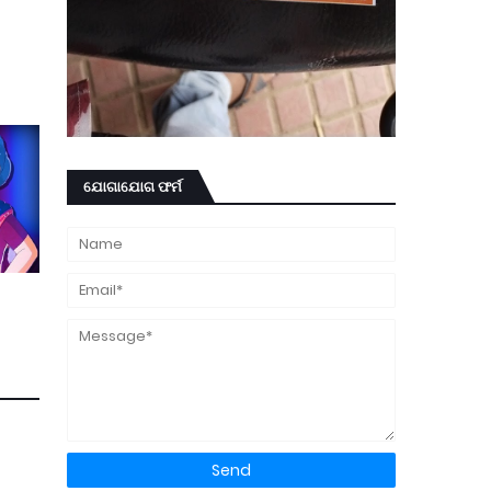
ଯୋଗାଯୋଗ ଫର୍ମ