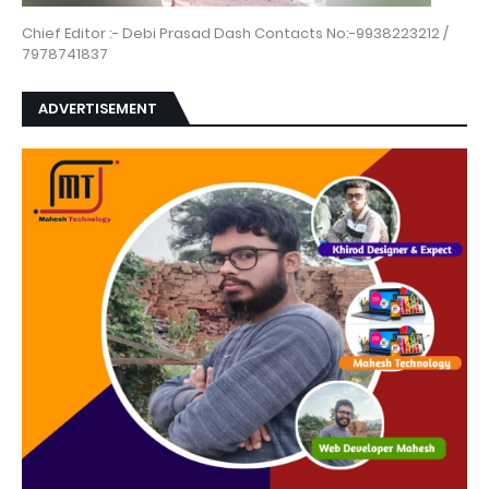
Chief Editor :- Debi Prasad Dash Contacts No:-9938223212 /
7978741837
ADVERTISEMENT