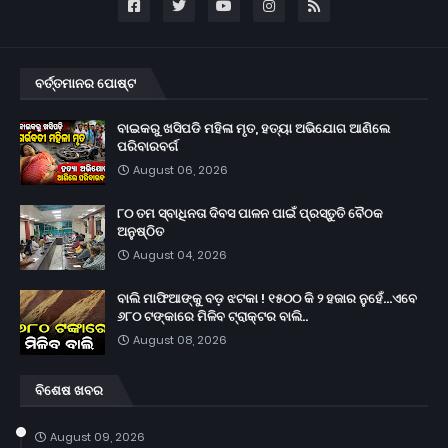
ବର୍ତ୍ତମାନର ପୋଷ୍ଟ
ବାଇକରୁ ଖସିପଡି ମହିଳା ମୃତ, ହତ୍ୟା ଅଭିଯୋଗ ଆଣିଲେ
ପରିବାରବର୍ଗ
August 06, 2026
୮୦ ତମ ସ୍ବାଧିନତା ଦିବସ ପାଳନ ପାଇଁ ପ୍ରସ୍ତୁତି ବୈଠକ
ଅନୁଷ୍ଠିତ
August 04, 2026
ବାଲି ମାଫିଆଙ୍କୁ ବଡ଼ ଝଟକା ! ୧୫୦୦ କି ୨ ହଜାର ନୁହେଁ...ଏବେ
୬୮୦ ଟଙ୍କାରେ ମିଳିବ ଟ୍ରାକ୍ଟର ବାଲି..
August 08, 2026
ବିଶେଷ ଖବର
August 09, 2026