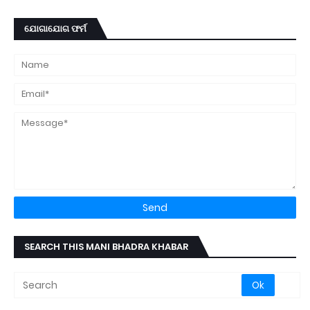
ଯୋଗାଯୋଗ ଫର୍ମ
SEARCH THIS MANI BHADRA KHABAR