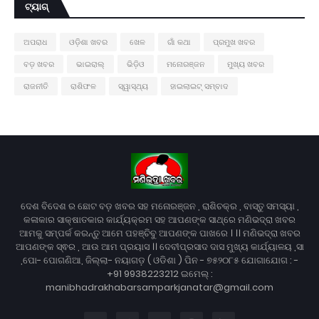
ଟ୍ୟାଗ୍
ଅପରାଧ
ଓଡ଼ିଶା ଖବର
ଖେଳ
ଗାଁ କଥା
ପ୍ରମୁଖ ଖବର
ବଡ଼ ଖବର
ଭାଇରାଲ୍
ଭିଡ଼ିଓ
ମନୋରଞ୍ଜନ
ମୁଖ୍ୟ ଖବର
ରାଜନୀତି
ରାଶିଫଳ
ସ୍ୱାସ୍ଥ୍ୟ
ହାଇଲାଇଟ୍ ସମ୍ବାଦ
ଦେଶ ବିଦେଶ ର ଛୋଟ ବଡ଼ ଖବର ସହ ମନୋରଞ୍ଜନ , ରାଶିଚକ୍ର , ବାସ୍ତୁ ସମସ୍ୟା ,
କଳାକାର ସାକ୍ଷାତକାର କାର୍ଯ୍ୟକ୍ରମ ସହ ଆପଣଙ୍କ ସାଥ୍‌ରେ ମଣିଭଦ୍ରା ଖବର
ଆମକୁ ସମ୍ପର୍କ କରନ୍ତୁ ଆମେ ପହଞ୍ଚିବୁ ଆପଣଙ୍କ ପାଖରେ । ।। ମଣିଭଦ୍ରା ଖବର
ଆପଣଙ୍କ ସ୍ଵର , ଆଉ ଆମ ପ୍ରୟାସ ।। ଦେବୀପ୍ରସାଦ ଦାସ ମୁଖ୍ୟ କାର୍ଯ୍ୟାଳୟ ,ସା
,ପୋ- ପୋଗଣିଆ, ଜିଲ୍ଲା- ନୟାଗଡ଼ ( ଓଡିଶା ) ପିନ - ୭୫୨୦୮୫ ଯୋଗାଯୋଗ : -
+91 9938223212 ଇମେଲ୍ :
manibhadrakhabarsamparkjanatar@gmail.com