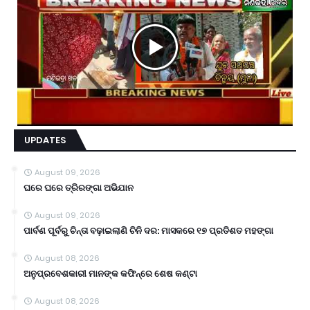
UPDATES
August 09, 2026
ଘରେ ଘରେ ତ୍ରିରଙ୍ଗା ଅଭିଯାନ
August 09, 2026
ପାର୍ବଣ ପୂର୍ବରୁ ଚିନ୍ତା ବଢ଼ାଇଲାଣି ଚିନି ଦର: ମାସକରେ ୧୭ ପ୍ରତିଶତ ମହଙ୍ଗା
August 08, 2026
ଅନୁପ୍ରବେଶକାରୀ ମାନଙ୍କ କଫିନ୍‌ରେ ଶେଷ କଣ୍ଟା
August 08, 2026