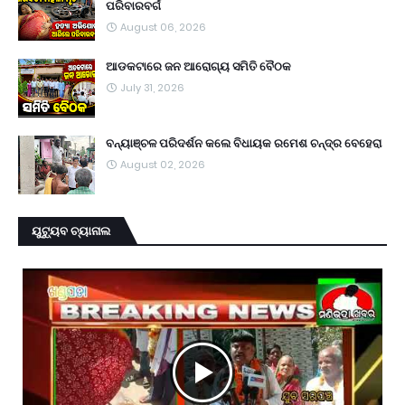
ପରିବାରବର୍ଗ
August 06, 2026
ଆଡକଟାରେ ଜନ ଆରୋଗ୍ୟ ସମିତି ବୈଠକ
July 31, 2026
ବନ୍ୟାଞ୍ଚଳ ପରିଦର୍ଶନ କଲେ ବିଧାୟକ ରମେଶ ଚନ୍ଦ୍ର ବେହେରା
August 02, 2026
ୟୁଟ୍ୟୁବ ଚ୍ୟାନାଲ