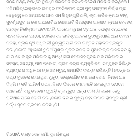
ସଠିକ ତଥ୍ୟ ନିମନ୍ତେ ତୁରନ୍ତ ସରଜମିନ ତଦନ୍ତ ନିର୍ଦେଶ ପ୍ରଦାନ କରିଥିଲେ l
ଏହି ପରିପ୍ରେକ୍ଷୀରେ ରାମପୁର ତହସିଲଦାର ଶ୍ରୀ ପୁରୁଷୋତ୍ତମ ମିର୍ଦ୍ଧା ଙ୍କ
ନେତୃତ୍ୱ ରେ ସମ୍ପାଦକ ଆର ଏମ ସି ଡୁଙ୍ଗୁରିପାଲି, ଶ୍ରୀ ଉଦିତ କୁମାର ବାବୁ,
ସୁବର୍ଣ୍ଣପୁର ର କୋ ଅପରେଟିଭ ସୋସାଇଟି ନିରୀକ୍ଷକ ଅକ୍ଷୟ କୁମାର ମେହେର,
ରାଜସ୍ବ ନିରୀକ୍ଷକ ଭଟବାହାଲି, ଆଲୋକ କୁମାର ପ୍ରଧାନ, ପେକ୍ସ ସମ୍ପାଦକ
ସହଲା ନିତେଇ ପଣ୍ଡା, ପୋଲିସ ସବ ଇନିସ୍ପେକ୍ଟର ଡୁଙ୍ଗୁରିପାଲି ଥାନା ମୋହନ
ବରିହା, ବ୍ଲକ କୃଷି ଅଧିକାରୀ ଡୁଙ୍ଗୁରିପାଲି ତିଲ ରଞ୍ଜନ ମହାଳିକ ପ୍ରଭୁତି
ତଦନ୍ତକାରୀ ଅଧିକାରୀ ଟୁନିଆଁମୁଣ୍ଡା ମୃତକ ଭଗବାନ ଯୁଆଡ଼ି ଙ୍କ ବାସଭବନ କୁ
ଯାଇ ଶୋକାକୁଳ ପରିବାର କୁ ଆଶ୍ୱାସନା ଦେବାସହ ମୃତକ ଙ୍କ ପରିବାର ର
ସଦସ୍ୟ ସଦସ୍ୟା, ପାଖ ପଡୋଶୀ, ଗ୍ରାମ ଭଦ୍ର ବ୍ୟକ୍ତି ତଥା ସମ୍ପୃକ୍ତ ବିଭିନ୍ନ
ବ୍ୟାଙ୍କ ର ଅଧିକାରୀ ଙ୍କ ସହ ମୃତ୍ୟୁ ସମ୍ପର୍କିତ ତଦନ୍ତ କରିଛନ୍ତି l ତଦନ୍ତ ର
ତଥ୍ୟ ମୁତାବକ ହୋଇଥିବା ମୃତ୍ୟୁ, ଉଲ୍ଲେଖିତ ଚାଷ ଋଣ ବୋଝ, କିମ୍ବା ଧାନ
ବିକ୍ରି ନ କରି ପାରିବl ଅଥବା ବିଗତ ଦିନରେ ଚାଷ କ୍ଷତି ହୋଇଥିବା ଉପରେ
ହୋଇନାହିଁ, ଏଣୁ ଭଗବାନ ଯୁଆଡ଼ି ଙ୍କ ମୃତ୍ୟୁ ଅନ୍ୟ କୌଣସି କାରଣ ହେତୁ
ଘଟିଥାଇପାରେ ବୋଲି ତଦନ୍ତକାରି ଦଳ ର ମୁଖ୍ୟ ତହସିଲଦାର ରାମପୁର ଶ୍ରୀ
ମିର୍ଦ୍ଧା ସୂଚନା ପ୍ରଦାନ କରିଛନ୍ତି l
ରିପୋର୍ଟ, ଉଗ୍ରସେନ କର୍ମୀ, ସୁବର୍ଣ୍ଣପୁର