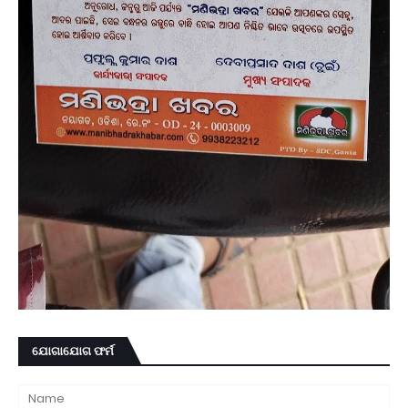
ଯୋଗାଯୋଗ ଫର୍ମ