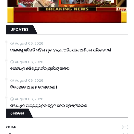
UPDATES
August 06, 2026
ବାଇକରୁ ଖସିପଡି ମହିଳା ମୃତ, ହତ୍ୟା ଅଭିଯୋଗ ଆଣିଲେ ପରିବାରବର୍ଗ
August 06, 2026
ବାଲିଅନ୍ତା ସୌମ୍ୟମର୍ଡର;ଚାର୍ଜସିଟ୍ ଦାଖଲ
August 06, 2026
ବିଦାହେବେ ଆଉ ୬ ବାଂଲାଦେଶୀ ।
August 06, 2026
ସଂଶୋଧିତ ପାଠ୍ୟପୁସ୍ତକ ତ୍ରୁଟି ନେଇ ସ୍ପଷ୍ଟୀକରଣ
ଲେବେଲ
ଅପରାଧ
(35)