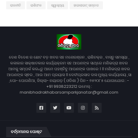
ରାଜନୀତି
ରାଶିଫଳ
ସ୍ୱାସ୍ଥ୍ୟ
ହାଇଲାଇଟ୍ ସମ୍ବାଦ
ଦେଶ ବିଦେଶ ର ଛୋଟ ବଡ଼ ଖବର ସହ ମନୋରଞ୍ଜନ , ରାଶିଚକ୍ର , ବାସ୍ତୁ ସମସ୍ୟା ,
କଳାକାର ସାକ୍ଷାତକାର କାର୍ଯ୍ୟକ୍ରମ ସହ ଆପଣଙ୍କ ସାଥ୍‌ରେ ମଣିଭଦ୍ରା ଖବର
ଆମକୁ ସମ୍ପର୍କ କରନ୍ତୁ ଆମେ ପହଞ୍ଚିବୁ ଆପଣଙ୍କ ପାଖରେ । ।। ମଣିଭଦ୍ରା ଖବର
ଆପଣଙ୍କ ସ୍ଵର , ଆଉ ଆମ ପ୍ରୟାସ ।। ଦେବୀପ୍ରସାଦ ଦାସ ମୁଖ୍ୟ କାର୍ଯ୍ୟାଳୟ ,ସା
,ପୋ- ପୋଗଣିଆ, ଜିଲ୍ଲା- ନୟାଗଡ଼ ( ଓଡିଶା ) ପିନ - ୭୫୨୦୮୫ ଯୋଗାଯୋଗ : -
+91 9938223212 ଇମେଲ୍ :
manibhadrakhabarsamparkjanatar@gmail.com
ବର୍ତ୍ତମାନର ପୋଷ୍ଟ