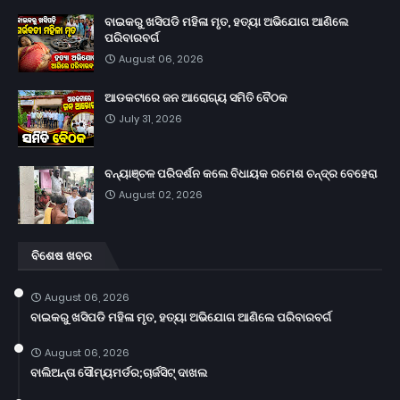
ବାଇକରୁ ଖସିପଡି ମହିଳା ମୃତ, ହତ୍ୟା ଅଭିଯୋଗ ଆଣିଲେ
ପରିବାରବର୍ଗ
August 06, 2026
ଆଡକଟାରେ ଜନ ଆରୋଗ୍ୟ ସମିତି ବୈଠକ
July 31, 2026
ବନ୍ୟାଞ୍ଚଳ ପରିଦର୍ଶନ କଲେ ବିଧାୟକ ରମେଶ ଚନ୍ଦ୍ର ବେହେରା
August 02, 2026
ବିଶେଷ ଖବର
August 06, 2026
ବାଇକରୁ ଖସିପଡି ମହିଳା ମୃତ, ହତ୍ୟା ଅଭିଯୋଗ ଆଣିଲେ ପରିବାରବର୍ଗ
August 06, 2026
ବାଲିଅନ୍ତା ସୌମ୍ୟମର୍ଡର;ଚାର୍ଜସିଟ୍ ଦାଖଲ