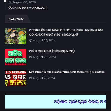
August 06, 2026
ବିଦାହେବେ ଆଉ ୬ ବାଂଲାଦେଶୀ ।
ଅନ୍ୟ ଖବର
ଅବକାରୀ ବିଭାଗର ଦେଶୀ ମଦ ଉପରେ ଚଢ଼ାଉ, ଚକ୍ରଗଡ ନଦୀ
ପଠା ପାଲଟିଛି ଦେଶୀ ମଦର ପେଣ୍ଠସ୍ଥଳୀ
August 25, 2024
ଆଜିର ତାଜା ଖବର (ମଣିଭଦ୍ରା ଖବର)
August 23, 2024
IAS ସ୍ତରରେ ବଡ଼ ଧରଣର ଅଦଳବଦଳ କଲେ ମୋହନ ସରକାର
August 21, 2024
ଓଡ଼ିଶାର ପ୍ରତ୍ୟେକ ଜିଲ୍ଲା ଓ ବ୍ଲ