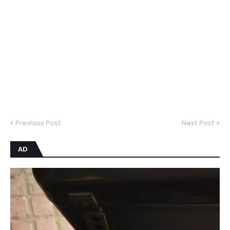
Previous Post
Next Post
AD