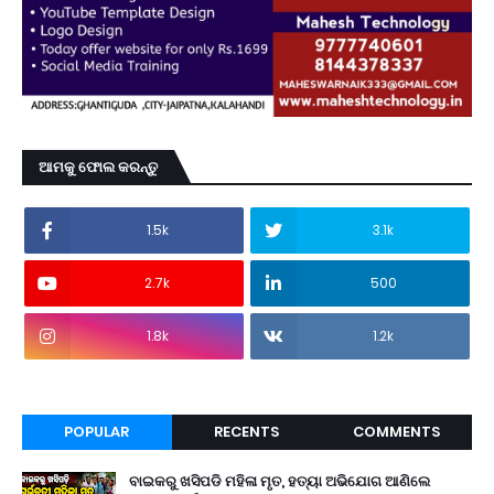
ଆମକୁ ଫୋଲ କରନ୍ତୁ
1.5k
3.1k
2.7k
500
1.8k
1.2k
POPULAR
RECENTS
COMMENTS
ବାଇକରୁ ଖସିପଡି ମହିଳା ମୃତ, ହତ୍ୟା ଅଭିଯୋଗ ଆଣିଲେ