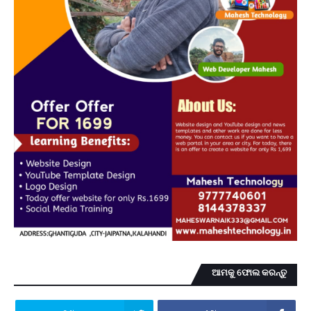
ଆମକୁ ଫୋଲ କରନ୍ତୁ