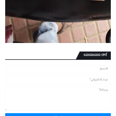
ଯୋଗାଯୋଗ ଫର୍ମ