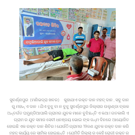
ବାଇକରୁ ଖସିପଡି ମହିଳା ମୃତ, ହତ୍ୟା ଅଭିଯୋଗ ଆଣିଲେ
ପରିବାରବର୍ଗ
ବାଲିଅନ୍ତା ସୌମ୍ୟମର୍ଡର;ଚାର୍ଜସିଟ୍ ଦାଖଲ
ବିଦାହେବେ ଆଉ ୬ ବାଂଲାଦେଶୀ ।
ସଂଶୋଧିତ ପାଠ୍ୟପୁସ୍ତକ ତ୍ରୁଟି ନେଇ ସ୍ପଷ୍ଟୀକରଣ
ବିଜେପି କର୍ମୀଙ୍କୁ ହତ୍ୟା; ୨ଅଟକ ।
ବାଂଲାଦେଶକୁ ଫେରିବି- ଶେଖ୍ ହାସିନା ।
ବିନା ଦୋଷରେ ଜେଲ୍‌ରେ ୨୨ ବର୍ଷ ।
ଯାନ ରାସ୍ତାକୁ ଆସିବା ସହଜ ହେବନାହିଁ ।
ଆବାସିକ ବିଦ୍ୟାଳୟରେ ହିଂସା! ନଡ଼ିଆ ବାହୁଙ୍ଗା ରେ 20ରୁ
ଉର୍ଦ୍ଧ ଛାତ୍ରଙ୍କୁ ମାଡ, ବିଭାଗୀୟ ତଦନ୍ତ ଆରମ୍ଭ l
ମାଲା ବିଜୟ ପ୍ରସାଦଙ୍କ ଘରେ ED
ସଦର ବ୍ଲକ କାର୍ଯ୍ୟାଳୟଠାରେ ପଞ୍ଚାୟତ ନିର୍ବାହୀ
ଅଧିକାରୀଙ୍କ ଉପରେ ହୋଇଥିବା ଦୁର୍ବ୍ୟବହାର
ପ୍ରତିବାଦରେ ଗଣ ଧାରଣା।
ଅନୁପ୍ରବେଶକାରୀ ମାନଙ୍କ କଫିନ୍‌ରେ ଶେଷ କଣ୍ଟା
ସୁବର୍ଣ୍ଣପୁର (ମଣିଭଦ୍ରା ଖବର) କୁହାଯାଏ ରକ୍ତ ଦାନ ମହତ୍ ଦାନ , ସବୁ ଦାନ
ରୁ ମହାନ୍ ଏ ଦାନ । ଯିଏ ବୁଝୁ ବା ନ ବୁଝୁ ସୁବର୍ଣ୍ଣପୁର ଜିଲ୍ଲାର ଉଲୁଣ୍ଡା ବ୍ଲକ
ଅନ୍ତର୍ଗତ ଘମୁଣ୍ଡିଆପାଲି ଗ୍ରାମର ଯୁବକ ମାନେ ବୁଝିଛନ୍ତି ଏ କଥା l ଗତକାଲି ଏ
ଗ୍ରାମ ର ଯୁବ ସମାଜ ସେବୀ ଧନଞ୍ଜୟ ଭୋଇ ଙ୍କ ଜନ୍ମ ଦିନରେ ଆୟୋଜିତ
ହୋଇଛି ଏକ ରକ୍ତ ଦାନ ଶିବିର l ଯେଉଁଠି ଗ୍ରାମର 19ଜଣ ଯୁବକ ରକ୍ତ ଦାନ କରି
ମହତ୍ କାର୍ଯ୍ୟ ରେ ସାମିଲ ହୋଇଛନ୍ତି । ଯେମିତି ଜିଲ୍ଲା ର କେହି ରୋଗୀ ରକ୍ତ ର