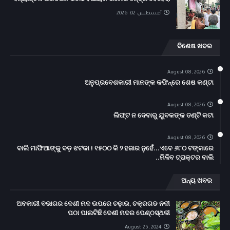
ବନ୍ୟାଞ୍ଚଳ ପରିଦର୍ଶନ କଲେ ବିଧାୟକ ରମେଶ ଚନ୍ଦ୍ର ବେହେରା
أغسطس 02, 2026
ବିଶେଷ ଖବର
August 08, 2026
ଅନୁପ୍ରବେଶକାରୀ ମାନଙ୍କ କଫିନ୍‌ରେ ଶେଷ କଣ୍ଟା
August 08, 2026
ଲିଫ୍ଟ ନ ଦେବାରୁ ଯୁବକଙ୍କ ତଣ୍ଟି କଟା
August 08, 2026
ବାଲି ମାଫିଆଙ୍କୁ ବଡ଼ ଝଟକା ! ୧୫୦୦ କି ୨ ହଜାର ନୁହେଁ...ଏବେ ୬୮୦ ଟଙ୍କାରେ
ମିଳିବ ଟ୍ରାକ୍ଟର ବାଲି..
ଅନ୍ୟ ଖବର
ଅବକାରୀ ବିଭାଗର ଦେଶୀ ମଦ ଉପରେ ଚଢ଼ାଉ, ଚକ୍ରଗଡ ନଦୀ
ପଠା ପାଲଟିଛି ଦେଶୀ ମଦର ପେଣ୍ଠସ୍ଥଳୀ
August 25, 2024