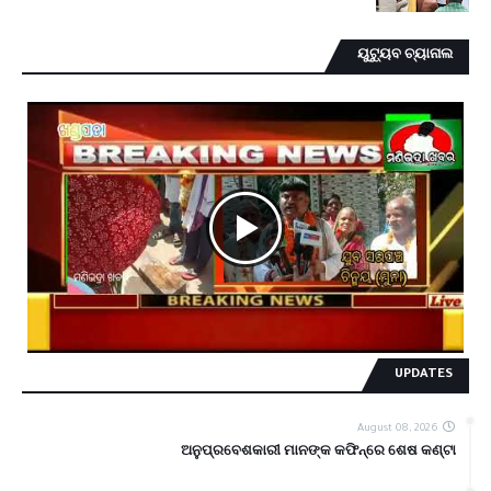
ୟୁଟ୍ୟୁବ ଚ୍ୟାନାଲ
UPDATES
August 08, 2026
ଅନୁପ୍ରବେଶକାରୀ ମାନଙ୍କ କଫିନ୍‌ରେ ଶେଷ କଣ୍ଟା