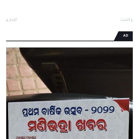
أحدث
أقدم
AD