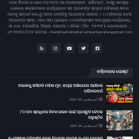
ଦେଶ ବିଦେଶ ର ଛୋଟ ବଡ଼ ଖବର ସହ ମନୋରଞ୍ଜନ , ରାଶିଚକ୍ର , ବାସ୍ତୁ ସମସ୍ୟା ,
କଳାକାର ସାକ୍ଷାତକାର କାର୍ଯ୍ୟକ୍ରମ ସହ ଆପଣଙ୍କ ସାଥ୍‌ରେ ମଣିଭଦ୍ରା ଖବର
ଆମକୁ ସମ୍ପର୍କ କରନ୍ତୁ ଆମେ ପହଞ୍ଚିବୁ ଆପଣଙ୍କ ପାଖରେ । ।। ମଣିଭଦ୍ରା ଖବର
ଆପଣଙ୍କ ସ୍ଵର , ଆଉ ଆମ ପ୍ରୟାସ ।। ଦେବୀପ୍ରସାଦ ଦାସ ମୁଖ୍ୟ କାର୍ଯ୍ୟାଳୟ
,ସା ,ପୋ- ପୋଗଣିଆ, ଜିଲ୍ଲା- ନୟାଗଡ଼ ( ଓଡିଶା ) ପିନ - ୭୫୨୦୮୫ ଯୋଗାଯୋଗ : -
+91 9938223212 ଇମେଲ୍ : manibhadrakhabarsamparkjanatar@gmail.com
ବର୍ତ୍ତମାନର ପୋଷ୍ଟ
ବାଇକରୁ ଖସିପଡି ମହିଳା ମୃତ, ହତ୍ୟା ଅଭିଯୋଗ ଆଣିଲେ
ପରିବାରବର୍ଗ
أغسطس 06, 2026
୮୦ ତମ ସ୍ବାଧିନତା ଦିବସ ପାଳନ ପାଇଁ ପ୍ରସ୍ତୁତି ବୈଠକ
ଅନୁଷ୍ଠିତ
أغسطس 04, 2026