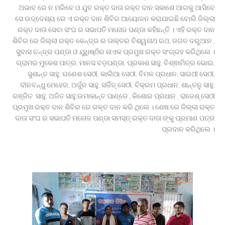
ଅଭାବ ରେ ନ ମରିବେ ଓ ଯୁବ ରକ୍ତ ଦାତା ରକ୍ତ ଦାନ ସକାଶେ ଆଗକୁ ଆସିବେ
ସେ ଉଦ୍ଦେଶ୍ୟ ରେ ଏ ରକ୍ତ ଦାନ ଶିବିର ଆୟୋଜନ କରାଯାଇଛି ବୋଲି ଜିଲ୍ଲା
ରକ୍ତ ଦାତା ସେବା ସଂଘ ର ସଭାପତି ମନୋଜ ପଣ୍ଡା କହିଛନ୍ତି । ଏହି ରକ୍ତ ଦାନ
ଶିବିର ରେ ଜିଲ୍ଲା ରକ୍ତ କେନ୍ଦ୍ର ର ଡାକ୍ତର ବିଶ୍ୱନାଥ ରଥ, ଜଗତ ଦରୁଆନ ,
ସୁବାସ ଚନ୍ଦ୍ର ପଣ୍ଡା ଓ ଯୁଧିଷ୍ଠିର ନାଏକ ପ୍ରମୁଖ ରକ୍ତ ସଂଗ୍ରହ କରିଥିଲେ ।
ଗ୍ରାମର ମୁକେଶ ପାତ୍ର, ମାନସ ବଡ଼ପଣ୍ଡା, ପ୍ରକାଶ ସାହୁ, ବିଶ୍ଵାମିତ୍ର ଭୋଇ,
ସୁଶାନ୍ତ ସାହୁ, ଗଣେଶ ସେଠୀ, କାଲିଆ ସେଠୀ, ବିମଳ ପ୍ରଧାନ, ସାରଥୀ ସେଠୀ,
ଦୀନବନ୍ଧୁ ମେହେର, ଅର୍ଜୁନ ସାହୁ, ସର୍ଜିତ୍ ସେଠୀ, ବିକ୍ରମ ପ୍ରଧାନ, ଶାନ୍ତନୁ ସାହୁ,
ରଞ୍ଜିତ ସାହୁ, ଅଜିତ ସାହୁ,ଉମାକାନ୍ତ ପାଣ୍ଡେ , କିଶୋର ପ୍ରଧାନ , ରାଜେଶ୍ ସେଠୀ
ପ୍ରମୁଖ ରକ୍ତ ଦାନ ଶିବିର ରେ ରକ୍ତ ଦାନ କରି ଥିଲେ । ଶେଷ ରେ ଜିଲ୍ଲା ରକ୍ତ
ଦାତା ସଂଘ ର ସଭାପତି ମନୋଜ ପଣ୍ଡା ସମସ୍ତ୍ ରକ୍ତ ଦାତା ଙ୍କୁ ପ୍ରମାଣ ପତ୍ର
ପ୍ରଦାନ କରିଥିଲେ ।