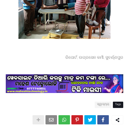
ରିପୋର୍ଟ, ଉଗ୍ରସେନ କର୍ମୀ, ସୁବର୍ଣ୍ଣପୁର
ସ୍ୱାସ୍ଥ୍ୟ
Tags