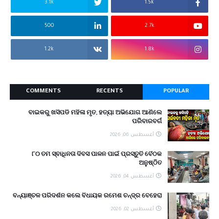
3.1k
1.5k
500
2.7k
1.2k
1.8k
COMMENTS
RECENTS
POPULAR
ବାଇକରୁ ଖସିପଡି ମହିଳା ମୃତ, ହତ୍ୟା ଅଭିଯୋଗ ଆଣିଲେ
ପରିବାରବର୍ଗ
أغسطس 06, 2026
୮୦ ତମ ସ୍ବାଧିନତା ଦିବସ ପାଳନ ପାଇଁ ପ୍ରସ୍ତୁତି ବୈଠକ
ଅନୁଷ୍ଠିତ
أغسطس 04, 2026
ବନ୍ୟାଞ୍ଚଳ ପରିଦର୍ଶନ କଲେ ବିଧାୟକ ରମେଶ ଚନ୍ଦ୍ର ବେହେରା
أغسطس 02, 2026