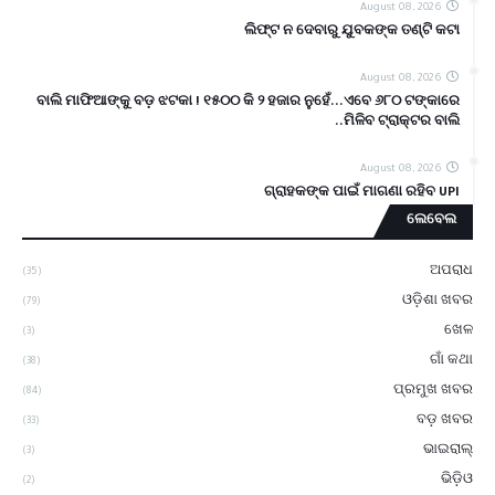
August 08, 2026
ଲିଫ୍ଟ ନ ଦେବାରୁ ଯୁବକଙ୍କ ତଣ୍ଟି କଟା
August 08, 2026
ବାଲି ମାଫିଆଙ୍କୁ ବଡ଼ ଝଟକା ! ୧୫୦୦ କି ୨ ହଜାର ନୁହେଁ...ଏବେ ୬୮୦ ଟଙ୍କାରେ
ମିଳିବ ଟ୍ରାକ୍ଟର ବାଲି..
August 08, 2026
ଗ୍ରାହକଙ୍କ ପାଇଁ ମାଗଣା ରହିବ UPI
ଲେବେଲ
ଅପରାଧ
(35)
ଓଡ଼ିଶା ଖବର
(79)
ଖେଳ
(3)
ଗାଁ କଥା
(38)
ପ୍ରମୁଖ ଖବର
(84)
ବଡ଼ ଖବର
(33)
ଭାଇରାଲ୍
(3)
ଭିଡ଼ିଓ
(2)