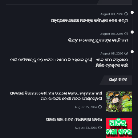
August 08, 2026
ଅନୁପ୍ରବେଶକାରୀ ମାନଙ୍କ କଫିନ୍‌ରେ ଶେଷ କଣ୍ଟା
August 08, 2026
ଲିଫ୍ଟ ନ ଦେବାରୁ ଯୁବକଙ୍କ ତଣ୍ଟି କଟା
August 08, 2026
ବାଲି ମାଫିଆଙ୍କୁ ବଡ଼ ଝଟକା ! ୧୫୦୦ କି ୨ ହଜାର ନୁହେଁ...ଏବେ ୬୮୦ ଟଙ୍କାରେ
ମିଳିବ ଟ୍ରାକ୍ଟର ବାଲି..
ଅନ୍ୟ ଖବର
ଅବକାରୀ ବିଭାଗର ଦେଶୀ ମଦ ଉପରେ ଚଢ଼ାଉ, ଚକ୍ରଗଡ ନଦୀ
ପଠା ପାଲଟିଛି ଦେଶୀ ମଦର ପେଣ୍ଠସ୍ଥଳୀ
August 25, 2024
ଆଜିର ତାଜା ଖବର (ମଣିଭଦ୍ରା ଖବର)
August 23, 2024