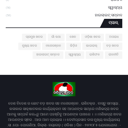
ରାଶିଫଳ
(2)
ସ୍ୱାସ୍ଥ୍ୟ
(14)
ହାଇଲାଇଟ୍ ସମ୍ବାଦ
(58)
ଟ୍ୟାଗ୍
ପ୍ରମୁଖ ଖବର
ଗାଁ କଥା
ଖେଳ
ଓଡ଼ିଶା ଖବର
ଅପରାଧ
ମୁଖ୍ୟ ଖବର
ମନୋରଞ୍ଜନ
ଭିଡ଼ିଓ
ଭାଇରାଲ୍
ବଡ଼ ଖବର
ହାଇଲାଇଟ୍ ସମ୍ବାଦ
ସ୍ୱାସ୍ଥ୍ୟ
ରାଶିଫଳ
ରାଜନୀତି
ଦେଶ ବିଦେଶ ର ଛୋଟ ବଡ଼ ଖବର ସହ ମନୋରଞ୍ଜନ , ରାଶିଚକ୍ର , ବାସ୍ତୁ ସମସ୍ୟା ,
କଳାକାର ସାକ୍ଷାତକାର କାର୍ଯ୍ୟକ୍ରମ ସହ ଆପଣଙ୍କ ସାଥ୍‌ରେ ମଣିଭଦ୍ରା ଖବର
ଆମକୁ ସମ୍ପର୍କ କରନ୍ତୁ ଆମେ ପହଞ୍ଚିବୁ ଆପଣଙ୍କ ପାଖରେ । ।। ମଣିଭଦ୍ରା ଖବର
ଆପଣଙ୍କ ସ୍ଵର , ଆଉ ଆମ ପ୍ରୟାସ ।। ଦେବୀପ୍ରସାଦ ଦାସ ମୁଖ୍ୟ କାର୍ଯ୍ୟାଳୟ
,ସା ,ପୋ- ପୋଗଣିଆ, ଜିଲ୍ଲା- ନୟାଗଡ଼ ( ଓଡିଶା ) ପିନ - ୭୫୨୦୮୫ ଯୋଗାଯୋଗ : -