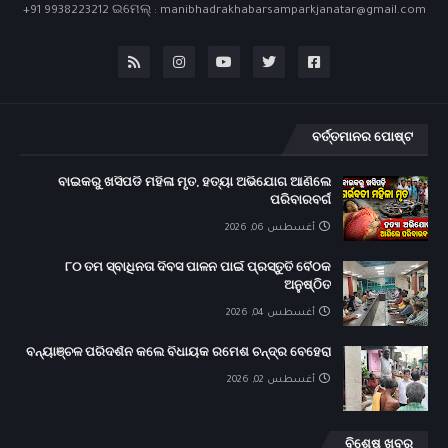
+91 9938223212 ଇମେଲ୍ : manibhadrakhabarsamparkjanatar@gmail.com
ବର୍ତ୍ତମାନର ପୋଷ୍ଟ
ବାଇକରୁ ଖସିପଡି ମହିଳା ମୃତ, ହତ୍ୟା ଅଭିଯୋଗ ଆଣିଲେ
ପରିବାରବର୍ଗ
أغسطس 06, 2026
୮୦ ତମ ସ୍ବାଧିନତା ଦିବସ ପାଳନ ପାଇଁ ପ୍ରସ୍ତୁତି ବୈଠକ
ଅନୁଷ୍ଠିତ
أغسطس 04, 2026
ବନ୍ୟାଞ୍ଚଳ ପରିଦର୍ଶନ କଲେ ବିଧାୟକ ରମେଶ ଚନ୍ଦ୍ର ବେହେରା
أغسطس 02, 2026
ବିଶେଷ ଖବର