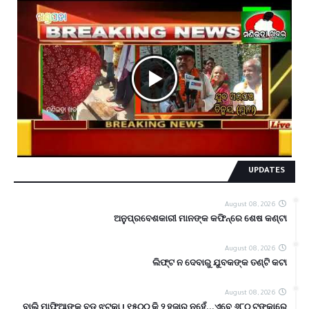
UPDATES
August 08, 2026
ଅନୁପ୍ରବେଶକାରୀ ମାନଙ୍କ କଫିନ୍‌ରେ ଶେଷ କଣ୍ଟା
August 08, 2026
ଲିଫ୍ଟ ନ ଦେବାରୁ ଯୁବକଙ୍କ ତଣ୍ଟି କଟା
August 08, 2026
ବାଲି ମାଫିଆଙ୍କୁ ବଡ଼ ଝଟକା ! ୧୫୦୦ କି ୨ ହଜାର ନୁହେଁ...ଏବେ ୬୮୦ ଟଙ୍କାରେ