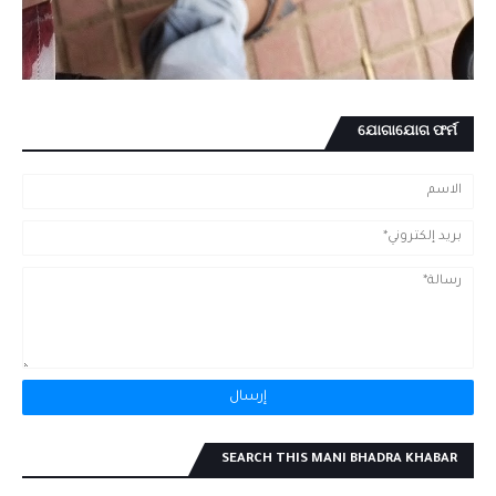
ଯୋଗାଯୋଗ ଫର୍ମ
SEARCH THIS MANI BHADRA KHABAR