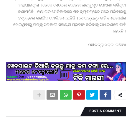
କରାଯାଇଥିଲା । ତେବେ ସେଠାରେ ଡାକ୍ତର ତାଙ୍କୁ ମୃତ ଘୋଷଣା କରିଥିବା
ଜଣାପଡିଛି । ନୟାଗଡ ମେଡିକାଲରେ ଶବ ବ୍ୟବଚ୍ଛେଦ ପରେ ପରିବାରକୁ
ହସ୍ତାନ୍ତର କରାଯିବ ବୋଲି ଜଣାପଡିଛି । ସେ ଅତ୍ୟନ୍ତ ଗରିବ ଶ୍ରେଣୀର
ହୋଇଥିବାରୁ ତାଙ୍କୁ ସରକାରୀ ସହାୟତା ପ୍ରଦାନ କରିବାକୁ ସାଧାରଣରେ ଦାବି
ହେଉଛି ।
ମଣିଭଦ୍ରା ଖବର, ଗଣିଆ
POST A COMMENT