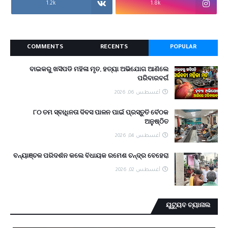
1.2k
1.8k
COMMENTS
RECENTS
POPULAR
ବାଇକରୁ ଖସିପଡି ମହିଳା ମୃତ, ହତ୍ୟା ଅଭିଯୋଗ ଆଣିଲେ
ପରିବାରବର୍ଗ
أغسطس 06, 2026
୮୦ ତମ ସ୍ବାଧିନତା ଦିବସ ପାଳନ ପାଇଁ ପ୍ରସ୍ତୁତି ବୈଠକ
ଅନୁଷ୍ଠିତ
أغسطس 04, 2026
ବନ୍ୟାଞ୍ଚଳ ପରିଦର୍ଶନ କଲେ ବିଧାୟକ ରମେଶ ଚନ୍ଦ୍ର ବେହେରା
أغسطس 02, 2026
ୟୁଟ୍ୟୁବ ଚ୍ୟାନାଲ