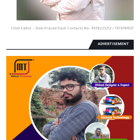
Chief Editor :- Debi Prasad Dash Contacts No:-9938223212 / 7978741837
ADVERTISEMENT