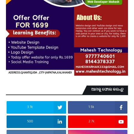
ଆମକୁ ଫୋଲ କରନ୍ତୁ
3.1k
1.5k
500
2.7k