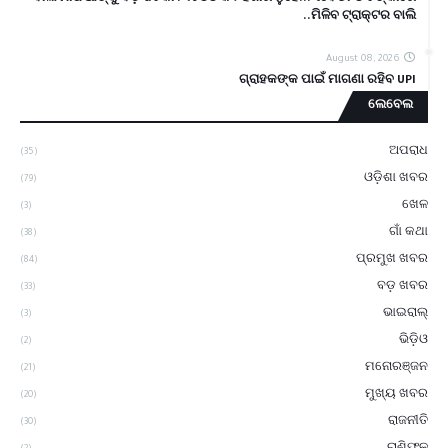
ମିଳିବ ଟ୍ରାକ୍ଟର ବାଲି..
August 08, 2026
ଗ୍ରାହକଙ୍କ ପାଇଁ ମାଗଣା ରହିବ UPI
ଲେବେଲ
ଅପରାଧ
(35)
ଓଡ଼ିଶା ଖବର
(79)
ଖେଳ
(3)
ଗାଁ କଥା
(38)
ପ୍ରମୁଖ ଖବର
(84)
ବଡ଼ ଖବର
(33)
ଭାଇରାଲ୍
(3)
ଭିଡ଼ିଓ
(2)
ମନୋରଞ୍ଜନ
(21)
ମୁଖ୍ୟ ଖବର
(20)
ରାଜନୀତି
(30)