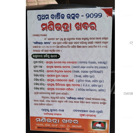
ବେଲଗୁଣ୍ଠା: ଦ୍ରୁତଗାମୀ ବୋଲେରୋ ଧକ୍କାରେ ୪ ଗାଈ ମୃତ, ଜଗ
ଉପଜିଲ୍ଲାପାଳଙ୍କ ଅଚାନକ ପରି
ସାମ୍ବ
ପୂର୍ବତନ ସେନା ଅଧିକାରୀଙ୍କ ନାଁରେ ପୋଲିସର ମିଥ
ରାଷ୍ଟ୍ରପତିଙ୍କୁ ଓଡ଼ିଶାର ହସ୍ତତନ୍ତ 
ମାନ୍ୟବର ରାଷ୍ଟ୍ରପତିଙ୍କୁ
ପ୍ରାରମ୍ଭିକ ପର୍ଯ୍ୟାୟରେ ମୁଖ୍ୟମନ
ଟ୍
ମୋବାଇଲ ବ୍ଲାଷ୍ଟ ହ
ଡାକ୍ତରୀ ପିଜି ପରୀକ୍ଷାର ପ୍ରଶ୍ନ ପତ୍ର ଲିକ୍ ଘଟଣାର କ୍ରାଇମ୍
ବାଇକରୁ ଖ
ଅଣସରର