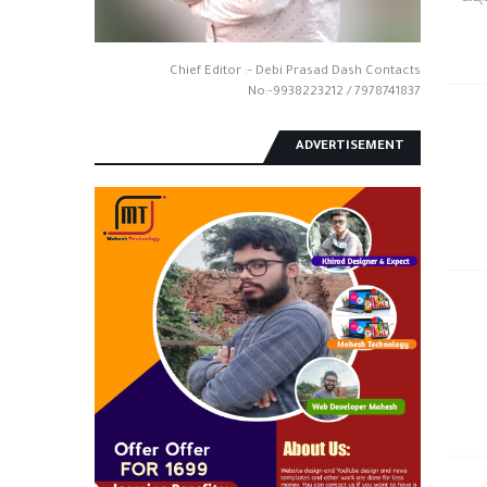
Chief Editor :- Debi Prasad Dash Contacts
No:-9938223212 / 7978741837
ADVERTISEMENT