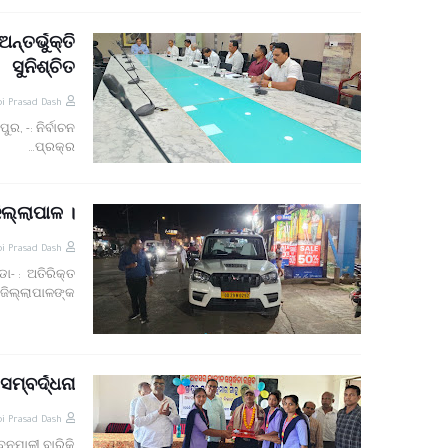
ତର୍ଭୁକ୍ତି
ସୁନିଶ୍ଚିତ
i Prasad Dash
ର, -: ନିର୍ବାଚନ
ପ୍ରକ୍ର…
ଲ୍ଲାପାଳ ।
i Prasad Dash
ା- : ଅତିରିକ୍ତ
ଜିଲ୍ଲାପାଳଙ୍କ…
୍ବର୍ଦ୍ଧନା
i Prasad Dash
ନମାଳୀ ବାରିକି