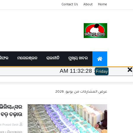
Contact Us
About
Home
ଶିଫଳ
ମନୋରଞ୍ଜନ
ରାଜନୀତି
ମୁଖ୍ୟ ଖବର
11:32:30 AM
:
Friday
عرض المشاركات من يونيو, 2026
ିଜିଲାନ୍ସର
ବଡ଼ ଚଢ଼ାଉ
i Prasad Dash