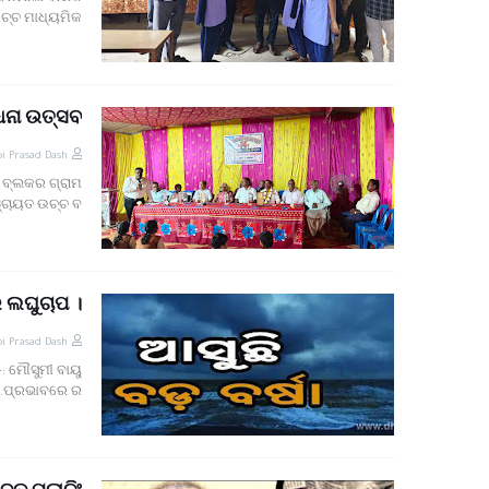
ଚ୍ଚ ମାଧ୍ୟମିକ…
୍ଧନା ଉତ୍ସବ
i Prasad Dash
 ବ୍ଲକର ଗ୍ରାମ
୍ଚାୟତ ଉଚ୍ଚ ବ…
େ ଲଘୁଚାପ ।
i Prasad Dash
: ମୌସୁମୀ ବାୟୁ
ପ୍ରଭାବରେ ର…