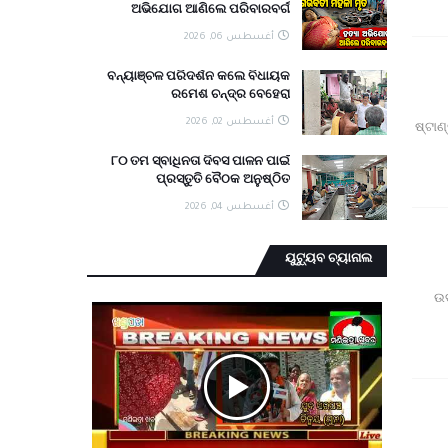
ଅଭିଯୋଗ ଆଣିଲେ ପରିବାରବର୍ଗ
أغسطس 06, 2026
ବନ୍ୟାଞ୍ଚଳ ପରିଦର୍ଶନ କଲେ ବିଧାୟକ
ରମେଶ ଚନ୍ଦ୍ର ବେହେରା
أغسطس 02, 2026
ଷ୍ଟାଣ
୮୦ ତମ ସ୍ବାଧିନତା ଦିବସ ପାଳନ ପାଇଁ
ପ୍ରସ୍ତୁତି ବୈଠକ ଅନୁଷ୍ଠିତ
أغسطس 04, 2026
ୟୁଟ୍ୟୁବ ଚ୍ୟାନାଲ
ଉଦ