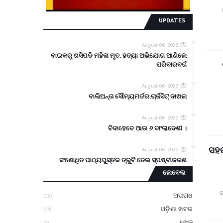
UPDATES
August 06, 2026
ବାଇକରୁ ଖସିପଡି ମହିଳା ମୃତ, ହତ୍ୟା ଅଭିଯୋଗ ଆଣିଲେ
ପରିବାରବର୍ଗ
August 06, 2026
ବାଲିଅନ୍ତା ସୌମ୍ୟମର୍ଡର;ଚାର୍ଜସିଟ୍ ଦାଖଲ
August 06, 2026
ବିଦାହେବେ ଆଉ ୬ ବାଂଲାଦେଶୀ ।
ସହର
August 06, 2026
ସଂଶୋଧିତ ପାଠ୍ୟପୁସ୍ତକ ତ୍ରୁଟି ନେଇ ସ୍ପଷ୍ଟୀକରଣ
ଲେବେଲ
ସ
ଅପରାଧ
(35)
ଓଡ଼ିଶା ଖବର
(79)