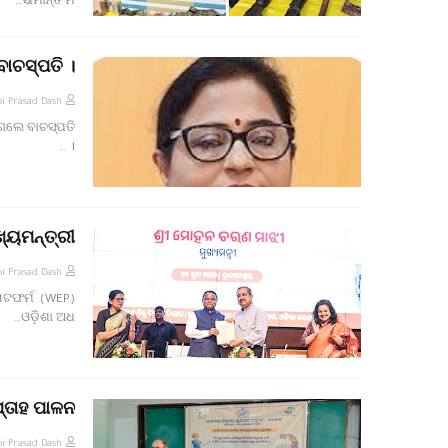
ସୀମାନ୍ତ ମ…
ବାଚସ୍ପତି ।
i Prasad Dash
 ଗଲେ ବାଚସ୍ପତି
। …
୍ୟମନ୍ତ୍ରୀ
i Prasad Dash
ାଟଫର୍ମ (WEP)
ଓଡ଼ିଶା ଅଧ…
ପ୍ତାହ ପାଳନ
i Prasad Dash