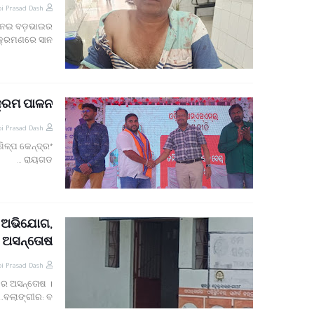
i Prasad Dash
 ନେଇ ବଡ଼ଭାଇର
୍ରମଣରେ ସାନ …
ରମ ପାଳନ *
i Prasad Dash
ିଳ୍ପ କେନ୍ଦ୍ର
ରାୟଗଡ …
ା ଅଭିଯୋଗ,
େ ଅସନ୍ତୋଷ
i Prasad Dash
ରେ ଅସନ୍ତୋଷ ।
ବଲାଙ୍ଗୀର: ବ…