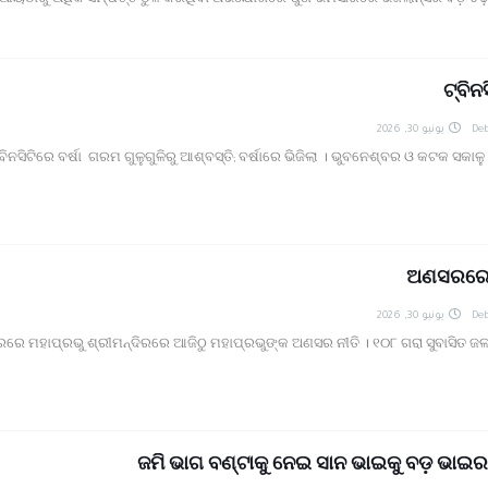
ଆୟଠାରୁ ଅଧିକ ସମ୍ପତ୍ତି ଠୁଳ କରିଥିବା ଅଭିଯୋଗରେ ପୁଣି ଭିମସାରରେ ଭିଜିଲାନ୍ସର ବଡ଼ ଚ
ନ୍ନାଥପ୍ରସାଦ ପୋଲିସ ଦ୍ୱାରା ଗାଡ଼ି ଓ ଡ୍ରାଇଭର ଅଟକ ।
ଦର୍ଶନ: ୬ଟି ବଳଦ ସହ ଗାଡ଼ି ଓ ସାର ବୋଝେଇ ଟ୍ରକ ଜବତ।
ାଦିକ ଭବନରେ ମେଗା ରକ୍ତଦାନ ଶିବିର, ୯୩ ୟୁନିଟ୍ ସଂଗୃହିତ
୍ୟା ମାମଲା , ନ୍ୟାୟ ପାଇଁ ଉଚ୍ଚ ନ୍ୟାୟାଳୟଙ୍କ ଦ୍ବାରସ୍ଥ
ଟ୍ବିନସ
ଓ ହସ୍ତଶିଳ୍ପର କଳାକୃତି ଉପହାର ପ୍ରଦାନ କଲେ ରାଜ୍ୟପାଳ*
 ବ୍ରହ୍ମପୁର ରେଳଷ୍ଟେସନରେ ବିପୁଳ ସ୍ୱାଗତ ସମ୍ବର୍ଦ୍ଧନା
يونيو 30, 2026
Deb
୍ତ୍ରୀଙ୍କ ୧୧୦ କୋଟି ଟଙ୍କାର ସହାୟତା ପ୍ୟାକେଜ୍ ଘୋଷଣା
ବିନସିଟିରେ ବର୍ଷା ଗରମ ଗୁଳୁଗୁଳିରୁ ଆଶ୍ବସ୍ତି; ବର୍ଷାରେ ଭିଜିଲା । ଭୁବନେଶ୍ବର ଓ କଟକ ସକାଳୁ ସ
ୋଇ ଘରେ ଲାଗିଲା ନିଆଁ ଅଳ୍ପକେ ବର୍ତିଲେ ୫ ଜଣ ପରିବାର
 ବ୍ରାଞ୍ଚ ତଦନ୍ତ ଦାବି କଲା ମାନବ ଅଧିକାର ସୁରକ୍ଷା ମଞ୍ଚ
ସିପଡି ମହିଳା ମୃତ, ହତ୍ୟା ଅଭିଯୋଗ ଆଣିଲେ ପରିବାରବର୍ଗ
ଅଣସରରେ 
يونيو 30, 2026
Deb
େ ମହାପ୍ରଭୁ ଶ୍ରୀମନ୍ଦିରରେ ଆଜିଠୁ ମହାପ୍ରଭୁଙ୍କ ଅଣସର ନୀତି । ୧୦୮ ଗରା ସୁବାସିତ ଜ
ଜମି ଭାଗ ବଣ୍ଟାକୁ ନେଇ ସାନ ଭାଇକୁ ବଡ଼ ଭା