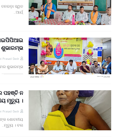
 ତନରଡ଼ା ସ୍ଥିତ
ଆର୍ଯ୍…
ଆଇପିପିଆଇ
 ଶୁଭାରମ୍ଭ
i Prasad Dash
ମର ଶୁଭାରମ୍ଭ
,,,,,,,,,,,,,,,,,,,,,…
େ ପହଞ୍ଚି ନ
ୟ ମୃତ୍ୟୁ ।
i Prasad Dash
ଜଣ ଙ୍କ ଶୋଚନୀୟ
ମୃତ୍ୟୁ । ବଲ…