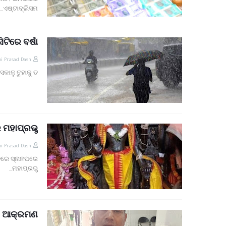
ଢ଼ାଉ। ଭିମସାରର
ଏଷ୍ଟାବ୍ଲିସମ…
ିଟିରେ ବର୍ଷା
i Prasad Dash
କାଳୁ ତୁହାକୁ ତ…
ମହାପ୍ରଭୁ
i Prasad Dash
ଳରେ ସ୍ନାନପରେ
ମହାପ୍ରଭୁ…
ଇର ଆକ୍ରମଣ