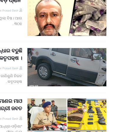
ଡ଼ ପ୍ଲାନିଂ
i Prasad Dash
ିଥିଲା ବିଷ। ଆଉ
୩୦ହ…
୍ଧାର ବଡୁଛି
 କତୃପକ୍ଷ ।
i Prasad Dash
ଜାଣିଶୁଣି ନିରବ
କତୃପକ୍ଷ…
ିମାଣର ମାଓ
ମଗ୍ରୀ ଜବତ
i Prasad Dash
ନ୍ଧ୍ର-ଓଡ଼ିଶା