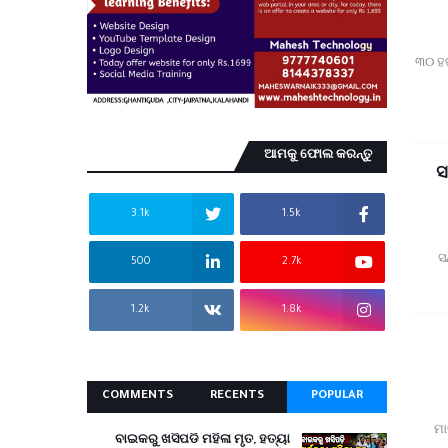
୩୦ ହଜ
ଆମକୁ ଫୋଲ କରନ୍ତୁ
ସ
3.1k
1.5k
ସ
500
2.7k
1.2k
1.8k
COMMENTS
RECENTS
POPULAR
*ମ
ବାଇକରୁ ଖସିପଡି ମହିଳା ମୃତ, ହତ୍ୟା