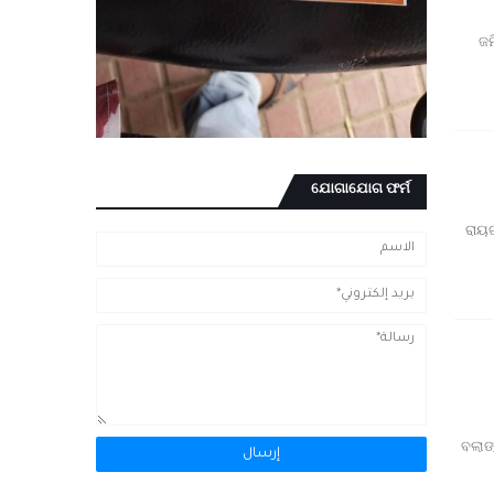
ଜମ
ଯୋଗାଯୋଗ ଫର୍ମ
*ରାୟ
ବଲାଙ