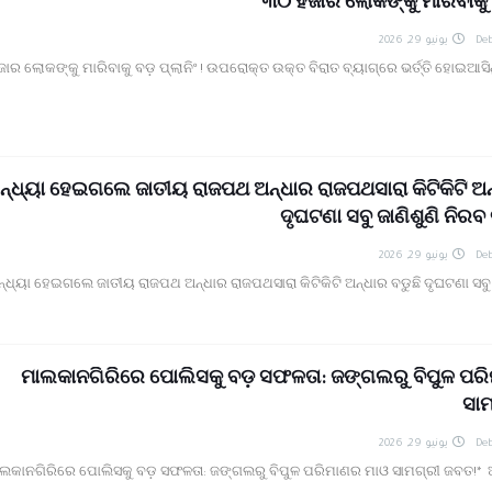
୩୦ ହଜାର ଲୋକଙ୍କୁ ମାରିବାକୁ ବ
يونيو 29, 2026
Deb
ାର ଲୋକଙ୍କୁ ମାରିବାକୁ ବଡ଼ ପ୍ଲାନିଂ ! ଉପରୋକ୍ତ ଉକ୍ତ ବିରାତ ବ୍ୟାଗ୍ରେ ଭର୍ତ୍ତି ହୋଇଆସ
ନ୍ଧ୍ୟା ହେଇଗଲେ ଜାତୀୟ ରାଜପଥ ଅନ୍ଧାର ରାଜପଥସାରା କିଟିକିଟି ଅନ
ଦୃଘଟଣା ସବୁ ଜାଣିଶୁଣି ନିରବ
يونيو 29, 2026
Deb
ନ୍ଧ୍ୟା ହେଇଗଲେ ଜାତୀୟ ରାଜପଥ ଅନ୍ଧାର ରାଜପଥସାରା କିଟିକିଟି ଅନ୍ଧାର ବଡୁଛି ଦୃଘଟଣା ସବୁ 
ମାଲକାନଗିରିରେ ପୋଲିସକୁ ବଡ଼ ସଫଳତା: ଜଙ୍ଗଲରୁ ବିପୁଳ ପର
ସା
يونيو 29, 2026
Deb
ାଲକାନଗିରିରେ ପୋଲିସକୁ ବଡ଼ ସଫଳତା: ଜଙ୍ଗଲରୁ ବିପୁଳ ପରିମାଣର ମାଓ ସାମଗ୍ରୀ ଜବତ!* ଆ