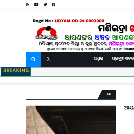
ଅଧିକ
ପ୍ରମୁଖ ଖବ
BREAKING
AD
ଆୟଠ
ଆବାସିକ ବିଦ୍ୟାଳୟରେ ହିଂସା! ନଡ଼ିଆ ବାହୁଙ୍ଗା ରେ
ସଦର ବ୍ଲକ କାର୍ଯ୍ୟାଳୟଠାରେ ପଞ୍ଚାୟତ ନିର୍ବାହୀ ଅଧିକାରୀଙ୍କ