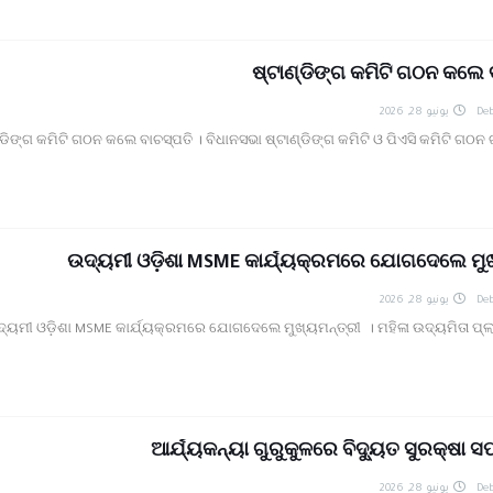
ଷ୍ଟାଣ୍ଡିଙ୍ଗ କମିଟି ଗଠନ କଲେ 
يونيو 28, 2026
Deb
୍ଡିଙ୍ଗ କମିଟି ଗଠନ କଲେ ବାଚସ୍ପତି । ବିଧାନସଭା ଷ୍ଟାଣ୍ଡିଙ୍ଗ କମିଟି ଓ ପିଏସି କମିଟି ଗଠନ
ଉଦ୍ୟମୀ ଓଡ଼ିଶା MSME କାର୍ଯ୍ୟକ୍ରମରେ ଯୋଗଦେଲେ ମୁଖ
يونيو 28, 2026
Deb
୍ୟମୀ ଓଡ଼ିଶା MSME କାର୍ଯ୍ୟକ୍ରମରେ ଯୋଗଦେଲେ ମୁଖ୍ୟମନ୍ତ୍ରୀ । ମହିଳା ଉଦ୍ୟମିତା ପ୍ଲ
ଆର୍ଯ୍ୟକନ୍ୟା ଗୁରୁକୁଳରେ ବିଦ୍ୟୁତ ସୁରକ୍ଷା ସ
يونيو 28, 2026
Deb