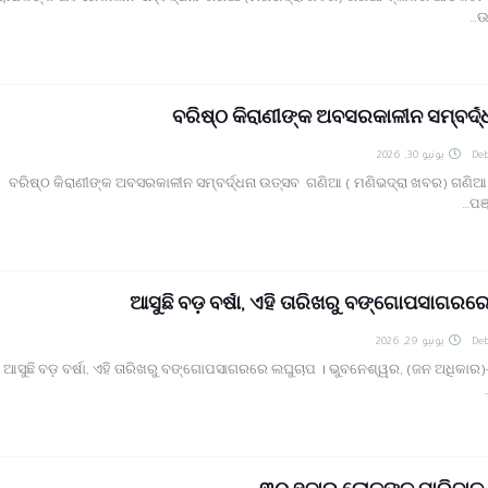
ଉ
ବରିଷ୍ଠ କିରାଣୀଙ୍କ ଅବସରକାଳୀନ ସମ୍ବର୍ଦ
يونيو 30, 2026
Deb
ବରିଷ୍ଠ କିରାଣୀଙ୍କ ଅବସରକାଳୀନ ସମ୍ବର୍ଦ୍ଧନା ଉତ୍ସବ ଗଣିଆ ( ମଣିଭଦ୍ରା ଖବର) ଗଣିଆ
ପଞ
ଆସୁଛି ବଡ଼ ବର୍ଷା, ଏହି ତାରିଖରୁ ବଙ୍ଗୋପସାଗରର
يونيو 29, 2026
Deb
ଆସୁଛି ବଡ଼ ବର୍ଷା, ଏହି ତାରିଖରୁ ବଙ୍ଗୋପସାଗରରେ ଲଘୁଚାପ । ଭୁବନେଶ୍ୱର, (ଜନ ଅଧିକାର)-