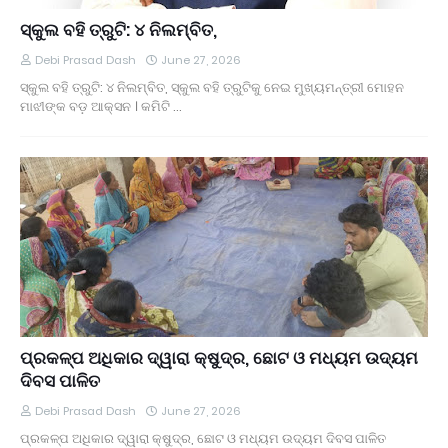
ସ୍କୁଲ ବହି ତ୍ରୁଟି: ୪ ନିଲମ୍ବିତ,
Debi Prasad Dash
June 27, 2026
ସ୍କୁଲ ବହି ତ୍ରୁଟି: ୪ ନିଲମ୍ବିତ, ସ୍କୁଲ ବହି ତ୍ରୁଟିକୁ ନେଇ ମୁଖ୍ୟମନ୍ତ୍ରୀ ମୋହନ
ମାଝୀଙ୍କ ବଡ଼ ଆକ୍ସନ । କମିଟି …
ପ୍ରକଳ୍ପ ଅଧିକାର ଦ୍ୱାରା କ୍ଷୁଦ୍ର, ଛୋଟ ଓ ମଧ୍ୟମ ଉଦ୍ୟମ
ଦିବସ ପାଳିତ
Debi Prasad Dash
June 27, 2026
ପ୍ରକଳ୍ପ ଅଧିକାର ଦ୍ୱାରା କ୍ଷୁଦ୍ର, ଛୋଟ ଓ ମଧ୍ୟମ ଉଦ୍ୟମ ଦିବସ ପାଳିତ