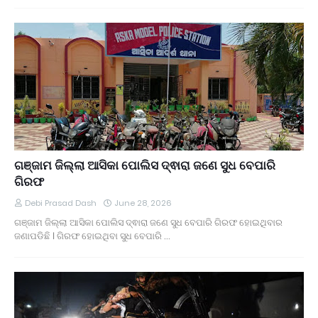
ଗଞ୍ଜାମ ଜିଲ୍ଲା ଆସିକା ପୋଲିସ ଦ୍ଵାରା ଜଣେ ସୁଧ ବେପାରି
ଗିରଫ
Debi Prasad Dash
June 28, 2026
ଗଞ୍ଜାମ ଜିଲ୍ଲା ଆସିକା ପୋଲିସ ଦ୍ଵାରା ଜଣେ ସୁଧ ବେପାରି ଗିରଫ ହୋଇଥିବାର
ଜଣାପଡିଛି । ଗିରଫ ହୋଇଥିବା ସୁଧ ବେପାରି …