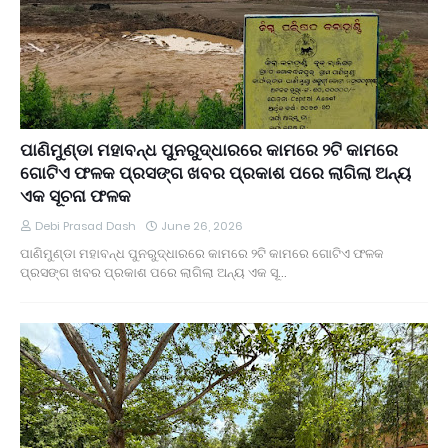
ପାଣିମୁଣ୍ଡା ମହାବନ୍ଧ ପୁନରୁଦ୍ଧାରରେ କାମରେ ୨ଟି କାମରେ
ଗୋଟିଏ ଫଳକ ପ୍ରସଙ୍ଗ ଖବର ପ୍ରକାଶ ପରେ ଲାଗିଲା ଅନ୍ୟ
ଏକ ସୂଚନା ଫଳକ
Debi Prasad Dash
June 26, 2026
ପାଣିମୁଣ୍ଡା ମହାବନ୍ଧ ପୁନରୁଦ୍ଧାରରେ କାମରେ ୨ଟି କାମରେ ଗୋଟିଏ ଫଳକ
ପ୍ରସଙ୍ଗ ଖବର ପ୍ରକାଶ ପରେ ଲାଗିଲା ଅନ୍ୟ ଏକ ସୂ…