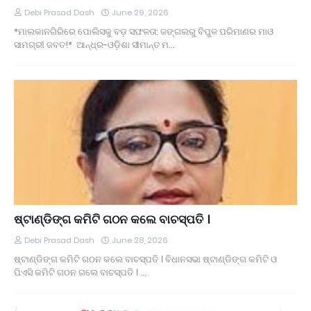
Debi Prasad Dash
June 29, 2026
*ମାଲକାନଗିରିରେ ପୋଲିସକୁ ବଡ଼ ସଫଳତା: ଜଙ୍ଗଲରୁ ବିପୁଳ ପରିମାଣର ମାଓ
ସାମଗ୍ରୀ ଜବତ!* ଆନ୍ଧ୍ର-ଓଡ଼ିଶା ସୀମାନ୍ତ ମ…
ଷ୍ଟାଣ୍ଡିଙ୍ଗ କମିଟି ଗଠନ କଲେ ବାଚସ୍ପତି ।
Debi Prasad Dash
June 28, 2026
ଷ୍ଟାଣ୍ଡିଙ୍ଗ କମିଟି ଗଠନ କଲେ ବାଚସ୍ପତି । ବିଧାନସଭା ଷ୍ଟାଣ୍ଡିଙ୍ଗ କମିଟି ଓ
ପିଏସି କମିଟି ଗଠନ ଗଲେ ବାଚସ୍ପତି । …