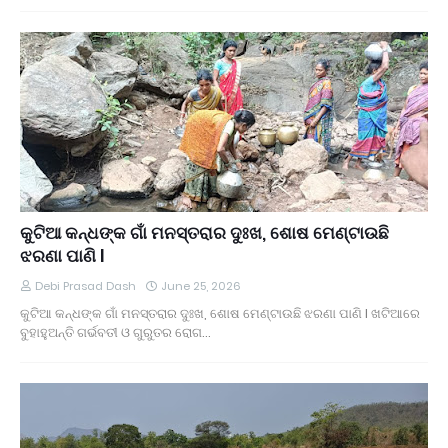
କୁଟିଆ କନ୍ଧଙ୍କ ଗାଁ ମନସ୍ତରାର ଦୁଃଖ, ଶୋଷ ମେଣ୍ଟାଉଛି
ଝରଣା ପାଣି l
Debi Prasad Dash
June 25, 2026
କୁଟିଆ କନ୍ଧଙ୍କ ଗାଁ ମନସ୍ତରାର ଦୁଃଖ, ଶୋଷ ମେଣ୍ଟାଉଛି ଝରଣା ପାଣି l ଖଟିଆରେ
ବୁହାହୁଅନ୍ତି ଗର୍ଭବତୀ ଓ ଗୁରୁତର ରୋଗ…