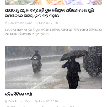
ପ୍ରଦାନ
ବିଧାୟକଙ୍କ ହସ୍ତକ୍ଷେପ ପରେ ବେଲଗୁଣ୍ଠା ୧୨ ଓ ୧୩
ଆୟଠାରୁ ଅଧିକ ସମ୍ପତ୍ତି ଠୁଳ କରିଥିବା ଅଭିଯୋଗରେ ପୁଣି
ନମ୍ବର ୱାର୍ଡ଼ ବାସୀଙ୍କୁ ମିଳିଲା ଶୁଦ୍ଧ ପାନୀୟ ଜଳ
ଭିମସାରରେ ଭିଜିଲାନ୍ସର ବଡ଼ ଚଢ଼ାଉ
ବାଇକରୁ ଖସିପଡି ମହିଳା ମୃତ, ହତ୍ୟା ଅଭିଯୋଗ ଆଣିଲେ
ପରିବାରବର୍ଗ
Debi Prasad Dash
June 30, 2026
ବାଲିଅନ୍ତା ସୌମ୍ୟମର୍ଡର;ଚାର୍ଜସିଟ୍ ଦାଖଲ
ଆୟଠାରୁ ଅଧିକ ସମ୍ପତ୍ତି ଠୁଳ କରିଥିବା ଅଭିଯୋଗରେ ପୁଣି ଭିମସାରରେ ଭିଜିଲାନ୍ସର
ବିଦାହେବେ ଆଉ ୬ ବାଂଲାଦେଶୀ ।
ବଡ଼ ଚଢ଼ାଉ। ଭିମସାରର ଏଷ୍ଟାବ୍ଲିସମ…
ସଂଶୋଧିତ ପାଠ୍ୟପୁସ୍ତକ ତ୍ରୁଟି ନେଇ ସ୍ପଷ୍ଟୀକରଣ
ବିଜେପି କର୍ମୀଙ୍କୁ ହତ୍ୟା; ୨ଅଟକ ।
ବାଂଲାଦେଶକୁ ଫେରିବି- ଶେଖ୍ ହାସିନା ।
ବିନା ଦୋଷରେ ଜେଲ୍‌ରେ ୨୨ ବର୍ଷ ।
ଯାନ ରାସ୍ତାକୁ ଆସିବା ସହଜ ହେବନାହିଁ ।
ଆବାସିକ ବିଦ୍ୟାଳୟରେ ହିଂସା! ନଡ଼ିଆ ବାହୁଙ୍ଗା ରେ 20ରୁ
ଉର୍ଦ୍ଧ ଛାତ୍ରଙ୍କୁ ମାଡ, ବିଭାଗୀୟ ତଦନ୍ତ ଆରମ୍ଭ l
ଘରେ ଘରେ ତ୍ରିରଙ୍ଗା ଅଭିଯାନ
ଟ୍ବିନସିଟିରେ ବର୍ଷା
Debi Prasad Dash
June 30, 2026