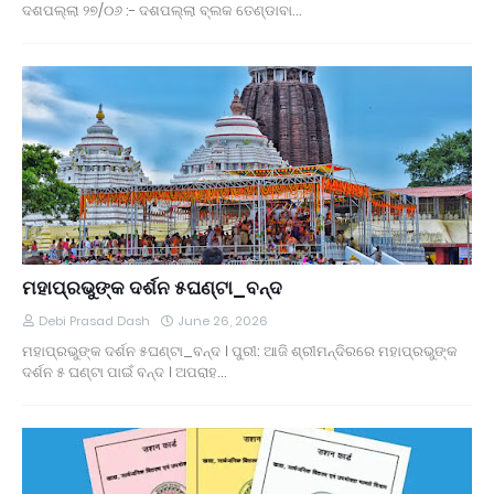
ଦଶପଲ୍ଲା ୨୭/୦୬ :- ଦଶପଲ୍ଲା ବ୍ଲକ ତେଣ୍ଡାବା…
ମହାପ୍ରଭୁଙ୍କ ଦର୍ଶନ ୫ଘଣ୍ଟା_ବନ୍ଦ
Debi Prasad Dash
June 26, 2026
ମହାପ୍ରଭୁଙ୍କ ଦର୍ଶନ ୫ଘଣ୍ଟା_ବନ୍ଦ । ପୁରୀ: ଆଜି ଶ୍ରୀମନ୍ଦିରରେ ମହାପ୍ରଭୁଙ୍କ
ଦର୍ଶନ ୫ ଘଣ୍ଟା ପାଇଁ ବନ୍ଦ । ଅପରାହ…