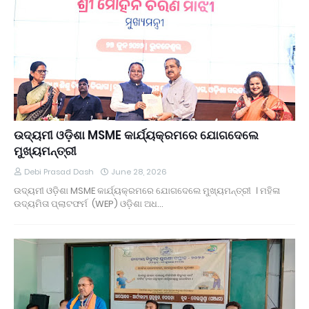
ଉଦ୍ୟମୀ ଓଡ଼ିଶା MSME କାର୍ଯ୍ୟକ୍ରମରେ ଯୋଗଦେଲେ
ମୁଖ୍ୟମନ୍ତ୍ରୀ
Debi Prasad Dash
June 28, 2026
ଉଦ୍ୟମୀ ଓଡ଼ିଶା MSME କାର୍ଯ୍ୟକ୍ରମରେ ଯୋଗଦେଲେ ମୁଖ୍ୟମନ୍ତ୍ରୀ । ମହିଳା
ଉଦ୍ୟମିତା ପ୍ଲାଟଫର୍ମ (WEP) ଓଡ଼ିଶା ଅଧ…